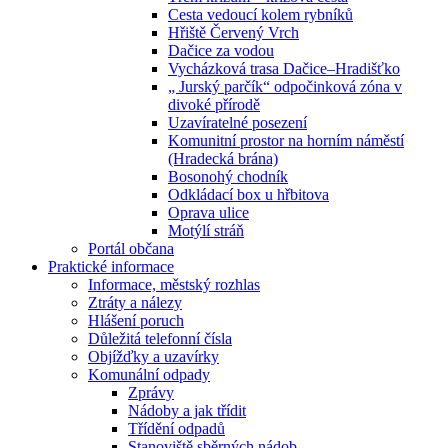
Cesta vedoucí kolem rybníků
Hřiště Červený Vrch
Dačice za vodou
Vycházková trasa Dačice–Hradišťko
„ Jurský parčík“ odpočinková zóna v
divoké přírodě
Uzavíratelné posezení
Komunitní prostor na horním náměstí
(Hradecká brána)
Bosonohý chodník
Odkládací box u hřbitova
Oprava ulice
Motýlí stráň
Portál občana
Praktické informace
Informace, městský rozhlas
Ztráty a nálezy
Hlášení poruch
Důležitá telefonní čísla
Objížďky a uzavírky
Komunální odpady
Zprávy
Nádoby a jak třídit
Třídění odpadů
Stanoviště sběrných nádob