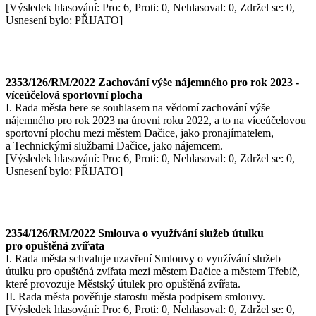
[Výsledek hlasování: Pro: 6, Proti: 0, Nehlasoval: 0, Zdržel se: 0,
Usnesení bylo: PŘIJATO]
2353/126/RM/2022 Zachování výše nájemného pro rok 2023 -
víceúčelová sportovní plocha
I. Rada města bere se souhlasem na vědomí zachování výše
nájemného pro rok 2023 na úrovni roku 2022, a to na víceúčelovou
sportovní plochu mezi městem Dačice, jako pronajímatelem,
a Technickými službami Dačice, jako nájemcem.
[Výsledek hlasování: Pro: 6, Proti: 0, Nehlasoval: 0, Zdržel se: 0,
Usnesení bylo: PŘIJATO]
2354/126/RM/2022 Smlouva o využívání služeb útulku
pro opuštěná zvířata
I. Rada města schvaluje uzavření Smlouvy o využívání služeb
útulku pro opuštěná zvířata mezi městem Dačice a městem Třebíč,
které provozuje Městský útulek pro opuštěná zvířata.
II. Rada města pověřuje starostu města podpisem smlouvy.
[Výsledek hlasování: Pro: 6, Proti: 0, Nehlasoval: 0, Zdržel se: 0,