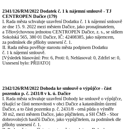
2341/126/RM/2022 Dodatek č. 1 k nájemní smlouvě - TJ
CENTROPEN Dačice (179)
I. Rada města schvaluje uzavření Dodatku č. 1 k nájemní smlouvě
ze dne 15. 9. 2022 mezi městem Dačice, jako pronajímatelem,
a Tělovýchovnou jednotou CENTROPEN Dačice, z. s., se sídlem
Sokolská 565, 380 01 Dačice, IČ: 42408385, jako nájemcem,
za podmínek dle přílohy usnesení č. 1.
II. Rada města pověřuje starostu města podpisem Dodatku
č. 1 k nájemní smlouvě.
[Výsledek hlasování: Pro: 6, Proti: 0, Nehlasoval: 0, Zdržel se: 0,
Usnesení bylo: PŘIJATO]
2342/126/RM/2022 Dohoda ke smlouvě o výpůjčce - část
pozemku p. č. 2431/8 v k. ú. Dačice
I. Rada města schvaluje uzavření Dohody ke smlouvě o výpůjčce,
týkající se části nemovitosti v obci Dačice a katastrálním území
Dačice, a to části pozemku p. č. 2431/8 - orná půda o výměře
30 m2, mezi městem Dačice, jako půjčitelem, a SH ČMS - Sbor
dobrovolných hasičů Dačice, jako vypůjčitelem, za podmínek dle
přílohy usnesení č. 1.