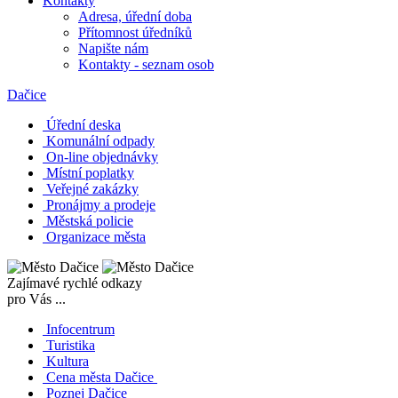
Kontakty
Adresa, úřední doba
Přítomnost úředníků
Napište nám
Kontakty - seznam osob
Dačice
Úřední deska
Komunální odpady
On-line objednávky
Místní poplatky
Veřejné zakázky
Pronájmy a prodeje
Městská policie
Organizace města
Zajímavé rychlé odkazy
pro Vás ...
Infocentrum
Turistika
Kultura
Cena města Dačice
Poznej Dačice