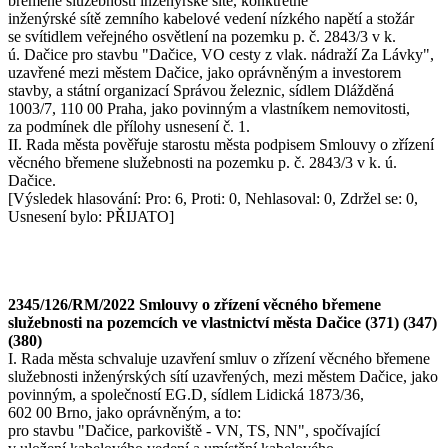
břemene služebnosti inženýrské sítě, konktrétně
inženýrské sítě zemního kabelové vedení nízkého napětí a stožár
se svítidlem veřejného osvětlení na pozemku p. č. 2843/3 v k.
ú. Dačice pro stavbu "Dačice, VO cesty z vlak. nádraží Za Lávky",
uzavřené mezi městem Dačice, jako oprávněným a investorem
stavby, a státní organizací Správou železnic, sídlem Dlážděná
1003/7, 110 00 Praha, jako povinným a vlastníkem nemovitosti,
za podmínek dle přílohy usnesení č. 1.
II. Rada města pověřuje starostu města podpisem Smlouvy o zřízení
věcného břemene služebnosti na pozemku p. č. 2843/3 v k. ú.
Dačice.
[Výsledek hlasování: Pro: 6, Proti: 0, Nehlasoval: 0, Zdržel se: 0,
Usnesení bylo: PŘIJATO]
2345/126/RM/2022 Smlouvy o zřízení věcného břemene
služebnosti na pozemcích ve vlastnictví města Dačice (371) (347)
(380)
I. Rada města schvaluje uzavření smluv o zřízení věcného břemene
služebnosti inženýrských sítí uzavřených, mezi městem Dačice, jako
povinným, a společností EG.D, sídlem Lidická 1873/36,
602 00 Brno, jako oprávněným, a to:
pro stavbu "Dačice, parkoviště - VN, TS, NN", spočívající