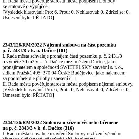
II. Rada města pověřuje starostu města podpisem Dohody
ke smlouvě o výpůjčce.
[Výsledek hlasování: Pro: 6, Proti: 0, Nehlasoval: 0, Zdržel se: 0,
Usnesení bylo: PŘIJATO]
2343/126/RM/2022 Nájemní smlouva na část pozemku
p. č. 2431/8 v k. ú. Dačice (181)
I. Rada města schvaluje pronájem části pozemku p. č. 2431/8
o výměře 30 m2 v k. ú. Dačice mezi městem Dačice, jako
pronajímatelem a společností SWIETELSKY stavební s. r. o.,
sídlem Pražská 495, 370 04 České Budějovice, jako nájemcem,
za podmínek dle přílohy usnesení č. 1.
II. Rada města pověřuje starostu města podpisem nájemní smlouvy.
[Výsledek hlasování: Pro: 6, Proti: 0, Nehlasoval: 0, Zdržel se: 0,
Usnesení bylo: PŘIJATO]
2344/126/RM/2022 Smlouva o zřízení věcného břemene
na p. č. 2843/3 v k. ú. Dačice (316)
I. Rada města schvaluje uzavření Smlouvy o zřízení věcného