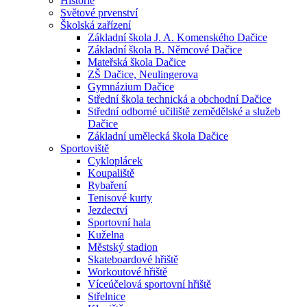
Historie
Světové prvenství
Školská zařízení
Základní škola J. A. Komenského Dačice
Základní škola B. Němcové Dačice
Mateřská škola Dačice
ZŠ Dačice, Neulingerova
Gymnázium Dačice
Střední škola technická a obchodní Dačice
Střední odborné učiliště zemědělské a služeb
Dačice
Základní umělecká škola Dačice
Sportoviště
Cykloplácek
Koupaliště
Rybaření
Tenisové kurty
Jezdectví
Sportovní hala
Kuželna
Městský stadion
Skateboardové hřiště
Workoutové hřiště
Víceúčelová sportovní hřiště
Střelnice