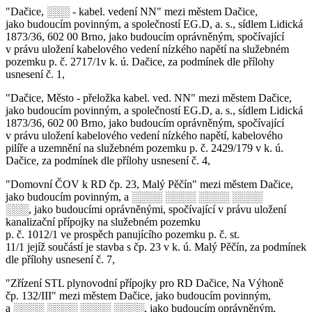
"Dačice, ░░░ - kabel. vedení NN" mezi městem Dačice,
jako budoucím povinným, a společností EG.D, a. s., sídlem Lidická
1873/36, 602 00 Brno, jako budoucím oprávněným, spočívající
v právu uložení kabelového vedení nízkého napětí na služebném
pozemku p. č. 2717/1v k. ú. Dačice, za podmínek dle přílohy
usnesení č. 1,
"Dačice, Město - přeložka kabel. ved. NN" mezi městem Dačice,
jako budoucím povinným, a společností EG.D, a. s., sídlem Lidická
1873/36, 602 00 Brno, jako budoucím oprávněným, spočívající
v právu uložení kabelového vedení nízkého napětí, kabelového
pilíře a uzemnění na služebném pozemku p. č. 2429/179 v k. ú.
Dačice, za podmínek dle přílohy usnesení č. 4,
"Domovní ČOV k RD čp. 23, Malý Pěčín" mezi městem Dačice,
jako budoucím povinným, a ░░░░ ░░░░ ░░░░ ░░░░
░░░, jako budoucími oprávněnými, spočívající v právu uložení
kanalizační přípojky na služebném pozemku
p. č. 1012/1 ve prospěch panujícího pozemku p. č. st.
11/1 jejíž součástí je stavba s čp. 23 v k. ú. Malý Pěčín, za podmínek
dle přílohy usnesení č. 7,
"Zřízení STL plynovodní přípojky pro RD Dačice, Na Výhoně
čp. 132/III" mezi městem Dačice, jako budoucím povinným,
a ░░░░ ░░░░ ░░░░ ░░░░, jako budoucím oprávněným,