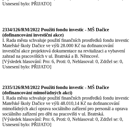
Usnesení bylo: PŘIJATO]
2334/126/RM/2022 Použití fondu investic - MŠ Dačice
(dofinancování investiční akce)
I. Rada města schvaluje použití finančních prostředků fondu investic
Mateřské školy Dačice ve výši 28.000 Kč na dofinancování
investiční akce projektová dokumentace na revitalizaci a vybavení
zahrad na pracovištích v ul. Bratrská a B. Němcové.
[Výsledek hlasování: Pro: 6, Proti: 0, Nehlasoval: 0, Zdržel se: 0,
Usnesení bylo: PŘIJATO]
2335/126/RM/2022 Použití fondu investic - MŠ Dačice
(dofinancování mimořádných akcí)
I. Rada města schvaluje použití finančních prostředků fondu investic
Mateřské školy Dačice ve výši 48.010,14 Kč na dofinancování
mimořádných akcí oprava sociálního zařízení pro personál a oprava
sociálního zařízení pro děti na pracovišti v ul. Bratrská.
[Výsledek hlasování: Pro: 6, Proti: 0, Nehlasoval: 0, Zdržel se: 0,
Usnesení bylo: PŘIJATO]