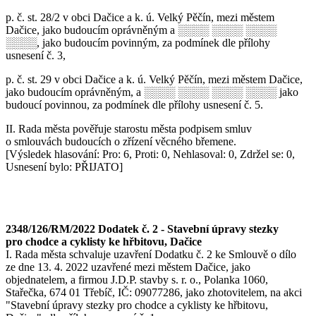
p. č. st. 28/2 v obci Dačice a k. ú. Velký Pěčín, mezi městem
Dačice, jako budoucím oprávněným a ░░░░ ░░░░ ░░░░
░░░░, jako budoucím povinným, za podmínek dle přílohy
usnesení č. 3,
p. č. st. 29 v obci Dačice a k. ú. Velký Pěčín, mezi městem Dačice,
jako budoucím oprávněným, a ░░░░ ░░░░ ░░░░ ░░░░ jako
budoucí povinnou, za podmínek dle přílohy usnesení č. 5.
II. Rada města pověřuje starostu města podpisem smluv
o smlouvách budoucích o zřízení věcného břemene.
[Výsledek hlasování: Pro: 6, Proti: 0, Nehlasoval: 0, Zdržel se: 0,
Usnesení bylo: PŘIJATO]
2348/126/RM/2022 Dodatek č. 2 - Stavební úpravy stezky
pro chodce a cyklisty ke hřbitovu, Dačice
I. Rada města schvaluje uzavření Dodatku č. 2 ke Smlouvě o dílo
ze dne 13. 4. 2022 uzavřené mezi městem Dačice, jako
objednatelem, a firmou J.D.P. stavby s. r. o., Polanka 1060,
Stařečka, 674 01 Třebíč, IČ: 09077286, jako zhotovitelem, na akci
"Stavební úpravy stezky pro chodce a cyklisty ke hřbitovu,