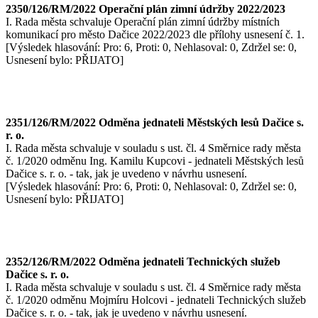
2350/126/RM/2022 Operační plán zimní údržby 2022/2023
I. Rada města schvaluje Operační plán zimní údržby místních
komunikací pro město Dačice 2022/2023 dle přílohy usnesení č. 1.
[Výsledek hlasování: Pro: 6, Proti: 0, Nehlasoval: 0, Zdržel se: 0,
Usnesení bylo: PŘIJATO]
2351/126/RM/2022 Odměna jednateli Městských lesů Dačice s.
r. o.
I. Rada města schvaluje v souladu s ust. čl. 4 Směrnice rady města
č. 1/2020 odměnu Ing. Kamilu Kupcovi - jednateli Městských lesů
Dačice s. r. o. - tak, jak je uvedeno v návrhu usnesení.
[Výsledek hlasování: Pro: 6, Proti: 0, Nehlasoval: 0, Zdržel se: 0,
Usnesení bylo: PŘIJATO]
2352/126/RM/2022 Odměna jednateli Technických služeb
Dačice s. r. o.
I. Rada města schvaluje v souladu s ust. čl. 4 Směrnice rady města
č. 1/2020 odměnu Mojmíru Holcovi - jednateli Technických služeb
Dačice s. r. o. - tak, jak je uvedeno v návrhu usnesení.