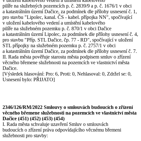
v uložení kabelového vedení a umístění kabelového
pilíře na služebných pozemcích p. č. 2839/9 a p. č. 1676/1 v obci
a katastrálním území Dačice, za podmínek dle přílohy usnesení č. 1,
pro stavbu "Lipolec, kanal. ČS - kabel. přípojka NN", spočívající
v uložení kabelového vedení a umístění kabelového
pilíře na služebném pozemku p. č. 870/1 v obci Dačice
a katastrálním území Lipolec, za podmínek dle přílohy usnesení č. 4,
pro stavbu "Příp. STL Dačice, čp. 77 - RD", spočívající v uložení
STL přípojky na služebném pozemku p. č. 2757/1 v obci
a katastrálním území Dačice, za podmínek dle přílohy usnesení č. 7.
II. Rada města pověřuje starostu města podpisem smluv o zřízení
věcného břemene služebnosti na pozemcích ve vlastnictví města
Dačice.
[Výsledek hlasování: Pro: 6, Proti: 0, Nehlasoval: 0, Zdržel se: 0,
Usnesení bylo: PŘIJATO]
2346/126/RM/2022 Smlouvy o smlouvách budoucích o zřízení
věcného břemene služebnosti na pozemcích ve vlastnictví města
Dačice (451) (452) (453) (454)
I. Rada města schvaluje uzavření Smluv o smlouvách
budoucích o zřízení práva odpovídajícího věcnému břemeni
služebnosti pro stavby: