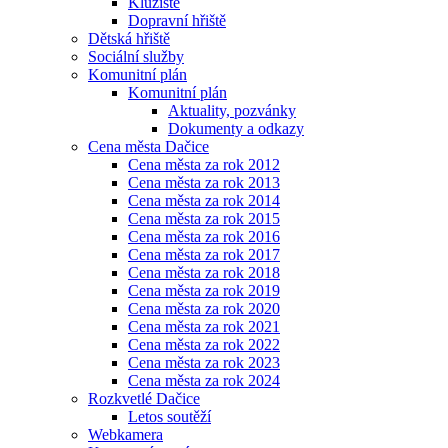
Kluziště
Dopravní hřiště
Dětská hřiště
Sociální služby
Komunitní plán
Komunitní plán
Aktuality, pozvánky
Dokumenty a odkazy
Cena města Dačice
Cena města za rok 2012
Cena města za rok 2013
Cena města za rok 2014
Cena města za rok 2015
Cena města za rok 2016
Cena města za rok 2017
Cena města za rok 2018
Cena města za rok 2019
Cena města za rok 2020
Cena města za rok 2021
Cena města za rok 2022
Cena města za rok 2023
Cena města za rok 2024
Rozkvetlé Dačice
Letos soutěží
Webkamera