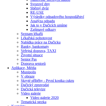
Svozové dny
Sběrný dvůr
RE-USE
Výsledky odpadového hospodářství
Analýza odpadu
Jak to v Dačicích umíme
Zajímavé odkazy
Seznam lékařů
Lékařská pohotovost
Nabídka práce na Dačicku
Banky, bankomaty
Veřejná doprava, TAXI
Životní situace
Senior Pas
Doprava seniorů
Aplikace, Média
Munipolis
V obraze
Skryté příběhy - První kostka cukru
Dačický zpravodaj
Dačická televize
Video galerie
Video galerie 2020
Tematická stezka