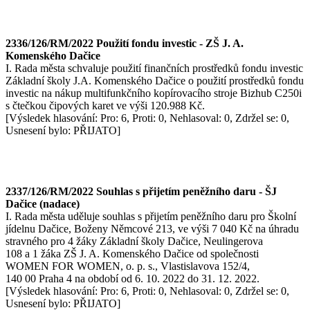
2336/126/RM/2022 Použití fondu investic - ZŠ J. A.
Komenského Dačice
I. Rada města schvaluje použití finančních prostředků fondu investic
Základní školy J.A. Komenského Dačice o použití prostředků fondu
investic na nákup multifunkčního kopírovacího stroje Bizhub C250i
s čtečkou čipových karet ve výši 120.988 Kč.
[Výsledek hlasování: Pro: 6, Proti: 0, Nehlasoval: 0, Zdržel se: 0,
Usnesení bylo: PŘIJATO]
2337/126/RM/2022 Souhlas s přijetím peněžního daru - ŠJ
Dačice (nadace)
I. Rada města uděluje souhlas s přijetím peněžního daru pro Školní
jídelnu Dačice, Boženy Němcové 213, ve výši 7 040 Kč na úhradu
stravného pro 4 žáky Základní školy Dačice, Neulingerova
108 a 1 žáka ZŠ J. A. Komenského Dačice od společnosti
WOMEN FOR WOMEN, o. p. s., Vlastislavova 152/4,
140 00 Praha 4 na období od 6. 10. 2022 do 31. 12. 2022.
[Výsledek hlasování: Pro: 6, Proti: 0, Nehlasoval: 0, Zdržel se: 0,
Usnesení bylo: PŘIJATO]