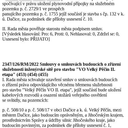
spočívající v právu uložení plynovodní přípojky na služebném
pozemku p. č. 2729/1 ve prospěch
panujícího pozemku p. č. 1755 jejíž součástí je stavba s čp. 132 v k.
ú. Dačice, za podmínek dle přílohy usnesení č. 10.
II. Rada města pověřuje starostu města podpisem smluv.
[Výsledek hlasování: Pro: 6, Proti: 0, Nehlasoval: 0, Zdržel se: 0,
Usnesení bylo: PŘIJATO]
2347/126/RM/2022 Smlouvy o smlouvách budoucích o zřízení
služebnosti inženýrské sítě pro stavbu "VO Velký Pěčín II.
etapa" (453) (454) (455)
I. Rada města schvaluje uzavření smluv o smlouvách budoucích
o zřízení práva odpovídajícího věcnému břemenu služebnosti
pro stavbu "Velký Pěčín VO II. etapa", jejíž součástí bude uložení
kabelových rozvodů a osazení stožárů veřejného osvětlení
se svítidly, na pozemcích:
p. č. 508/10 a p. č. 508/17 v obci Dačice a k. ú. Velký Pěčín, mezi
městem Dačice, jako budoucím oprávněným, a Jihočeským krajem,
prostřednictvím Správy a údržby silnic Jihočeského kraje, jako
budoucím povinným, za podmínek dle přílohy usnesení č. 1,