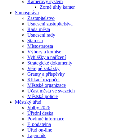
Kamerový systém
Zorné úhly kamer
Samospráva
Zastupitelstvo
Usnesení zastupitelstva
Rada města
Usnesení rady
Starosta
Místostarosta
Výbory a komise
Vyhlášky a nařízení
Strategické dokumenty
Veřejné zakázky
Granty a příspěvky
Klikací rozpočet
Městské organizace
Účast města ve svazcích
Městská policie
Městský úřad
Volby 2026
Úřední deska
Povinné informace
E-podatelna
Úřad on-line
Tajemník