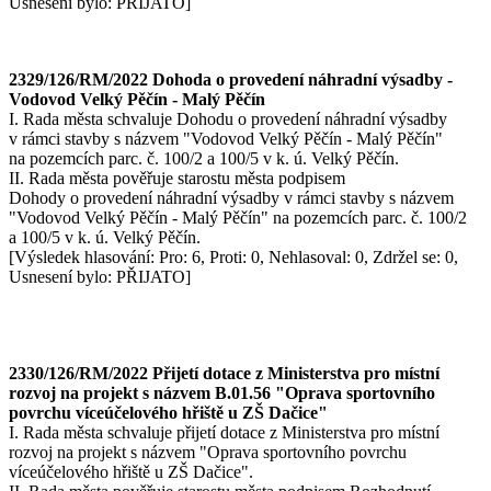
Usnesení bylo: PŘIJATO]
2329/126/RM/2022 Dohoda o provedení náhradní výsadby -
Vodovod Velký Pěčín - Malý Pěčín
I. Rada města schvaluje Dohodu o provedení náhradní výsadby
v rámci stavby s názvem "Vodovod Velký Pěčín - Malý Pěčín"
na pozemcích parc. č. 100/2 a 100/5 v k. ú. Velký Pěčín.
II. Rada města pověřuje starostu města podpisem
Dohody o provedení náhradní výsadby v rámci stavby s názvem
"Vodovod Velký Pěčín - Malý Pěčín" na pozemcích parc. č. 100/2
a 100/5 v k. ú. Velký Pěčín.
[Výsledek hlasování: Pro: 6, Proti: 0, Nehlasoval: 0, Zdržel se: 0,
Usnesení bylo: PŘIJATO]
2330/126/RM/2022 Přijetí dotace z Ministerstva pro místní
rozvoj na projekt s názvem B.01.56 "Oprava sportovního
povrchu víceúčelového hřiště u ZŠ Dačice"
I. Rada města schvaluje přijetí dotace z Ministerstva pro místní
rozvoj na projekt s názvem "Oprava sportovního povrchu
víceúčelového hřiště u ZŠ Dačice".