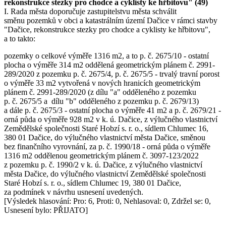
rekonstrukce stezky pro chodce a cyklisty ke hřbitovu" (49)
I. Rada města doporučuje zastupitelstvu města schválit
směnu pozemků v obci a katastrálním území Dačice v rámci stavby
"Dačice, rekonstrukce stezky pro chodce a cyklisty ke hřbitovu",
a to takto:
pozemky o celkové výměře 1316 m2, a to p. č. 2675/10 - ostatní
plocha o výměře 314 m2 oddělená geometrickým plánem č. 2991-
289/2020 z pozemku p. č. 2675/4, p. č. 2675/5 - trvalý travní porost
o výměře 33 m2 vytvořená v nových hranicích geometrickým
plánem č. 2991-289/2020 (z dílu "a" odděleného z pozemku
p. č. 2675/5 a dílu "b" odděleného z pozemku p. č. 2679/13)
a dále p. č. 2675/3 - ostatní plocha o výměře 41 m2 a p. č. 2679/21 -
orná půda o výměře 928 m2 v k. ú. Dačice, z výlučného vlastnictví
Zemědělské společnosti Staré Hobzí s. r. o., sídlem Chlumec 16,
380 01 Dačice, do výlučného vlastnictví města Dačice, směnou
bez finančního vyrovnání, za p. č. 1990/18 - orná půda o výměře
1316 m2 oddělenou geometrickým plánem č. 3097-123/2022
z pozemku p. č. 1990/2 v k. ú. Dačice, z výlučného vlastnictví
města Dačice, do výlučného vlastnictví Zemědělské společnosti
Staré Hobzí s. r. o., sídlem Chlumec 19, 380 01 Dačice,
za podmínek v návrhu usnesení uvedených.
[Výsledek hlasování: Pro: 6, Proti: 0, Nehlasoval: 0, Zdržel se: 0,
Usnesení bylo: PŘIJATO]