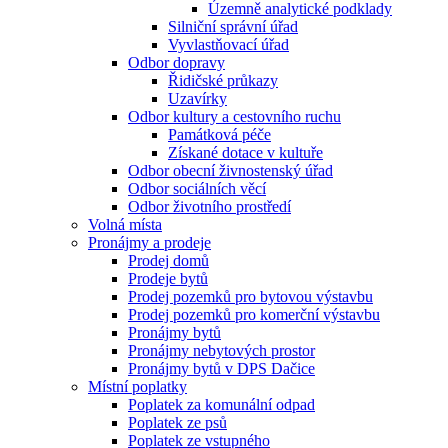
Územně analytické podklady
Silniční správní úřad
Vyvlastňovací úřad
Odbor dopravy
Řidičské průkazy
Uzavírky
Odbor kultury a cestovního ruchu
Památková péče
Získané dotace v kultuře
Odbor obecní živnostenský úřad
Odbor sociálních věcí
Odbor životního prostředí
Volná místa
Pronájmy a prodeje
Prodej domů
Prodeje bytů
Prodej pozemků pro bytovou výstavbu
Prodej pozemků pro komerční výstavbu
Pronájmy bytů
Pronájmy nebytových prostor
Pronájmy bytů v DPS Dačice
Místní poplatky
Poplatek za komunální odpad
Poplatek ze psů
Poplatek ze vstupného