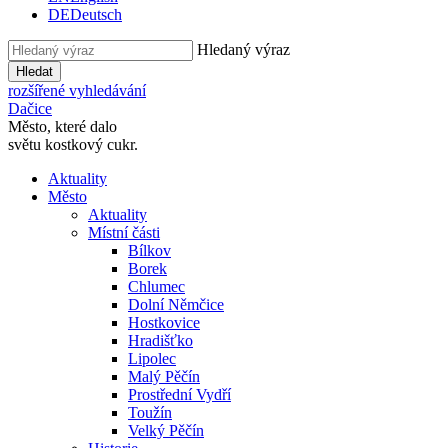
DE
Deutsch
Hledaný výraz
Hledat
rozšířené vyhledávání
Dačice
Město, které dalo
světu kostkový cukr.
Aktuality
Město
Aktuality
Místní části
Bílkov
Borek
Chlumec
Dolní Němčice
Hostkovice
Hradišťko
Lipolec
Malý Pěčín
Prostřední Vydří
Toužín
Velký Pěčín