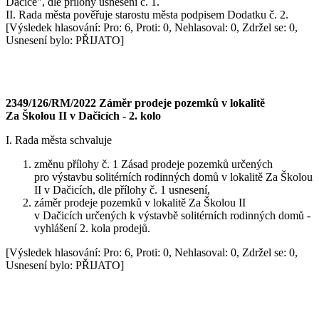
Dačice", dle přílohy usnesení č. 1.
II. Rada města pověřuje starostu města podpisem Dodatku č. 2.
[Výsledek hlasování: Pro: 6, Proti: 0, Nehlasoval: 0, Zdržel se: 0,
Usnesení bylo: PŘIJATO]
2349/126/RM/2022 Záměr prodeje pozemků v lokalitě
Za Školou II v Dačicích - 2. kolo
I. Rada města schvaluje
změnu přílohy č. 1 Zásad prodeje pozemků určených
pro výstavbu solitérních rodinných domů v lokalitě Za Školou
II v Dačicích, dle přílohy č. 1 usnesení,
záměr prodeje pozemků v lokalitě Za Školou II
v Dačicích určených k výstavbě solitérních rodinných domů -
vyhlášení 2. kola prodejů.
[Výsledek hlasování: Pro: 6, Proti: 0, Nehlasoval: 0, Zdržel se: 0,
Usnesení bylo: PŘIJATO]