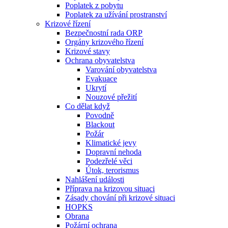
Poplatek z pobytu
Poplatek za užívání prostranství
Krizové řízení
Bezpečnostní rada ORP
Orgány krizového řízení
Krizové stavy
Ochrana obyvatelstva
Varování obyvatelstva
Evakuace
Ukrytí
Nouzové přežití
Co dělat když
Povodně
Blackout
Požár
Klimatické jevy
Dopravní nehoda
Podezřelé věci
Útok, terorismus
Nahlášení události
Příprava na krizovou situaci
Zásady chování při krizové situaci
HOPKS
Obrana
Požární ochrana