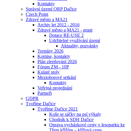
Kontakty
Správní území ORP Dačice
Czech Point
Zdravé město a MA21
Archiv let 2012 - 2016
Zdravé město a MA21 - grant
Dotace RE-USE 2
Udržitelné využívání území
Aktuality, pozvánky
Termíny 2026
Komise, kontakty
Plán zlepšování 2026
Fórum ZM - 10P
Kulaté stoly
Mezioborové setkání
Kontakty
Veřejná projednání
Partneři
GDPR
Tvoříme Dačice
Tvoříme Dačice 2021
Koše se sáčky na psí výkaly
Chodník k SDH Dačice
Oprava vycházkové cesty v lesoparku ke
Třem křížům – křížová cesta