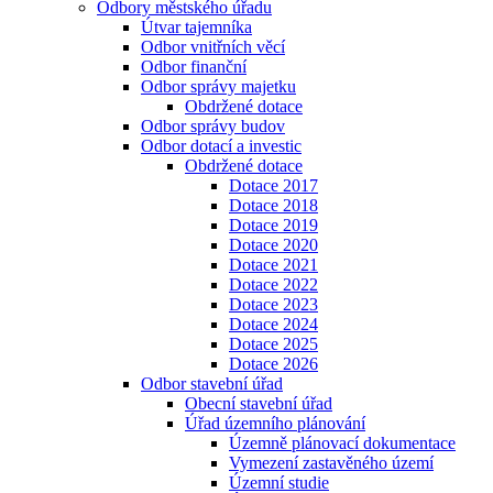
Odbory městského úřadu
Útvar tajemníka
Odbor vnitřních věcí
Odbor finanční
Odbor správy majetku
Obdržené dotace
Odbor správy budov
Odbor dotací a investic
Obdržené dotace
Dotace 2017
Dotace 2018
Dotace 2019
Dotace 2020
Dotace 2021
Dotace 2022
Dotace 2023
Dotace 2024
Dotace 2025
Dotace 2026
Odbor stavební úřad
Obecní stavební úřad
Úřad územního plánování
Územně plánovací dokumentace
Vymezení zastavěného území
Územní studie