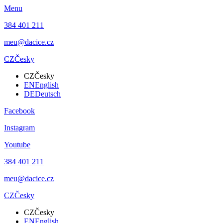
Menu
384 401 211
meu@dacice.cz
CZ
Česky
CZ
Česky
EN
English
DE
Deutsch
Facebook
Instagram
Youtube
384 401 211
meu@dacice.cz
CZ
Česky
CZ
Česky
EN
English