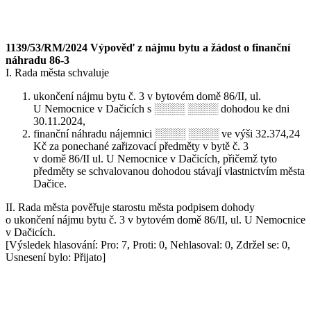
1139/53/RM/2024 Výpověď z nájmu bytu a žádost o finanční
náhradu 86-3
I. Rada města schvaluje
ukončení nájmu bytu č. 3 v bytovém domě 86/II, ul.
U Nemocnice v Dačicích s ░░░░ ░░░░ dohodou ke dni
30.11.2024,
finanční náhradu nájemnici ░░░░ ░░░░ ve výši 32.374,24
Kč za ponechané zařizovací předměty v bytě č. 3
v domě 86/II ul. U Nemocnice v Dačicích, přičemž tyto
předměty se schvalovanou dohodou stávají vlastnictvím města
Dačice.
II. Rada města pověřuje starostu města podpisem dohody
o ukončení nájmu bytu č. 3 v bytovém domě 86/II, ul. U Nemocnice
v Dačicích.
[Výsledek hlasování: Pro: 7, Proti: 0, Nehlasoval: 0, Zdržel se: 0,
Usnesení bylo: Přijato]