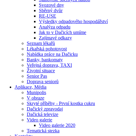
Svozové dny
Sběrný dvůr
RE-USE
Výsledky odpadového hospodářství
Analýza odpadu
Jak to v Dačicích umíme
Zajímavé odkazy
Seznam lékařů
Lékařská pohotovost
Nabídka práce na Dačicku
Banky, bankomaty
Veřejná doprava, TAXI
Životní situace
Senior Pas
Doprava seniorů
Aplikace, Média
Munipolis
V obraze
Skryté příběhy - První kostka cukru
Dačický zpravodaj
Dačická televize
Video galerie
Video galerie 2020
Tematická stezka