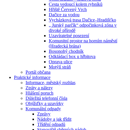
Cesta vedoucí kolem rybníků
Hřiště Červený Vrch
Dačice za vodou
Vycházková trasa Dačice–Hradišťko
„ Jurský parčík“ odpočinková zóna v
divoké přírodě
Uzavíratelné posezení
Komunitní prostor na horním náměstí
(Hradecká brána)
Bosonohý chodník
Odkládací box u hřbitova
Oprava ulice
Motýlí stráň
Portál občana
Praktické informace
Informace, městský rozhlas
Ztráty a nálezy
Hlášení poruch
Důležitá telefonní čísla
Objížďky a uzavírky
Komunální odpady
Zprávy
Nádoby a jak třídit
Třídění odpadů
Stanoviště sběrných nádob