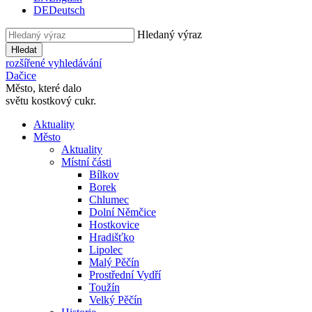
DE
Deutsch
Hledaný výraz
Hledat
rozšířené vyhledávání
Dačice
Město, které dalo
světu kostkový cukr.
Aktuality
Město
Aktuality
Místní části
Bílkov
Borek
Chlumec
Dolní Němčice
Hostkovice
Hradišťko
Lipolec
Malý Pěčín
Prostřední Vydří
Toužín
Velký Pěčín