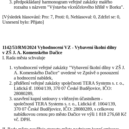
předpokládaný harmonogram veřejné zakázky malého
rozsahu s názvem "Výstavba víceúčelového hřiště v Borku".
[Výsledek hlasování: Pro: 7, Proti: 0, Nehlasoval: 0, Zdržel se: 0,
Usnesení bylo: Přijato]
1142/53/RM/2024 Vyhodnocení VZ - Vybavení školní dílny
v ZŠ J. A. Komenského Dačice
I. Rada města schvaluje
vyhodnocení veřejné zakázky "Vybavení školní dílny v ZŠ J.
A. Komenského Dačice" uvedené ve Zprávě o posouzení
a hodnocení nabídek,
přidělení veřejné zakázky společnosti TERA Systems s. r. o.,
Lidická tř. 1004/139, 370 07 České Budějovice, IČO:
28080289,
uzavření kupní smlouvy s vítězným účastníkem -
společností TERA Systems s. r. o., Lidická tř. 1004/139,
370 07 České Budějovice, IČO: 28080289, s celkovou
nabídkovou cenou pro město Dačice ve výši 1 818 276,68 Kč
vč. DPH.