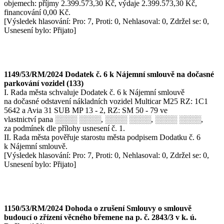
objemech: příjmy 2.399.573,30 Kč, výdaje 2.399.573,30 Kč,
financování 0,00 Kč.
[Výsledek hlasování: Pro: 7, Proti: 0, Nehlasoval: 0, Zdržel se: 0,
Usnesení bylo: Přijato]
1149/53/RM/2024 Dodatek č. 6 k Nájemní smlouvě na dočasné
parkování vozidel (133)
I. Rada města schvaluje Dodatek č. 6 k Nájemní smlouvě
na dočasné odstavení nákladních vozidel Multicar M25 RZ: 1C1
5642 a Avia 31 SUB MP 13 - 2, RZ: SM 50 - 79 ve
vlastnictví pana ░░░░ ░░░░, ░░░░ ░░░░, ░░░░ ░░░░,
za podmínek dle přílohy usnesení č. 1.
II. Rada města pověřuje starostu města podpisem Dodatku č. 6
k Nájemní smlouvě.
[Výsledek hlasování: Pro: 7, Proti: 0, Nehlasoval: 0, Zdržel se: 0,
Usnesení bylo: Přijato]
1150/53/RM/2024 Dohoda o zrušení Smlouvy o smlouvě
budoucí o zřízení věcného břemene na p. č. 2843/3 v k. ú.