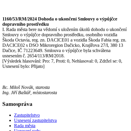
1160/53/RM/2024 Dohoda o ukončení Smlouvy o výpůjčce
dopravního prostředku
I. Rada města bere na vědomí s uložením úkolů dohodu o ukončení
Smlouvy o výpůjčce dopravního prostředku, osobního vozidla
Škoda Octavia, reg. zn. DACICE01 a vozidla Škoda Fabia reg. zn.
DACICE02 s DSO Mikroregion Dačicko, Krajířova 27/I, 380 13
Dačice, IČ 71223649. Smlouva o výpůjčce byla schválena
usnesením č. 2654/113/RM/2018.
[Výsledek hlasování: Pro: 7, Proti: 0, Nehlasoval: 0, Zdržel se: 0,
Usnesení bylo: Přijato]
Bc. Miloš Novák, starosta
Ing. Jiří Baštář, místostarosta
Samospráva
Zastupitelstvo
Usnesení zastupitelstva
Rada města
Usnesení rady