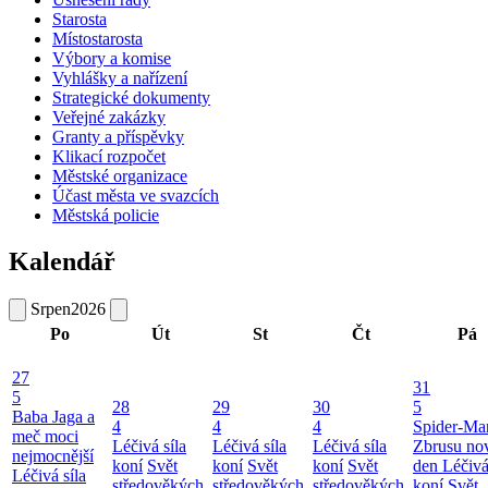
Starosta
Místostarosta
Výbory a komise
Vyhlášky a nařízení
Strategické dokumenty
Veřejné zakázky
Granty a příspěvky
Klikací rozpočet
Městské organizace
Účast města ve svazcích
Městská policie
Kalendář
Srpen
2026
Po
Út
St
Čt
Pá
27
31
5
28
29
30
5
Baba Jaga a
4
4
4
Spider-Ma
meč moci
Léčivá síla
Léčivá síla
Léčivá síla
Zbrusu no
nejmocnější
koní
Svět
koní
Svět
koní
Svět
den
Léčivá
Léčivá síla
středověkých
středověkých
středověkých
koní
Svět