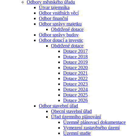
Odbory městského úřadu
Útvar tajemníka
Odbor vnitřních věcí
Odbor finanční
Odbor správy majetku
Obdržené dotace
Odbor správy budov
Odbor dotací a investic
Obdržené dotace
Dotace 2017
Dotace 2018
Dotace 2019
Dotace 2020
Dotace 2021
Dotace 2022
Dotace 2023
Dotace 2024
Dotace 2025
Dotace 2026
Odbor stavební úřad
Obecní stavební úřad
Úřad územního plánování
Územně plánovací dokumentace
Vymezení zastavěného území
Územní studie