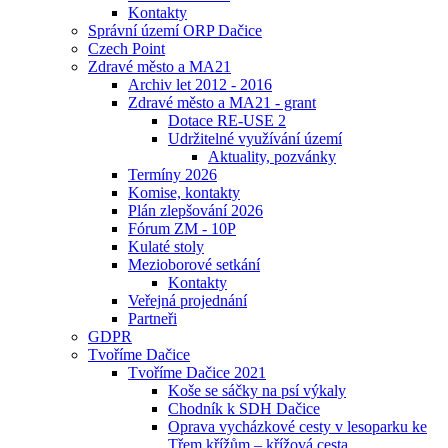
Kontakty
Správní území ORP Dačice
Czech Point
Zdravé město a MA21
Archiv let 2012 - 2016
Zdravé město a MA21 - grant
Dotace RE-USE 2
Udržitelné využívání území
Aktuality, pozvánky
Termíny 2026
Komise, kontakty
Plán zlepšování 2026
Fórum ZM - 10P
Kulaté stoly
Mezioborové setkání
Kontakty
Veřejná projednání
Partneři
GDPR
Tvoříme Dačice
Tvoříme Dačice 2021
Koše se sáčky na psí výkaly
Chodník k SDH Dačice
Oprava vycházkové cesty v lesoparku ke
Třem křížům – křížová cesta