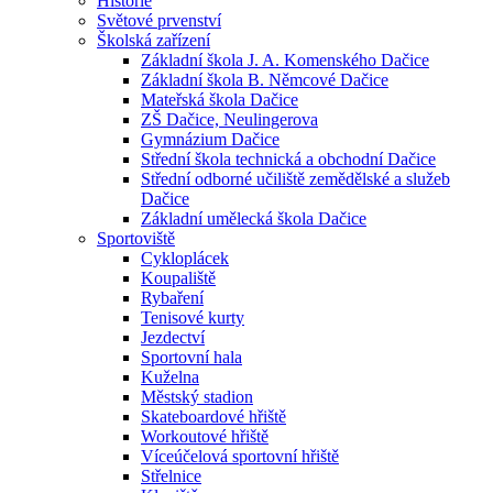
Historie
Světové prvenství
Školská zařízení
Základní škola J. A. Komenského Dačice
Základní škola B. Němcové Dačice
Mateřská škola Dačice
ZŠ Dačice, Neulingerova
Gymnázium Dačice
Střední škola technická a obchodní Dačice
Střední odborné učiliště zemědělské a služeb
Dačice
Základní umělecká škola Dačice
Sportoviště
Cykloplácek
Koupaliště
Rybaření
Tenisové kurty
Jezdectví
Sportovní hala
Kuželna
Městský stadion
Skateboardové hřiště
Workoutové hřiště
Víceúčelová sportovní hřiště
Střelnice