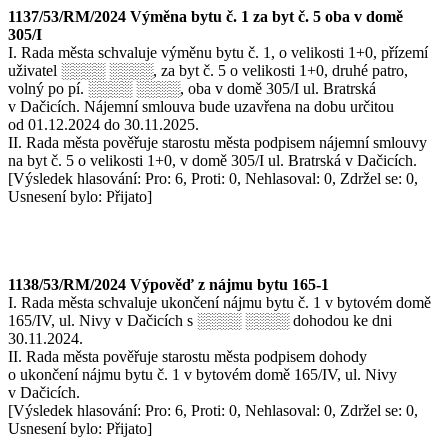
1137/53/RM/2024 Výměna bytu č. 1 za byt č. 5 oba v domě
305/I
I. Rada města schvaluje výměnu bytu č. 1, o velikosti 1+0, přízemí
uživatel ░░░░ ░░░░, za byt č. 5 o velikosti 1+0, druhé patro,
volný po pí. ░░░░ ░░░░, oba v domě 305/I ul. Bratrská
v Dačicích. Nájemní smlouva bude uzavřena na dobu určitou
od 01.12.2024 do 30.11.2025.
II. Rada města pověřuje starostu města podpisem nájemní smlouvy
na byt č. 5 o velikosti 1+0, v domě 305/I ul. Bratrská v Dačicích.
[Výsledek hlasování: Pro: 6, Proti: 0, Nehlasoval: 0, Zdržel se: 0,
Usnesení bylo: Přijato]
1138/53/RM/2024 Výpověď z nájmu bytu 165-1
I. Rada města schvaluje ukončení nájmu bytu č. 1 v bytovém domě
165/IV, ul. Nivy v Dačicích s ░░░░ ░░░░ dohodou ke dni
30.11.2024.
II. Rada města pověřuje starostu města podpisem dohody
o ukončení nájmu bytu č. 1 v bytovém domě 165/IV, ul. Nivy
v Dačicích.
[Výsledek hlasování: Pro: 6, Proti: 0, Nehlasoval: 0, Zdržel se: 0,
Usnesení bylo: Přijato]