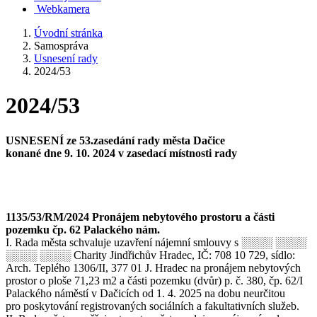
Webkamera
Úvodní stránka
Samospráva
Usnesení rady
2024/53
2024/53
USNESENÍ ze 53.zasedání rady města Dačice
konané dne 9. 10. 2024 v zasedací místnosti rady
1135/53/RM/2024 Pronájem nebytového prostoru a části
pozemku čp. 62 Palackého nám.
I. Rada města schvaluje uzavření nájemní smlouvy s ░░░░ ░░░░
░░░░ ░░░░ Charity Jindřichův Hradec, IČ: 708 10 729, sídlo:
Arch. Teplého 1306/II, 377 01 J. Hradec na pronájem nebytových
prostor o ploše 71,23 m2 a části pozemku (dvůr) p. č. 380, čp. 62/I
Palackého náměstí v Dačicích od 1. 4. 2025 na dobu neurčitou
pro poskytování registrovaných sociálních a fakultativních služeb.