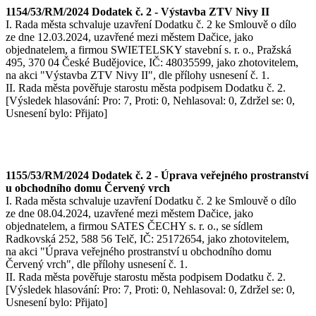
1154/53/RM/2024 Dodatek č. 2 - Výstavba ZTV Nivy II
I. Rada města schvaluje uzavření Dodatku č. 2 ke Smlouvě o dílo
ze dne 12.03.2024, uzavřené mezi městem Dačice, jako
objednatelem, a firmou SWIETELSKY stavební s. r. o., Pražská
495, 370 04 České Budějovice, IČ: 48035599, jako zhotovitelem,
na akci "Výstavba ZTV Nivy II", dle přílohy usnesení č. 1.
II. Rada města pověřuje starostu města podpisem Dodatku č. 2.
[Výsledek hlasování: Pro: 7, Proti: 0, Nehlasoval: 0, Zdržel se: 0,
Usnesení bylo: Přijato]
1155/53/RM/2024 Dodatek č. 2 - Úprava veřejného prostranství
u obchodního domu Červený vrch
I. Rada města schvaluje uzavření Dodatku č. 2 ke Smlouvě o dílo
ze dne 08.04.2024, uzavřené mezi městem Dačice, jako
objednatelem, a firmou SATES ČECHY s. r. o., se sídlem
Radkovská 252, 588 56 Telč, IČ: 25172654, jako zhotovitelem,
na akci "Úprava veřejného prostranství u obchodního domu
Červený vrch", dle přílohy usnesení č. 1.
II. Rada města pověřuje starostu města podpisem Dodatku č. 2.
[Výsledek hlasování: Pro: 7, Proti: 0, Nehlasoval: 0, Zdržel se: 0,
Usnesení bylo: Přijato]