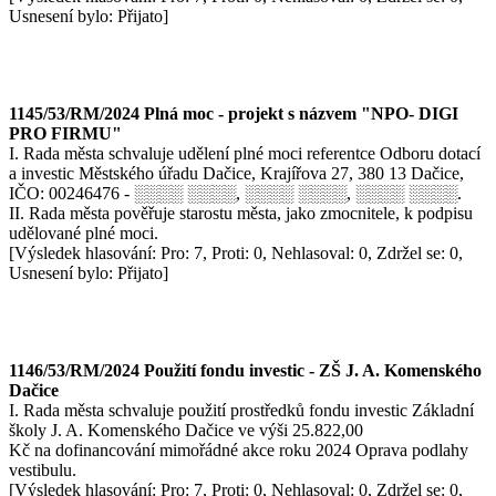
Usnesení bylo: Přijato]
1145/53/RM/2024 Plná moc - projekt s názvem "NPO- DIGI
PRO FIRMU"
I. Rada města schvaluje udělení plné moci referentce Odboru dotací
a investic Městského úřadu Dačice, Krajířova 27, 380 13 Dačice,
IČO: 00246476 - ░░░░ ░░░░, ░░░░ ░░░░, ░░░░ ░░░░.
II. Rada města pověřuje starostu města, jako zmocnitele, k podpisu
udělované plné moci.
[Výsledek hlasování: Pro: 7, Proti: 0, Nehlasoval: 0, Zdržel se: 0,
Usnesení bylo: Přijato]
1146/53/RM/2024 Použití fondu investic - ZŠ J. A. Komenského
Dačice
I. Rada města schvaluje použití prostředků fondu investic Základní
školy J. A. Komenského Dačice ve výši 25.822,00
Kč na dofinancování mimořádné akce roku 2024 Oprava podlahy
vestibulu.
[Výsledek hlasování: Pro: 7, Proti: 0, Nehlasoval: 0, Zdržel se: 0,