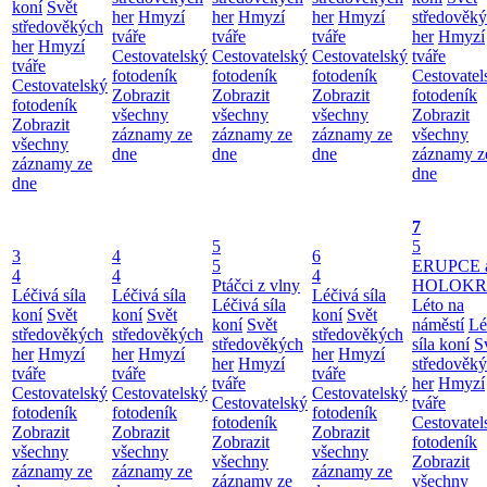
koní
Svět
her
Hmyzí
her
Hmyzí
her
Hmyzí
středověk
středověkých
tváře
tváře
tváře
her
Hmyzí
her
Hmyzí
Cestovatelský
Cestovatelský
Cestovatelský
tváře
tváře
fotodeník
fotodeník
fotodeník
Cestovatel
Cestovatelský
Zobrazit
Zobrazit
Zobrazit
fotodeník
fotodeník
všechny
všechny
všechny
Zobrazit
Zobrazit
záznamy ze
záznamy ze
záznamy ze
všechny
všechny
dne
dne
dne
záznamy z
záznamy ze
dne
dne
7
5
5
3
4
6
5
ERUPCE 
4
4
4
Ptáčci z vlny
HOLOKRC
Léčivá síla
Léčivá síla
Léčivá síla
Léčivá síla
Léto na
koní
Svět
koní
Svět
koní
Svět
koní
Svět
náměstí
Lé
středověkých
středověkých
středověkých
středověkých
síla koní
S
her
Hmyzí
her
Hmyzí
her
Hmyzí
her
Hmyzí
středověk
tváře
tváře
tváře
tváře
her
Hmyzí
Cestovatelský
Cestovatelský
Cestovatelský
Cestovatelský
tváře
fotodeník
fotodeník
fotodeník
fotodeník
Cestovatel
Zobrazit
Zobrazit
Zobrazit
Zobrazit
fotodeník
všechny
všechny
všechny
všechny
Zobrazit
záznamy ze
záznamy ze
záznamy ze
záznamy ze
všechny