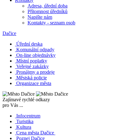
Kontakty
Adresa, úřední doba
Přítomnost úředníků
Napište nám
Kontakty - seznam osob
Dačice
Úřední deska
Komunální odpady
On-line objednávky
Místní poplatky
Veřejné zakázky
Pronájmy a prodeje
Městská policie
Organizace města
Zajímavé rychlé odkazy
pro Vás ...
Infocentrum
Turistika
Kultura
Cena města Dačice
Poznej Dačice