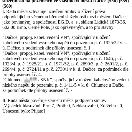
služebnosti na pozemcích ve vlastnictví města Dačice (558) (559)
(560)
I. Rada města schvaluje uzavření Smluv o zřízení práva
odpovídajícího věcnému břemeni služebnosti mezi městem Dačice,
jako povinným, a společností EG.D, a. s., sídlem Lidická 1873/36,
602 00 Brno, Černé Pole, jako oprávněným, a to pro stavby:
"Dačice, propoj. kabel. vedení VN", spočívající v uložení
kabelového vedení vysokého napětí do pozemku p. č. 1925/22 v k.
ú. Dačice, z podmínek dle přílohy usnesení č. 1,
"Dačice, propoj. kabel. vedení VN", spočívající v uložení
kabelového vedení vysokého napětí do pozemků p. č. 1646, p. č.
1923/4, p. č. 1925/21, p. č. 1971/52, p. č. 2690/3, p. č. 2691/2, p. č.
2694/4, p. č. 2724/11 a p. č. 2730/1 v k. ú. Dačice, za podmínek dle
přílohy usnesení č. 4,
"Chlumec, ░░░░ - SNK", spočívající v uložení kabelového vedení
nízkého napětí do pozemku p. č. 1411/5 v k. ú. Chlumec u Dačic,
za podmínek dle přílohy usnesení č. 7.
II. Rada města pověřuje starostu města podpisem smluv.
[Výsledek hlasování: Pro: 7, Proti: 0, Nehlasoval: 0, Zdržel se: 0,
Usnesení bylo: Přijato]