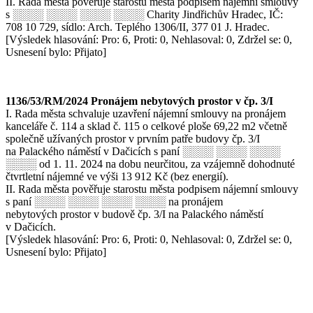
II. Rada města pověřuje starostu města podpisem nájemní smlouvy
s ░░░░ ░░░░ ░░░░ ░░░░ Charity Jindřichův Hradec, IČ:
708 10 729, sídlo: Arch. Teplého 1306/II, 377 01 J. Hradec.
[Výsledek hlasování: Pro: 6, Proti: 0, Nehlasoval: 0, Zdržel se: 0,
Usnesení bylo: Přijato]
1136/53/RM/2024 Pronájem nebytových prostor v čp. 3/I
I. Rada města schvaluje uzavření nájemní smlouvy na pronájem
kanceláře č. 114 a sklad č. 115 o celkové ploše 69,22 m2 včetně
společně užívaných prostor v prvním patře budovy čp. 3/I
na Palackého náměstí v Dačicích s paní ░░░░ ░░░░ ░░░░
░░░░ od 1. 11. 2024 na dobu neurčitou, za vzájemně dohodnuté
čtvrtletní nájemné ve výši 13 912 Kč (bez energií).
II. Rada města pověřuje starostu města podpisem nájemní smlouvy
s paní ░░░░ ░░░░ ░░░░ ░░░░ na pronájem
nebytových prostor v budově čp. 3/I na Palackého náměstí
v Dačicích.
[Výsledek hlasování: Pro: 6, Proti: 0, Nehlasoval: 0, Zdržel se: 0,
Usnesení bylo: Přijato]