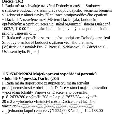
Dačice (161)
I. Rada města schvaluje uzavření Dohody o zrušení Smlouvy
o smlouvě budoucí o zřízení práva odpovídajícího věcnému břemeni
služebnosti v rámci stavby "Realizace protipovodňového opatření
v Dačicích", uzavřené mezi Městem Dačice jako budoucím
oprávněným a Správou železnic, státní organizací, sídlem Dlážděná
1003/7, 110 00 Praha, jako budoucím povinným, za podmínek dle
přílohy usnesení č. 1.
II. Rada města pověřuje starostu města podpisem Dohody o zrušení
Smlouvy o smlouvě budoucí o zřízení věcného břemene.
[Výsledek hlasování: Pro: 7, Proti: 0, Nehlasoval: 0, Zdržel se: 0,
Usnesení bylo: Přijato]
1151/53/RM/2024 Majetkoprávní vypořádání pozemků
v lokalitě Vápovská, Dačice (284)
I. Rada města doporučuje zastupitelstvu města schválit
prodej nemovitostí v obci a k. ú. Dačice v rámci majetkoprávního
vypořádání lokality Vápovská, Dačice, a to pozemků:
p. č. 2633/280 o výměře 208 m2 a p. č. 2633/284 o výměře
29 m2 z výlučného vlastnictví města Dačice do výlučného
vlastnictví░░░░ ░░░░, ░░░░ ░░░░, ░░░░ ░░░░,
za sjednanou kupní cenu ve výši 524,00 Kč/m2, tj. 124.188,00