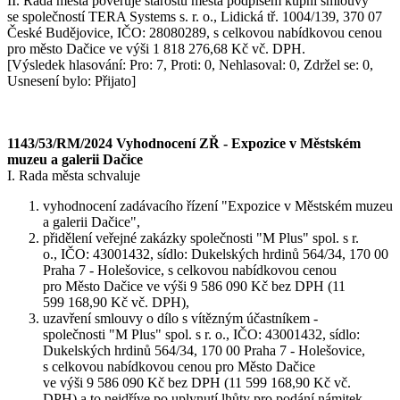
II. Rada města pověřuje starostu města podpisem kupní smlouvy
se společností TERA Systems s. r. o., Lidická tř. 1004/139, 370 07
České Budějovice, IČO: 28080289, s celkovou nabídkovou cenou
pro město Dačice ve výši 1 818 276,68 Kč vč. DPH.
[Výsledek hlasování: Pro: 7, Proti: 0, Nehlasoval: 0, Zdržel se: 0,
Usnesení bylo: Přijato]
1143/53/RM/2024 Vyhodnocení ZŘ - Expozice v Městském
muzeu a galerii Dačice
I. Rada města schvaluje
vyhodnocení zadávacího řízení "Expozice v Městském muzeu
a galerii Dačice",
přidělení veřejné zakázky společnosti "M Plus" spol. s r.
o., IČO: 43001432, sídlo: Dukelských hrdinů 564/34, 170 00
Praha 7 - Holešovice, s celkovou nabídkovou cenou
pro Město Dačice ve výši 9 586 090 Kč bez DPH (11
599 168,90 Kč vč. DPH),
uzavření smlouvy o dílo s vítězným účastníkem -
společnosti "M Plus" spol. s r. o., IČO: 43001432, sídlo:
Dukelských hrdinů 564/34, 170 00 Praha 7 - Holešovice,
s celkovou nabídkovou cenou pro Město Dačice
ve výši 9 586 090 Kč bez DPH (11 599 168,90 Kč vč.
DPH) a to nejdříve po uplynutí lhůty pro podání námitek