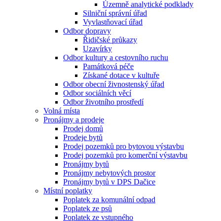
Územně analytické podklady
Silniční správní úřad
Vyvlastňovací úřad
Odbor dopravy
Řidičské průkazy
Uzavírky
Odbor kultury a cestovního ruchu
Památková péče
Získané dotace v kultuře
Odbor obecní živnostenský úřad
Odbor sociálních věcí
Odbor životního prostředí
Volná místa
Pronájmy a prodeje
Prodej domů
Prodeje bytů
Prodej pozemků pro bytovou výstavbu
Prodej pozemků pro komerční výstavbu
Pronájmy bytů
Pronájmy nebytových prostor
Pronájmy bytů v DPS Dačice
Místní poplatky
Poplatek za komunální odpad
Poplatek ze psů
Poplatek ze vstupného