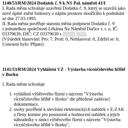
1140/53/RM/2024 Dodatek č. 9 k NS Pal. náměstí 41/I
I. Rada města schvaluje uzavření Dodatku č. 9, který se uzavírá jako
nové úplné znění Smlouvy o nájmu prostoru sloužícího k podnikání
ze dne 27.03.1995.
II. Rada města pověřuje starostu města podpisem Dodatku č. 9
s jednatelkou společnosti Lékárna Na Náměstí Dačice s. r. o, IČ:
03379639, DIČ: CZ 03379639 s ░░░░ ░░░.
[Výsledek hlasování: Pro: 7, Proti: 0, Nehlasoval: 0, Zdržel se: 0,
Usnesení bylo: Přijato]
1141/53/RM/2024 Vyhlášení VZ - Výstavba víceúčelového hřiště
v Borku
I. Rada města schvaluje
vyhlášení výběrového řízení s názvem "Výstavba
víceúčelového hřiště v Borku" dle přiložené zadávací
dokumentace,
osoby pověřené k otevírání elektronických nabídek v E-ZAK
a členy komise pro posouzení a hodnocení nabídek a jejich
náhradníky v rámci výběrového řízení s názvem "Výstavba
víceúčelového hřiště v Borku",