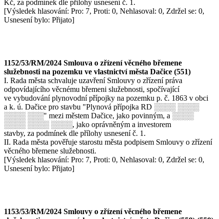
Kč, za podmínek dle přílohy usnesení č. 1.
[Výsledek hlasování: Pro: 7, Proti: 0, Nehlasoval: 0, Zdržel se: 0,
Usnesení bylo: Přijato]
1152/53/RM/2024 Smlouva o zřízení věcného břemene
služebnosti na pozemku ve vlastnictví města Dačice (551)
I. Rada města schvaluje uzavření Smlouvy o zřízení práva
odpovídajícího věcnému břemeni služebnosti, spočívající
ve vybudování plynovodní přípojky na pozemku p. č. 1863 v obci
a k. ú. Dačice pro stavbu "Plynová přípojka RD ░░░░ ░░░░
░░░░ ░░░" mezi městem Dačice, jako povinným, a ░░░░
░░░░ ░░░░ ░░░░, jako oprávněným a investorem
stavby, za podmínek dle přílohy usnesení č. 1.
II. Rada města pověřuje starostu města podpisem Smlouvy o zřízení
věcného břemene služebnosti.
[Výsledek hlasování: Pro: 7, Proti: 0, Nehlasoval: 0, Zdržel se: 0,
Usnesení bylo: Přijato]
1153/53/RM/2024 Smlouvy o zřízení věcného břemene