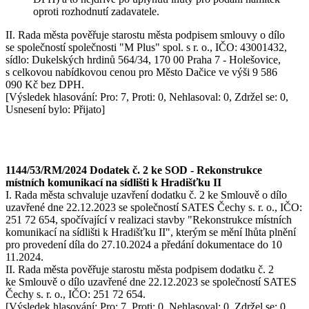
oproti rozhodnutí zadavatele.
II. Rada města pověřuje starostu města podpisem smlouvy o dílo
se společností společnosti "M Plus" spol. s r. o., IČO: 43001432,
sídlo: Dukelských hrdinů 564/34, 170 00 Praha 7 - Holešovice,
s celkovou nabídkovou cenou pro Město Dačice ve výši 9 586
090 Kč bez DPH.
[Výsledek hlasování: Pro: 7, Proti: 0, Nehlasoval: 0, Zdržel se: 0,
Usnesení bylo: Přijato]
1144/53/RM/2024 Dodatek č. 2 ke SOD - Rekonstrukce
místních komunikací na sídlišti k Hradišťku II
I. Rada města schvaluje uzavření dodatku č. 2 ke Smlouvě o dílo
uzavřené dne 22.12.2023 se společností SATES Čechy s. r. o., IČO:
251 72 654, spočívající v realizaci stavby "Rekonstrukce místních
komunikací na sídlišti k Hradišťku II", kterým se mění lhůta plnění
pro provedení díla do 27.10.2024 a předání dokumentace do 10
11.2024.
II. Rada města pověřuje starostu města podpisem dodatku č. 2
ke Smlouvě o dílo uzavřené dne 22.12.2023 se společností SATES
Čechy s. r. o., IČO: 251 72 654.
[Výsledek hlasování: Pro: 7, Proti: 0, Nehlasoval: 0, Zdržel se: 0,