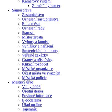
Kamerový systém
Zorné úhly kamer
Samospráva
Zastupitelstvo
Usnesení zastupitelstva
Rada města
Usnesení rady
Starosta
Místostarosta
Výbory a komise
Vyhlášky a nařízení
Strategické dokumenty
Veřejné zakázky
Granty a příspěvky
Klikací rozpočet
Městské organizace
Účast města ve svazcích
Městská policie
Městský úřad
Volby 2026
Úřední deska
Povinné informace
E-podatelna
Úřad on-line
Tajemník