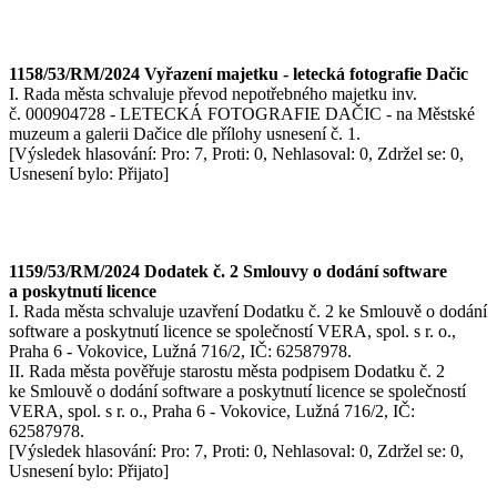
1158/53/RM/2024 Vyřazení majetku - letecká fotografie Dačic
I. Rada města schvaluje převod nepotřebného majetku inv.
č. 000904728 - LETECKÁ FOTOGRAFIE DAČIC - na Městské
muzeum a galerii Dačice dle přílohy usnesení č. 1.
[Výsledek hlasování: Pro: 7, Proti: 0, Nehlasoval: 0, Zdržel se: 0,
Usnesení bylo: Přijato]
1159/53/RM/2024 Dodatek č. 2 Smlouvy o dodání software
a poskytnutí licence
I. Rada města schvaluje uzavření Dodatku č. 2 ke Smlouvě o dodání
software a poskytnutí licence se společností VERA, spol. s r. o.,
Praha 6 - Vokovice, Lužná 716/2, IČ: 62587978.
II. Rada města pověřuje starostu města podpisem Dodatku č. 2
ke Smlouvě o dodání software a poskytnutí licence se společností
VERA, spol. s r. o., Praha 6 - Vokovice, Lužná 716/2, IČ:
62587978.
[Výsledek hlasování: Pro: 7, Proti: 0, Nehlasoval: 0, Zdržel se: 0,
Usnesení bylo: Přijato]