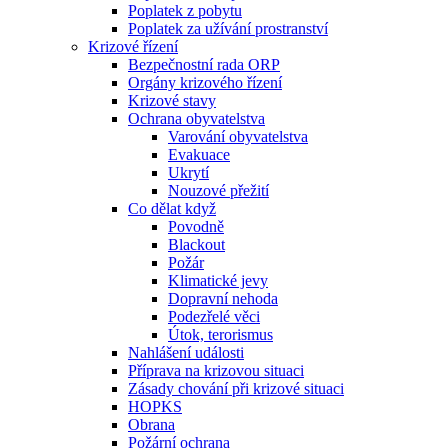
Poplatek z pobytu
Poplatek za užívání prostranství
Krizové řízení
Bezpečnostní rada ORP
Orgány krizového řízení
Krizové stavy
Ochrana obyvatelstva
Varování obyvatelstva
Evakuace
Ukrytí
Nouzové přežití
Co dělat když
Povodně
Blackout
Požár
Klimatické jevy
Dopravní nehoda
Podezřelé věci
Útok, terorismus
Nahlášení události
Příprava na krizovou situaci
Zásady chování při krizové situaci
HOPKS
Obrana
Požární ochrana