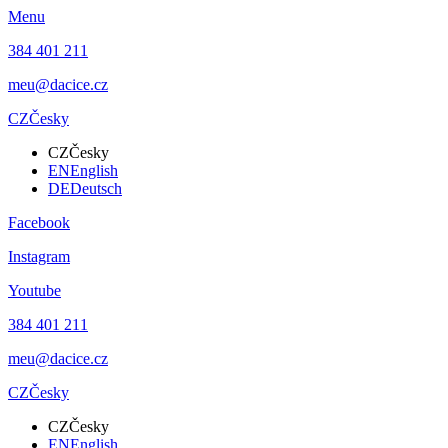
Menu
384 401 211
meu@dacice.cz
CZ
Česky
CZ
Česky
EN
English
DE
Deutsch
Facebook
Instagram
Youtube
384 401 211
meu@dacice.cz
CZ
Česky
CZ
Česky
EN
English