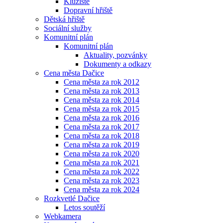
Kluziště
Dopravní hřiště
Dětská hřiště
Sociální služby
Komunitní plán
Komunitní plán
Aktuality, pozvánky
Dokumenty a odkazy
Cena města Dačice
Cena města za rok 2012
Cena města za rok 2013
Cena města za rok 2014
Cena města za rok 2015
Cena města za rok 2016
Cena města za rok 2017
Cena města za rok 2018
Cena města za rok 2019
Cena města za rok 2020
Cena města za rok 2021
Cena města za rok 2022
Cena města za rok 2023
Cena města za rok 2024
Rozkvetlé Dačice
Letos soutěží
Webkamera