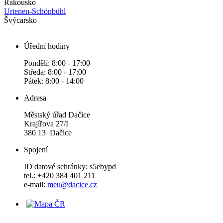
Rakousko
Urtenen-Schönbühl
Švýcarsko
Úřední hodiny
Pondělí: 8:00 - 17:00
Středa: 8:00 - 17:00
Pátek: 8:00 - 14:00
Adresa
Městský úřad Dačice
Krajířova 27/I
380 13 Dačice
Spojení
ID datové schránky: s5ebypd
tel.: +420 384 401 211
e-mail:
meu@dacice.cz