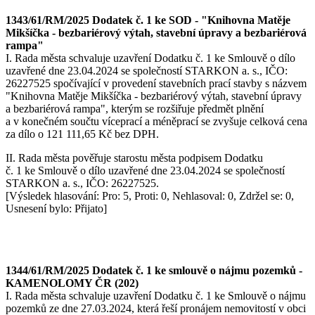
1343/61/RM/2025 Dodatek č. 1 ke SOD - "Knihovna Matěje
Mikšíčka - bezbariérový výtah, stavební úpravy a bezbariérová
rampa"
I. Rada města schvaluje uzavření Dodatku č. 1 ke Smlouvě o dílo
uzavřené dne 23.04.2024 se společností STARKON a. s., IČO:
26227525 spočívající v provedení stavebních prací stavby s názvem
"Knihovna Matěje Mikšíčka - bezbariérový výtah, stavební úpravy
a bezbariérová rampa", kterým se rozšiřuje předmět plnění
a v konečném součtu víceprací a méněprací se zvyšuje celková cena
za dílo o 121 111,65 Kč bez DPH.
II. Rada města pověřuje starostu města podpisem Dodatku
č. 1 ke Smlouvě o dílo uzavřené dne 23.04.2024 se společností
STARKON a. s., IČO: 26227525.
[Výsledek hlasování: Pro: 5, Proti: 0, Nehlasoval: 0, Zdržel se: 0,
Usnesení bylo: Přijato]
1344/61/RM/2025 Dodatek č. 1 ke smlouvě o nájmu pozemků -
KAMENOLOMY ČR (202)
I. Rada města schvaluje uzavření Dodatku č. 1 ke Smlouvě o nájmu
pozemků ze dne 27.03.2024, která řeší pronájem nemovitostí v obci