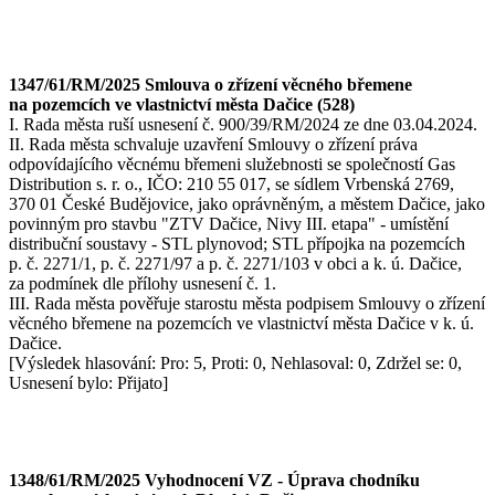
1347/61/RM/2025 Smlouva o zřízení věcného břemene
na pozemcích ve vlastnictví města Dačice (528)
I. Rada města ruší usnesení č. 900/39/RM/2024 ze dne 03.04.2024.
II. Rada města schvaluje uzavření Smlouvy o zřízení práva
odpovídajícího věcnému břemeni služebnosti se společností Gas
Distribution s. r. o., IČO: 210 55 017, se sídlem Vrbenská 2769,
370 01 České Budějovice, jako oprávněným, a městem Dačice, jako
povinným pro stavbu "ZTV Dačice, Nivy III. etapa" - umístění
distribuční soustavy - STL plynovod; STL přípojka na pozemcích
p. č. 2271/1, p. č. 2271/97 a p. č. 2271/103 v obci a k. ú. Dačice,
za podmínek dle přílohy usnesení č. 1.
III. Rada města pověřuje starostu města podpisem Smlouvy o zřízení
věcného břemene na pozemcích ve vlastnictví města Dačice v k. ú.
Dačice.
[Výsledek hlasování: Pro: 5, Proti: 0, Nehlasoval: 0, Zdržel se: 0,
Usnesení bylo: Přijato]
1348/61/RM/2025 Vyhodnocení VZ - Úprava chodníku