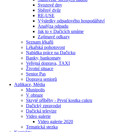
Svozové dny
Sběrný dvůr
RE-USE
Výsledky odpadového hospodářství
Analýza odpadu
Jak to v Dačicích umíme
Zajímavé odkazy
Seznam lékařů
Lékařská pohotovost
Nabídka práce na Dačicku
Banky, bankomaty
Veřejná doprava, TAXI
Životní situace
Senior Pas
Doprava seniorů
Aplikace, Média
Munipolis
V obraze
Skryté příběhy - První kostka cukru
Dačický zpravodaj
Dačická televize
Video galerie
Video galerie 2020
Tematická stezka