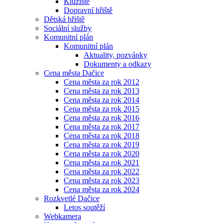
Kluziště
Dopravní hřiště
Dětská hřiště
Sociální služby
Komunitní plán
Komunitní plán
Aktuality, pozvánky
Dokumenty a odkazy
Cena města Dačice
Cena města za rok 2012
Cena města za rok 2013
Cena města za rok 2014
Cena města za rok 2015
Cena města za rok 2016
Cena města za rok 2017
Cena města za rok 2018
Cena města za rok 2019
Cena města za rok 2020
Cena města za rok 2021
Cena města za rok 2022
Cena města za rok 2023
Cena města za rok 2024
Rozkvetlé Dačice
Letos soutěží
Webkamera