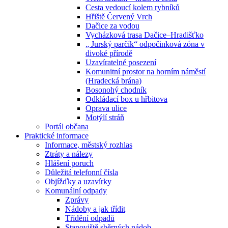
Cesta vedoucí kolem rybníků
Hřiště Červený Vrch
Dačice za vodou
Vycházková trasa Dačice–Hradišťko
„ Jurský parčík“ odpočinková zóna v
divoké přírodě
Uzavíratelné posezení
Komunitní prostor na horním náměstí
(Hradecká brána)
Bosonohý chodník
Odkládací box u hřbitova
Oprava ulice
Motýlí stráň
Portál občana
Praktické informace
Informace, městský rozhlas
Ztráty a nálezy
Hlášení poruch
Důležitá telefonní čísla
Objížďky a uzavírky
Komunální odpady
Zprávy
Nádoby a jak třídit
Třídění odpadů
Stanoviště sběrných nádob