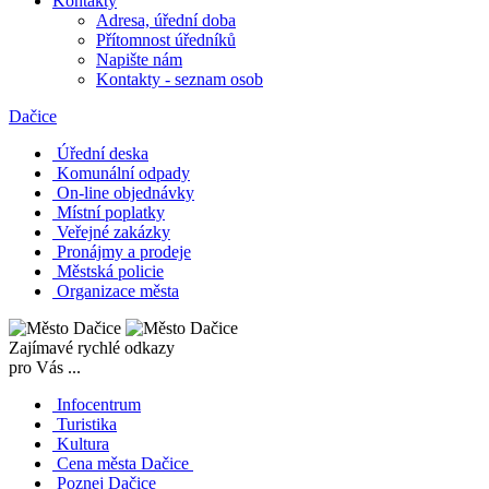
Kontakty
Adresa, úřední doba
Přítomnost úředníků
Napište nám
Kontakty - seznam osob
Dačice
Úřední deska
Komunální odpady
On-line objednávky
Místní poplatky
Veřejné zakázky
Pronájmy a prodeje
Městská policie
Organizace města
Zajímavé rychlé odkazy
pro Vás ...
Infocentrum
Turistika
Kultura
Cena města Dačice
Poznej Dačice