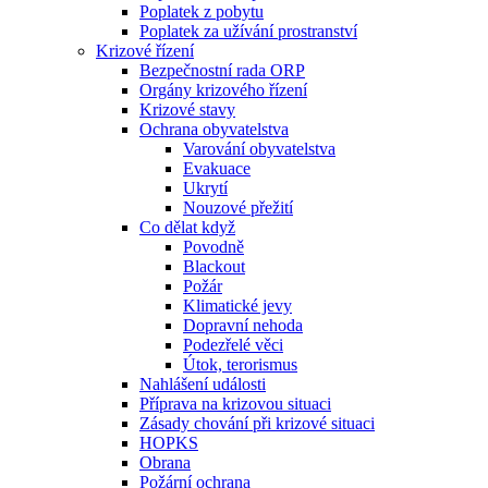
Poplatek z pobytu
Poplatek za užívání prostranství
Krizové řízení
Bezpečnostní rada ORP
Orgány krizového řízení
Krizové stavy
Ochrana obyvatelstva
Varování obyvatelstva
Evakuace
Ukrytí
Nouzové přežití
Co dělat když
Povodně
Blackout
Požár
Klimatické jevy
Dopravní nehoda
Podezřelé věci
Útok, terorismus
Nahlášení události
Příprava na krizovou situaci
Zásady chování při krizové situaci
HOPKS
Obrana
Požární ochrana