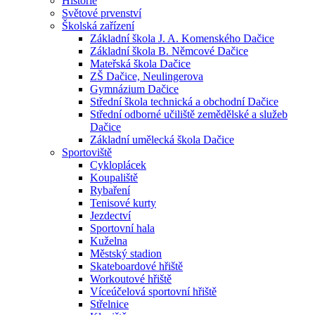
Historie
Světové prvenství
Školská zařízení
Základní škola J. A. Komenského Dačice
Základní škola B. Němcové Dačice
Mateřská škola Dačice
ZŠ Dačice, Neulingerova
Gymnázium Dačice
Střední škola technická a obchodní Dačice
Střední odborné učiliště zemědělské a služeb
Dačice
Základní umělecká škola Dačice
Sportoviště
Cykloplácek
Koupaliště
Rybaření
Tenisové kurty
Jezdectví
Sportovní hala
Kuželna
Městský stadion
Skateboardové hřiště
Workoutové hřiště
Víceúčelová sportovní hřiště
Střelnice