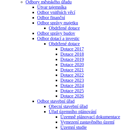
Odbory městského úřadu
Útvar tajemníka
Odbor vnitřních věcí
Odbor finanční
Odbor správy majetku
Obdržené dotace
Odbor správy budov
Odbor dotací a investic
Obdržené dotace
Dotace 2017
Dotace 2018
Dotace 2019
Dotace 2020
Dotace 2021
Dotace 2022
Dotace 2023
Dotace 2024
Dotace 2025
Dotace 2026
Odbor stavební úřad
Obecní stavební úřad
Úřad územního plánování
Územně plánovací dokumentace
Vymezení zastavěného území
Územní studie