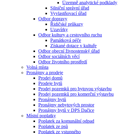
Územně analytické podklady
Silniční správní úřad
Vyvlastňovací úřad
Odbor dopravy
Řidičské průkazy
Uzavírky
Odbor kultury a cestovního ruchu
Památková péče
Získané dotace v kultuře
Odbor obecní živnostenský úřad
Odbor sociálních věcí
Odbor životního prostředí
Volná místa
Pronájmy a prodeje
Prodej domů
Prodeje bytů
Prodej pozemků pro bytovou výstavbu
Prodej pozemků pro komerční výstavbu
Pronájmy bytů
Pronájmy nebytových prostor
Pronájmy bytů v DPS Dačice
Místní poplatky
Poplatek za komunální odpad
Poplatek ze psů
Poplatek ze vstupného