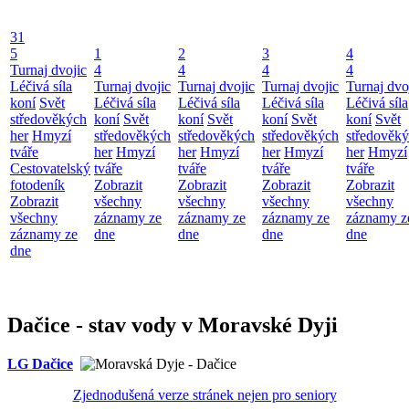
31
5
1
2
3
4
Turnaj dvojic
4
4
4
4
Léčivá síla
Turnaj dvojic
Turnaj dvojic
Turnaj dvojic
Turnaj dvo
koní
Svět
Léčivá síla
Léčivá síla
Léčivá síla
Léčivá síla
středověkých
koní
Svět
koní
Svět
koní
Svět
koní
Svět
her
Hmyzí
středověkých
středověkých
středověkých
středověk
tváře
her
Hmyzí
her
Hmyzí
her
Hmyzí
her
Hmyzí
Cestovatelský
tváře
tváře
tváře
tváře
fotodeník
Zobrazit
Zobrazit
Zobrazit
Zobrazit
Zobrazit
všechny
všechny
všechny
všechny
všechny
záznamy ze
záznamy ze
záznamy ze
záznamy z
záznamy ze
dne
dne
dne
dne
dne
Dačice - stav vody v Moravské Dyji
LG Dačice
Zjednodušená verze stránek nejen pro seniory