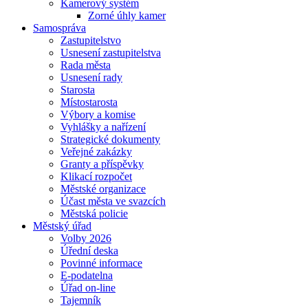
Kamerový systém
Zorné úhly kamer
Samospráva
Zastupitelstvo
Usnesení zastupitelstva
Rada města
Usnesení rady
Starosta
Místostarosta
Výbory a komise
Vyhlášky a nařízení
Strategické dokumenty
Veřejné zakázky
Granty a příspěvky
Klikací rozpočet
Městské organizace
Účast města ve svazcích
Městská policie
Městský úřad
Volby 2026
Úřední deska
Povinné informace
E-podatelna
Úřad on-line
Tajemník