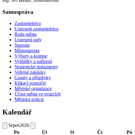
Ing. Jiří Baštář, místostarosta
Samospráva
Zastupitelstvo
Usnesení zastupitelstva
Rada města
Usnesení rady
Starosta
Místostarosta
Výbory a komise
Vyhlášky a nařízení
Strategické dokumenty
Veřejné zakázky
Granty a příspěvky
Klikací rozpočet
Městské organizace
Účast města ve svazcích
Městská policie
Kalendář
Srpen
2026
Po
Út
St
Čt
Pá