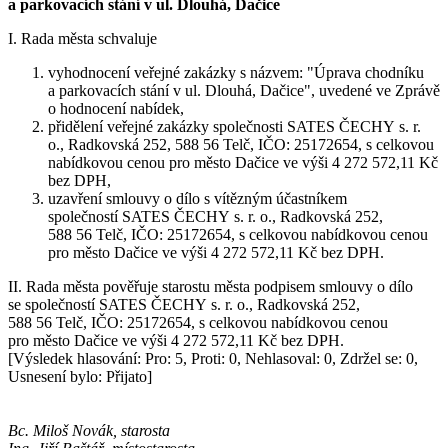
a parkovacích stání v ul. Dlouhá, Dačice
I. Rada města schvaluje
vyhodnocení veřejné zakázky s názvem: "Úprava chodníku
a parkovacích stání v ul. Dlouhá, Dačice", uvedené ve Zprávě
o hodnocení nabídek,
přidělení veřejné zakázky společnosti SATES ČECHY s. r.
o., Radkovská 252, 588 56 Telč, IČO: 25172654, s celkovou
nabídkovou cenou pro město Dačice ve výši 4 272 572,11 Kč
bez DPH,
uzavření smlouvy o dílo s vítězným účastníkem
společností SATES ČECHY s. r. o., Radkovská 252,
588 56 Telč, IČO: 25172654, s celkovou nabídkovou cenou
pro město Dačice ve výši 4 272 572,11 Kč bez DPH.
II. Rada města pověřuje starostu města podpisem smlouvy o dílo
se společností SATES ČECHY s. r. o., Radkovská 252,
588 56 Telč, IČO: 25172654, s celkovou nabídkovou cenou
pro město Dačice ve výši 4 272 572,11 Kč bez DPH.
[Výsledek hlasování: Pro: 5, Proti: 0, Nehlasoval: 0, Zdržel se: 0,
Usnesení bylo: Přijato]
Bc. Miloš Novák, starosta