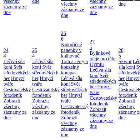
všechny
dne
všechny
všechny
dne
záznamy ze
záznamy ze
záznamy ze
dne
dne
dne
26
6
27
Kukuřičné
5
24
25
panenky v
28
Bylinkové
4
4
knihovně
5
oleje pro tělo
Léčivá síla
Léčivá síla
Tom a Jerry a
Škwor
Léč
i lymfu
koní
Svět
koní
Svět
kouzelný
síla koní
S
Léčivá síla
středověkých
středověkých
kompas
středověk
koní
Svět
her
Hmyzí
her
Hmyzí
Léčivá síla
her
Hmyzí
středověkých
tváře
tváře
koní
Svět
tváře
her
Hmyzí
Cestovatelský
Cestovatelský
středověkých
Cestovatel
tváře
fotodeník
fotodeník
her
Hmyzí
fotodeník
Cestovatelský
Zobrazit
Zobrazit
tváře
Zobrazit
fotodeník
všechny
všechny
Cestovatelský
všechny
Zobrazit
záznamy ze
záznamy ze
fotodeník
záznamy z
všechny
dne
dne
Zobrazit
dne
záznamy ze
všechny
dne
záznamy ze
dne