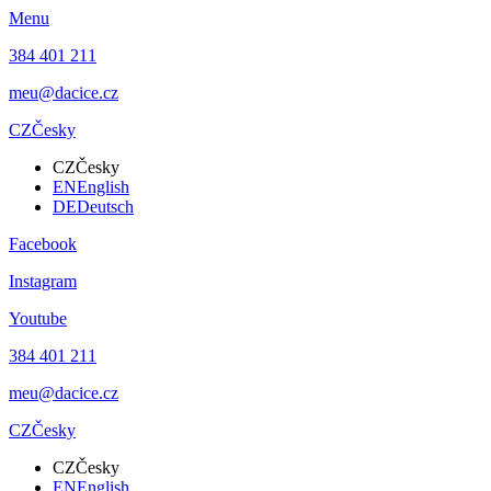
Menu
384 401 211
meu@dacice.cz
CZ
Česky
CZ
Česky
EN
English
DE
Deutsch
Facebook
Instagram
Youtube
384 401 211
meu@dacice.cz
CZ
Česky
CZ
Česky
EN
English