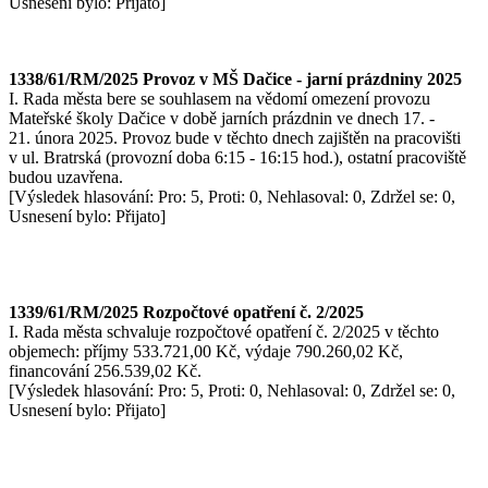
Usnesení bylo: Přijato]
1338/61/RM/2025 Provoz v MŠ Dačice - jarní prázdniny 2025
I. Rada města bere se souhlasem na vědomí omezení provozu
Mateřské školy Dačice v době jarních prázdnin ve dnech 17. -
21. února 2025. Provoz bude v těchto dnech zajištěn na pracovišti
v ul. Bratrská (provozní doba 6:15 - 16:15 hod.), ostatní pracoviště
budou uzavřena.
[Výsledek hlasování: Pro: 5, Proti: 0, Nehlasoval: 0, Zdržel se: 0,
Usnesení bylo: Přijato]
1339/61/RM/2025 Rozpočtové opatření č. 2/2025
I. Rada města schvaluje rozpočtové opatření č. 2/2025 v těchto
objemech: příjmy 533.721,00 Kč, výdaje 790.260,02 Kč,
financování 256.539,02 Kč.
[Výsledek hlasování: Pro: 5, Proti: 0, Nehlasoval: 0, Zdržel se: 0,
Usnesení bylo: Přijato]