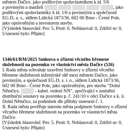
městem Dačice, jako podílovým spoluvlastníkem k id. 5/6
a povinným a manželi ░░░░ ░░░░ ░░░░ ░░░░ ░░░░, jako
podílovými spoluvlastníky k id. 1/6 a povinnými a společností
EG.D, a. s., sídlem Lidická 1873/36, 602 00 Brno - Černé Pole,
jako oprávněným a investorem stavby.
[Výsledek hlasování: Pro: 5, Proti: 0, Nehlasoval: 0, Zdržel se: 0,
Usnesení bylo: Přijato]
1346/61/RM/2025 Smlouva o zřízení věcného břemene
služebnosti na pozemku ve vlastnictví města Dačice (526)
I. Rada města schvaluje uzavření Smlouvy o zřízení věcného
břemene služebnosti inženýrské sítě mezi městem Dačice, jako
povinným, a společností EG.D, s. r. o., sídlem Lidická 1873/36,
602 00 Brno - Černé Pole, jako oprávněným, pro stavbu "Dolní
Němčice, ░░░░ - kabel. vedení NN", spočívající v umístění
distribuční soustavy na pozemku p. č. 241/10 v obci Dačice a k. ú.
Dolní Němčice, za podmínek dle přílohy usnesení č. 1.
II. Rada města pověřuje starostu města podpisem Smlouvy o zřízení
věcného břemene služebnosti na pozemku ve vlastnictví města
Dačice.
[Výsledek hlasování: Pro: 5, Proti: 0, Nehlasoval: 0, Zdržel se: 0,
Usnesení bylo: Přijato]