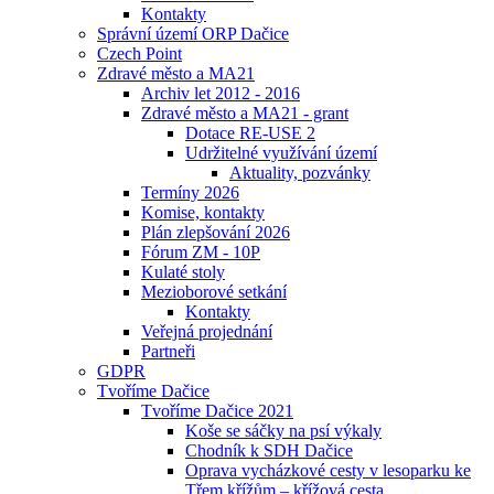
Kontakty
Správní území ORP Dačice
Czech Point
Zdravé město a MA21
Archiv let 2012 - 2016
Zdravé město a MA21 - grant
Dotace RE-USE 2
Udržitelné využívání území
Aktuality, pozvánky
Termíny 2026
Komise, kontakty
Plán zlepšování 2026
Fórum ZM - 10P
Kulaté stoly
Mezioborové setkání
Kontakty
Veřejná projednání
Partneři
GDPR
Tvoříme Dačice
Tvoříme Dačice 2021
Koše se sáčky na psí výkaly
Chodník k SDH Dačice
Oprava vycházkové cesty v lesoparku ke
Třem křížům – křížová cesta