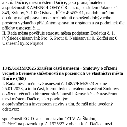
a k. ú. Dačice, mezi městem Dačice, jako pronajímatelem
a společností KAMENOLOMY ČR s. r. o., se sídlem Polanecká
849, Svinov, 721 00 Ostrava, IČO: 49452011, na dobu určitou
do doby nabytí právní moci rozhodnutí o zrušení dobývacího
prostoru vydaného příslušným správním orgánem a za podmínek dle
přílohy usnesení č. 1.
II. Rada města pověřuje starostu města podpisem Dodatku č. 1.
[Výsledek hlasování: Pro: 5, Proti: 0, Nehlasoval: 0, Zdržel se: 0,
Usnesení bylo: Přijato]
1345/61/RM/2025 Zrušení části usnesení - Smlouvy o zřízení
věcného břemene služebnosti na pozemcích ve vlastnictví města
Dačice (468)
I. Rada města mění své usnesení č. 148/7/RM/2023 ze dne
25.01.2023, a to tu část, kterou bylo schváleno uzavření Smlouvy
o zřízení věcného břemene služebnosti inženýrské sítě uzavřenou
mezi městem Dačice, jako povinným
a oprávněným a investorem stavby s tím, že ruší níže uvedený
odstavec:
společností EG.D. a. s. pro stavbu "ZTV Za Školou,
Dačice" na pozemku p. č. 1925/22 v obci a k. ú. Dačice mezi