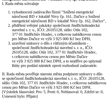
I. Rada města schvaluje
vyhodnocení zadávacího řízení "Snížení energetické
náročnosti BD v lokalitě Nivy čp. 161, Dačice a Snížení
energetické náročnosti BD v lokalitě Nivy čp. 162, Dačice",
přidělení veřejné zakázky společnosti Jindřichohradecká
stavební s. r. o., IČO: 26105128, sídlo: Otín 102,
377 01 Jindřichův Hradec, s celkovou nabídkovou cenou
pro Město Dačice ve výši 3 925 000 Kč bez DPH,
uzavření smlouvy o dílo s vítězným účastníkem -
společností Jindřichohradecká stavební s. r. o., IČO:
26105128, sídlo: Otín 102, 377 01 Jindřichův Hradec,
s celkovou nabídkovou cenou pro Město Dačice
ve výši 3 925 000 Kč bez DPH, a to nejdříve po uplynutí
lhůty pro podání námitek oproti rozhodnutí zadavatele.
II. Rada města pověřuje starostu města podpisem smlouvy o dílo
se společností Jindřichohradecká stavební s. r. o., IČO: 26105128,
sídlo: Otín 102, 377 01 Jindřichův Hradec, s celkovou nabídkovou
cenou pro Město Dačice ve výši 3 925 000 Kč bez DPH.
[Výsledek hlasování: Pro: 5, Proti: 0, Nehlasoval: 0, Zdržel se: 0,
Usnesení bylo: Přijato]