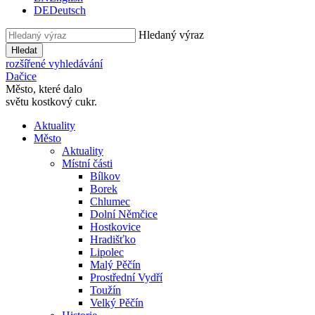
DE
Deutsch
Hledaný výraz
Hledat
rozšířené vyhledávání
Dačice
Město, které dalo
světu kostkový cukr.
Aktuality
Město
Aktuality
Místní části
Bílkov
Borek
Chlumec
Dolní Němčice
Hostkovice
Hradišťko
Lipolec
Malý Pěčín
Prostřední Vydří
Toužín
Velký Pěčín