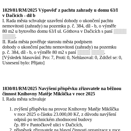
1829/81/RM/2025 Výpověď z pachtu zahrady u domu 63/I
v Dačicích - díl b
I. Rada města schvaluje uzavření dohody o ukončení pachtu
nemovitosti (zahrady) na pozemku p. č. 384, díl - b, o výměře
80 m2 u bytového domu 63/I ul. Göthova v Dačicích s paní ░░░░
░░░░.
II. Rada města pověřuje starostu města podpisem
dohody o ukončení pachtu nemovitosti (zahrady) na pozemku
p. č. 384, díl - b, o výměře 80 m2 s paní ░░░░ ░░░░.
[Výsledek hlasování: Pro: 7, Proti: 0, Nehlasoval: 0, Zdržel se: 0,
Usnesení bylo: Přijato]
1830/81/RM/2025 Navýšení příspěvku zřizovatele na běžnou
činnost Knihovny Matěje Mikšíčka v roce 2025
I. Rada města schvaluje
zvýšení příspěvku na provoz Knihovny Matěje Mikšíčka
v roce 2025 o částku 23.000,00 Kč, z důvodu navýšení
odpisů po technickém zhodnocení budovy
čp. 89 v Pantočkově ulici v Dačicích,
příspěvek zřizovatele na hlavní činnosti organizace v roce