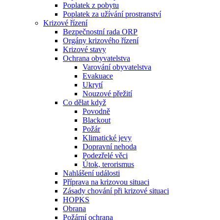
Poplatek z pobytu
Poplatek za užívání prostranství
Krizové řízení
Bezpečnostní rada ORP
Orgány krizového řízení
Krizové stavy
Ochrana obyvatelstva
Varování obyvatelstva
Evakuace
Ukrytí
Nouzové přežití
Co dělat když
Povodně
Blackout
Požár
Klimatické jevy
Dopravní nehoda
Podezřelé věci
Útok, terorismus
Nahlášení události
Příprava na krizovou situaci
Zásady chování při krizové situaci
HOPKS
Obrana
Požární ochrana