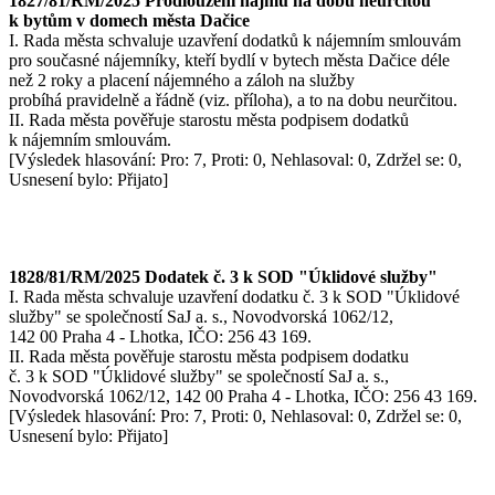
1827/81/RM/2025 Prodloužení nájmu na dobu neurčitou
k bytům v domech města Dačice
I. Rada města schvaluje uzavření dodatků k nájemním smlouvám
pro současné nájemníky, kteří bydlí v bytech města Dačice déle
než 2 roky a placení nájemného a záloh na služby
probíhá pravidelně a řádně (viz. příloha), a to na dobu neurčitou.
II. Rada města pověřuje starostu města podpisem dodatků
k nájemním smlouvám.
[Výsledek hlasování: Pro: 7, Proti: 0, Nehlasoval: 0, Zdržel se: 0,
Usnesení bylo: Přijato]
1828/81/RM/2025 Dodatek č. 3 k SOD "Úklidové služby"
I. Rada města schvaluje uzavření dodatku č. 3 k SOD "Úklidové
služby" se společností SaJ a. s., Novodvorská 1062/12,
142 00 Praha 4 - Lhotka, IČO: 256 43 169.
II. Rada města pověřuje starostu města podpisem dodatku
č. 3 k SOD "Úklidové služby" se společností SaJ a. s.,
Novodvorská 1062/12, 142 00 Praha 4 - Lhotka, IČO: 256 43 169.
[Výsledek hlasování: Pro: 7, Proti: 0, Nehlasoval: 0, Zdržel se: 0,
Usnesení bylo: Přijato]