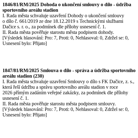
1846/81/RM/2025 Dohoda o ukončení smlouvy o dílo - údržba
sportovního areálu stadion
I. Rada města schvaluje uzavření Dohody o ukončení smlouvy
o dílo č. 661/2019 ze dne 18.12.2019 s Technickými službami
Dačice s. r. o., za podmínek dle přílohy usnesení č. 1.
II. Rada města pověřuje starostu města podpisem dohody.
[Výsledek hlasování: Pro: 7, Proti: 0, Nehlasoval: 0, Zdržel se: 0,
Usnesení bylo: Přijato]
1847/81/RM/2025 Smlouva o dílo - správa a údržba sportovního
areálu stadion (230)
I. Rada města schvaluje uzavření Smlouvy o dílo s FK Dačice, z. s.,
která řeší údržbu a správu sportovního areálu stadion v roce
2026 přímým zadáním veřejné zakázky, za podmínek dle přílohy
usnesení č. 1.
II. Rada města pověřuje starostu města podpisem smlouvy.
[Výsledek hlasování: Pro: 7, Proti: 0, Nehlasoval: 0, Zdržel se: 0,
Usnesení bylo: Přijato]