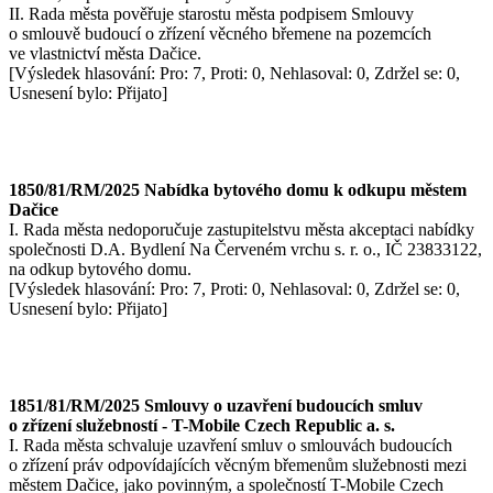
II. Rada města pověřuje starostu města podpisem Smlouvy
o smlouvě budoucí o zřízení věcného břemene na pozemcích
ve vlastnictví města Dačice.
[Výsledek hlasování: Pro: 7, Proti: 0, Nehlasoval: 0, Zdržel se: 0,
Usnesení bylo: Přijato]
1850/81/RM/2025 Nabídka bytového domu k odkupu městem
Dačice
I. Rada města nedoporučuje zastupitelstvu města akceptaci nabídky
společnosti D.A. Bydlení Na Červeném vrchu s. r. o., IČ 23833122,
na odkup bytového domu.
[Výsledek hlasování: Pro: 7, Proti: 0, Nehlasoval: 0, Zdržel se: 0,
Usnesení bylo: Přijato]
1851/81/RM/2025 Smlouvy o uzavření budoucích smluv
o zřízení služebností - T-Mobile Czech Republic a. s.
I. Rada města schvaluje uzavření smluv o smlouvách budoucích
o zřízení práv odpovídajících věcným břemenům služebnosti mezi
městem Dačice, jako povinným, a společností T-Mobile Czech