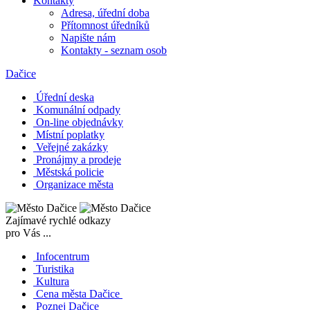
Kontakty
Adresa, úřední doba
Přítomnost úředníků
Napište nám
Kontakty - seznam osob
Dačice
Úřední deska
Komunální odpady
On-line objednávky
Místní poplatky
Veřejné zakázky
Pronájmy a prodeje
Městská policie
Organizace města
Zajímavé rychlé odkazy
pro Vás ...
Infocentrum
Turistika
Kultura
Cena města Dačice
Poznej Dačice