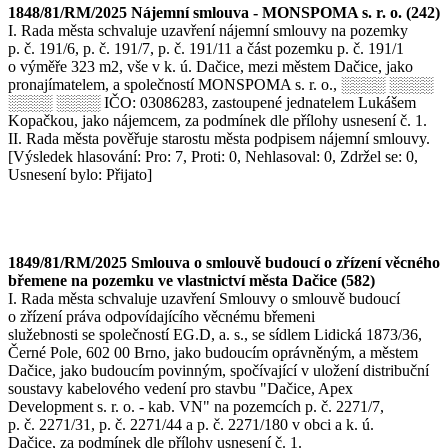
1848/81/RM/2025 Nájemní smlouva - MONSPOMA s. r. o. (242)
I. Rada města schvaluje uzavření nájemní smlouvy na pozemky
p. č. 191/6, p. č. 191/7, p. č. 191/11 a část pozemku p. č. 191/1
o výměře 323 m2, vše v k. ú. Dačice, mezi městem Dačice, jako
pronajímatelem, a společností MONSPOMA s. r. o., ░░░░ ░░░░
░░░░ ░░░░ IČO: 03086283, zastoupené jednatelem Lukášem
Kopačkou, jako nájemcem, za podmínek dle přílohy usnesení č. 1.
II. Rada města pověřuje starostu města podpisem nájemní smlouvy.
[Výsledek hlasování: Pro: 7, Proti: 0, Nehlasoval: 0, Zdržel se: 0,
Usnesení bylo: Přijato]
1849/81/RM/2025 Smlouva o smlouvě budoucí o zřízení věcného
břemene na pozemku ve vlastnictví města Dačice (582)
I. Rada města schvaluje uzavření Smlouvy o smlouvě budoucí
o zřízení práva odpovídajícího věcnému břemeni
služebnosti se společností EG.D, a. s., se sídlem Lidická 1873/36,
Černé Pole, 602 00 Brno, jako budoucím oprávněným, a městem
Dačice, jako budoucím povinným, spočívající v uložení distribuční
soustavy kabelového vedení pro stavbu "Dačice, Apex
Development s. r. o. - kab. VN" na pozemcích p. č. 2271/7,
p. č. 2271/31, p. č. 2271/44 a p. č. 2271/180 v obci a k. ú.
Dačice, za podmínek dle přílohy usnesení č. 1.