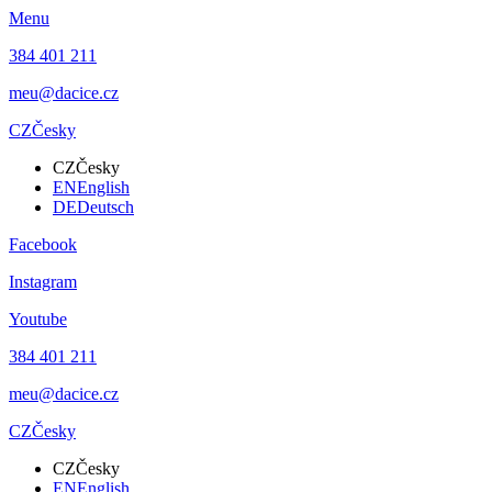
Menu
384 401 211
meu@dacice.cz
CZ
Česky
CZ
Česky
EN
English
DE
Deutsch
Facebook
Instagram
Youtube
384 401 211
meu@dacice.cz
CZ
Česky
CZ
Česky
EN
English