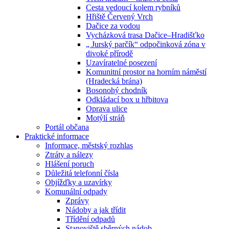
Cesta vedoucí kolem rybníků
Hřiště Červený Vrch
Dačice za vodou
Vycházková trasa Dačice–Hradišťko
„ Jurský parčík“ odpočinková zóna v
divoké přírodě
Uzavíratelné posezení
Komunitní prostor na horním náměstí
(Hradecká brána)
Bosonohý chodník
Odkládací box u hřbitova
Oprava ulice
Motýlí stráň
Portál občana
Praktické informace
Informace, městský rozhlas
Ztráty a nálezy
Hlášení poruch
Důležitá telefonní čísla
Objížďky a uzavírky
Komunální odpady
Zprávy
Nádoby a jak třídit
Třídění odpadů
Stanoviště sběrných nádob