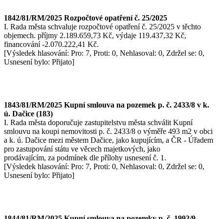
1842/81/RM/2025 Rozpočtové opatření č. 25/2025
I. Rada města schvaluje rozpočtové opatření č. 25/2025 v těchto
objemech. příjmy 2.189.659,73 Kč, výdaje 119.437,32 Kč,
financování -2.070.222,41 Kč.
[Výsledek hlasování: Pro: 7, Proti: 0, Nehlasoval: 0, Zdržel se: 0,
Usnesení bylo: Přijato]
1843/81/RM/2025 Kupní smlouva na pozemek p. č. 2433/8 v k.
ú. Dačice (183)
I. Rada města doporučuje zastupitelstvu města schválit Kupní
smlouvu na koupi nemovitosti p. č. 2433/8 o výměře 493 m2 v obci
a k. ú. Dačice mezi městem Dačice, jako kupujícím, a ČR - Úřadem
pro zastupování státu ve věcech majetkových, jako
prodávajícím, za podmínek dle přílohy usnesení č. 1.
[Výsledek hlasování: Pro: 7, Proti: 0, Nehlasoval: 0, Zdržel se: 0,
Usnesení bylo: Přijato]
1844/81/RM/2025 Kupní smlouva na pozemky p. č. 1993/9