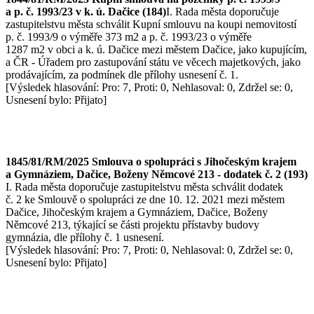
a p. č. 1993/23 v k. ú. Dačice (184)
I. Rada města doporučuje
zastupitelstvu města schválit Kupní smlouvu na koupi nemovitostí
p. č. 1993/9 o výměře 373 m2 a p. č. 1993/23 o výměře
1287 m2 v obci a k. ú. Dačice mezi městem Dačice, jako kupujícím,
a ČR - Úřadem pro zastupování státu ve věcech majetkových, jako
prodávajícím, za podmínek dle přílohy usnesení č. 1.
[Výsledek hlasování: Pro: 7, Proti: 0, Nehlasoval: 0, Zdržel se: 0,
Usnesení bylo: Přijato]
1845/81/RM/2025 Smlouva o spolupráci s Jihočeským krajem
a Gymnáziem, Dačice, Boženy Němcové 213 - dodatek č. 2 (193)
I. Rada města doporučuje zastupitelstvu města schválit dodatek
č. 2 ke Smlouvě o spolupráci ze dne 10. 12. 2021 mezi městem
Dačice, Jihočeským krajem a Gymnáziem, Dačice, Boženy
Němcové 213, týkající se části projektu přístavby budovy
gymnázia, dle přílohy č. 1 usnesení.
[Výsledek hlasování: Pro: 7, Proti: 0, Nehlasoval: 0, Zdržel se: 0,
Usnesení bylo: Přijato]