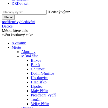
DE
Deutsch
Hledaný výraz
Hledat
rozšířené vyhledávání
Dačice
Město, které dalo
světu kostkový cukr.
Aktuality
Město
Aktuality
Místní části
Bílkov
Borek
Chlumec
Dolní Němčice
Hostkovice
Hradišťko
Lipolec
Malý Pěčín
Prostřední Vydří
Toužín
Velký Pěčín