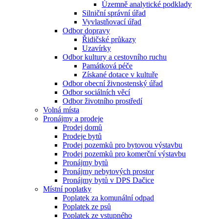
Územně analytické podklady
Silniční správní úřad
Vyvlastňovací úřad
Odbor dopravy
Řidičské průkazy
Uzavírky
Odbor kultury a cestovního ruchu
Památková péče
Získané dotace v kultuře
Odbor obecní živnostenský úřad
Odbor sociálních věcí
Odbor životního prostředí
Volná místa
Pronájmy a prodeje
Prodej domů
Prodeje bytů
Prodej pozemků pro bytovou výstavbu
Prodej pozemků pro komerční výstavbu
Pronájmy bytů
Pronájmy nebytových prostor
Pronájmy bytů v DPS Dačice
Místní poplatky
Poplatek za komunální odpad
Poplatek ze psů
Poplatek ze vstupného