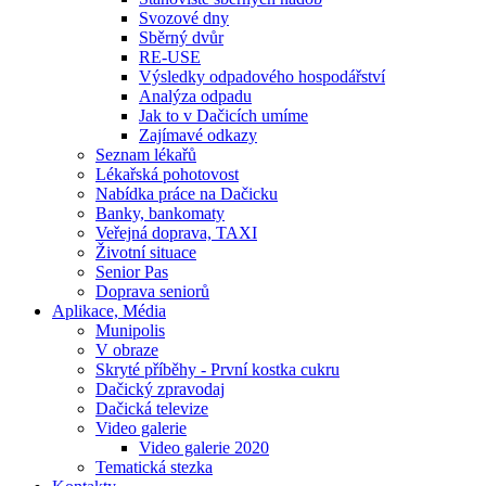
Svozové dny
Sběrný dvůr
RE-USE
Výsledky odpadového hospodářství
Analýza odpadu
Jak to v Dačicích umíme
Zajímavé odkazy
Seznam lékařů
Lékařská pohotovost
Nabídka práce na Dačicku
Banky, bankomaty
Veřejná doprava, TAXI
Životní situace
Senior Pas
Doprava seniorů
Aplikace, Média
Munipolis
V obraze
Skryté příběhy - První kostka cukru
Dačický zpravodaj
Dačická televize
Video galerie
Video galerie 2020
Tematická stezka