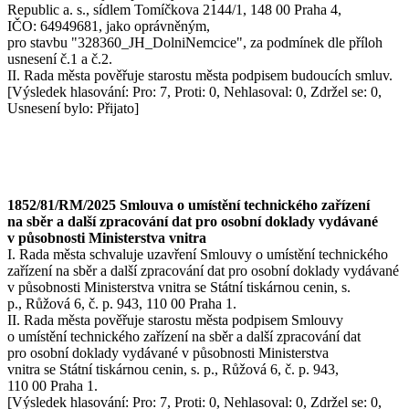
Republic a. s., sídlem Tomíčkova 2144/1, 148 00 Praha 4,
IČO: 64949681, jako oprávněným,
pro stavbu "328360_JH_DolniNemcice", za podmínek dle příloh
usnesení č.1 a č.2.
II. Rada města pověřuje starostu města podpisem budoucích smluv.
[Výsledek hlasování: Pro: 7, Proti: 0, Nehlasoval: 0, Zdržel se: 0,
Usnesení bylo: Přijato]
1852/81/RM/2025 Smlouva o umístění technického zařízení
na sběr a další zpracování dat pro osobní doklady vydávané
v působnosti Ministerstva vnitra
I. Rada města schvaluje uzavření Smlouvy o umístění technického
zařízení na sběr a další zpracování dat pro osobní doklady vydávané
v působnosti Ministerstva vnitra se Státní tiskárnou cenin, s.
p., Růžová 6, č. p. 943, 110 00 Praha 1.
II. Rada města pověřuje starostu města podpisem Smlouvy
o umístění technického zařízení na sběr a další zpracování dat
pro osobní doklady vydávané v působnosti Ministerstva
vnitra se Státní tiskárnou cenin, s. p., Růžová 6, č. p. 943,
110 00 Praha 1.
[Výsledek hlasování: Pro: 7, Proti: 0, Nehlasoval: 0, Zdržel se: 0,