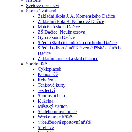
Historie
Světové prvenství
Školská zařízení
Základní škola J. A. Komenského Dačice
Základní škola B. Němcové Dačice
Mateřská škola Dačice
ZŠ Dačice, Neulingerova
Gymnázium Dačice
Střední škola technická a obchodní Dačice
Střední odborné učiliště zemědělské a služeb
Dačice
Základní umělecká škola Dačice
Sportoviště
Cykloplácek
Koupaliště
Rybaření
Tenisové kurty
Jezdectví
Sportovní hala
Kuželna
Městský stadion
Skateboardové hřiště
Workoutové hřiště
Víceúčelová sportovní hřiště
Střelnice