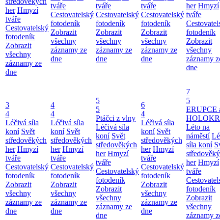
středověkých
tváře
tváře
tváře
her
Hmyzí
her
Hmyzí
Cestovatelský
Cestovatelský
Cestovatelský
tváře
tváře
fotodeník
fotodeník
fotodeník
Cestovatel
Cestovatelský
Zobrazit
Zobrazit
Zobrazit
fotodeník
fotodeník
všechny
všechny
všechny
Zobrazit
Zobrazit
záznamy ze
záznamy ze
záznamy ze
všechny
všechny
dne
dne
dne
záznamy z
záznamy ze
dne
dne
7
5
5
3
4
6
5
ERUPCE 
4
4
4
Ptáčci z vlny
HOLOKRC
Léčivá síla
Léčivá síla
Léčivá síla
Léčivá síla
Léto na
koní
Svět
koní
Svět
koní
Svět
koní
Svět
náměstí
Lé
středověkých
středověkých
středověkých
středověkých
síla koní
S
her
Hmyzí
her
Hmyzí
her
Hmyzí
her
Hmyzí
středověk
tváře
tváře
tváře
tváře
her
Hmyzí
Cestovatelský
Cestovatelský
Cestovatelský
Cestovatelský
tváře
fotodeník
fotodeník
fotodeník
fotodeník
Cestovatel
Zobrazit
Zobrazit
Zobrazit
Zobrazit
fotodeník
všechny
všechny
všechny
všechny
Zobrazit
záznamy ze
záznamy ze
záznamy ze
záznamy ze
všechny
dne
dne
dne
dne
záznamy z