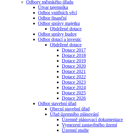
Odbory městského úřadu
Útvar tajemníka
Odbor vnitřních věcí
Odbor finanční
Odbor správy majetku
Obdržené dotace
Odbor správy budov
Odbor dotací a investic
Obdržené dotace
Dotace 2017
Dotace 2018
Dotace 2019
Dotace 2020
Dotace 2021
Dotace 2022
Dotace 2023
Dotace 2024
Dotace 2025
Dotace 2026
Odbor stavební úřad
Obecní stavební úřad
Úřad územního plánování
Územně plánovací dokumentace
Vymezení zastavěného území
Územní studie