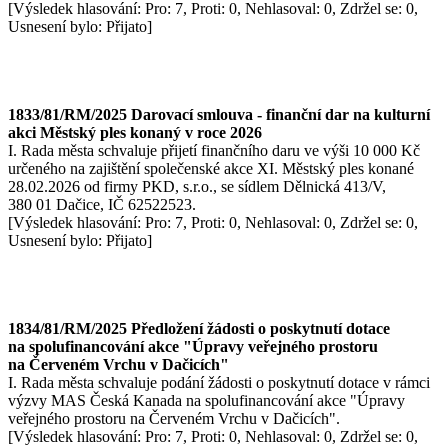
[Výsledek hlasování: Pro: 7, Proti: 0, Nehlasoval: 0, Zdržel se: 0,
Usnesení bylo: Přijato]
1833/81/RM/2025 Darovací smlouva - finanční dar na kulturní
akci Městský ples konaný v roce 2026
I. Rada města schvaluje přijetí finančního daru ve výši 10 000 Kč
určeného na zajištění společenské akce XI. Městský ples konané
28.02.2026 od firmy PKD, s.r.o., se sídlem Dělnická 413/V,
380 01 Dačice, IČ 62522523.
[Výsledek hlasování: Pro: 7, Proti: 0, Nehlasoval: 0, Zdržel se: 0,
Usnesení bylo: Přijato]
1834/81/RM/2025 Předložení žádosti o poskytnutí dotace
na spolufinancování akce "Úpravy veřejného prostoru
na Červeném Vrchu v Dačicích"
I. Rada města schvaluje podání žádosti o poskytnutí dotace v rámci
výzvy MAS Česká Kanada na spolufinancování akce "Úpravy
veřejného prostoru na Červeném Vrchu v Dačicích".
[Výsledek hlasování: Pro: 7, Proti: 0, Nehlasoval: 0, Zdržel se: 0,