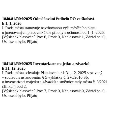
1840/81/RM/2025 Odměňování ředitelů PO ve školství
k 1. 1. 2026
I. Rada města stanovuje navrhovanou výši měsíčního platu
u jmenovaných pracovníků dle přílohy s účinností od 1. 1. 2026.
[Výsledek hlasování: Pro: 6, Proti: 0, Nehlasoval: 1, Zdržel se: 0,
Usnesení bylo: Přijato]
1841/81/RM/2025 Inventarizace majetku a závazků
k 31. 12. 2025
I. Rada města schvaluje Plán inventur k 31. 12. 2025 sestavený
v souladu s ustanovením § 5 vyhlášky č. 270/2010 Sb.
o inventarizaci majetku a závazků a směrnice rady města č. 3/2021
článku 4 bod 2.
[Výsledek hlasování: Pro: 7, Proti: 0, Nehlasoval: 0, Zdržel se: 0,
Usnesení bylo: Přijato]