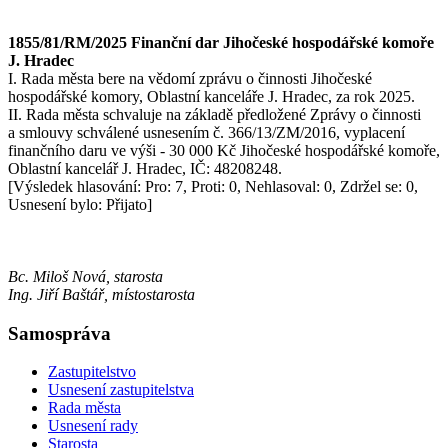
1855/81/RM/2025 Finanční dar Jihočeské hospodářské komoře
J. Hradec
I. Rada města bere na vědomí zprávu o činnosti Jihočeské
hospodářské komory, Oblastní kanceláře J. Hradec, za rok 2025.
II. Rada města schvaluje na základě předložené Zprávy o činnosti
a smlouvy schválené usnesením č. 366/13/ZM/2016, vyplacení
finančního daru ve výši - 30 000 Kč Jihočeské hospodářské komoře,
Oblastní kancelář J. Hradec, IČ: 48208248.
[Výsledek hlasování: Pro: 7, Proti: 0, Nehlasoval: 0, Zdržel se: 0,
Usnesení bylo: Přijato]
Bc. Miloš Nová, starosta
Ing. Jiří Baštář, místostarosta
Samospráva
Zastupitelstvo
Usnesení zastupitelstva
Rada města
Usnesení rady
Starosta