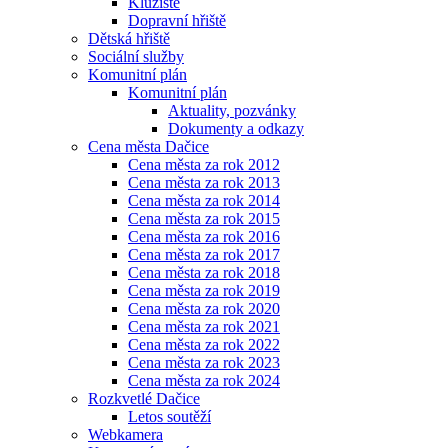
Kluziště
Dopravní hřiště
Dětská hřiště
Sociální služby
Komunitní plán
Komunitní plán
Aktuality, pozvánky
Dokumenty a odkazy
Cena města Dačice
Cena města za rok 2012
Cena města za rok 2013
Cena města za rok 2014
Cena města za rok 2015
Cena města za rok 2016
Cena města za rok 2017
Cena města za rok 2018
Cena města za rok 2019
Cena města za rok 2020
Cena města za rok 2021
Cena města za rok 2022
Cena města za rok 2023
Cena města za rok 2024
Rozkvetlé Dačice
Letos soutěží
Webkamera