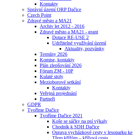
Kontakty
Správní území ORP Dačice
Czech Point
Zdravé město a MA21
Archiv let 2012 - 2016
Zdravé město a MA21 - grant
Dotace RE-USE 2
Udržitelné využívání území
Aktuality, pozvánky
Termíny 2026
Komise, kontakty
Plán zlepšování 2026
Fórum ZM - 10P
Kulaté stoly
Mezioborové setkání
Kontakty
Veřejná projednání
Partneři
GDPR
Tvoříme Dačice
Tvoříme Dačice 2021
Koše se sáčky na psí výkaly
Chodník k SDH Dačice
Oprava vycházkové cesty v lesoparku ke
Třem křížům – křížová cesta