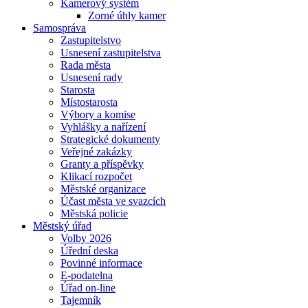
Kamerový systém
Zorné úhly kamer
Samospráva
Zastupitelstvo
Usnesení zastupitelstva
Rada města
Usnesení rady
Starosta
Místostarosta
Výbory a komise
Vyhlášky a nařízení
Strategické dokumenty
Veřejné zakázky
Granty a příspěvky
Klikací rozpočet
Městské organizace
Účast města ve svazcích
Městská policie
Městský úřad
Volby 2026
Úřední deska
Povinné informace
E-podatelna
Úřad on-line
Tajemník