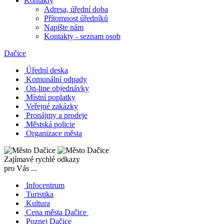
Kontakty
Adresa, úřední doba
Přítomnost úředníků
Napište nám
Kontakty - seznam osob
Dačice
Úřední deska
Komunální odpady
On-line objednávky
Místní poplatky
Veřejné zakázky
Pronájmy a prodeje
Městská policie
Organizace města
Zajímavé rychlé odkazy
pro Vás ...
Infocentrum
Turistika
Kultura
Cena města Dačice
Poznej Dačice