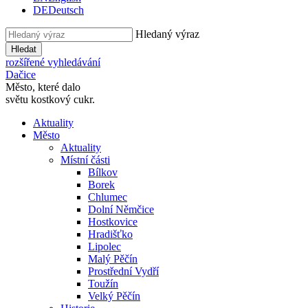
DE
Deutsch
Hledaný výraz
Hledat
rozšířené vyhledávání
Dačice
Město, které dalo
světu kostkový cukr.
Aktuality
Město
Aktuality
Místní části
Bílkov
Borek
Chlumec
Dolní Němčice
Hostkovice
Hradišťko
Lipolec
Malý Pěčín
Prostřední Vydří
Toužín
Velký Pěčín