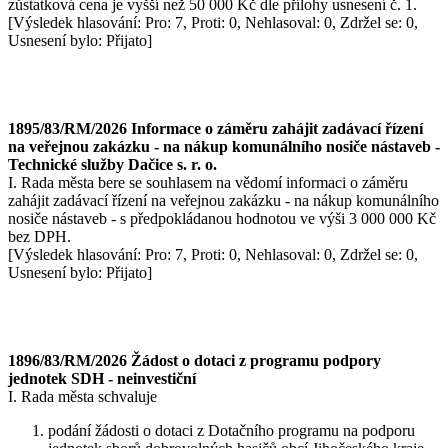
zůstatková cena je vyšší než 50 000 Kč dle přílohy usnesení č. 1.
[Výsledek hlasování: Pro: 7, Proti: 0, Nehlasoval: 0, Zdržel se: 0,
Usnesení bylo: Přijato]
1895/83/RM/2026 Informace o záměru zahájit zadávací řízení
na veřejnou zakázku - na nákup komunálního nosiče nástaveb -
Technické služby Dačice s. r. o.
I. Rada města bere se souhlasem na vědomí informaci o záměru
zahájit zadávací řízení na veřejnou zakázku - na nákup komunálního
nosiče nástaveb - s předpokládanou hodnotou ve výši 3 000 000 Kč
bez DPH.
[Výsledek hlasování: Pro: 7, Proti: 0, Nehlasoval: 0, Zdržel se: 0,
Usnesení bylo: Přijato]
1896/83/RM/2026 Žádost o dotaci z programu podpory
jednotek SDH - neinvestiční
I. Rada města schvaluje
podání žádosti o dotaci z Dotačního programu na podporu