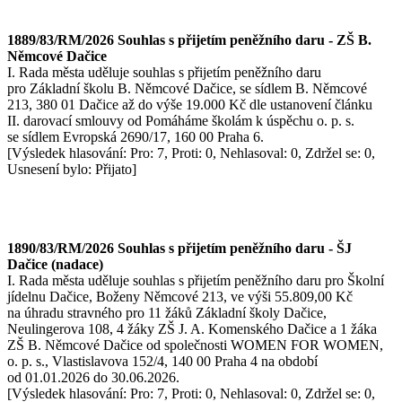
1889/83/RM/2026 Souhlas s přijetím peněžního daru - ZŠ B.
Němcové Dačice
I. Rada města uděluje souhlas s přijetím peněžního daru
pro Základní školu B. Němcové Dačice, se sídlem B. Němcové
213, 380 01 Dačice až do výše 19.000 Kč dle ustanovení článku
II. darovací smlouvy od Pomáháme školám k úspěchu o. p. s.
se sídlem Evropská 2690/17, 160 00 Praha 6.
[Výsledek hlasování: Pro: 7, Proti: 0, Nehlasoval: 0, Zdržel se: 0,
Usnesení bylo: Přijato]
1890/83/RM/2026 Souhlas s přijetím peněžního daru - ŠJ
Dačice (nadace)
I. Rada města uděluje souhlas s přijetím peněžního daru pro Školní
jídelnu Dačice, Boženy Němcové 213, ve výši 55.809,00 Kč
na úhradu stravného pro 11 žáků Základní školy Dačice,
Neulingerova 108, 4 žáky ZŠ J. A. Komenského Dačice a 1 žáka
ZŠ B. Němcové Dačice od společnosti WOMEN FOR WOMEN,
o. p. s., Vlastislavova 152/4, 140 00 Praha 4 na období
od 01.01.2026 do 30.06.2026.
[Výsledek hlasování: Pro: 7, Proti: 0, Nehlasoval: 0, Zdržel se: 0,