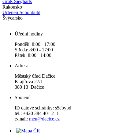
Groß-Siegharts
Rakousko
Urtenen-Schönbühl
Švýcarsko
Úřední hodiny
Pondělí: 8:00 - 17:00
Středa: 8:00 - 17:00
Pátek: 8:00 - 14:00
Adresa
Městský úřad Dačice
Krajířova 27/I
380 13 Dačice
Spojení
ID datové schránky: s5ebypd
tel.: +420 384 401 211
e-mail:
meu@dacice.cz