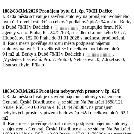
1882/83/RM/2026 Pronájem bytu č.1, čp. 78/III Dačice
I. Rada města schvaluje uzavření smlouvy na pronájem uvolněného
bytu č. 1 o velikosti 3+1 o celkové podlahové ploše 94 m2 ul. Berky
z Dubé 78/III v Dačicích s ░░░░ ░░░░ zastupující firmu NK
agency s. r. o. Praha, IČ: 24752673, se sídlem Lohnického 901/7,
Hlubočepy, 152 00 Praha do 31.01.2028 s možností prodloužení.
II. Rada města pověřuje starostu města podpisem nájemní
smlouvy na byt č. 1 o velikosti 3+1 o celkové podlahové ploše
94 m2 ul. Berky z Dubé 78/III v Dačicích s ░░░░ ░░░░.
[Výsledek hlasování: Pro: 7, Proti: 0, Nehlasoval: 0, Zdržel se: 0,
Usnesení bylo: Přijato]
1883/83/RM/2026 Pronájem nebytových prostor v čp. 62/I
I. Rada města schvaluje uzavření nájemní smlouvy s nájemcem -
Generali Česká Distribuce a. s. se sídlem Na Pankráci 1658/121
Nusle, PSČ 140 00 Praha 4, IČO: 44795084, na pronájem
nebytových prostor v přízemí budovy čp. 62/I o celkové ploše 62,1
m2.
II. Rada města pověřuje starostu města podpisem nájemní smlouvy
s nájemcem - Generali Česká Distribuce a. s. se sídlem Na Pankráci