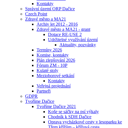
Kontakty
Správní území ORP Dačice
Czech Point
Zdravé město a MA21
Archiv let 2012 - 2016
Zdravé město a MA21 - grant
Dotace RE-USE 2
Udržitelné využívání území
Aktuality, pozvánky
Termíny 2026
Komise, kontakty
Plán zlepšování 2026
Fórum ZM - 10P
Kulaté stoly
Mezioborové setkání
Kontakty
Veřejná projednání
Partneři
GDPR
Tvoříme Dačice
Tvoříme Dačice 2021
Koše se sáčky na psí výkaly
Chodník k SDH Dačice
Oprava vycházkové cesty v lesoparku ke
Třem křížům – křížová cesta