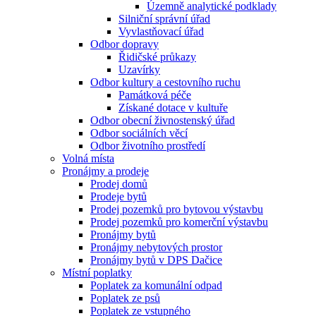
Územně analytické podklady
Silniční správní úřad
Vyvlastňovací úřad
Odbor dopravy
Řidičské průkazy
Uzavírky
Odbor kultury a cestovního ruchu
Památková péče
Získané dotace v kultuře
Odbor obecní živnostenský úřad
Odbor sociálních věcí
Odbor životního prostředí
Volná místa
Pronájmy a prodeje
Prodej domů
Prodeje bytů
Prodej pozemků pro bytovou výstavbu
Prodej pozemků pro komerční výstavbu
Pronájmy bytů
Pronájmy nebytových prostor
Pronájmy bytů v DPS Dačice
Místní poplatky
Poplatek za komunální odpad
Poplatek ze psů
Poplatek ze vstupného