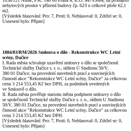
1658/121 Nusle, PSČ 140 00 Praha 4, IČO: 44795084, na pronájem
nebytových prostor v přízemí budovy čp. 62/I o celkové ploše 62,1
m2.
[Výsledek hlasování: Pro: 7, Proti: 0, Nehlasoval: 0, Zdržel se: 0,
Usnesení bylo: Přijato]
1884/83/RM/2026 Smlouva o dílo - Rekonstrukce WC Letní
scény, Dačice
I. Rada města schvaluje uzavření smlouvy o dílo se společností
Technické služby Dačice s. r. o., sídlem U Stadionu 50/V,
380 01 Dačice, na provedení stavebních prací a souvisejících
činností akce "Rekonstrukce WC Letní scény, Dačice" za celkovou
cenu 3 214 553,45 Kč bez DPH, za podmínek uvedených
ve Smlouvě o dílo.
II. Rada města pověřuje starostu města podpisem smlouvy o dílo
se společností Technické služby Dačice s. r. o., sídlem U Stadionu
50/V, 380 01 Dačice, na provedení stavebních prací a souvisejících
činností akce "Rekonstrukce WC Letní scény, Dačice" za celkovou
cenu 3 214 553,45 Kč bez DPH.
[Výsledek hlasování: Pro: 7, Proti: 0, Nehlasoval: 0, Zdržel se: 0,
Usnesení bylo: Přijato]