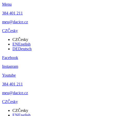
Menu
384 401 211
meu@dacice.cz
CZ
Česky
CZ
Česky
EN
English
DE
Deutsch
Facebook
Instagram
Youtube
384 401 211
meu@dacice.cz
CZ
Česky
CZ
Česky
EN
English