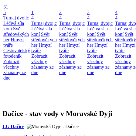
31
5
1
2
3
4
Turnaj dvojic
4
4
4
4
Léčivá síla
Turnaj dvojic
Turnaj dvojic
Turnaj dvojic
Turnaj dvo
koní
Svět
Léčivá síla
Léčivá síla
Léčivá síla
Léčivá síla
středověkých
koní
Svět
koní
Svět
koní
Svět
koní
Svět
her
Hmyzí
středověkých
středověkých
středověkých
středověk
tváře
her
Hmyzí
her
Hmyzí
her
Hmyzí
her
Hmyzí
Cestovatelský
tváře
tváře
tváře
tváře
fotodeník
Zobrazit
Zobrazit
Zobrazit
Zobrazit
Zobrazit
všechny
všechny
všechny
všechny
všechny
záznamy ze
záznamy ze
záznamy ze
záznamy z
záznamy ze
dne
dne
dne
dne
dne
Dačice - stav vody v Moravské Dyji
LG Dačice