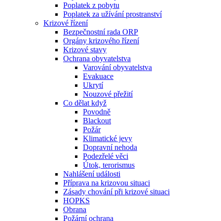
Poplatek z pobytu
Poplatek za užívání prostranství
Krizové řízení
Bezpečnostní rada ORP
Orgány krizového řízení
Krizové stavy
Ochrana obyvatelstva
Varování obyvatelstva
Evakuace
Ukrytí
Nouzové přežití
Co dělat když
Povodně
Blackout
Požár
Klimatické jevy
Dopravní nehoda
Podezřelé věci
Útok, terorismus
Nahlášení události
Příprava na krizovou situaci
Zásady chování při krizové situaci
HOPKS
Obrana
Požární ochrana