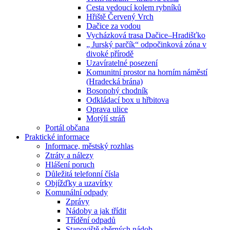
Cesta vedoucí kolem rybníků
Hřiště Červený Vrch
Dačice za vodou
Vycházková trasa Dačice–Hradišťko
„ Jurský parčík“ odpočinková zóna v
divoké přírodě
Uzavíratelné posezení
Komunitní prostor na horním náměstí
(Hradecká brána)
Bosonohý chodník
Odkládací box u hřbitova
Oprava ulice
Motýlí stráň
Portál občana
Praktické informace
Informace, městský rozhlas
Ztráty a nálezy
Hlášení poruch
Důležitá telefonní čísla
Objížďky a uzavírky
Komunální odpady
Zprávy
Nádoby a jak třídit
Třídění odpadů
Stanoviště sběrných nádob