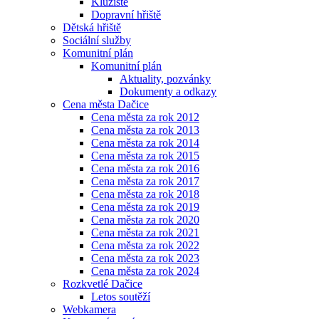
Kluziště
Dopravní hřiště
Dětská hřiště
Sociální služby
Komunitní plán
Komunitní plán
Aktuality, pozvánky
Dokumenty a odkazy
Cena města Dačice
Cena města za rok 2012
Cena města za rok 2013
Cena města za rok 2014
Cena města za rok 2015
Cena města za rok 2016
Cena města za rok 2017
Cena města za rok 2018
Cena města za rok 2019
Cena města za rok 2020
Cena města za rok 2021
Cena města za rok 2022
Cena města za rok 2023
Cena města za rok 2024
Rozkvetlé Dačice
Letos soutěží
Webkamera