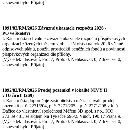
Usnesení bylo: Přijato]
1891/83/RM/2026 Závazné ukazatele rozpočtu 2026 -
PO ve školství
I. Rada města schvaluje závazné ukazatele rozpočtu příspěvkových
organizací zřízených městem v oblasti školství na rok 2026 včetně
odpisových plánů, použití prostředků peněžních fondů a povinností
příspěvkových organizací dle přílohy.
[Výsledek hlasování: Pro: 7, Proti: 0, Nehlasoval: 0, Zdržel se: 0,
Usnesení bylo: Přijato]
1892/83/RM/2026 Prodej pozemků v lokalitě NIVY II
v Dačicích (269)
I. Rada města doporučuje zastupitelstvu města schválit prodej
pozemků p. č. 2271/204, p. č. 2271/205 a p. č. 2271/208 v k. ú.
Dačice do vlastnictví společnosti Měření 3D spol. s r.o., IČO
273 89 481, se sídlem Na Tykačce 696/2, Vinoř, 190 17 Praha 9.
[Výsledek hlasování: Pro: 7, Proti: 0, Nehlasoval: 0, Zdržel se: 0,
Usnesení bylo: Přijato]