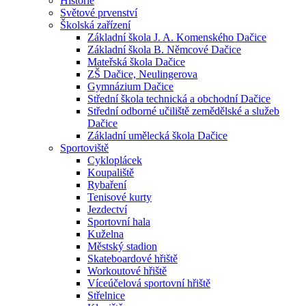
Historie
Světové prvenství
Školská zařízení
Základní škola J. A. Komenského Dačice
Základní škola B. Němcové Dačice
Mateřská škola Dačice
ZŠ Dačice, Neulingerova
Gymnázium Dačice
Střední škola technická a obchodní Dačice
Střední odborné učiliště zemědělské a služeb
Dačice
Základní umělecká škola Dačice
Sportoviště
Cykloplácek
Koupaliště
Rybaření
Tenisové kurty
Jezdectví
Sportovní hala
Kuželna
Městský stadion
Skateboardové hřiště
Workoutové hřiště
Víceúčelová sportovní hřiště
Střelnice