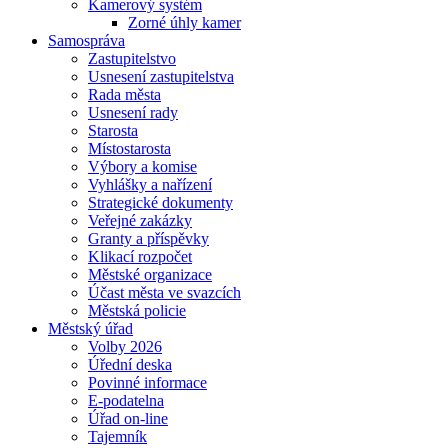
Kamerový systém
Zorné úhly kamer
Samospráva
Zastupitelstvo
Usnesení zastupitelstva
Rada města
Usnesení rady
Starosta
Místostarosta
Výbory a komise
Vyhlášky a nařízení
Strategické dokumenty
Veřejné zakázky
Granty a příspěvky
Klikací rozpočet
Městské organizace
Účast města ve svazcích
Městská policie
Městský úřad
Volby 2026
Úřední deska
Povinné informace
E-podatelna
Úřad on-line
Tajemník