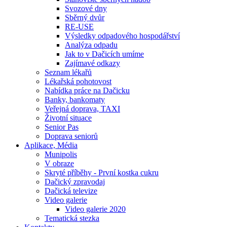
Svozové dny
Sběrný dvůr
RE-USE
Výsledky odpadového hospodářství
Analýza odpadu
Jak to v Dačicích umíme
Zajímavé odkazy
Seznam lékařů
Lékařská pohotovost
Nabídka práce na Dačicku
Banky, bankomaty
Veřejná doprava, TAXI
Životní situace
Senior Pas
Doprava seniorů
Aplikace, Média
Munipolis
V obraze
Skryté příběhy - První kostka cukru
Dačický zpravodaj
Dačická televize
Video galerie
Video galerie 2020
Tematická stezka