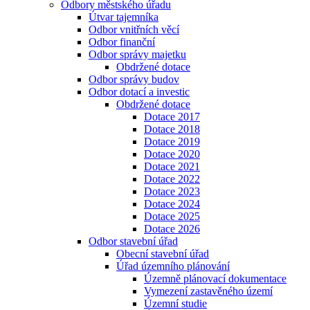
Odbory městského úřadu
Útvar tajemníka
Odbor vnitřních věcí
Odbor finanční
Odbor správy majetku
Obdržené dotace
Odbor správy budov
Odbor dotací a investic
Obdržené dotace
Dotace 2017
Dotace 2018
Dotace 2019
Dotace 2020
Dotace 2021
Dotace 2022
Dotace 2023
Dotace 2024
Dotace 2025
Dotace 2026
Odbor stavební úřad
Obecní stavební úřad
Úřad územního plánování
Územně plánovací dokumentace
Vymezení zastavěného území
Územní studie