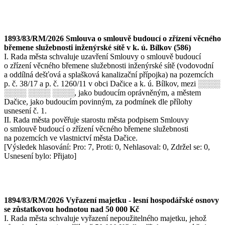
1893/83/RM/2026 Smlouva o smlouvě budoucí o zřízení věcného
břemene služebnosti inženýrské sítě v k. ú. Bílkov (586)
I. Rada města schvaluje uzavření Smlouvy o smlouvě budoucí
o zřízení věcného břemene služebnosti inženýrské sítě (vodovodní
a oddílná dešťová a splašková kanalizační přípojka) na pozemcích
p. č. 38/17 a p. č. 1260/11 v obci Dačice a k. ú. Bílkov, mezi ░░░░
░░░░ ░░░░ ░░░░, jako budoucím oprávněným, a městem
Dačice, jako budoucím povinným, za podmínek dle přílohy
usnesení č. 1.
II. Rada města pověřuje starostu města podpisem Smlouvy
o smlouvě budoucí o zřízení věcného břemene služebnosti
na pozemcích ve vlastnictví města Dačice.
[Výsledek hlasování: Pro: 7, Proti: 0, Nehlasoval: 0, Zdržel se: 0,
Usnesení bylo: Přijato]
1894/83/RM/2026 Vyřazení majetku - lesní hospodářské osnovy
se zůstatkovou hodnotou nad 50 000 Kč
I. Rada města schvaluje vyřazení nepoužitelného majetku, jehož