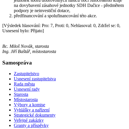
jednotek sborů dobrovolných hasičů obcí Jihočeského kraje
na dovybavení zásahové jednotky SDH Dačice - předmětem
podpory je neinvestiční dotace,
předfinancování a spolufinancování této akce.
[Výsledek hlasování: Pro: 7, Proti: 0, Nehlasoval: 0, Zdržel se: 0,
Usnesení bylo: Přijato]
Bc. Miloš Novák, starosta
Ing. Jiří Baštář, místostarosta
Samospráva
Zastupitelstvo
Usnesení zastupitelstva
Rada města
Usnesení rady
Starosta
Místostarosta
Výbory a komise
Vyhlášky a nařízení
Strategické dokumenty
Veřejné zakázky
Granty a příspěvky