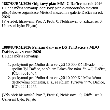
1887/83/RM/2026 Odpisový plán MMaG Dačice na rok 2026
I. Rada města schvaluje odpisový plán dlouhodobého majetku
příspěvkové organizace Městské muzeum a galerie Dačice na rok
2026.
[Výsledek hlasování: Pro: 7, Proti: 0, Nehlasoval: 0, Zdržel se: 0,
Usnesení bylo: Přijato]
1888/83/RM/2026 Peněžní dary pro DS Tyl Dačice a MDO
Dačice, z. s. v roce 2026
I. Rada města schvaluje
poskytnutí peněžního daru ve výši 10 000 Kč Divadelnímu
spolku Tyl Dačice, se sídlem Palackého nám. čp. 4/I, Dačice,
IČO: 70516464,
poskytnutí peněžního daru ve výši 10 000 Kč Městskému
dechovému orchestru, z. s., se sídlem Tyršova 44/V, Dačice,
IČO: 22412255.
[Výsledek hlasování: Pro: 7, Proti: 0, Nehlasoval: 0, Zdržel se: 0,
Usnesení bylo: Přijato]