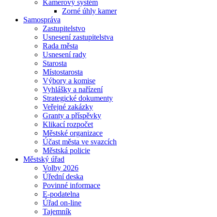
Kamerový systém
Zorné úhly kamer
Samospráva
Zastupitelstvo
Usnesení zastupitelstva
Rada města
Usnesení rady
Starosta
Místostarosta
Výbory a komise
Vyhlášky a nařízení
Strategické dokumenty
Veřejné zakázky
Granty a příspěvky
Klikací rozpočet
Městské organizace
Účast města ve svazcích
Městská policie
Městský úřad
Volby 2026
Úřední deska
Povinné informace
E-podatelna
Úřad on-line
Tajemník