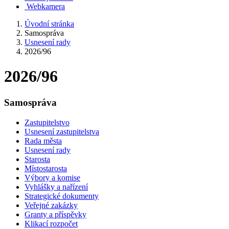
Webkamera
Úvodní stránka
Samospráva
Usnesení rady
2026/96
2026/96
Samospráva
Zastupitelstvo
Usnesení zastupitelstva
Rada města
Usnesení rady
Starosta
Místostarosta
Výbory a komise
Vyhlášky a nařízení
Strategické dokumenty
Veřejné zakázky
Granty a příspěvky
Klikací rozpočet