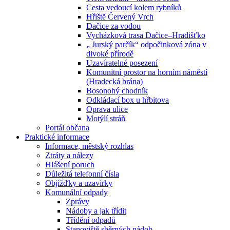
Cesta vedoucí kolem rybníků
Hřiště Červený Vrch
Dačice za vodou
Vycházková trasa Dačice–Hradišťko
„ Jurský parčík“ odpočinková zóna v
divoké přírodě
Uzavíratelné posezení
Komunitní prostor na horním náměstí
(Hradecká brána)
Bosonohý chodník
Odkládací box u hřbitova
Oprava ulice
Motýlí stráň
Portál občana
Praktické informace
Informace, městský rozhlas
Ztráty a nálezy
Hlášení poruch
Důležitá telefonní čísla
Objížďky a uzavírky
Komunální odpady
Zprávy
Nádoby a jak třídit
Třídění odpadů
Stanoviště sběrných nádob