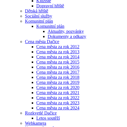
Kluziště
Dopravní hřiště
Dětská hřiště
Sociální služby
Komunitní plán
Komunitní plán
Aktuality, pozvánky
Dokumenty a odkazy
Cena města Dačice
Cena města za rok 2012
Cena města za rok 2013
Cena města za rok 2014
Cena města za rok 2015
Cena města za rok 2016
Cena města za rok 2017
Cena města za rok 2018
Cena města za rok 2019
Cena města za rok 2020
Cena města za rok 2021
Cena města za rok 2022
Cena města za rok 2023
Cena města za rok 2024
Rozkvetlé Dačice
Letos soutěží
Webkamera