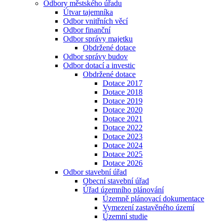
Odbory městského úřadu
Útvar tajemníka
Odbor vnitřních věcí
Odbor finanční
Odbor správy majetku
Obdržené dotace
Odbor správy budov
Odbor dotací a investic
Obdržené dotace
Dotace 2017
Dotace 2018
Dotace 2019
Dotace 2020
Dotace 2021
Dotace 2022
Dotace 2023
Dotace 2024
Dotace 2025
Dotace 2026
Odbor stavební úřad
Obecní stavební úřad
Úřad územního plánování
Územně plánovací dokumentace
Vymezení zastavěného území
Územní studie