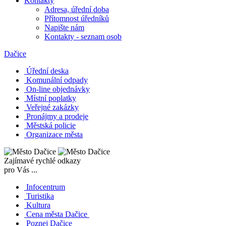
Kontakty
Adresa, úřední doba
Přítomnost úředníků
Napište nám
Kontakty - seznam osob
Dačice
Úřední deska
Komunální odpady
On-line objednávky
Místní poplatky
Veřejné zakázky
Pronájmy a prodeje
Městská policie
Organizace města
Zajímavé rychlé odkazy
pro Vás ...
Infocentrum
Turistika
Kultura
Cena města Dačice
Poznej Dačice