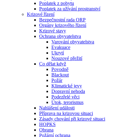
Poplatek z pobytu
Poplatek za užívání prostranství
Krizové řízení
Bezpečnostní rada ORP
Orgány krizového řízení
Krizové stavy
Ochrana obyvatelstva
Varování obyvatelstva
Evakuace
Ukrytí
Nouzové přežití
Co dělat když
Povodně
Blackout
Požár
Klimatické jevy
Dopravní nehoda
Podezřelé věci
Útok, terorismus
Nahlášení události
Příprava na krizovou situaci
Zásady chování při krizové situaci
HOPKS
Obrana
Požární ochrana