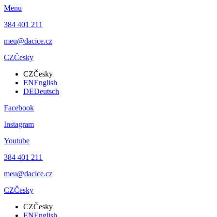
Menu
384 401 211
meu@dacice.cz
CZ
Česky
CZ
Česky
EN
English
DE
Deutsch
Facebook
Instagram
Youtube
384 401 211
meu@dacice.cz
CZ
Česky
CZ
Česky
EN
English