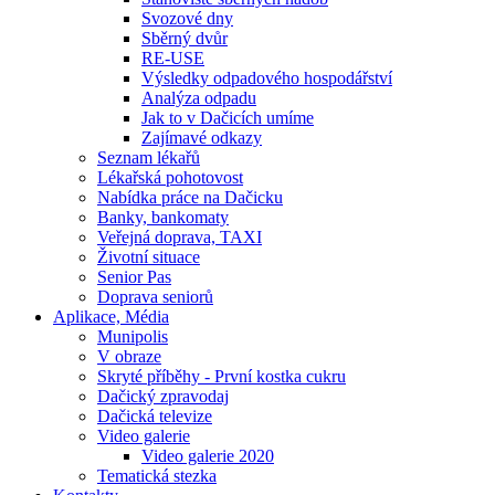
Svozové dny
Sběrný dvůr
RE-USE
Výsledky odpadového hospodářství
Analýza odpadu
Jak to v Dačicích umíme
Zajímavé odkazy
Seznam lékařů
Lékařská pohotovost
Nabídka práce na Dačicku
Banky, bankomaty
Veřejná doprava, TAXI
Životní situace
Senior Pas
Doprava seniorů
Aplikace, Média
Munipolis
V obraze
Skryté příběhy - První kostka cukru
Dačický zpravodaj
Dačická televize
Video galerie
Video galerie 2020
Tematická stezka