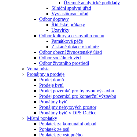
Územně analytické podklady
Silniční správní úřad
Vyvlastňovací úřad
Odbor dopravy
Řidičské průkazy
Uzavírky
Odbor kultury a cestovního ruchu
Památková péče
Získané dotace v kultuře
Odbor obecní živnostenský úřad
Odbor sociálních věcí
Odbor životního prostředí
Volná místa
Pronájmy a prodeje
Prodej domů
Prodeje bytů
Prodej pozemků pro bytovou výstavbu
Prodej pozemků pro komerční výstavbu
Pronájmy bytů
Pronájmy nebytových prostor
Pronájmy bytů v DPS Dačice
Místní poplatky
Poplatek za komunální odpad
Poplatek ze psů
Poplatek ze vstupného