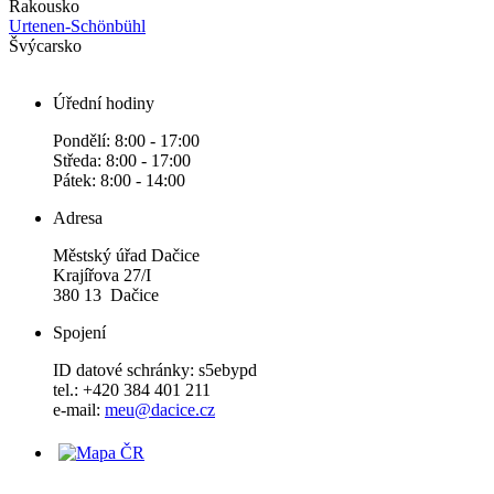
Rakousko
Urtenen-Schönbühl
Švýcarsko
Úřední hodiny
Pondělí: 8:00 - 17:00
Středa: 8:00 - 17:00
Pátek: 8:00 - 14:00
Adresa
Městský úřad Dačice
Krajířova 27/I
380 13 Dačice
Spojení
ID datové schránky: s5ebypd
tel.: +420 384 401 211
e-mail:
meu@dacice.cz