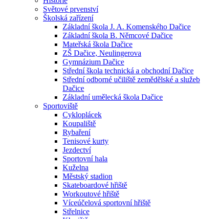
Historie
Světové prvenství
Školská zařízení
Základní škola J. A. Komenského Dačice
Základní škola B. Němcové Dačice
Mateřská škola Dačice
ZŠ Dačice, Neulingerova
Gymnázium Dačice
Střední škola technická a obchodní Dačice
Střední odborné učiliště zemědělské a služeb
Dačice
Základní umělecká škola Dačice
Sportoviště
Cykloplácek
Koupaliště
Rybaření
Tenisové kurty
Jezdectví
Sportovní hala
Kuželna
Městský stadion
Skateboardové hřiště
Workoutové hřiště
Víceúčelová sportovní hřiště
Střelnice