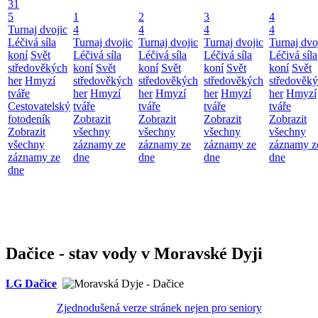
31
5
1
2
3
4
Turnaj dvojic
4
4
4
4
Léčivá síla
Turnaj dvojic
Turnaj dvojic
Turnaj dvojic
Turnaj dvo
koní
Svět
Léčivá síla
Léčivá síla
Léčivá síla
Léčivá síla
středověkých
koní
Svět
koní
Svět
koní
Svět
koní
Svět
her
Hmyzí
středověkých
středověkých
středověkých
středověk
tváře
her
Hmyzí
her
Hmyzí
her
Hmyzí
her
Hmyzí
Cestovatelský
tváře
tváře
tváře
tváře
fotodeník
Zobrazit
Zobrazit
Zobrazit
Zobrazit
Zobrazit
všechny
všechny
všechny
všechny
všechny
záznamy ze
záznamy ze
záznamy ze
záznamy z
záznamy ze
dne
dne
dne
dne
dne
Dačice - stav vody v Moravské Dyji
LG Dačice
Zjednodušená verze stránek nejen pro seniory