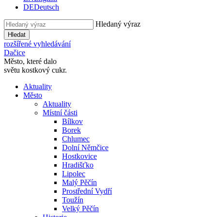
DE
Deutsch
Hledaný výraz
Hledat
rozšířené vyhledávání
Dačice
Město, které dalo
světu kostkový cukr.
Aktuality
Město
Aktuality
Místní části
Bílkov
Borek
Chlumec
Dolní Němčice
Hostkovice
Hradišťko
Lipolec
Malý Pěčín
Prostřední Vydří
Toužín
Velký Pěčín