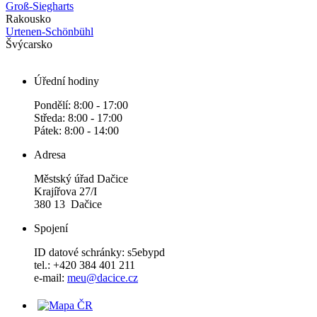
Groß-Siegharts
Rakousko
Urtenen-Schönbühl
Švýcarsko
Úřední hodiny
Pondělí: 8:00 - 17:00
Středa: 8:00 - 17:00
Pátek: 8:00 - 14:00
Adresa
Městský úřad Dačice
Krajířova 27/I
380 13 Dačice
Spojení
ID datové schránky: s5ebypd
tel.: +420 384 401 211
e-mail:
meu@dacice.cz