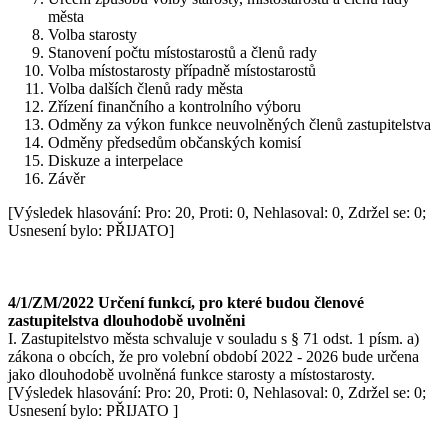
města
Volba starosty
Stanovení počtu místostarostů a členů rady
Volba místostarosty případně místostarostů
Volba dalších členů rady města
Zřízení finančního a kontrolního výboru
Odměny za výkon funkce neuvolněných členů zastupitelstva
Odměny předsedům občanských komisí
Diskuze a interpelace
Závěr
[Výsledek hlasování: Pro: 20, Proti: 0, Nehlasoval: 0, Zdržel se: 0;
Usnesení bylo: PŘIJATO]
4/1/ZM/2022 Určení funkcí, pro které budou členové
zastupitelstva dlouhodobě uvolněni
I. Zastupitelstvo města schvaluje v souladu s § 71 odst. 1 písm. a)
zákona o obcích, že pro volební období 2022 - 2026 bude určena
jako dlouhodobě uvolněná funkce starosty a místostarosty.
[Výsledek hlasování: Pro: 20, Proti: 0, Nehlasoval: 0, Zdržel se: 0;
Usnesení bylo: PŘIJATO ]