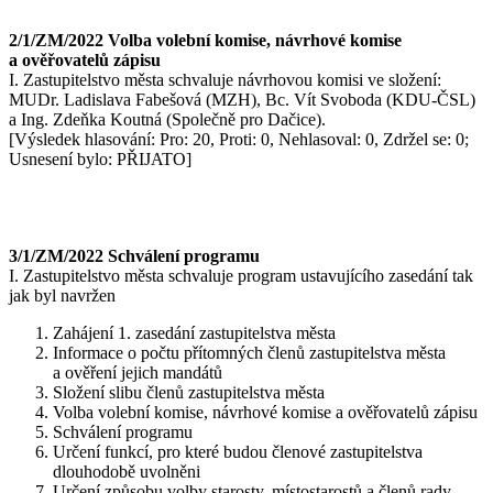
2/1/ZM/2022 Volba volební komise, návrhové komise
a ověřovatelů zápisu
I. Zastupitelstvo města schvaluje návrhovou komisi ve složení:
MUDr. Ladislava Fabešová (MZH), Bc. Vít Svoboda (KDU-ČSL)
a Ing. Zdeňka Koutná (Společně pro Dačice).
[Výsledek hlasování: Pro: 20, Proti: 0, Nehlasoval: 0, Zdržel se: 0;
Usnesení bylo: PŘIJATO]
3/1/ZM/2022 Schválení programu
I. Zastupitelstvo města schvaluje program ustavujícího zasedání tak
jak byl navržen
Zahájení 1. zasedání zastupitelstva města
Informace o počtu přítomných členů zastupitelstva města
a ověření jejich mandátů
Složení slibu členů zastupitelstva města
Volba volební komise, návrhové komise a ověřovatelů zápisu
Schválení programu
Určení funkcí, pro které budou členové zastupitelstva
dlouhodobě uvolněni
Určení způsobu volby starosty, místostarostů a členů rady