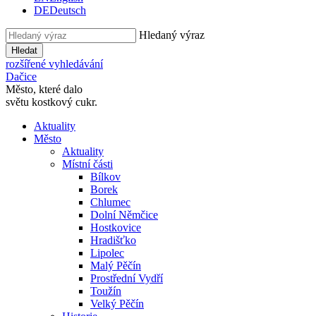
DE
Deutsch
Hledaný výraz
Hledat
rozšířené vyhledávání
Dačice
Město, které dalo
světu kostkový cukr.
Aktuality
Město
Aktuality
Místní části
Bílkov
Borek
Chlumec
Dolní Němčice
Hostkovice
Hradišťko
Lipolec
Malý Pěčín
Prostřední Vydří
Toužín
Velký Pěčín