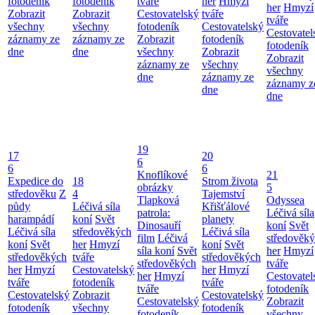
fotodeník
fotodeník
tváře
her
Hmyzí
her
Hmyzí
Zobrazit
Zobrazit
Cestovatelský
tváře
tváře
všechny
všechny
fotodeník
Cestovatelský
Cestovatel
záznamy ze
záznamy ze
Zobrazit
fotodeník
fotodeník
dne
dne
všechny
Zobrazit
Zobrazit
záznamy ze
všechny
všechny
dne
záznamy ze
záznamy z
dne
dne
19
17
20
6
6
6
Knoflíkové
21
Expedice do
18
Strom života
obrázky
5
středověku
Z
4
Tajemství
Tlapková
Odyssea
půdy
Léčivá síla
Křišťálové
patrola:
Léčivá síla
harampádí
koní
Svět
planety
Dinosauří
koní
Svět
Léčivá síla
středověkých
Léčivá síla
film
Léčivá
středověk
koní
Svět
her
Hmyzí
koní
Svět
síla koní
Svět
her
Hmyzí
středověkých
tváře
středověkých
středověkých
tváře
her
Hmyzí
Cestovatelský
her
Hmyzí
her
Hmyzí
Cestovatel
tváře
fotodeník
tváře
tváře
fotodeník
Cestovatelský
Zobrazit
Cestovatelský
Cestovatelský
Zobrazit
fotodeník
všechny
fotodeník
fotodeník
všechny