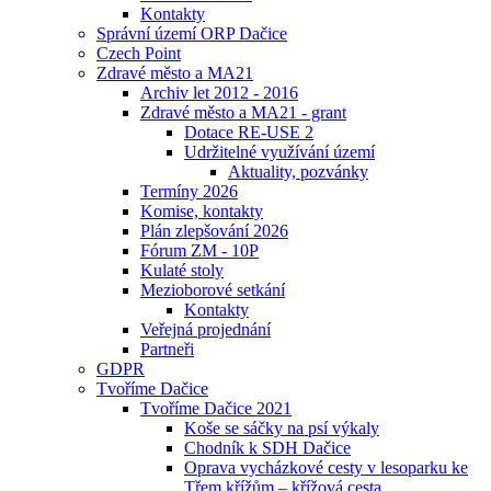
Kontakty
Správní území ORP Dačice
Czech Point
Zdravé město a MA21
Archiv let 2012 - 2016
Zdravé město a MA21 - grant
Dotace RE-USE 2
Udržitelné využívání území
Aktuality, pozvánky
Termíny 2026
Komise, kontakty
Plán zlepšování 2026
Fórum ZM - 10P
Kulaté stoly
Mezioborové setkání
Kontakty
Veřejná projednání
Partneři
GDPR
Tvoříme Dačice
Tvoříme Dačice 2021
Koše se sáčky na psí výkaly
Chodník k SDH Dačice
Oprava vycházkové cesty v lesoparku ke
Třem křížům – křížová cesta