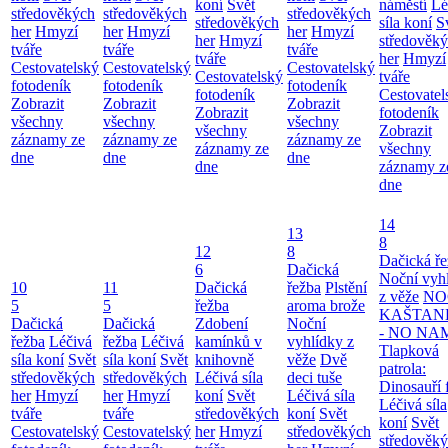
koní
Svět
náměstí
Lé
středověkých
středověkých
středověkých
středověkých
síla koní
S
her
Hmyzí
her
Hmyzí
her
Hmyzí
her
Hmyzí
středověk
tváře
tváře
tváře
tváře
her
Hmyzí
Cestovatelský
Cestovatelský
Cestovatelský
Cestovatelský
tváře
fotodeník
fotodeník
fotodeník
fotodeník
Cestovatel
Zobrazit
Zobrazit
Zobrazit
Zobrazit
fotodeník
všechny
všechny
všechny
všechny
Zobrazit
záznamy ze
záznamy ze
záznamy ze
záznamy ze
všechny
dne
dne
dne
dne
záznamy z
dne
14
13
8
12
8
Dačická ř
6
Dačická
Noční vyh
10
11
Dačická
řežba
Plstění
z věže
NO
5
5
řežba
aroma brože
KAŠTAN
Dačická
Dačická
Zdobení
Noční
- NO NA
řežba
Léčivá
řežba
Léčivá
kamínků v
vyhlídky z
Tlapková
síla koní
Svět
síla koní
Svět
knihovně
věže
Dvě
patrola:
středověkých
středověkých
Léčivá síla
deci tuše
Dinosauří 
her
Hmyzí
her
Hmyzí
koní
Svět
Léčivá síla
Léčivá síla
tváře
tváře
středověkých
koní
Svět
koní
Svět
Cestovatelský
Cestovatelský
her
Hmyzí
středověkých
středověk