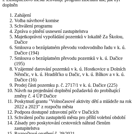
doplněn
Zahájení
Volba návrhové komise
Schválení programu
Zpráva o plnění usnesení zastupitelstva
Majetkoprávní vypořádání pozemků v lokalitě Za Školou,
Dačice
Smlouva o bezúplatném převodu vodovodního řadu v k. ú.
Dačice (194)
Smlouva o bezúplatném převodu pozemků v k. ú. Dačice
(195)
Vzájemné darování pozemků v k. ú. Hostkovice u Dolních
Němčic, v k. ú. Hradišťko u Dačic, v k. ú. Bílkov a v k. ú.
Dačice (16)
Prodej části pozemku p. č. 2717/1 v k. ú. Dačice (225)
Návrh na projednání doplnění požadavků do probíhající
změny č. 4 ÚP Dačice
Poskytnutí grantu "Volnočasové aktivity dětí a mládeže na rok
2022 a 2023" z rozpočtu města
Podpora dostupné zdravotní péče v Dačicích
Schválení počtu zastupitelů města pro příští volební období
Zásady pro poskytování cestovních náhrad členům
zastupitelstva
Rozpočtové opatření č. 29/2021