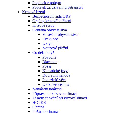
Poplatek z pobytu
Poplatek za užívání prostranství
Krizové řízení
Bezpečnostní rada ORP
Orgány krizového řízení
Krizové stavy
Ochrana obyvatelstva
Varování obyvatelstva
Evakuace
Ukrytí
Nouzové přežití
Co dělat když
Povodně
Blackout
Požár
Klimatické jevy
Dopravní nehoda
Podezřelé věci
Útok, terorismus
Nahlášení události
Příprava na krizovou situaci
Zásady chování při krizové situaci
HOPKS
Obrana
Požární ochrana