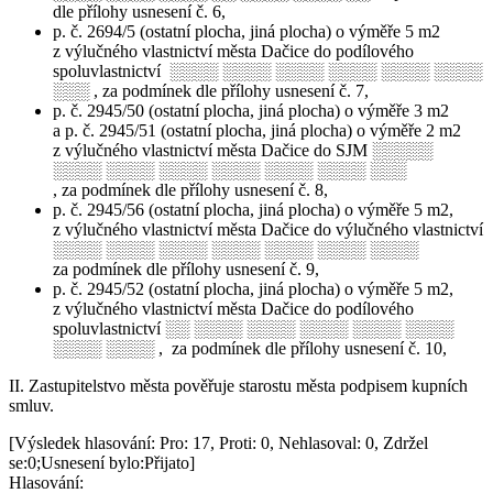
dle přílohy usnesení č. 6,
p. č. 2694/5 (ostatní plocha, jiná plocha) o výměře 5 m2
z výlučného vlastnictví města Dačice do podílového
spoluvlastnictví ░░░░ ░░░░ ░░░░ ░░░░ ░░░░ ░░░░
░░░ , za podmínek dle přílohy usnesení č. 7,
p. č. 2945/50 (ostatní plocha, jiná plocha) o výměře 3 m2
a p. č. 2945/51 (ostatní plocha, jiná plocha) o výměře 2 m2
z výlučného vlastnictví města Dačice do SJM ░░░░░
░░░░ ░░░░ ░░░░ ░░░░ ░░░░ ░░░░ ░░░
, za podmínek dle přílohy usnesení č. 8,
p. č. 2945/56 (ostatní plocha, jiná plocha) o výměře 5 m2,
z výlučného vlastnictví města Dačice do výlučného vlastnictví
░░░░ ░░░░ ░░░░ ░░░░ ░░░░ ░░░░ ░░░░
za podmínek dle přílohy usnesení č. 9,
p. č. 2945/52 (ostatní plocha, jiná plocha) o výměře 5 m2,
z výlučného vlastnictví města Dačice do podílového
spoluvlastnictví ░░ ░░░░ ░░░░ ░░░░ ░░░░ ░░░░
░░░░ ░░░░ , za podmínek dle přílohy usnesení č. 10,
II. Zastupitelstvo města pověřuje starostu města podpisem kupních
smluv.
[Výsledek hlasování: Pro: 17, Proti: 0, Nehlasoval: 0, Zdržel
se:0;Usnesení bylo:Přijato]
Hlasování: