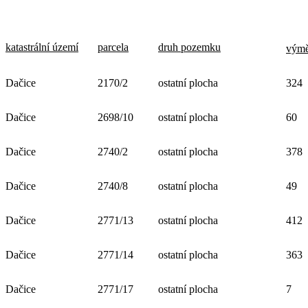
katastrální území
parcela
druh pozemku
výmě
Dačice
2170/2
ostatní plocha
324
Dačice
2698/10
ostatní plocha
60
Dačice
2740/2
ostatní plocha
378
Dačice
2740/8
ostatní plocha
49
Dačice
2771/13
ostatní plocha
412
Dačice
2771/14
ostatní plocha
363
Dačice
2771/17
ostatní plocha
7