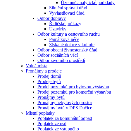
Územně analytické podklady
Silniční správní úřad
Vyvlastňovací úřad
Odbor dopravy
Řidičské průkazy
Uzavírky
Odbor kultury a cestovního ruchu
Památková péče
Získané dotace v kultuře
Odbor obecní živnostenský úřad
Odbor sociálních věcí
Odbor životního prostředí
Volná místa
Pronájmy a prodeje
Prodej domů
Prodeje bytů
Prodej pozemků pro bytovou výstavbu
Prodej pozemků pro komerční výstavbu
Pronájmy bytů
Pronájmy nebytových prostor
Pronájmy bytů v DPS Dačice
Místní poplatky
Poplatek za komunální odpad
Poplatek ze psů
Poplatek ze vstupného