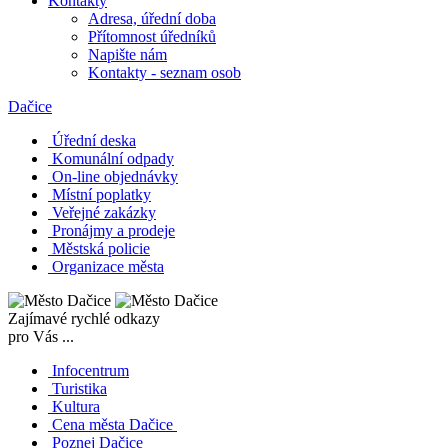
Kontakty
Adresa, úřední doba
Přítomnost úředníků
Napište nám
Kontakty - seznam osob
Dačice
Úřední deska
Komunální odpady
On-line objednávky
Místní poplatky
Veřejné zakázky
Pronájmy a prodeje
Městská policie
Organizace města
Zajímavé rychlé odkazy
pro Vás ...
Infocentrum
Turistika
Kultura
Cena města Dačice
Poznej Dačice