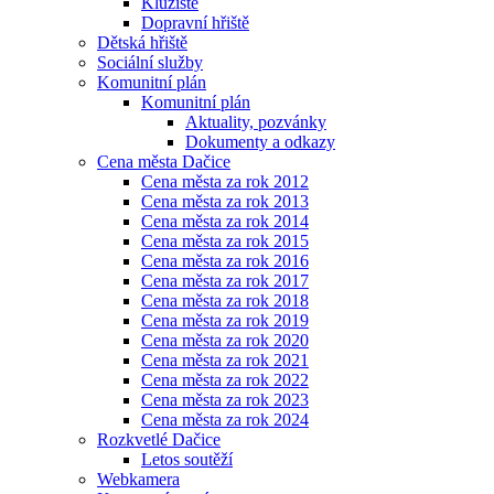
Kluziště
Dopravní hřiště
Dětská hřiště
Sociální služby
Komunitní plán
Komunitní plán
Aktuality, pozvánky
Dokumenty a odkazy
Cena města Dačice
Cena města za rok 2012
Cena města za rok 2013
Cena města za rok 2014
Cena města za rok 2015
Cena města za rok 2016
Cena města za rok 2017
Cena města za rok 2018
Cena města za rok 2019
Cena města za rok 2020
Cena města za rok 2021
Cena města za rok 2022
Cena města za rok 2023
Cena města za rok 2024
Rozkvetlé Dačice
Letos soutěží
Webkamera