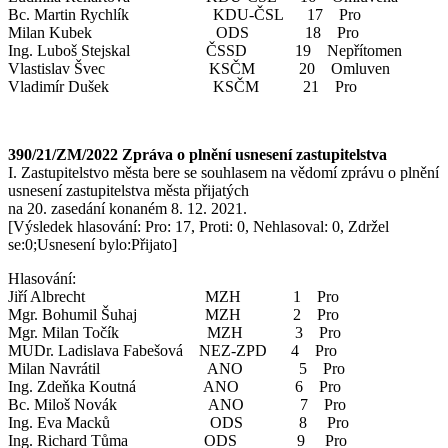
Bc. Martin Rychlík KDU-ČSL 17 Pro
Milan Kubek ODS 18 Pro
Ing. Luboš Stejskal ČSSD 19 Nepřítomen
Vlastislav Švec KSČM 20 Omluven
Vladimír Dušek KSČM 21 Pro
390/21/ZM/2022 Zpráva o plnění usnesení zastupitelstva
I. Zastupitelstvo města bere se souhlasem na vědomí zprávu o plnění
usnesení zastupitelstva města přijatých
na 20. zasedání konaném 8. 12. 2021.
[Výsledek hlasování: Pro: 17, Proti: 0, Nehlasoval: 0, Zdržel
se:0;Usnesení bylo:Přijato]
Hlasování:
Jiří Albrecht MZH 1 Pro
Mgr. Bohumil Šuhaj MZH 2 Pro
Mgr. Milan Točík MZH 3 Pro
MUDr. Ladislava Fabešová NEZ-ZPD 4 Pro
Milan Navrátil ANO 5 Pro
Ing. Zdeňka Koutná ANO 6 Pro
Bc. Miloš Novák ANO 7 Pro
Ing. Eva Macků ODS 8 Pro
Ing. Richard Tůma ODS 9 Pro