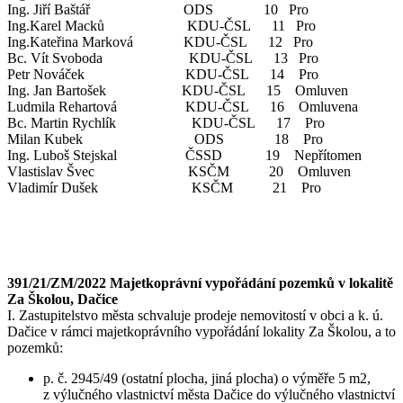
Ing. Jiří Baštář ODS 10 Pro
Ing.Karel Macků KDU-ČSL 11 Pro
Ing.Kateřina Marková KDU-ČSL 12 Pro
Bc. Vít Svoboda KDU-ČSL 13 Pro
Petr Nováček KDU-ČSL 14 Pro
Ing. Jan Bartošek KDU-ČSL 15 Omluven
Ludmila Rehartová KDU-ČSL 16 Omluvena
Bc. Martin Rychlík KDU-ČSL 17 Pro
Milan Kubek ODS 18 Pro
Ing. Luboš Stejskal ČSSD 19 Nepřítomen
Vlastislav Švec KSČM 20 Omluven
Vladimír Dušek KSČM 21 Pro
391/21/ZM/2022 Majetkoprávní vypořádání pozemků v lokalitě
Za Školou, Dačice
I. Zastupitelstvo města schvaluje prodeje nemovitostí v obci a k. ú.
Dačice v rámci majetkoprávního vypořádání lokality Za Školou, a to
pozemků:
p. č. 2945/49 (ostatní plocha, jiná plocha) o výměře 5 m2,
z výlučného vlastnictví města Dačice do výlučného vlastnictví