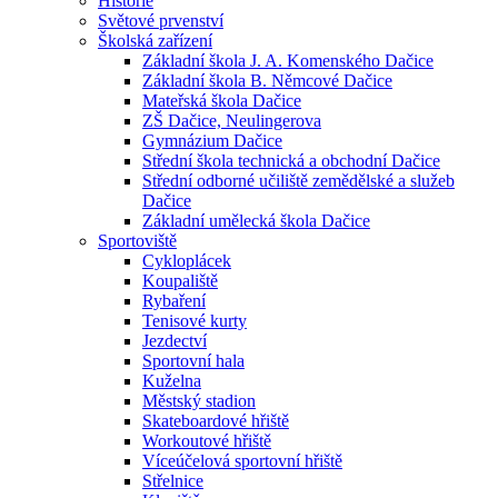
Historie
Světové prvenství
Školská zařízení
Základní škola J. A. Komenského Dačice
Základní škola B. Němcové Dačice
Mateřská škola Dačice
ZŠ Dačice, Neulingerova
Gymnázium Dačice
Střední škola technická a obchodní Dačice
Střední odborné učiliště zemědělské a služeb
Dačice
Základní umělecká škola Dačice
Sportoviště
Cykloplácek
Koupaliště
Rybaření
Tenisové kurty
Jezdectví
Sportovní hala
Kuželna
Městský stadion
Skateboardové hřiště
Workoutové hřiště
Víceúčelová sportovní hřiště
Střelnice