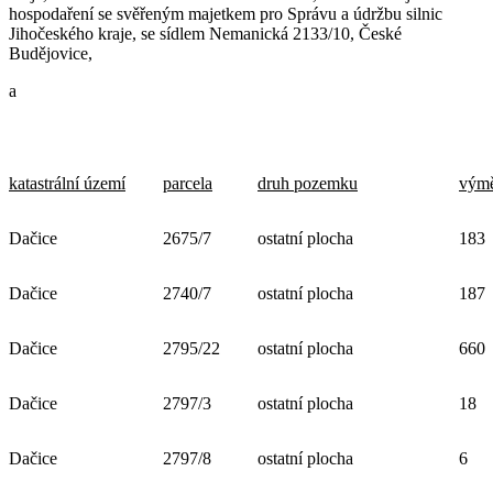
hospodaření se svěřeným majetkem pro Správu a údržbu silnic
Jihočeského kraje, se sídlem Nemanická 2133/10, České
Budějovice,
a
katastrální území
parcela
druh pozemku
výmě
Dačice
2675/7
ostatní plocha
183
Dačice
2740/7
ostatní plocha
187
Dačice
2795/22
ostatní plocha
660
Dačice
2797/3
ostatní plocha
18
Dačice
2797/8
ostatní plocha
6