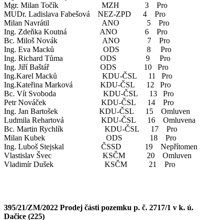
Mgr. Milan Točík MZH 3 Pro
MUDr. Ladislava Fabešová NEZ-ZPD 4 Pro
Milan Navrátil ANO 5 Pro
Ing. Zdeňka Koutná ANO 6 Pro
Bc. Miloš Novák ANO 7 Pro
Ing. Eva Macků ODS 8 Pro
Ing. Richard Tůma ODS 9 Pro
Ing. Jiří Baštář ODS 10 Pro
Ing.Karel Macků KDU-ČSL 11 Pro
Ing.Kateřina Marková KDU-ČSL 12 Pro
Bc. Vít Svoboda KDU-ČSL 13 Pro
Petr Nováček KDU-ČSL 14 Pro
Ing. Jan Bartošek KDU-ČSL 15 Omluven
Ludmila Rehartová KDU-ČSL 16 Omluvena
Bc. Martin Rychlík KDU-ČSL 17 Pro
Milan Kubek ODS 18 Pro
Ing. Luboš Stejskal ČSSD 19 Nepřítomen
Vlastislav Švec KSČM 20 Omluven
Vladimír Dušek KSČM 21 Pro
395/21/ZM/2022 Prodej části pozemku p. č. 2717/1 v k. ú.
Dačice (225)