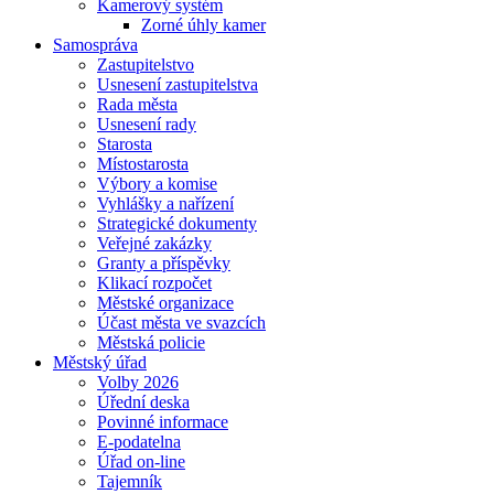
Kamerový systém
Zorné úhly kamer
Samospráva
Zastupitelstvo
Usnesení zastupitelstva
Rada města
Usnesení rady
Starosta
Místostarosta
Výbory a komise
Vyhlášky a nařízení
Strategické dokumenty
Veřejné zakázky
Granty a příspěvky
Klikací rozpočet
Městské organizace
Účast města ve svazcích
Městská policie
Městský úřad
Volby 2026
Úřední deska
Povinné informace
E-podatelna
Úřad on-line
Tajemník