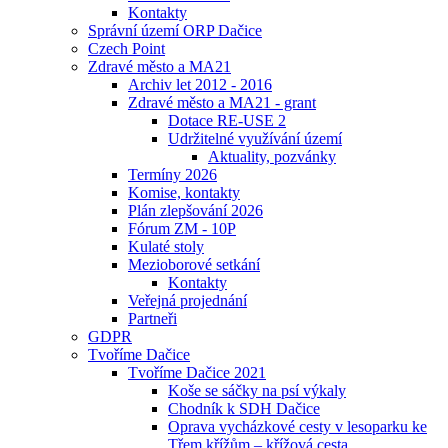
Kontakty
Správní území ORP Dačice
Czech Point
Zdravé město a MA21
Archiv let 2012 - 2016
Zdravé město a MA21 - grant
Dotace RE-USE 2
Udržitelné využívání území
Aktuality, pozvánky
Termíny 2026
Komise, kontakty
Plán zlepšování 2026
Fórum ZM - 10P
Kulaté stoly
Mezioborové setkání
Kontakty
Veřejná projednání
Partneři
GDPR
Tvoříme Dačice
Tvoříme Dačice 2021
Koše se sáčky na psí výkaly
Chodník k SDH Dačice
Oprava vycházkové cesty v lesoparku ke
Třem křížům – křížová cesta