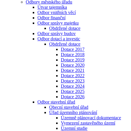
Odbory městského úřadu
Útvar tajemníka
Odbor vnitřních věcí
Odbor finanční
Odbor správy majetku
Obdržené dotace
Odbor správy budov
Odbor dotací a investic
Obdržené dotace
Dotace 2017
Dotace 2018
Dotace 2019
Dotace 2020
Dotace 2021
Dotace 2022
Dotace 2023
Dotace 2024
Dotace 2025
Dotace 2026
Odbor stavební úřad
Obecní stavební úřad
Úřad územního plánování
Územně plánovací dokumentace
Vymezení zastavěného území
Územní studie