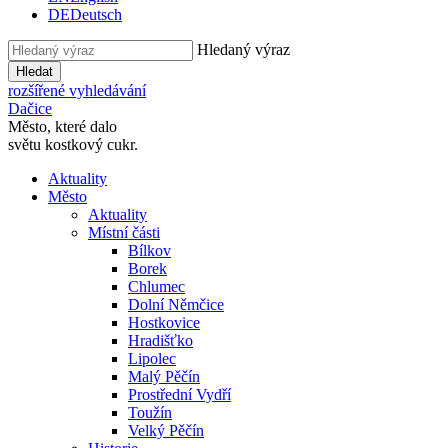
DE
Deutsch
Hledaný výraz
Hledat
rozšířené vyhledávání
Dačice
Město, které dalo
světu kostkový cukr.
Aktuality
Město
Aktuality
Místní části
Bílkov
Borek
Chlumec
Dolní Němčice
Hostkovice
Hradišťko
Lipolec
Malý Pěčín
Prostřední Vydří
Toužín
Velký Pěčín