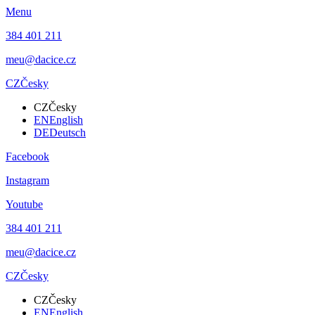
Menu
384 401 211
meu@dacice.cz
CZ
Česky
CZ
Česky
EN
English
DE
Deutsch
Facebook
Instagram
Youtube
384 401 211
meu@dacice.cz
CZ
Česky
CZ
Česky
EN
English