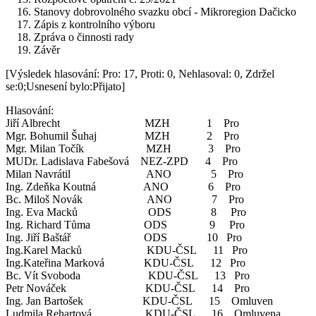
Stanovy dobrovolného svazku obcí - Mikroregion Dačicko
Zápis z kontrolního výboru
Zpráva o činnosti rady
Závěr
[Výsledek hlasování: Pro: 17, Proti: 0, Nehlasoval: 0, Zdržel
se:0;Usnesení bylo:Přijato]
Hlasování:
Jiří Albrecht MZH 1 Pro
Mgr. Bohumil Šuhaj MZH 2 Pro
Mgr. Milan Točík MZH 3 Pro
MUDr. Ladislava Fabešová NEZ-ZPD 4 Pro
Milan Navrátil ANO 5 Pro
Ing. Zdeňka Koutná ANO 6 Pro
Bc. Miloš Novák ANO 7 Pro
Ing. Eva Macků ODS 8 Pro
Ing. Richard Tůma ODS 9 Pro
Ing. Jiří Baštář ODS 10 Pro
Ing.Karel Macků KDU-ČSL 11 Pro
Ing.Kateřina Marková KDU-ČSL 12 Pro
Bc. Vít Svoboda KDU-ČSL 13 Pro
Petr Nováček KDU-ČSL 14 Pro
Ing. Jan Bartošek KDU-ČSL 15 Omluven
Ludmila Rehartová KDU-ČSL 16 Omluvena