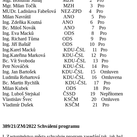
Mgr. Bohumil Šuhaj MZH 2 Pro
Mgr. Milan Točík MZH 3 Pro
MUDr. Ladislava Fabešová NEZ-ZPD 4 Pro
Milan Navrátil ANO 5 Pro
Ing. Zdeňka Koutná ANO 6 Pro
Bc. Miloš Novák ANO 7 Pro
Ing. Eva Macků ODS 8 Pro
Ing. Richard Tůma ODS 9 Pro
Ing. Jiří Baštář ODS 10 Pro
Ing.Karel Macků KDU-ČSL 11 Pro
Ing.Kateřina Marková KDU-ČSL 12 Pro
Bc. Vít Svoboda KDU-ČSL 13 Pro
Petr Nováček KDU-ČSL 14 Pro
Ing. Jan Bartošek KDU-ČSL 15 Omluven
Ludmila Rehartová KDU-ČSL 16 Omluvena
Bc. Martin Rychlík KDU-ČSL 17 Pro
Milan Kubek ODS 18 Pro
Ing. Luboš Stejskal ČSSD 19 Nepřítomen
Vlastislav Švec KSČM 20 Omluven
Vladimír Dušek KSČM 21 Pro
389/21/ZM/2022 Schválení programu
I. Zastupitelstvo města schvaluje program zasedání tak, jak byl