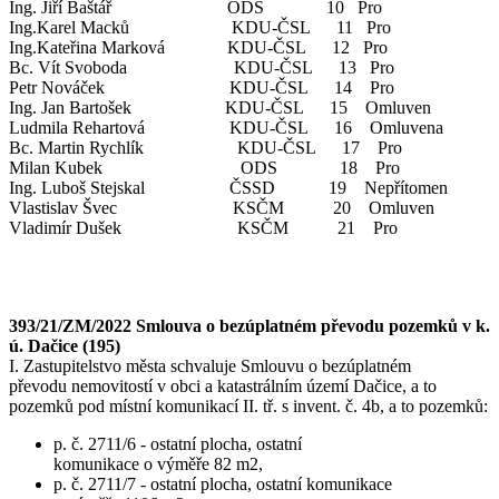
Ing. Jiří Baštář ODS 10 Pro
Ing.Karel Macků KDU-ČSL 11 Pro
Ing.Kateřina Marková KDU-ČSL 12 Pro
Bc. Vít Svoboda KDU-ČSL 13 Pro
Petr Nováček KDU-ČSL 14 Pro
Ing. Jan Bartošek KDU-ČSL 15 Omluven
Ludmila Rehartová KDU-ČSL 16 Omluvena
Bc. Martin Rychlík KDU-ČSL 17 Pro
Milan Kubek ODS 18 Pro
Ing. Luboš Stejskal ČSSD 19 Nepřítomen
Vlastislav Švec KSČM 20 Omluven
Vladimír Dušek KSČM 21 Pro
393/21/ZM/2022 Smlouva o bezúplatném převodu pozemků v k.
ú. Dačice (195)
I. Zastupitelstvo města schvaluje Smlouvu o bezúplatném
převodu nemovitostí v obci a katastrálním území Dačice, a to
pozemků pod místní komunikací II. tř. s invent. č. 4b, a to pozemků:
p. č. 2711/6 - ostatní plocha, ostatní
komunikace o výměře 82 m2,
p. č. 2711/7 - ostatní plocha, ostatní komunikace