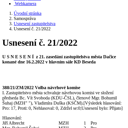
Webkamera
Úvodní stránka
Samospráva
Usnesení zastupitelstva
Usnesení č. 21/2022
Usnesení č. 21/2022
U S N E S E N Í z 21. zasedání zastupitelstva města Dačice
konané dne 16.2.2022 v hlavním sále KD Beseda
388/21/ZM/2022 Volba návrhové komise
I. Zastupitelstvo města schvaluje návrhovou komisi ve složení
předseda Bc. Vít Svoboda (KDU-ČSL), členové Mgr. Bohumil
Šuhaj (MZH" "), Vladimíra Duška (KSČM).[Výsledek hlasování:
Pro: 17, Proti: 0, Nehlasoval: 0, Zdržel se:0;Usnesení bylo: Přijato]
Hlasování:
Jiří Albrecht MZH 1 Pro