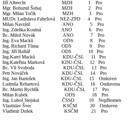
Jiří Albrecht MZH 1 Pro
Mgr. Bohumil Šuhaj MZH 2 Pro
Mgr. Milan Točík MZH 3 Pro
MUDr. Ladislava Fabešová NEZ-ZPD 4 Pro
Milan Navrátil ANO 5 Pro
Ing. Zdeňka Koutná ANO 6 Pro
Bc. Miloš Novák ANO 7 Pro
Ing. Eva Macků ODS 8 Pro
Ing. Richard Tůma ODS 9 Pro
Ing. Jiří Baštář ODS 10 Pro
Ing.Karel Macků KDU-ČSL 11 Pro
Ing.Kateřina Marková KDU-ČSL 12 Pro
Bc. Vít Svoboda KDU-ČSL 13 Pro
Petr Nováček KDU-ČSL 14 Pro
Ing. Jan Bartošek KDU-ČSL 15 Omluven
Ludmila Rehartová KDU-ČSL 16 Omluvena
Bc. Martin Rychlík KDU-ČSL 17 Pro
Milan Kubek ODS 18 Pro
Ing. Luboš Stejskal ČSSD 19 Nepřítomen
Vlastislav Švec KSČM 20 Omluven
Vladimír Dušek KSČM 21 Pro