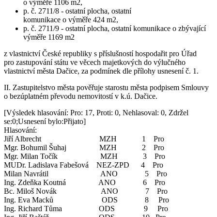
o výměře 1106 m2,
p. č. 2711/8 - ostatní plocha, ostatní
komunikace o výměře 424 m2,
p. č. 2711/9 - ostatní plocha, ostatní komunikace o zbývající
výměře 1169 m2
z vlastnictví České republiky s příslušností hospodařit pro Úřad
pro zastupování státu ve věcech majetkových do výlučného
vlastnictví města Dačice, za podmínek dle přílohy usnesení č. 1.
II. Zastupitelstvo města pověřuje starostu města podpisem Smlouvy
o bezúplatném převodu nemovitostí v k.ú. Dačice.
[Výsledek hlasování: Pro: 17, Proti: 0, Nehlasoval: 0, Zdržel
se:0;Usnesení bylo:Přijato]
Hlasování:
Jiří Albrecht MZH 1 Pro
Mgr. Bohumil Šuhaj MZH 2 Pro
Mgr. Milan Točík MZH 3 Pro
MUDr. Ladislava Fabešová NEZ-ZPD 4 Pro
Milan Navrátil ANO 5 Pro
Ing. Zdeňka Koutná ANO 6 Pro
Bc. Miloš Novák ANO 7 Pro
Ing. Eva Macků ODS 8 Pro
Ing. Richard Tůma ODS 9 Pro