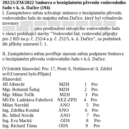
392/21/ZM/2022 Smlouva o bezúplatném převodu vodovodního
řadu v k. ú. Dačice (194)
I. Zastupitelstvo města schvaluje smlouvu o bezúplatném převodu
vodovodního řadu do majetku města Dačice, který byl vybudován
investory ░░░░ ░░░░ ░░░░ ░░░░ ░░░░ ░░░░ ░░░░
░░░░ ░░░░ ░ jako prodloužení stávajícího vodovodního řadu
v rámci probíhající stavby "Vodovodní řad, vodovodní přípojky
pro 2 RD na p. č. 252/4 a p. č. 252/5, k. ú. Dačice", za podmínek
dle přílohy usnesení č. 1.
II. Zastupitelstvo města pověřuje starostu města podpisem Smlouvy
o bezúplatném převodu vodovodního řadu v k.ú. Dačice.
[Výsledek hlasování: Pro: 17, Proti: 0, Nehlasoval: 0, Zdržel
se:0;Usnesení bylo:Přijato]
Hlasování:
Jiří Albrecht MZH 1 Pro
Mgr. Bohumil Šuhaj MZH 2 Pro
Mgr. Milan Točík MZH 3 Pro
MUDr. Ladislava Fabešová NEZ-ZPD 4 Pro
Milan Navrátil ANO 5 Pro
Ing. Zdeňka Koutná ANO 6 Pro
Bc. Miloš Novák ANO 7 Pro
Ing. Eva Macků ODS 8 Pro
Ing. Richard Tůma ODS 9 Pro