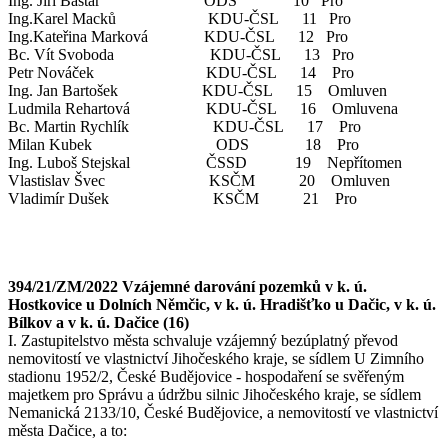
Ing. Jiří Baštář ODS 10 Pro
Ing.Karel Macků KDU-ČSL 11 Pro
Ing.Kateřina Marková KDU-ČSL 12 Pro
Bc. Vít Svoboda KDU-ČSL 13 Pro
Petr Nováček KDU-ČSL 14 Pro
Ing. Jan Bartošek KDU-ČSL 15 Omluven
Ludmila Rehartová KDU-ČSL 16 Omluvena
Bc. Martin Rychlík KDU-ČSL 17 Pro
Milan Kubek ODS 18 Pro
Ing. Luboš Stejskal ČSSD 19 Nepřítomen
Vlastislav Švec KSČM 20 Omluven
Vladimír Dušek KSČM 21 Pro
394/21/ZM/2022 Vzájemné darování pozemků v k. ú.
Hostkovice u Dolních Němčic, v k. ú. Hradišťko u Dačic, v k. ú.
Bílkov a v k. ú. Dačice (16)
I. Zastupitelstvo města schvaluje vzájemný bezúplatný převod
nemovitostí ve vlastnictví Jihočeského kraje, se sídlem U Zimního
stadionu 1952/2, České Budějovice - hospodaření se svěřeným
majetkem pro Správu a údržbu silnic Jihočeského kraje, se sídlem
Nemanická 2133/10, České Budějovice, a nemovitostí ve vlastnictví
města Dačice, a to: