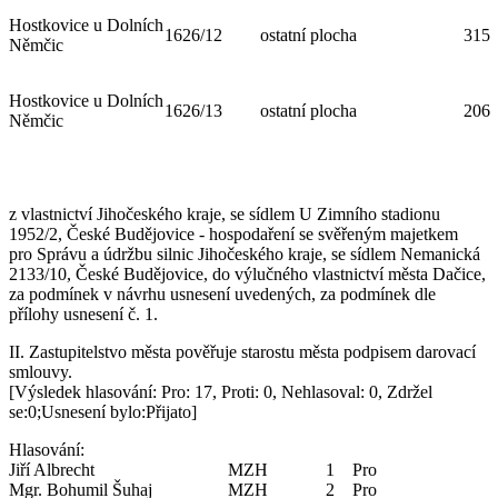
Hostkovice u Dolních
1626/12
ostatní plocha
315
Němčic
Hostkovice u Dolních
1626/13
ostatní plocha
206
Němčic
z vlastnictví Jihočeského kraje, se sídlem U Zimního stadionu
1952/2, České Budějovice - hospodaření se svěřeným majetkem
pro Správu a údržbu silnic Jihočeského kraje, se sídlem Nemanická
2133/10, České Budějovice, do výlučného vlastnictví města Dačice,
za podmínek v návrhu usnesení uvedených, za podmínek dle
přílohy usnesení č. 1.
II. Zastupitelstvo města pověřuje starostu města podpisem darovací
smlouvy.
[Výsledek hlasování: Pro: 17, Proti: 0, Nehlasoval: 0, Zdržel
se:0;Usnesení bylo:Přijato]
Hlasování:
Jiří Albrecht MZH 1 Pro
Mgr. Bohumil Šuhaj MZH 2 Pro