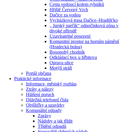
Cesta vedoucí kolem rybníků
Hřiště Červený Vrch
Dačice za vodou
Vycházková trasa Dačice–Hradišťko
„ Jurský parčík“ odpočinková zóna v
divoké přírodě
Uzavíratelné posezení
Komunitní prostor na horním náměstí
(Hradecká brána)
Bosonohý chodník
Odkládací box u hřbitova
Oprava ulice
Motýlí stráň
Portál občana
Praktické informace
Informace, městský rozhlas
Ztráty a nálezy
Hlášení poruch
Důležitá telefonní čísla
Objížďky a uzavírky
Komunální odpady
Zprávy
Nádoby a jak třídit
Třídění odpadů
Stanoviště sběrných nádob