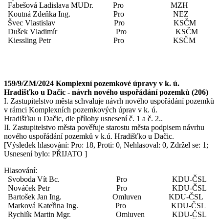
Fabešová Ladislava MUDr. Pro MZH
Koutná Zdeňka Ing. Pro NEZ
Švec Vlastislav Pro KSČM
Dušek Vladimír Pro KSČM
Kiessling Petr Pro KSČM
159/9/ZM/2024 Komplexní pozemkové úpravy v k. ú.
Hradišťko u Dačic - návrh nového uspořádání pozemků (206)
I. Zastupitelstvo města schvaluje návrh nového uspořádání pozemků
v rámci Komplexních pozemkových úprav v k. ú.
Hradišťku u Dačic, dle přílohy usnesení č. 1 a č. 2..
II. Zastupitelstvo města pověřuje starostu města podpisem návrhu
nového uspořádání pozemků v k.ú. Hradišťko u Dačic.
[Výsledek hlasování: Pro: 18, Proti: 0, Nehlasoval: 0, Zdržel se: 1;
Usnesení bylo: PŘIJATO ]
Hlasování:
Svoboda Vít Bc. Pro KDU-ČSL
Nováček Petr Pro KDU-ČSL
Bartošek Jan Ing. Omluven KDU-ČSL
Marková Kateřina Ing. Pro KDU-ČSL
Rychlík Martin Mgr. Omluven KDU-ČSL