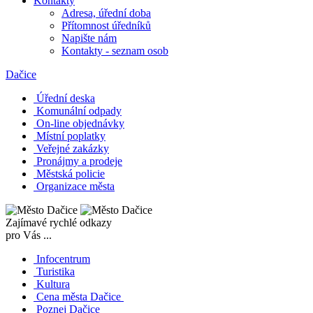
Kontakty
Adresa, úřední doba
Přítomnost úředníků
Napište nám
Kontakty - seznam osob
Dačice
Úřední deska
Komunální odpady
On-line objednávky
Místní poplatky
Veřejné zakázky
Pronájmy a prodeje
Městská policie
Organizace města
Zajímavé rychlé odkazy
pro Vás ...
Infocentrum
Turistika
Kultura
Cena města Dačice
Poznej Dačice