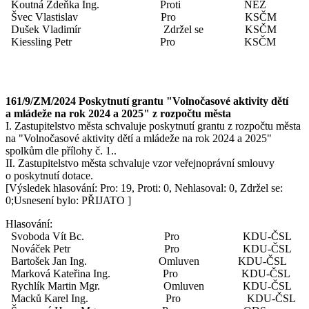
Koutná Zdeňka Ing. Proti NEZ
Švec Vlastislav Pro KSČM
Dušek Vladimír Zdržel se KSČM
Kiessling Petr Pro KSČM
161/9/ZM/2024 Poskytnutí grantu "Volnočasové aktivity dětí
a mládeže na rok 2024 a 2025" z rozpočtu města
I. Zastupitelstvo města schvaluje poskytnutí grantu z rozpočtu města
na "Volnočasové aktivity dětí a mládeže na rok 2024 a 2025"
spolkům dle přílohy č. 1..
II. Zastupitelstvo města schvaluje vzor veřejnoprávní smlouvy
o poskytnutí dotace.
[Výsledek hlasování: Pro: 19, Proti: 0, Nehlasoval: 0, Zdržel se:
0;Usnesení bylo: PŘIJATO ]
Hlasování:
Svoboda Vít Bc. Pro KDU-ČSL
Nováček Petr Pro KDU-ČSL
Bartošek Jan Ing. Omluven KDU-ČSL
Marková Kateřina Ing. Pro KDU-ČSL
Rychlík Martin Mgr. Omluven KDU-ČSL
Macků Karel Ing. Pro KDU-ČSL