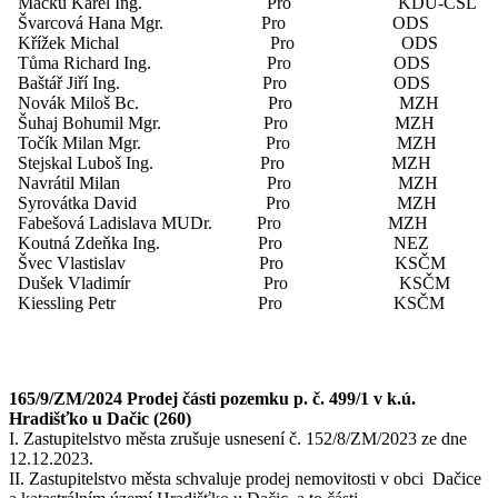
Macků Karel Ing. Pro KDU-ČSL
Švarcová Hana Mgr. Pro ODS
Křížek Michal Pro ODS
Tůma Richard Ing. Pro ODS
Baštář Jiří Ing. Pro ODS
Novák Miloš Bc. Pro MZH
Šuhaj Bohumil Mgr. Pro MZH
Točík Milan Mgr. Pro MZH
Stejskal Luboš Ing. Pro MZH
Navrátil Milan Pro MZH
Syrovátka David Pro MZH
Fabešová Ladislava MUDr. Pro MZH
Koutná Zdeňka Ing. Pro NEZ
Švec Vlastislav Pro KSČM
Dušek Vladimír Pro KSČM
Kiessling Petr Pro KSČM
165/9/ZM/2024 Prodej části pozemku p. č. 499/1 v k.ú.
Hradišťko u Dačic (260)
I. Zastupitelstvo města zrušuje usnesení č. 152/8/ZM/2023 ze dne
12.12.2023.
II. Zastupitelstvo města schvaluje prodej nemovitosti v obci Dačice