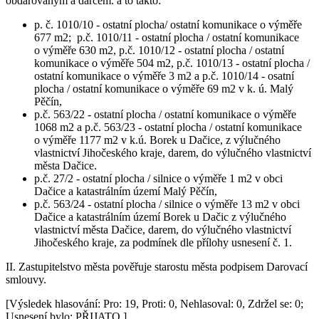
obdarovaným a dárcem. a to takto:
p. č. 1010/10 - ostatní plocha/ ostatní komunikace o výměře
677 m2; p.č. 1010/11 - ostatní plocha / ostatní komunikace
o výměře 630 m2, p.č. 1010/12 - ostatní plocha / ostatní
komunikace o výměře 504 m2, p.č. 1010/13 - ostatní plocha /
ostatní komunikace o výměře 3 m2 a p.č. 1010/14 - osatní
plocha / ostatní komunikace o výměře 69 m2 v k. ú. Malý
Pěčín,
p.č. 563/22 - ostatní plocha / ostatní komunikace o výměře
1068 m2 a p.č. 563/23 - ostatní plocha / ostatní komunikace
o výměře 1177 m2 v k.ú. Borek u Dačice, z výlučného
vlastnictví Jihočeského kraje, darem, do výlučného vlastnictví
města Dačice.
p.č. 27/2 - ostatní plocha / silnice o výměře 1 m2 v obci
Dačice a katastrálním území Malý Pěčín,
p.č. 563/24 - ostatní plocha / silnice o výměře 13 m2 v obci
Dačice a katastrálním území Borek u Dačic z výlučného
vlastnictví města Dačice, darem, do výlučného vlastnictví
Jihočeského kraje, za podmínek dle přílohy usnesení č. 1.
II. Zastupitelstvo města pověřuje starostu města podpisem Darovací
smlouvy.
[Výsledek hlasování: Pro: 19, Proti: 0, Nehlasoval: 0, Zdržel se: 0;
Usnesení bylo: PŘIJATO ]