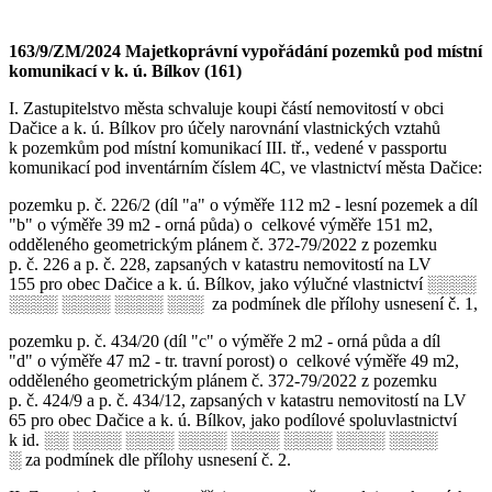
163/9/ZM/2024 Majetkoprávní vypořádání pozemků pod místní
komunikací v k. ú. Bílkov (161)
I. Zastupitelstvo města schvaluje koupi částí nemovitostí v obci
Dačice a k. ú. Bílkov pro účely narovnání vlastnických vztahů
k pozemkům pod místní komunikací III. tř., vedené v passportu
komunikací pod inventárním číslem 4C, ve vlastnictví města Dačice:
pozemku p. č. 226/2 (díl "a" o výměře 112 m2 - lesní pozemek a díl
"b" o výměře 39 m2 - orná půda) o celkové výměře 151 m2,
odděleného geometrickým plánem č. 372-79/2022 z pozemku
p. č. 226 a p. č. 228, zapsaných v katastru nemovitostí na LV
155 pro obec Dačice a k. ú. Bílkov, jako výlučné vlastnictví ░░░░
░░░░ ░░░░ ░░░░ ░░░ za podmínek dle přílohy usnesení č. 1,
pozemku p. č. 434/20 (díl "c" o výměře 2 m2 - orná půda a díl
"d" o výměře 47 m2 - tr. travní porost) o celkové výměře 49 m2,
odděleného geometrickým plánem č. 372-79/2022 z pozemku
p. č. 424/9 a p. č. 434/12, zapsaných v katastru nemovitostí na LV
65 pro obec Dačice a k. ú. Bílkov, jako podílové spoluvlastnictví
k id. ░░ ░░░░ ░░░░ ░░░░ ░░░░ ░░░░ ░░░░ ░░░░
░ za podmínek dle přílohy usnesení č. 2.