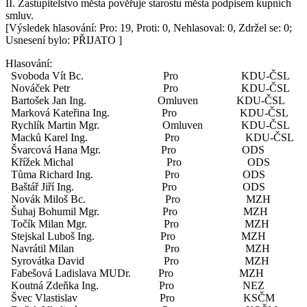
II. Zastupitelstvo města pověřuje starostu města podpisem kupních
smluv.
[Výsledek hlasování: Pro: 19, Proti: 0, Nehlasoval: 0, Zdržel se: 0;
Usnesení bylo: PŘIJATO ]
Hlasování:
Svoboda Vít Bc. Pro KDU-ČSL
Nováček Petr Pro KDU-ČSL
Bartošek Jan Ing. Omluven KDU-ČSL
Marková Kateřina Ing. Pro KDU-ČSL
Rychlík Martin Mgr. Omluven KDU-ČSL
Macků Karel Ing. Pro KDU-ČSL
Švarcová Hana Mgr. Pro ODS
Křížek Michal Pro ODS
Tůma Richard Ing. Pro ODS
Baštář Jiří Ing. Pro ODS
Novák Miloš Bc. Pro MZH
Šuhaj Bohumil Mgr. Pro MZH
Točík Milan Mgr. Pro MZH
Stejskal Luboš Ing. Pro MZH
Navrátil Milan Pro MZH
Syrovátka David Pro MZH
Fabešová Ladislava MUDr. Pro MZH
Koutná Zdeňka Ing. Pro NEZ
Švec Vlastislav Pro KSČM