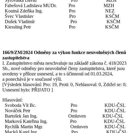
Syrovátka David Pro MZH
Fabešová Ladislava MUDr. Pro MZH
Koutná Zdeňka Ing. Pro NEZ
Švec Vlastislav Pro KSČM
Dušek Vladimír Pro KSČM
Kiessling Petr Pro KSČM
166/9/ZM/2024 Odměny za výkon funkce neuvolněných členů
zastupitelstva
I. Zastupitelstvo města neschvaluje na základě zákona č. 418/2023
Sb., nové odměny pro neuvolněné členy zastupitelstva, které jsou
uvedeny v příloze usnesení, a to s účinností od 01.03.2024,
a ponechává je v současné výši.
[Výsledek hlasování: Pro: 19, Proti: 0, Nehlasoval: 0, Zdržel se: 0;
Usnesení bylo: PŘIJATO ]
Hlasování:
Svoboda Vít Bc. Pro KDU-ČSL
Nováček Petr Pro KDU-ČSL
Bartošek Jan Ing. Omluven KDU-ČSL
Marková Kateřina Ing. Pro KDU-ČSL
Rychlík Martin Mgr. Omluven KDU-ČSL
Macků Karel Ing. Pro KDU-ČSL