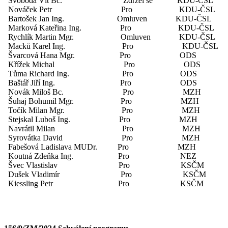
Svoboda Vít Bc. Zdržel se KDU-ČSL
Nováček Petr Pro KDU-ČSL
Bartošek Jan Ing. Omluven KDU-ČSL
Marková Kateřina Ing. Pro KDU-ČSL
Rychlík Martin Mgr. Omluven KDU-ČSL
Macků Karel Ing. Pro KDU-ČSL
Švarcová Hana Mgr. Pro ODS
Křížek Michal Pro ODS
Tůma Richard Ing. Pro ODS
Baštář Jiří Ing. Pro ODS
Novák Miloš Bc. Pro MZH
Šuhaj Bohumil Mgr. Pro MZH
Točík Milan Mgr. Pro MZH
Stejskal Luboš Ing. Pro MZH
Navrátil Milan Pro MZH
Syrovátka David Pro MZH
Fabešová Ladislava MUDr. Pro MZH
Koutná Zdeňka Ing. Pro NEZ
Švec Vlastislav Pro KSČM
Dušek Vladimír Pro KSČM
Kiessling Petr Pro KSČM