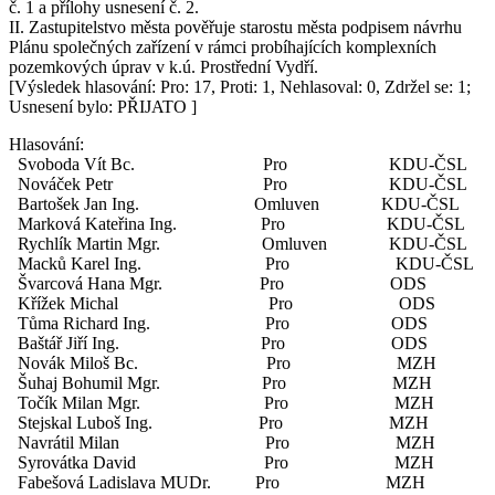
č. 1 a přílohy usnesení č. 2.
II. Zastupitelstvo města pověřuje starostu města podpisem návrhu
Plánu společných zařízení v rámci probíhajících komplexních
pozemkových úprav v k.ú. Prostřední Vydří.
[Výsledek hlasování: Pro: 17, Proti: 1, Nehlasoval: 0, Zdržel se: 1;
Usnesení bylo: PŘIJATO ]
Hlasování:
Svoboda Vít Bc. Pro KDU-ČSL
Nováček Petr Pro KDU-ČSL
Bartošek Jan Ing. Omluven KDU-ČSL
Marková Kateřina Ing. Pro KDU-ČSL
Rychlík Martin Mgr. Omluven KDU-ČSL
Macků Karel Ing. Pro KDU-ČSL
Švarcová Hana Mgr. Pro ODS
Křížek Michal Pro ODS
Tůma Richard Ing. Pro ODS
Baštář Jiří Ing. Pro ODS
Novák Miloš Bc. Pro MZH
Šuhaj Bohumil Mgr. Pro MZH
Točík Milan Mgr. Pro MZH
Stejskal Luboš Ing. Pro MZH
Navrátil Milan Pro MZH
Syrovátka David Pro MZH
Fabešová Ladislava MUDr. Pro MZH