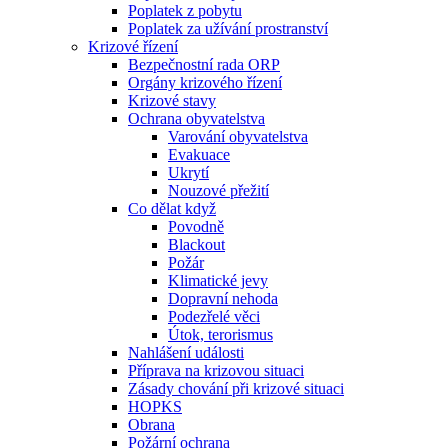
Poplatek z pobytu
Poplatek za užívání prostranství
Krizové řízení
Bezpečnostní rada ORP
Orgány krizového řízení
Krizové stavy
Ochrana obyvatelstva
Varování obyvatelstva
Evakuace
Ukrytí
Nouzové přežití
Co dělat když
Povodně
Blackout
Požár
Klimatické jevy
Dopravní nehoda
Podezřelé věci
Útok, terorismus
Nahlášení události
Příprava na krizovou situaci
Zásady chování při krizové situaci
HOPKS
Obrana
Požární ochrana