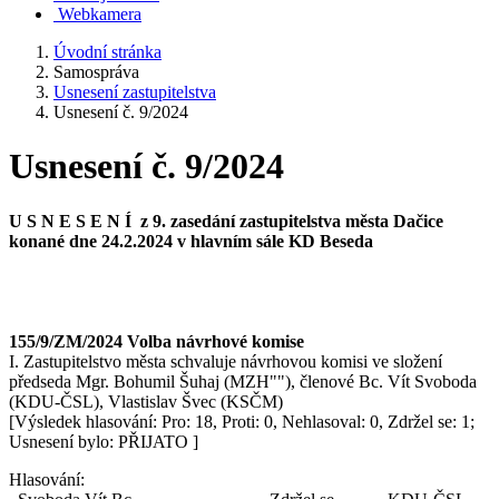
Webkamera
Úvodní stránka
Samospráva
Usnesení zastupitelstva
Usnesení č. 9/2024
Usnesení č. 9/2024
U S N E S E N Í z 9. zasedání zastupitelstva města Dačice
konané dne 24.2.2024 v hlavním sále KD Beseda
155/9/ZM/2024 Volba návrhové komise
I. Zastupitelstvo města schvaluje návrhovou komisi ve složení
předseda Mgr. Bohumil Šuhaj (MZH""), členové Bc. Vít Svoboda
(KDU-ČSL), Vlastislav Švec (KSČM)
[Výsledek hlasování: Pro: 18, Proti: 0, Nehlasoval: 0, Zdržel se: 1;
Usnesení bylo: PŘIJATO ]
Hlasování: