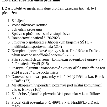
156/9/ZM/2024 Schválení programu
I. Zastupitelstvo města schvaluje program zasedání tak, jak byl
předložen
Zahájení
Volba návrhové komise
Schválení programu
Zpráva o plnění usnesení zastupitelstva
Rozpočtové opatření č. 30/2023
Smlouva o spolupráci s Jihočeským krajem a SŠTO -
multifunkční sportovní hala (214)
Komplexní pozemkové úpravy v k. ú. Hradišťko u Dačic -
návrh nového uspořádání pozemků (206)
Plán společných zařízení - komplexní pozemkové úpravy v k.
ú. Prostřední Vydří (215)
Poskytnutí grantu "Volnočasové aktivity dětí a mládeže na rok
2024 a 2025" z rozpočtu města
Darovací smlouva - pozemky v k. ú. Malý Pěčín a k.ú. Borek
u Dačic (23)
Majetkoprávní vypořádání pozemků pod místní komunikací
v k. ú. Bílkov (161)
Záměr bezúplatného převodu části pozemku v k. ú. Bílkov
(213)
Prodej části pozemku p. č. 499/1 v k.ú. Hradišťko u Dačic
(260)