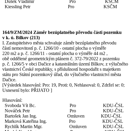
Dušek Vladimír Pro KSČM
Kiessling Petr Pro KSČM
164/9/ZM/2024 Záměr bezúplatného převodu části pozemku
v k. ú. Bílkov (213)
I. Zastupitelstvo města schvaluje záměr bezúplatného převodu
částí nemovitostí p. č. 1266/10 - ostatní plocha o výměře
220 m2 a p. č. 1266/11 - ostatní plocha o výměře 44 m2 ,
obě oddělené geometrickým plánem č. 372-79/2022 z pozemku
p. č. 1266/5 v obci Dačice a katastrálním území Bílkov, z výlučného
vlastnictví České republiky, s příslušností hospodařit s majetkem
státu pro Státní pozemkový úřad, do výlučného vlastnictví města
Dačice.
[Výsledek hlasování: Pro: 19, Proti: 0, Nehlasoval: 0, Zdržel se: 0;
Usnesení bylo: PŘIJATO ]
Hlasování:
Svoboda Vít Bc. Pro KDU-ČSL
Nováček Petr Pro KDU-ČSL
Bartošek Jan Ing. Omluven KDU-ČSL
Marková Kateřina Ing. Pro KDU-ČSL
Rychlík Martin Mgr. Omluven KDU-ČSL