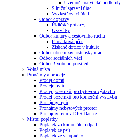
Územně analytické podklady
Silniční správní úřad
Vyvlastňovací úřad
Odbor dopravy
Řidičské průkazy
Uzavírky
Odbor kultury a cestovního ruchu
Památková péče
Získané dotace v kultuře
Odbor obecní živnostenský úřad
Odbor sociálních věcí
Odbor životního prostředí
Volná místa
Pronájmy a prodeje
Prodej domů
Prodeje bytů
Prodej pozemků pro bytovou výstavbu
Prodej pozemků pro komerční výstavbu
Pronájmy bytů
Pronájmy nebytových prostor
Pronájmy bytů v DPS Dačice
Místní poplatky
Poplatek za komunální odpad
Poplatek ze psů
Poplatek ze vstupného