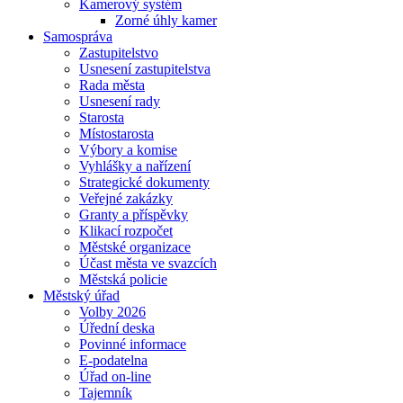
Kamerový systém
Zorné úhly kamer
Samospráva
Zastupitelstvo
Usnesení zastupitelstva
Rada města
Usnesení rady
Starosta
Místostarosta
Výbory a komise
Vyhlášky a nařízení
Strategické dokumenty
Veřejné zakázky
Granty a příspěvky
Klikací rozpočet
Městské organizace
Účast města ve svazcích
Městská policie
Městský úřad
Volby 2026
Úřední deska
Povinné informace
E-podatelna
Úřad on-line
Tajemník