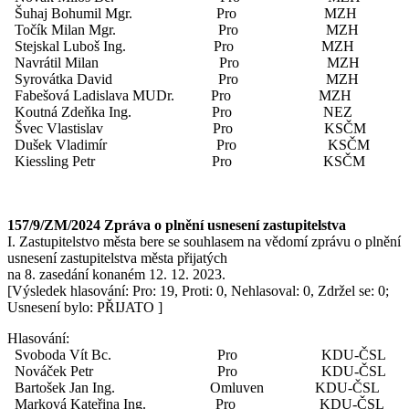
Šuhaj Bohumil Mgr. Pro MZH
Točík Milan Mgr. Pro MZH
Stejskal Luboš Ing. Pro MZH
Navrátil Milan Pro MZH
Syrovátka David Pro MZH
Fabešová Ladislava MUDr. Pro MZH
Koutná Zdeňka Ing. Pro NEZ
Švec Vlastislav Pro KSČM
Dušek Vladimír Pro KSČM
Kiessling Petr Pro KSČM
157/9/ZM/2024 Zpráva o plnění usnesení zastupitelstva
I. Zastupitelstvo města bere se souhlasem na vědomí zprávu o plnění
usnesení zastupitelstva města přijatých
na 8. zasedání konaném 12. 12. 2023.
[Výsledek hlasování: Pro: 19, Proti: 0, Nehlasoval: 0, Zdržel se: 0;
Usnesení bylo: PŘIJATO ]
Hlasování:
Svoboda Vít Bc. Pro KDU-ČSL
Nováček Petr Pro KDU-ČSL
Bartošek Jan Ing. Omluven KDU-ČSL
Marková Kateřina Ing. Pro KDU-ČSL