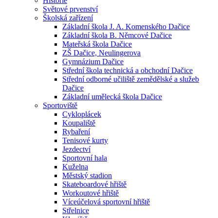
Historie
Světové prvenství
Školská zařízení
Základní škola J. A. Komenského Dačice
Základní škola B. Němcové Dačice
Mateřská škola Dačice
ZŠ Dačice, Neulingerova
Gymnázium Dačice
Střední škola technická a obchodní Dačice
Střední odborné učiliště zemědělské a služeb
Dačice
Základní umělecká škola Dačice
Sportoviště
Cykloplácek
Koupaliště
Rybaření
Tenisové kurty
Jezdectví
Sportovní hala
Kuželna
Městský stadion
Skateboardové hřiště
Workoutové hřiště
Víceúčelová sportovní hřiště
Střelnice