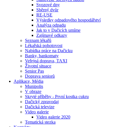
Svozové dny
Sběrný dvůr
RE-USE
Výsledky odpadového hospodářství
Analýza odpadu
Jak to v Dačicích umíme
Zajímavé odkazy
Seznam lékařů
Lékařská pohotovost
Nabídka práce na Dačicku
Banky, bankomaty
Veřejná doprava, TAXI
Životní situace
Senior Pas
Doprava seniorů
Aplikace, Média
Munipolis
V obraze
Skryté příběhy - První kostka cukru
Dačický zpravodaj
Dačická televize
Video galerie
Video galerie 2020
Tematická stezka