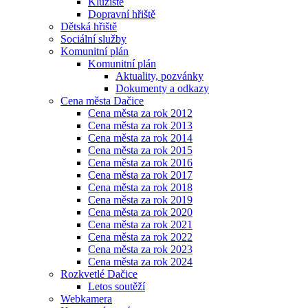
Kluziště
Dopravní hřiště
Dětská hřiště
Sociální služby
Komunitní plán
Komunitní plán
Aktuality, pozvánky
Dokumenty a odkazy
Cena města Dačice
Cena města za rok 2012
Cena města za rok 2013
Cena města za rok 2014
Cena města za rok 2015
Cena města za rok 2016
Cena města za rok 2017
Cena města za rok 2018
Cena města za rok 2019
Cena města za rok 2020
Cena města za rok 2021
Cena města za rok 2022
Cena města za rok 2023
Cena města za rok 2024
Rozkvetlé Dačice
Letos soutěží
Webkamera