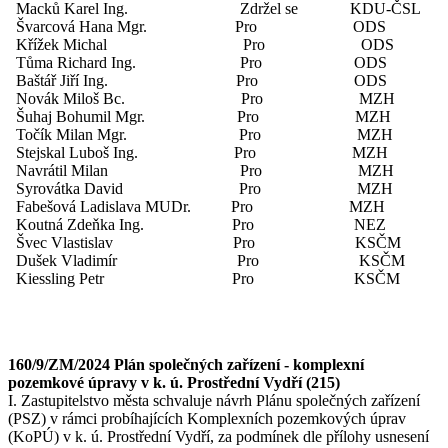
Macků Karel Ing. Zdržel se KDU-ČSL
Švarcová Hana Mgr. Pro ODS
Křížek Michal Pro ODS
Tůma Richard Ing. Pro ODS
Baštář Jiří Ing. Pro ODS
Novák Miloš Bc. Pro MZH
Šuhaj Bohumil Mgr. Pro MZH
Točík Milan Mgr. Pro MZH
Stejskal Luboš Ing. Pro MZH
Navrátil Milan Pro MZH
Syrovátka David Pro MZH
Fabešová Ladislava MUDr. Pro MZH
Koutná Zdeňka Ing. Pro NEZ
Švec Vlastislav Pro KSČM
Dušek Vladimír Pro KSČM
Kiessling Petr Pro KSČM
160/9/ZM/2024 Plán společných zařízení - komplexní
pozemkové úpravy v k. ú. Prostřední Vydří (215)
I. Zastupitelstvo města schvaluje návrh Plánu společných zařízení
(PSZ) v rámci probíhajících Komplexních pozemkových úprav
(KoPÚ) v k. ú. Prostřední Vydří, za podmínek dle přílohy usnesení