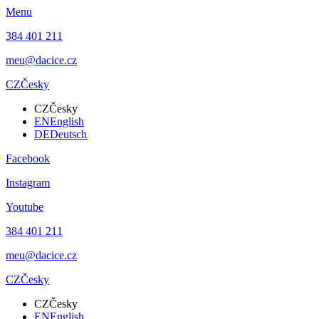
Menu
384 401 211
meu@dacice.cz
CZ
Česky
CZ
Česky
EN
English
DE
Deutsch
Facebook
Instagram
Youtube
384 401 211
meu@dacice.cz
CZ
Česky
CZ
Česky
EN
English