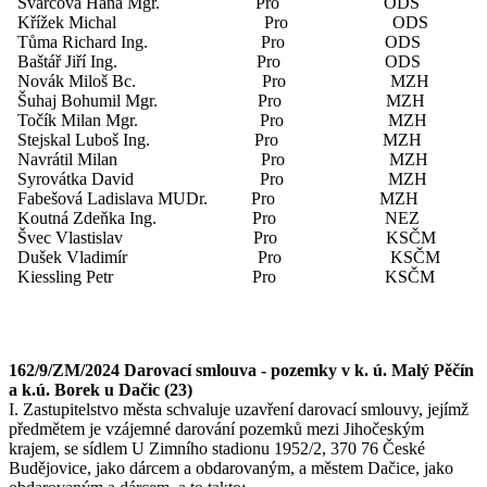
Švarcová Hana Mgr. Pro ODS
Křížek Michal Pro ODS
Tůma Richard Ing. Pro ODS
Baštář Jiří Ing. Pro ODS
Novák Miloš Bc. Pro MZH
Šuhaj Bohumil Mgr. Pro MZH
Točík Milan Mgr. Pro MZH
Stejskal Luboš Ing. Pro MZH
Navrátil Milan Pro MZH
Syrovátka David Pro MZH
Fabešová Ladislava MUDr. Pro MZH
Koutná Zdeňka Ing. Pro NEZ
Švec Vlastislav Pro KSČM
Dušek Vladimír Pro KSČM
Kiessling Petr Pro KSČM
162/9/ZM/2024 Darovací smlouva - pozemky v k. ú. Malý Pěčín
a k.ú. Borek u Dačic (23)
I. Zastupitelstvo města schvaluje uzavření darovací smlouvy, jejímž
předmětem je vzájemné darování pozemků mezi Jihočeským
krajem, se sídlem U Zimního stadionu 1952/2, 370 76 České
Budějovice, jako dárcem a obdarovaným, a městem Dačice, jako