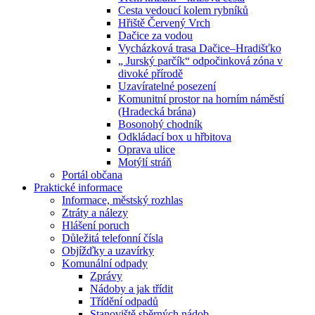
Cesta vedoucí kolem rybníků
Hřiště Červený Vrch
Dačice za vodou
Vycházková trasa Dačice–Hradišťko
„ Jurský parčík“ odpočinková zóna v
divoké přírodě
Uzavíratelné posezení
Komunitní prostor na horním náměstí
(Hradecká brána)
Bosonohý chodník
Odkládací box u hřbitova
Oprava ulice
Motýlí stráň
Portál občana
Praktické informace
Informace, městský rozhlas
Ztráty a nálezy
Hlášení poruch
Důležitá telefonní čísla
Objížďky a uzavírky
Komunální odpady
Zprávy
Nádoby a jak třídit
Třídění odpadů
Stanoviště sběrných nádob