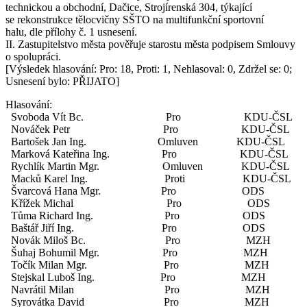
technickou a obchodní, Dačice, Strojírenská 304, týkající
se rekonstrukce tělocvičny SŠTO na multifunkční sportovní
halu, dle přílohy č. 1 usnesení.
II. Zastupitelstvo města pověřuje starostu města podpisem Smlouvy
o spolupráci.
[Výsledek hlasování: Pro: 18, Proti: 1, Nehlasoval: 0, Zdržel se: 0;
Usnesení bylo: PŘIJATO]
Hlasování:
Svoboda Vít Bc. Pro KDU-ČSL
Nováček Petr Pro KDU-ČSL
Bartošek Jan Ing. Omluven KDU-ČSL
Marková Kateřina Ing. Pro KDU-ČSL
Rychlík Martin Mgr. Omluven KDU-ČSL
Macků Karel Ing. Proti KDU-ČSL
Švarcová Hana Mgr. Pro ODS
Křížek Michal Pro ODS
Tůma Richard Ing. Pro ODS
Baštář Jiří Ing. Pro ODS
Novák Miloš Bc. Pro MZH
Šuhaj Bohumil Mgr. Pro MZH
Točík Milan Mgr. Pro MZH
Stejskal Luboš Ing. Pro MZH
Navrátil Milan Pro MZH
Syrovátka David Pro MZH