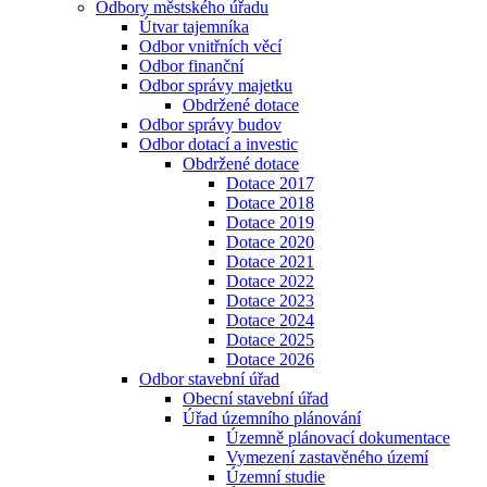
Odbory městského úřadu
Útvar tajemníka
Odbor vnitřních věcí
Odbor finanční
Odbor správy majetku
Obdržené dotace
Odbor správy budov
Odbor dotací a investic
Obdržené dotace
Dotace 2017
Dotace 2018
Dotace 2019
Dotace 2020
Dotace 2021
Dotace 2022
Dotace 2023
Dotace 2024
Dotace 2025
Dotace 2026
Odbor stavební úřad
Obecní stavební úřad
Úřad územního plánování
Územně plánovací dokumentace
Vymezení zastavěného území
Územní studie