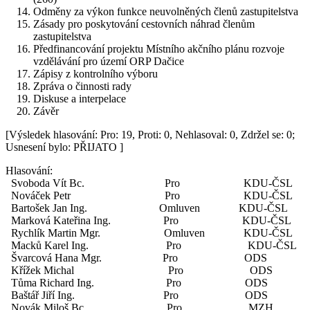
Odměny za výkon funkce neuvolněných členů zastupitelstva
Zásady pro poskytování cestovních náhrad členům
zastupitelstva
Předfinancování projektu Místního akčního plánu rozvoje
vzdělávání pro území ORP Dačice
Zápisy z kontrolního výboru
Zpráva o činnosti rady
Diskuse a interpelace
Závěr
[Výsledek hlasování: Pro: 19, Proti: 0, Nehlasoval: 0, Zdržel se: 0;
Usnesení bylo: PŘIJATO ]
Hlasování:
Svoboda Vít Bc. Pro KDU-ČSL
Nováček Petr Pro KDU-ČSL
Bartošek Jan Ing. Omluven KDU-ČSL
Marková Kateřina Ing. Pro KDU-ČSL
Rychlík Martin Mgr. Omluven KDU-ČSL
Macků Karel Ing. Pro KDU-ČSL
Švarcová Hana Mgr. Pro ODS
Křížek Michal Pro ODS
Tůma Richard Ing. Pro ODS
Baštář Jiří Ing. Pro ODS
Novák Miloš Bc. Pro MZH