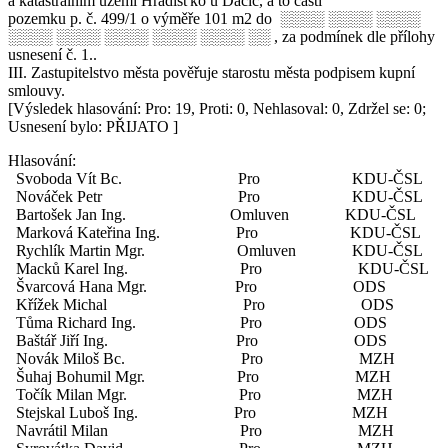
a katastrálním území Hradišťko u Dačic, a to části
pozemku p. č. 499/1 o výměře 101 m2 do ░░░░ ░░░░ ░░░░
░░░░ ░░░░ ░░░░ ░░░░ ░░░░ ░░ , za podmínek dle přílohy
usnesení č. 1..
III. Zastupitelstvo města pověřuje starostu města podpisem kupní
smlouvy.
[Výsledek hlasování: Pro: 19, Proti: 0, Nehlasoval: 0, Zdržel se: 0;
Usnesení bylo: PŘIJATO ]
Hlasování:
Svoboda Vít Bc. Pro KDU-ČSL
Nováček Petr Pro KDU-ČSL
Bartošek Jan Ing. Omluven KDU-ČSL
Marková Kateřina Ing. Pro KDU-ČSL
Rychlík Martin Mgr. Omluven KDU-ČSL
Macků Karel Ing. Pro KDU-ČSL
Švarcová Hana Mgr. Pro ODS
Křížek Michal Pro ODS
Tůma Richard Ing. Pro ODS
Baštář Jiří Ing. Pro ODS
Novák Miloš Bc. Pro MZH
Šuhaj Bohumil Mgr. Pro MZH
Točík Milan Mgr. Pro MZH
Stejskal Luboš Ing. Pro MZH
Navrátil Milan Pro MZH