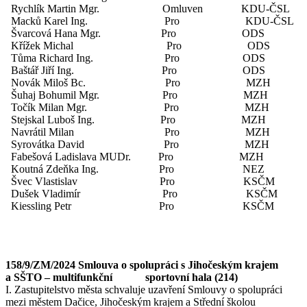
Rychlík Martin Mgr. Omluven KDU-ČSL
Macků Karel Ing. Pro KDU-ČSL
Švarcová Hana Mgr. Pro ODS
Křížek Michal Pro ODS
Tůma Richard Ing. Pro ODS
Baštář Jiří Ing. Pro ODS
Novák Miloš Bc. Pro MZH
Šuhaj Bohumil Mgr. Pro MZH
Točík Milan Mgr. Pro MZH
Stejskal Luboš Ing. Pro MZH
Navrátil Milan Pro MZH
Syrovátka David Pro MZH
Fabešová Ladislava MUDr. Pro MZH
Koutná Zdeňka Ing. Pro NEZ
Švec Vlastislav Pro KSČM
Dušek Vladimír Pro KSČM
Kiessling Petr Pro KSČM
158/9/ZM/2024 Smlouva o spolupráci s Jihočeským krajem
a SŠTO – multifunkční sportovní hala (214)
I. Zastupitelstvo města schvaluje uzavření Smlouvy o spolupráci
mezi městem Dačice, Jihočeským krajem a Střední školou