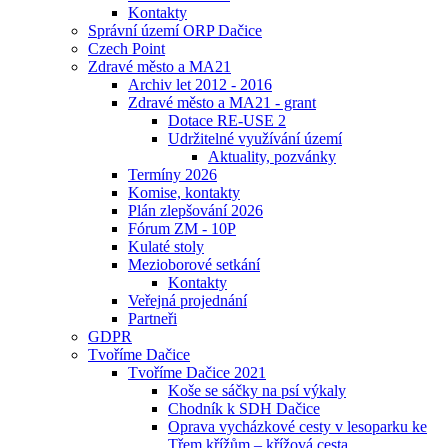
Kontakty
Správní území ORP Dačice
Czech Point
Zdravé město a MA21
Archiv let 2012 - 2016
Zdravé město a MA21 - grant
Dotace RE-USE 2
Udržitelné využívání území
Aktuality, pozvánky
Termíny 2026
Komise, kontakty
Plán zlepšování 2026
Fórum ZM - 10P
Kulaté stoly
Mezioborové setkání
Kontakty
Veřejná projednání
Partneři
GDPR
Tvoříme Dačice
Tvoříme Dačice 2021
Koše se sáčky na psí výkaly
Chodník k SDH Dačice
Oprava vycházkové cesty v lesoparku ke
Třem křížům – křížová cesta