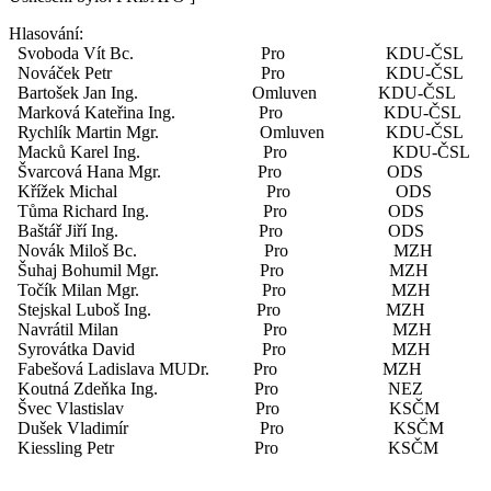
Hlasování:
Svoboda Vít Bc. Pro KDU-ČSL
Nováček Petr Pro KDU-ČSL
Bartošek Jan Ing. Omluven KDU-ČSL
Marková Kateřina Ing. Pro KDU-ČSL
Rychlík Martin Mgr. Omluven KDU-ČSL
Macků Karel Ing. Pro KDU-ČSL
Švarcová Hana Mgr. Pro ODS
Křížek Michal Pro ODS
Tůma Richard Ing. Pro ODS
Baštář Jiří Ing. Pro ODS
Novák Miloš Bc. Pro MZH
Šuhaj Bohumil Mgr. Pro MZH
Točík Milan Mgr. Pro MZH
Stejskal Luboš Ing. Pro MZH
Navrátil Milan Pro MZH
Syrovátka David Pro MZH
Fabešová Ladislava MUDr. Pro MZH
Koutná Zdeňka Ing. Pro NEZ
Švec Vlastislav Pro KSČM
Dušek Vladimír Pro KSČM
Kiessling Petr Pro KSČM