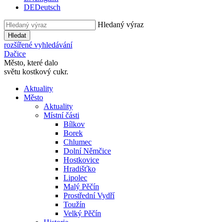
DE
Deutsch
Hledaný výraz
Hledat
rozšířené vyhledávání
Dačice
Město, které dalo
světu kostkový cukr.
Aktuality
Město
Aktuality
Místní části
Bílkov
Borek
Chlumec
Dolní Němčice
Hostkovice
Hradišťko
Lipolec
Malý Pěčín
Prostřední Vydří
Toužín
Velký Pěčín