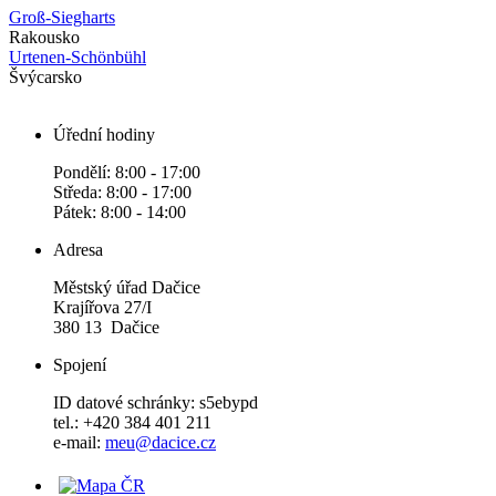
Groß-Siegharts
Rakousko
Urtenen-Schönbühl
Švýcarsko
Úřední hodiny
Pondělí: 8:00 - 17:00
Středa: 8:00 - 17:00
Pátek: 8:00 - 14:00
Adresa
Městský úřad Dačice
Krajířova 27/I
380 13 Dačice
Spojení
ID datové schránky: s5ebypd
tel.: +420 384 401 211
e-mail:
meu@dacice.cz