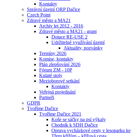
Kontakty
Správní území ORP Dačice
Czech Point
Zdravé město a MA21
Archiv let 2012 - 2016
Zdravé město a MA21 - grant
Dotace RE-USE 2
Udržitelné využívání území
Aktuality, pozvánky
Termíny 2026
Komise, kontakty
Plán zlepšování 2026
Fórum ZM - 10P
Kulaté stoly
Mezioborové setkání
Kontakty
Veřejná projednání
Partneři
GDPR
Tvoříme Dačice
Tvoříme Dačice 2021
Koše se sáčky na psí výkaly
Chodník k SDH Dačice
Oprava vycházkové cesty v lesoparku ke
Třem křížům – křížová cesta