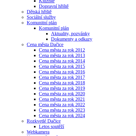
Kluziště
Dopravní hřiště
Dětská hřiště
Sociální služby
Komunitní plán
Komunitní plán
Aktuality, pozvánky
Dokumenty a odkazy
Cena města Dačice
Cena města za rok 2012
Cena města za rok 2013
Cena města za rok 2014
Cena města za rok 2015
Cena města za rok 2016
Cena města za rok 2017
Cena města za rok 2018
Cena města za rok 2019
Cena města za rok 2020
Cena města za rok 2021
Cena města za rok 2022
Cena města za rok 2023
Cena města za rok 2024
Rozkvetlé Dačice
Letos soutěží
Webkamera