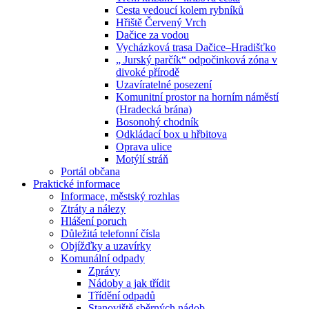
Cesta vedoucí kolem rybníků
Hřiště Červený Vrch
Dačice za vodou
Vycházková trasa Dačice–Hradišťko
„ Jurský parčík“ odpočinková zóna v
divoké přírodě
Uzavíratelné posezení
Komunitní prostor na horním náměstí
(Hradecká brána)
Bosonohý chodník
Odkládací box u hřbitova
Oprava ulice
Motýlí stráň
Portál občana
Praktické informace
Informace, městský rozhlas
Ztráty a nálezy
Hlášení poruch
Důležitá telefonní čísla
Objížďky a uzavírky
Komunální odpady
Zprávy
Nádoby a jak třídit
Třídění odpadů
Stanoviště sběrných nádob