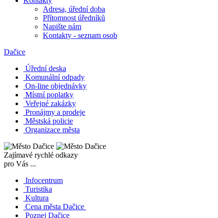
Kontakty
Adresa, úřední doba
Přítomnost úředníků
Napište nám
Kontakty - seznam osob
Dačice
Úřední deska
Komunální odpady
On-line objednávky
Místní poplatky
Veřejné zakázky
Pronájmy a prodeje
Městská policie
Organizace města
Zajímavé rychlé odkazy
pro Vás ...
Infocentrum
Turistika
Kultura
Cena města Dačice
Poznej Dačice