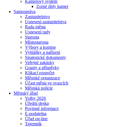
Kamerový systém
Zorné úhly kamer
Samospráva
Zastupitelstvo
Usnesení zastupitelstva
Rada města
Usnesení rady
Starosta
Místostarosta
Výbory a komise
Vyhlášky a nařízení
Strategické dokumenty
Veřejné zakázky
Granty a příspěvky
Klikací rozpočet
Městské organizace
Účast města ve svazcích
Městská policie
Městský úřad
Volby 2026
Úřední deska
Povinné informace
E-podatelna
Úřad on-line
Tajemník