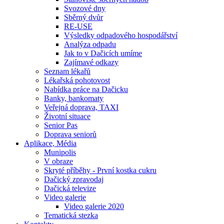
Svozové dny
Sběrný dvůr
RE-USE
Výsledky odpadového hospodářství
Analýza odpadu
Jak to v Dačicích umíme
Zajímavé odkazy
Seznam lékařů
Lékařská pohotovost
Nabídka práce na Dačicku
Banky, bankomaty
Veřejná doprava, TAXI
Životní situace
Senior Pas
Doprava seniorů
Aplikace, Média
Munipolis
V obraze
Skryté příběhy - První kostka cukru
Dačický zpravodaj
Dačická televize
Video galerie
Video galerie 2020
Tematická stezka