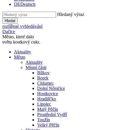
DE
Deutsch
Hledaný výraz
Hledat
rozšířené vyhledávání
Dačice
Město, které dalo
světu kostkový cukr.
Aktuality
Město
Aktuality
Místní části
Bílkov
Borek
Chlumec
Dolní Němčice
Hostkovice
Hradišťko
Lipolec
Malý Pěčín
Prostřední Vydří
Toužín
Velký Pěčín