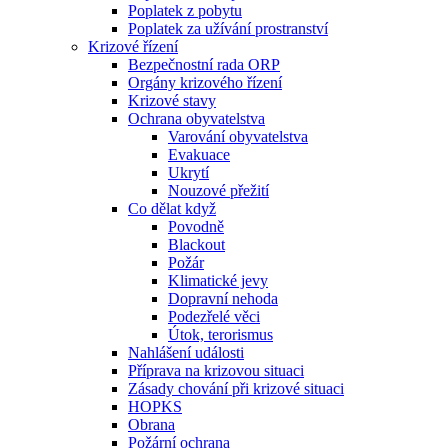
Poplatek z pobytu
Poplatek za užívání prostranství
Krizové řízení
Bezpečnostní rada ORP
Orgány krizového řízení
Krizové stavy
Ochrana obyvatelstva
Varování obyvatelstva
Evakuace
Ukrytí
Nouzové přežití
Co dělat když
Povodně
Blackout
Požár
Klimatické jevy
Dopravní nehoda
Podezřelé věci
Útok, terorismus
Nahlášení události
Příprava na krizovou situaci
Zásady chování při krizové situaci
HOPKS
Obrana
Požární ochrana