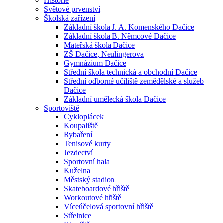
Historie
Světové prvenství
Školská zařízení
Základní škola J. A. Komenského Dačice
Základní škola B. Němcové Dačice
Mateřská škola Dačice
ZŠ Dačice, Neulingerova
Gymnázium Dačice
Střední škola technická a obchodní Dačice
Střední odborné učiliště zemědělské a služeb
Dačice
Základní umělecká škola Dačice
Sportoviště
Cykloplácek
Koupaliště
Rybaření
Tenisové kurty
Jezdectví
Sportovní hala
Kuželna
Městský stadion
Skateboardové hřiště
Workoutové hřiště
Víceúčelová sportovní hřiště
Střelnice