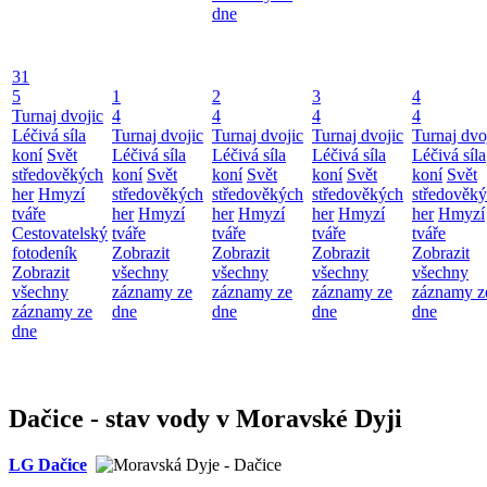
dne
31
5
1
2
3
4
Turnaj dvojic
4
4
4
4
Léčivá síla
Turnaj dvojic
Turnaj dvojic
Turnaj dvojic
Turnaj dvo
koní
Svět
Léčivá síla
Léčivá síla
Léčivá síla
Léčivá síla
středověkých
koní
Svět
koní
Svět
koní
Svět
koní
Svět
her
Hmyzí
středověkých
středověkých
středověkých
středověk
tváře
her
Hmyzí
her
Hmyzí
her
Hmyzí
her
Hmyzí
Cestovatelský
tváře
tváře
tváře
tváře
fotodeník
Zobrazit
Zobrazit
Zobrazit
Zobrazit
Zobrazit
všechny
všechny
všechny
všechny
všechny
záznamy ze
záznamy ze
záznamy ze
záznamy z
záznamy ze
dne
dne
dne
dne
dne
Dačice - stav vody v Moravské Dyji
LG Dačice