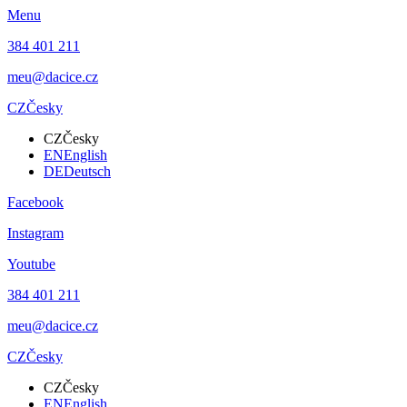
Menu
384 401 211
meu@dacice.cz
CZ
Česky
CZ
Česky
EN
English
DE
Deutsch
Facebook
Instagram
Youtube
384 401 211
meu@dacice.cz
CZ
Česky
CZ
Česky
EN
English