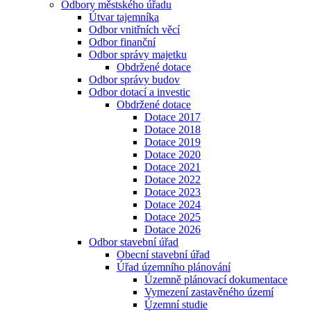
Odbory městského úřadu
Útvar tajemníka
Odbor vnitřních věcí
Odbor finanční
Odbor správy majetku
Obdržené dotace
Odbor správy budov
Odbor dotací a investic
Obdržené dotace
Dotace 2017
Dotace 2018
Dotace 2019
Dotace 2020
Dotace 2021
Dotace 2022
Dotace 2023
Dotace 2024
Dotace 2025
Dotace 2026
Odbor stavební úřad
Obecní stavební úřad
Úřad územního plánování
Územně plánovací dokumentace
Vymezení zastavěného území
Územní studie