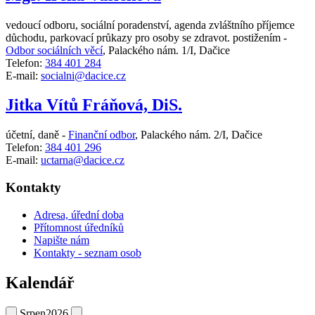
vedoucí odboru, sociální poradenství, agenda zvláštního příjemce
důchodu, parkovací průkazy pro osoby se zdravot. postižením -
Odbor sociálních věcí
,
Palackého nám. 1/I, Dačice
Telefon:
384 401 284
E-mail:
socialni@dacice.cz
Jitka Vítů Fráňová, DiS.
účetní, daně -
Finanční odbor
,
Palackého nám. 2/I, Dačice
Telefon:
384 401 296
E-mail:
uctarna@dacice.cz
Kontakty
Adresa, úřední doba
Přítomnost úředníků
Napište nám
Kontakty - seznam osob
Kalendář
Srpen
2026