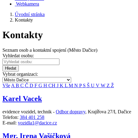
Webkamera
Úvodní stránka
Kontakty
Kontakty
Seznam osob a kontaktní spojení (Město Dačice)
Vyhledat osobu:
Hledat
Vybrat organizaci:
Vše
A
B
C
Č
D
F
G
H
CH
J
K
L
M
N
P
S
Š
U
V
W
Z
Ž
Karel Vacek
evidence vozidel, technik -
Odbor dopravy
,
Krajířova 27/I, Dačice
Telefon:
384 401 258
E-mail:
vozidla1@dacice.cz
Mgr. Irena Vašíčková