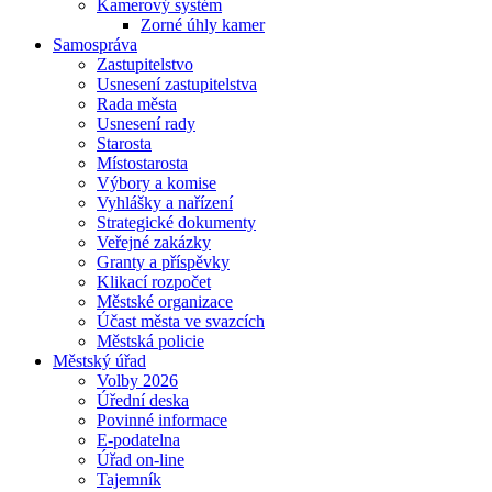
Kamerový systém
Zorné úhly kamer
Samospráva
Zastupitelstvo
Usnesení zastupitelstva
Rada města
Usnesení rady
Starosta
Místostarosta
Výbory a komise
Vyhlášky a nařízení
Strategické dokumenty
Veřejné zakázky
Granty a příspěvky
Klikací rozpočet
Městské organizace
Účast města ve svazcích
Městská policie
Městský úřad
Volby 2026
Úřední deska
Povinné informace
E-podatelna
Úřad on-line
Tajemník