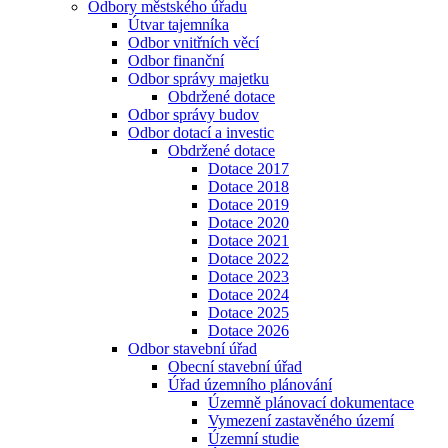
Odbory městského úřadu
Útvar tajemníka
Odbor vnitřních věcí
Odbor finanční
Odbor správy majetku
Obdržené dotace
Odbor správy budov
Odbor dotací a investic
Obdržené dotace
Dotace 2017
Dotace 2018
Dotace 2019
Dotace 2020
Dotace 2021
Dotace 2022
Dotace 2023
Dotace 2024
Dotace 2025
Dotace 2026
Odbor stavební úřad
Obecní stavební úřad
Úřad územního plánování
Územně plánovací dokumentace
Vymezení zastavěného území
Územní studie