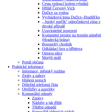
Cesta vedoucí kolem rybníků
Hřiště Červený Vrch
Dačice za vodou
Vycházková trasa Dačice–Hradišťko
„ Jurský parčík“ odpočinková zóna v
divoké přírodě
Uzavíratelné posezení
Komunitní prostor na horním náměstí
(Hradecká brána)
Bosonohý chodník
Odkládací box u hřbitova
Oprava ulice
Motýlí stráň
Portál občana
Praktické informace
Informace, městský rozhlas
Ztráty a nálezy
Hlášení poruch
Důležitá telefonní čísla
Objížďky a uzavírky
Komunální odpady
Zprávy
Nádoby a jak třídit
Třídění odpadů
Stanoviště sběrných nádob