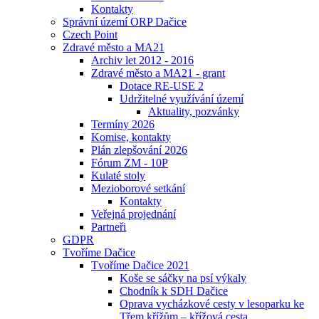
Kontakty
Správní území ORP Dačice
Czech Point
Zdravé město a MA21
Archiv let 2012 - 2016
Zdravé město a MA21 - grant
Dotace RE-USE 2
Udržitelné využívání území
Aktuality, pozvánky
Termíny 2026
Komise, kontakty
Plán zlepšování 2026
Fórum ZM - 10P
Kulaté stoly
Mezioborové setkání
Kontakty
Veřejná projednání
Partneři
GDPR
Tvoříme Dačice
Tvoříme Dačice 2021
Koše se sáčky na psí výkaly
Chodník k SDH Dačice
Oprava vycházkové cesty v lesoparku ke
Třem křížům – křížová cesta