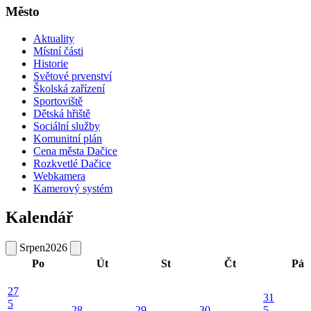
Město
Aktuality
Místní části
Historie
Světové prvenství
Školská zařízení
Sportoviště
Dětská hřiště
Sociální služby
Komunitní plán
Cena města Dačice
Rozkvetlé Dačice
Webkamera
Kamerový systém
Kalendář
Srpen
2026
Po
Út
St
Čt
Pá
27
31
5
28
29
30
5