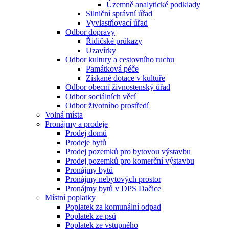
Územně analytické podklady
Silniční správní úřad
Vyvlastňovací úřad
Odbor dopravy
Řidičské průkazy
Uzavírky
Odbor kultury a cestovního ruchu
Památková péče
Získané dotace v kultuře
Odbor obecní živnostenský úřad
Odbor sociálních věcí
Odbor životního prostředí
Volná místa
Pronájmy a prodeje
Prodej domů
Prodeje bytů
Prodej pozemků pro bytovou výstavbu
Prodej pozemků pro komerční výstavbu
Pronájmy bytů
Pronájmy nebytových prostor
Pronájmy bytů v DPS Dačice
Místní poplatky
Poplatek za komunální odpad
Poplatek ze psů
Poplatek ze vstupného