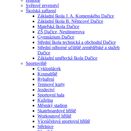
Historie
Světové prvenství
Školská zařízení
Základní škola J. A. Komenského Dačice
Základní škola B. Němcové Dačice
Mateřská škola Dačice
ZŠ Dačice, Neulingerova
Gymnázium Dačice
Střední škola technická a obchodní Dačice
Střední odborné učiliště zemědělské a služeb
Dačice
Základní umělecká škola Dačice
Sportoviště
Cykloplácek
Koupaliště
Rybaření
Tenisové kurty
Jezdectví
Sportovní hala
Kuželna
Městský stadion
Skateboardové hřiště
Workoutové hřiště
Víceúčelová sportovní hřiště
Střelnice