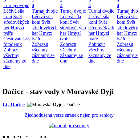
Turnaj dvojic
4
4
4
4
Léčivá síla
Turnaj dvojic
Turnaj dvojic
Turnaj dvojic
Turnaj dvo
koní
Svět
Léčivá síla
Léčivá síla
Léčivá síla
Léčivá síla
středověkých
koní
Svět
koní
Svět
koní
Svět
koní
Svět
her
Hmyzí
středověkých
středověkých
středověkých
středověk
tváře
her
Hmyzí
her
Hmyzí
her
Hmyzí
her
Hmyzí
Cestovatelský
tváře
tváře
tváře
tváře
fotodeník
Zobrazit
Zobrazit
Zobrazit
Zobrazit
Zobrazit
všechny
všechny
všechny
všechny
všechny
záznamy ze
záznamy ze
záznamy ze
záznamy z
záznamy ze
dne
dne
dne
dne
dne
Dačice - stav vody v Moravské Dyji
LG Dačice
Zjednodušená verze stránek nejen pro seniory