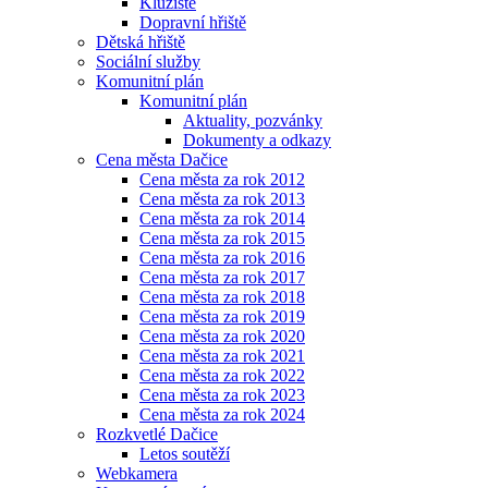
Kluziště
Dopravní hřiště
Dětská hřiště
Sociální služby
Komunitní plán
Komunitní plán
Aktuality, pozvánky
Dokumenty a odkazy
Cena města Dačice
Cena města za rok 2012
Cena města za rok 2013
Cena města za rok 2014
Cena města za rok 2015
Cena města za rok 2016
Cena města za rok 2017
Cena města za rok 2018
Cena města za rok 2019
Cena města za rok 2020
Cena města za rok 2021
Cena města za rok 2022
Cena města za rok 2023
Cena města za rok 2024
Rozkvetlé Dačice
Letos soutěží
Webkamera