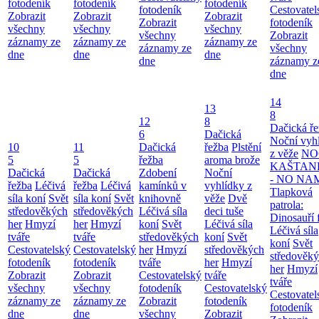
fotodeník
fotodeník
fotodeník
fotodeník
Cestovatel
Zobrazit
Zobrazit
Zobrazit
Zobrazit
fotodeník
všechny
všechny
všechny
všechny
Zobrazit
záznamy ze
záznamy ze
záznamy ze
záznamy ze
všechny
dne
dne
dne
dne
záznamy z
dne
14
13
8
12
8
Dačická ř
6
Dačická
Noční vyh
10
11
Dačická
řežba
Plstění
z věže
NO
5
5
řežba
aroma brože
KAŠTAN
Dačická
Dačická
Zdobení
Noční
- NO NA
řežba
Léčivá
řežba
Léčivá
kamínků v
vyhlídky z
Tlapková
síla koní
Svět
síla koní
Svět
knihovně
věže
Dvě
patrola:
středověkých
středověkých
Léčivá síla
deci tuše
Dinosauří 
her
Hmyzí
her
Hmyzí
koní
Svět
Léčivá síla
Léčivá síla
tváře
tváře
středověkých
koní
Svět
koní
Svět
Cestovatelský
Cestovatelský
her
Hmyzí
středověkých
středověk
fotodeník
fotodeník
tváře
her
Hmyzí
her
Hmyzí
Zobrazit
Zobrazit
Cestovatelský
tváře
tváře
všechny
všechny
fotodeník
Cestovatelský
Cestovatel
záznamy ze
záznamy ze
Zobrazit
fotodeník
fotodeník
dne
dne
všechny
Zobrazit