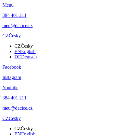
Menu
384 401 211
meu@dacice.cz
CZ
Česky
CZ
Česky
EN
English
DE
Deutsch
Facebook
Instagram
Youtube
384 401 211
meu@dacice.cz
CZ
Česky
CZ
Česky
EN
English