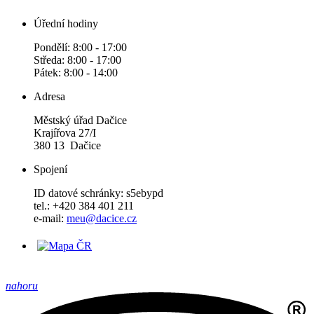
Úřední hodiny
Pondělí: 8:00 - 17:00
Středa: 8:00 - 17:00
Pátek: 8:00 - 14:00
Adresa
Městský úřad Dačice
Krajířova 27/I
380 13 Dačice
Spojení
ID datové schránky: s5ebypd
tel.: +420 384 401 211
e-mail:
meu@dacice.cz
nahoru