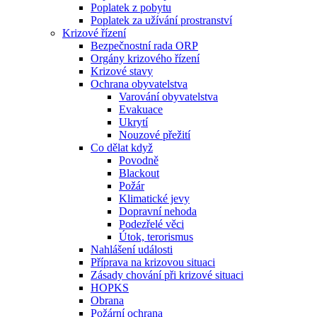
Poplatek z pobytu
Poplatek za užívání prostranství
Krizové řízení
Bezpečnostní rada ORP
Orgány krizového řízení
Krizové stavy
Ochrana obyvatelstva
Varování obyvatelstva
Evakuace
Ukrytí
Nouzové přežití
Co dělat když
Povodně
Blackout
Požár
Klimatické jevy
Dopravní nehoda
Podezřelé věci
Útok, terorismus
Nahlášení události
Příprava na krizovou situaci
Zásady chování při krizové situaci
HOPKS
Obrana
Požární ochrana