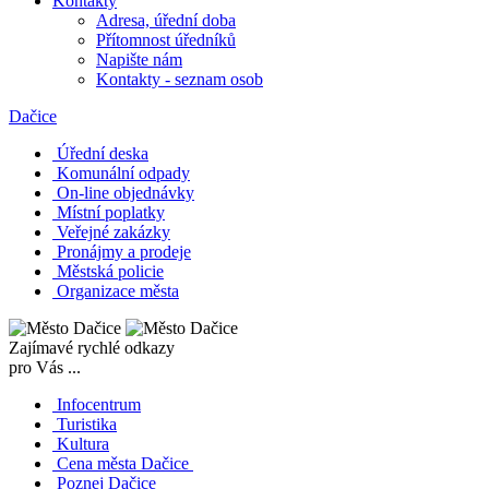
Kontakty
Adresa, úřední doba
Přítomnost úředníků
Napište nám
Kontakty - seznam osob
Dačice
Úřední deska
Komunální odpady
On-line objednávky
Místní poplatky
Veřejné zakázky
Pronájmy a prodeje
Městská policie
Organizace města
Zajímavé rychlé odkazy
pro Vás ...
Infocentrum
Turistika
Kultura
Cena města Dačice
Poznej Dačice