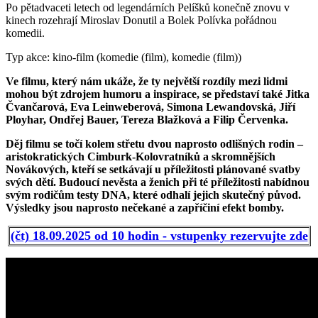
Po pětadvaceti letech od legendárních Pelíšků konečně znovu v
kinech rozehrají Miroslav Donutil a Bolek Polívka pořádnou
komedii.
Typ akce: kino-film (komedie (film), komedie (film))
Ve filmu, který nám ukáže, že ty největší rozdíly mezi lidmi
mohou být zdrojem humoru a inspirace, se představí také Jitka
Čvančarová, Eva Leinweberová, Simona Lewandovská, Jiří
Ployhar, Ondřej Bauer, Tereza Blažková a Filip Červenka.
Děj filmu se točí kolem střetu dvou naprosto odlišných rodin –
aristokratických Cimburk-Kolovratníků a skromnějších
Novákových, kteří se setkávají u příležitosti plánované svatby
svých dětí. Budoucí nevěsta a ženich při té příležitosti nabídnou
svým rodičům testy DNA, které odhalí jejich skutečný původ.
Výsledky jsou naprosto nečekané a zapříčiní efekt bomby.
(čt) 18.09.2025 od 10 hodin - vstupenky rezervujte zde