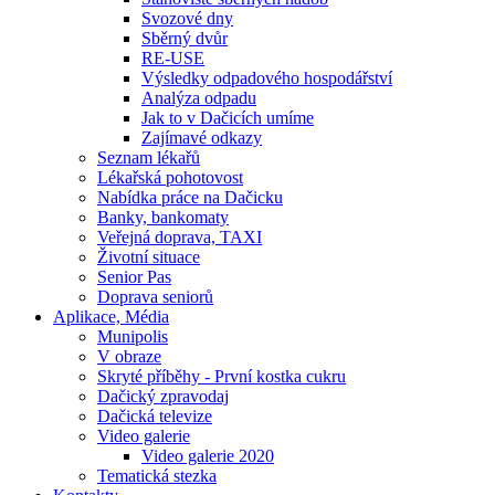
Svozové dny
Sběrný dvůr
RE-USE
Výsledky odpadového hospodářství
Analýza odpadu
Jak to v Dačicích umíme
Zajímavé odkazy
Seznam lékařů
Lékařská pohotovost
Nabídka práce na Dačicku
Banky, bankomaty
Veřejná doprava, TAXI
Životní situace
Senior Pas
Doprava seniorů
Aplikace, Média
Munipolis
V obraze
Skryté příběhy - První kostka cukru
Dačický zpravodaj
Dačická televize
Video galerie
Video galerie 2020
Tematická stezka