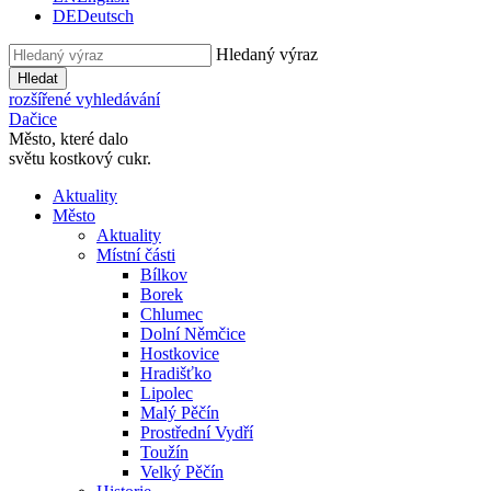
DE
Deutsch
Hledaný výraz
Hledat
rozšířené vyhledávání
Dačice
Město, které dalo
světu kostkový cukr.
Aktuality
Město
Aktuality
Místní části
Bílkov
Borek
Chlumec
Dolní Němčice
Hostkovice
Hradišťko
Lipolec
Malý Pěčín
Prostřední Vydří
Toužín
Velký Pěčín