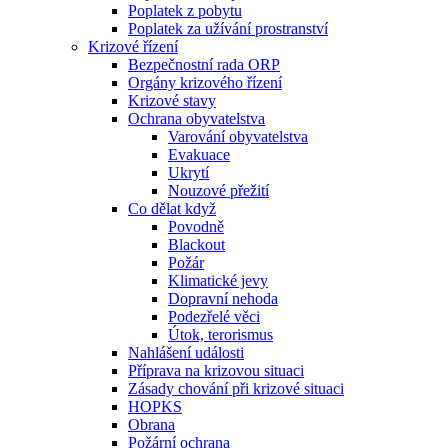
Poplatek z pobytu
Poplatek za užívání prostranství
Krizové řízení
Bezpečnostní rada ORP
Orgány krizového řízení
Krizové stavy
Ochrana obyvatelstva
Varování obyvatelstva
Evakuace
Ukrytí
Nouzové přežití
Co dělat když
Povodně
Blackout
Požár
Klimatické jevy
Dopravní nehoda
Podezřelé věci
Útok, terorismus
Nahlášení události
Příprava na krizovou situaci
Zásady chování při krizové situaci
HOPKS
Obrana
Požární ochrana