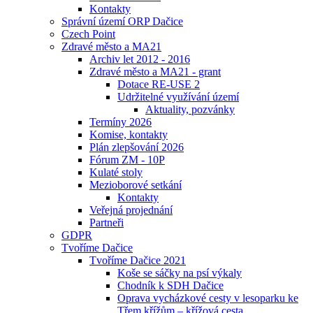
Kontakty
Správní území ORP Dačice
Czech Point
Zdravé město a MA21
Archiv let 2012 - 2016
Zdravé město a MA21 - grant
Dotace RE-USE 2
Udržitelné využívání území
Aktuality, pozvánky
Termíny 2026
Komise, kontakty
Plán zlepšování 2026
Fórum ZM - 10P
Kulaté stoly
Mezioborové setkání
Kontakty
Veřejná projednání
Partneři
GDPR
Tvoříme Dačice
Tvoříme Dačice 2021
Koše se sáčky na psí výkaly
Chodník k SDH Dačice
Oprava vycházkové cesty v lesoparku ke
Třem křížům – křížová cesta