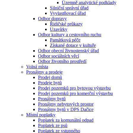
Územně analytické podklady
Silniční správní úřad
Vyvlastňovací úřad
Odbor dopravy
Řidičské průkazy
Uzavírky
Odbor kultury a cestovního ruchu
Památková péče
Získané dotace v kultuře
Odbor obecní živnostenský úřad
Odbor sociálních věcí
Odbor životního prostředí
Volná místa
Pronájmy a prodeje
Prodej domů
Prodeje bytů
Prodej pozemků pro bytovou výstavbu
Prodej pozemků pro komerční výstavbu
Pronájmy bytů
Pronájmy nebytových prostor
Pronájmy bytů v DPS Dačice
Místní poplatky
Poplatek za komunální odpad
Poplatek ze psů
Poplatek ze vstupného