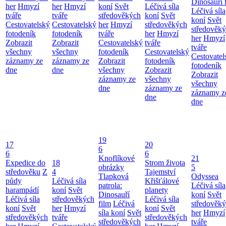
Dinosauří 
her
Hmyzí
her
Hmyzí
koní
Svět
Léčivá síla
Léčivá síla
tváře
tváře
středověkých
koní
Svět
koní
Svět
Cestovatelský
Cestovatelský
her
Hmyzí
středověkých
středověk
fotodeník
fotodeník
tváře
her
Hmyzí
her
Hmyzí
Zobrazit
Zobrazit
Cestovatelský
tváře
tváře
všechny
všechny
fotodeník
Cestovatelský
Cestovatel
záznamy ze
záznamy ze
Zobrazit
fotodeník
fotodeník
dne
dne
všechny
Zobrazit
Zobrazit
záznamy ze
všechny
všechny
dne
záznamy ze
záznamy z
dne
dne
19
17
20
6
6
6
Knoflíkové
21
Expedice do
18
Strom života
obrázky
5
středověku
Z
4
Tajemství
Tlapková
Odyssea
půdy
Léčivá síla
Křišťálové
patrola:
Léčivá síla
harampádí
koní
Svět
planety
Dinosauří
koní
Svět
Léčivá síla
středověkých
Léčivá síla
film
Léčivá
středověk
koní
Svět
her
Hmyzí
koní
Svět
síla koní
Svět
her
Hmyzí
středověkých
tváře
středověkých
středověkých
tváře