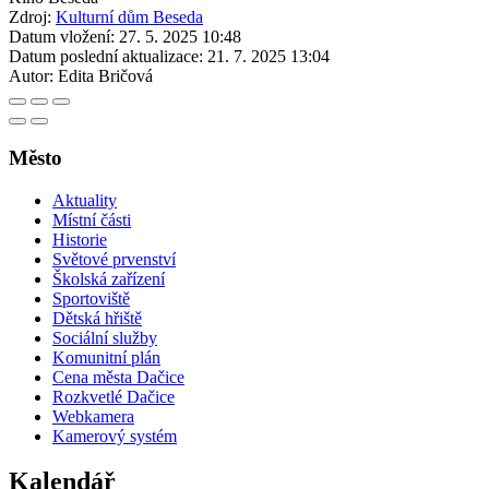
Zdroj:
Kulturní dům Beseda
Datum vložení:
27. 5. 2025 10:48
Datum poslední aktualizace:
21. 7. 2025 13:04
Autor:
Edita Bričová
Město
Aktuality
Místní části
Historie
Světové prvenství
Školská zařízení
Sportoviště
Dětská hřiště
Sociální služby
Komunitní plán
Cena města Dačice
Rozkvetlé Dačice
Webkamera
Kamerový systém
Kalendář