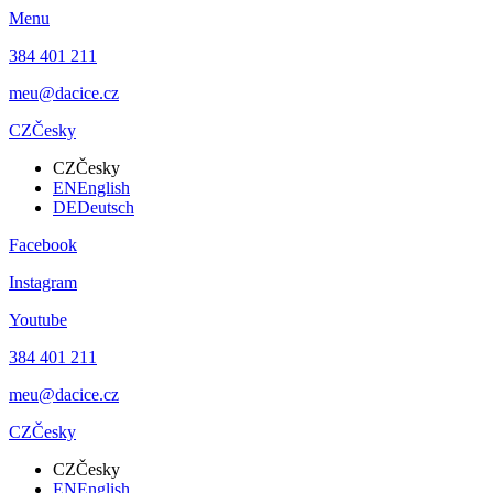
Menu
384 401 211
meu@dacice.cz
CZ
Česky
CZ
Česky
EN
English
DE
Deutsch
Facebook
Instagram
Youtube
384 401 211
meu@dacice.cz
CZ
Česky
CZ
Česky
EN
English