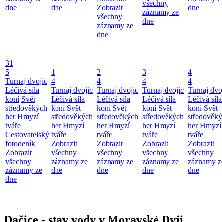
všechny
dne
dne
Zobrazit
dne
záznamy ze
všechny
dne
záznamy ze
dne
31
5
1
2
3
4
Turnaj dvojic
4
4
4
4
Léčivá síla
Turnaj dvojic
Turnaj dvojic
Turnaj dvojic
Turnaj dvo
koní
Svět
Léčivá síla
Léčivá síla
Léčivá síla
Léčivá síla
středověkých
koní
Svět
koní
Svět
koní
Svět
koní
Svět
her
Hmyzí
středověkých
středověkých
středověkých
středověk
tváře
her
Hmyzí
her
Hmyzí
her
Hmyzí
her
Hmyzí
Cestovatelský
tváře
tváře
tváře
tváře
fotodeník
Zobrazit
Zobrazit
Zobrazit
Zobrazit
Zobrazit
všechny
všechny
všechny
všechny
všechny
záznamy ze
záznamy ze
záznamy ze
záznamy z
záznamy ze
dne
dne
dne
dne
dne
Dačice - stav vody v Moravské Dyji