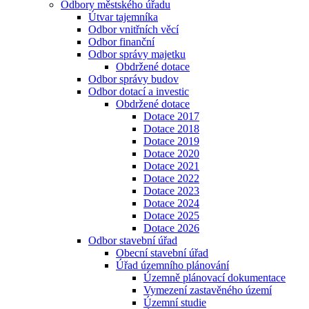
Odbory městského úřadu
Útvar tajemníka
Odbor vnitřních věcí
Odbor finanční
Odbor správy majetku
Obdržené dotace
Odbor správy budov
Odbor dotací a investic
Obdržené dotace
Dotace 2017
Dotace 2018
Dotace 2019
Dotace 2020
Dotace 2021
Dotace 2022
Dotace 2023
Dotace 2024
Dotace 2025
Dotace 2026
Odbor stavební úřad
Obecní stavební úřad
Úřad územního plánování
Územně plánovací dokumentace
Vymezení zastavěného území
Územní studie