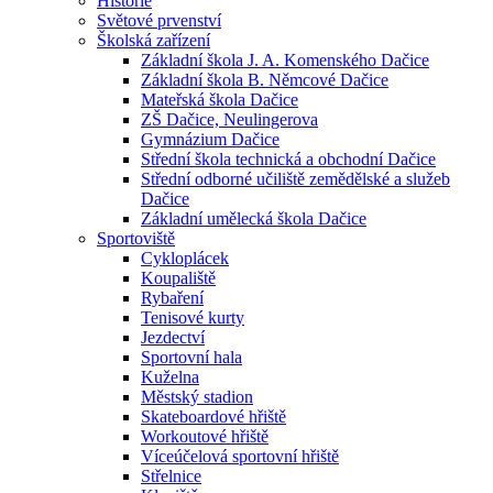
Historie
Světové prvenství
Školská zařízení
Základní škola J. A. Komenského Dačice
Základní škola B. Němcové Dačice
Mateřská škola Dačice
ZŠ Dačice, Neulingerova
Gymnázium Dačice
Střední škola technická a obchodní Dačice
Střední odborné učiliště zemědělské a služeb
Dačice
Základní umělecká škola Dačice
Sportoviště
Cykloplácek
Koupaliště
Rybaření
Tenisové kurty
Jezdectví
Sportovní hala
Kuželna
Městský stadion
Skateboardové hřiště
Workoutové hřiště
Víceúčelová sportovní hřiště
Střelnice