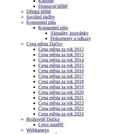
Kluziště
Dopravní hřiště
Dětská hřiště
Sociální služby
Komunitní plán
Komunitní plán
Aktuality, pozvánky
Dokumenty a odkazy
Cena města Dačice
Cena města za rok 2012
Cena města za rok 2013
Cena města za rok 2014
Cena města za rok 2015
Cena města za rok 2016
Cena města za rok 2017
Cena města za rok 2018
Cena města za rok 2019
Cena města za rok 2020
Cena města za rok 2021
Cena města za rok 2022
Cena města za rok 2023
Cena města za rok 2024
Rozkvetlé Dačice
Letos soutěží
Webkamera