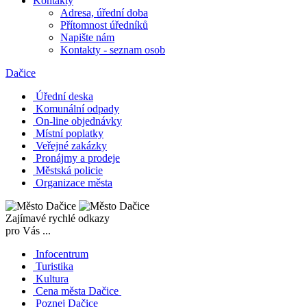
Kontakty
Adresa, úřední doba
Přítomnost úředníků
Napište nám
Kontakty - seznam osob
Dačice
Úřední deska
Komunální odpady
On-line objednávky
Místní poplatky
Veřejné zakázky
Pronájmy a prodeje
Městská policie
Organizace města
Zajímavé rychlé odkazy
pro Vás ...
Infocentrum
Turistika
Kultura
Cena města Dačice
Poznej Dačice