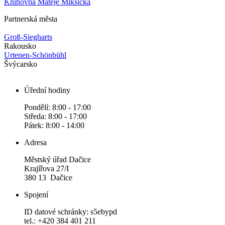
Knihovna Matěje Mikšíčka
Partnerská města
Groß-Siegharts
Rakousko
Urtenen-Schönbühl
Švýcarsko
Úřední hodiny
Pondělí: 8:00 - 17:00
Středa: 8:00 - 17:00
Pátek: 8:00 - 14:00
Adresa
Městský úřad Dačice
Krajířova 27/I
380 13 Dačice
Spojení
ID datové schránky: s5ebypd
tel.: +420 384 401 211