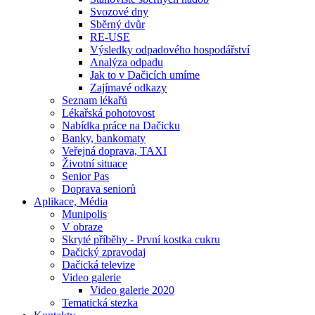
Svozové dny
Sběrný dvůr
RE-USE
Výsledky odpadového hospodářství
Analýza odpadu
Jak to v Dačicích umíme
Zajímavé odkazy
Seznam lékařů
Lékařská pohotovost
Nabídka práce na Dačicku
Banky, bankomaty
Veřejná doprava, TAXI
Životní situace
Senior Pas
Doprava seniorů
Aplikace, Média
Munipolis
V obraze
Skryté příběhy - První kostka cukru
Dačický zpravodaj
Dačická televize
Video galerie
Video galerie 2020
Tematická stezka