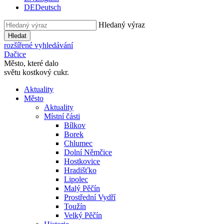
DE
Deutsch
Hledaný výraz
Hledat
rozšířené vyhledávání
Dačice
Město, které dalo
světu kostkový cukr.
Aktuality
Město
Aktuality
Místní části
Bílkov
Borek
Chlumec
Dolní Němčice
Hostkovice
Hradišťko
Lipolec
Malý Pěčín
Prostřední Vydří
Toužín
Velký Pěčín