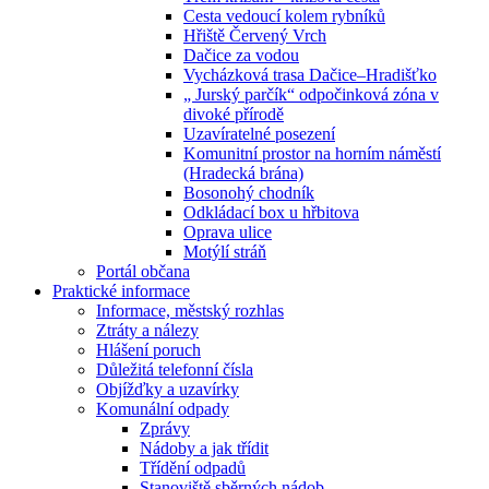
Cesta vedoucí kolem rybníků
Hřiště Červený Vrch
Dačice za vodou
Vycházková trasa Dačice–Hradišťko
„ Jurský parčík“ odpočinková zóna v
divoké přírodě
Uzavíratelné posezení
Komunitní prostor na horním náměstí
(Hradecká brána)
Bosonohý chodník
Odkládací box u hřbitova
Oprava ulice
Motýlí stráň
Portál občana
Praktické informace
Informace, městský rozhlas
Ztráty a nálezy
Hlášení poruch
Důležitá telefonní čísla
Objížďky a uzavírky
Komunální odpady
Zprávy
Nádoby a jak třídit
Třídění odpadů
Stanoviště sběrných nádob