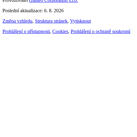
Provozovatel
Galileo Corporation s.r.o.
Poslední aktualizace: 6. 8. 2026
Změna vzhledu
,
Struktura stránek
,
Vytisknout
Prohlášení o přístupnosti
,
Cookies
,
Prohlášení o ochraně soukromí