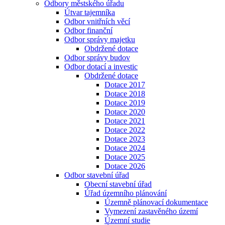
Odbory městského úřadu
Útvar tajemníka
Odbor vnitřních věcí
Odbor finanční
Odbor správy majetku
Obdržené dotace
Odbor správy budov
Odbor dotací a investic
Obdržené dotace
Dotace 2017
Dotace 2018
Dotace 2019
Dotace 2020
Dotace 2021
Dotace 2022
Dotace 2023
Dotace 2024
Dotace 2025
Dotace 2026
Odbor stavební úřad
Obecní stavební úřad
Úřad územního plánování
Územně plánovací dokumentace
Vymezení zastavěného území
Územní studie