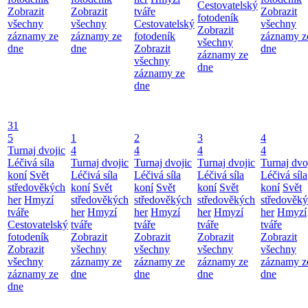
Cestovatelský
Zobrazit
Zobrazit
tváře
Zobrazit
fotodeník
všechny
všechny
Cestovatelský
všechny
Zobrazit
záznamy ze
záznamy ze
fotodeník
záznamy z
všechny
dne
dne
Zobrazit
dne
záznamy ze
všechny
dne
záznamy ze
dne
31
5
1
2
3
4
Turnaj dvojic
4
4
4
4
Léčivá síla
Turnaj dvojic
Turnaj dvojic
Turnaj dvojic
Turnaj dvo
koní
Svět
Léčivá síla
Léčivá síla
Léčivá síla
Léčivá síla
středověkých
koní
Svět
koní
Svět
koní
Svět
koní
Svět
her
Hmyzí
středověkých
středověkých
středověkých
středověk
tváře
her
Hmyzí
her
Hmyzí
her
Hmyzí
her
Hmyzí
Cestovatelský
tváře
tváře
tváře
tváře
fotodeník
Zobrazit
Zobrazit
Zobrazit
Zobrazit
Zobrazit
všechny
všechny
všechny
všechny
všechny
záznamy ze
záznamy ze
záznamy ze
záznamy z
záznamy ze
dne
dne
dne
dne
dne