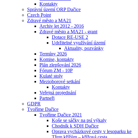
Kontakty
Správní území ORP Dačice
Czech Point
Zdravé město a MA21
Archiv let 2012 - 2016
Zdravé město a MA21 - grant
Dotace RE-USE 2
Udržitelné využívání území
Aktuality, pozvánky
Termíny 2026
Komise, kontakty
Plán zlepšování 2026
Fórum ZM - 10P
Kulaté stoly
Mezioborové setkání
Kontakty
Veřejná projednání
Partneři
GDPR
Tvoříme Dačice
Tvoříme Dačice 2021
Koše se sáčky na psí výkaly
Chodník k SDH Dačice
Oprava vycházkové cesty v lesoparku ke
Třem křížům – křížová cesta