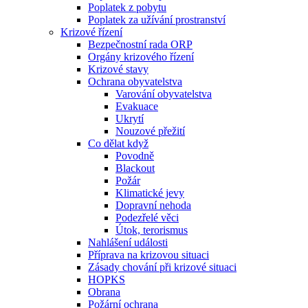
Poplatek z pobytu
Poplatek za užívání prostranství
Krizové řízení
Bezpečnostní rada ORP
Orgány krizového řízení
Krizové stavy
Ochrana obyvatelstva
Varování obyvatelstva
Evakuace
Ukrytí
Nouzové přežití
Co dělat když
Povodně
Blackout
Požár
Klimatické jevy
Dopravní nehoda
Podezřelé věci
Útok, terorismus
Nahlášení události
Příprava na krizovou situaci
Zásady chování při krizové situaci
HOPKS
Obrana
Požární ochrana