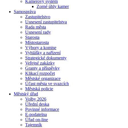
Kamerový systém
Zorné úhly kamer
Samospráva
Zastupitelstvo
Usnesení zastupitelstva
Rada města
Usnesení rady
Starosta
Místostarosta
Výbory a komise
Vyhlášky a nařízení
Strategické dokumenty
Veřejné zakázky
Granty a příspěvky
Klikací rozpočet
Městské organizace
Účast města ve svazcích
Městská policie
Městský úřad
Volby 2026
Úřední deska
Povinné informace
E-podatelna
Úřad on-line
Tajemník