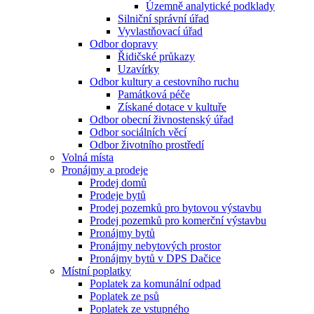
Územně analytické podklady
Silniční správní úřad
Vyvlastňovací úřad
Odbor dopravy
Řidičské průkazy
Uzavírky
Odbor kultury a cestovního ruchu
Památková péče
Získané dotace v kultuře
Odbor obecní živnostenský úřad
Odbor sociálních věcí
Odbor životního prostředí
Volná místa
Pronájmy a prodeje
Prodej domů
Prodeje bytů
Prodej pozemků pro bytovou výstavbu
Prodej pozemků pro komerční výstavbu
Pronájmy bytů
Pronájmy nebytových prostor
Pronájmy bytů v DPS Dačice
Místní poplatky
Poplatek za komunální odpad
Poplatek ze psů
Poplatek ze vstupného