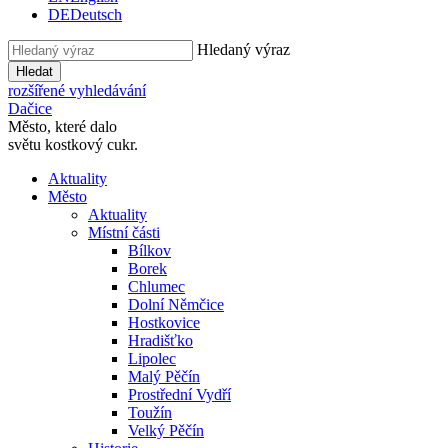
DE
Deutsch
Hledaný výraz
Hledat
rozšířené vyhledávání
Dačice
Město, které dalo
světu kostkový cukr.
Aktuality
Město
Aktuality
Místní části
Bílkov
Borek
Chlumec
Dolní Němčice
Hostkovice
Hradišťko
Lipolec
Malý Pěčín
Prostřední Vydří
Toužín
Velký Pěčín