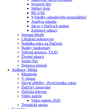
Svozové dny
Sběrný dvůr
RE-USE
Výsledky odpadového hospodářství
Analýza odpadu
Jak to v Dačicích umíme
Zajímavé odkazy
Seznam lékařů
Lékařská pohotovost
Nabídka práce na Dačicku
Banky, bankomaty
Veřejná doprava, TAXI
Životní situace
Senior Pas
Doprava seniorů
Aplikace, Média
Munipolis
V obraze
Skryté příběhy - První kostka cukru
Dačický zpravodaj
Dačická televize
Video galerie
Video galerie 2020
Tematická stezka