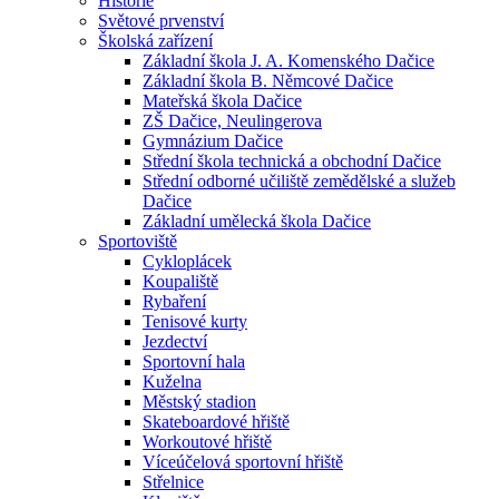
Historie
Světové prvenství
Školská zařízení
Základní škola J. A. Komenského Dačice
Základní škola B. Němcové Dačice
Mateřská škola Dačice
ZŠ Dačice, Neulingerova
Gymnázium Dačice
Střední škola technická a obchodní Dačice
Střední odborné učiliště zemědělské a služeb
Dačice
Základní umělecká škola Dačice
Sportoviště
Cykloplácek
Koupaliště
Rybaření
Tenisové kurty
Jezdectví
Sportovní hala
Kuželna
Městský stadion
Skateboardové hřiště
Workoutové hřiště
Víceúčelová sportovní hřiště
Střelnice