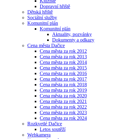
Kluziště
Dopravní hřiště
Dětská hřiště
Sociální služby
Komunitní plán
Komunitní plán
Aktuality, pozvánky
Dokumenty a odkazy
Cena města Dačice
Cena města za rok 2012
Cena města za rok 2013
Cena města za rok 2014
Cena města za rok 2015
Cena města za rok 2016
Cena města za rok 2017
Cena města za rok 2018
Cena města za rok 2019
Cena města za rok 2020
Cena města za rok 2021
Cena města za rok 2022
Cena města za rok 2023
Cena města za rok 2024
Rozkvetlé Dačice
Letos soutěží
Webkamera