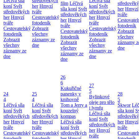
Léčivá síla
středověkých
Léčivá síla
film
Léčivá
středověk
koní
Svět
her
Hmyzí
koní
Svět
síla koní
Svět
her
Hmyzí
středověkých
tváře
středověkých
středověkých
tváře
her
Hmyzí
Cestovatelský
her
Hmyzí
her
Hmyzí
Cestovatel
tváře
fotodeník
tváře
tváře
fotodeník
Cestovatelský
Zobrazit
Cestovatelský
Cestovatelský
Zobrazit
fotodeník
všechny
fotodeník
fotodeník
všechny
Zobrazit
záznamy ze
Zobrazit
Zobrazit
záznamy z
všechny
dne
všechny
všechny
dne
záznamy ze
záznamy ze
záznamy ze
dne
dne
dne
26
6
27
Kukuřičné
5
24
25
panenky v
28
Bylinkové
4
4
knihovně
5
oleje pro tělo
Léčivá síla
Léčivá síla
Tom a Jerry a
Škwor
Léč
i lymfu
koní
Svět
koní
Svět
kouzelný
síla koní
S
Léčivá síla
středověkých
středověkých
kompas
středověk
koní
Svět
her
Hmyzí
her
Hmyzí
Léčivá síla
her
Hmyzí
středověkých
tváře
tváře
koní
Svět
tváře
her
Hmyzí
Cestovatelský
Cestovatelský
středověkých
Cestovatel
tváře
fotodeník
fotodeník
her
Hmyzí
fotodeník