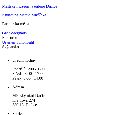
Městské muzeum a galerie Dačice
Knihovna Matěje Mikšíčka
Partnerská města
Groß-Siegharts
Rakousko
Urtenen-Schönbühl
Švýcarsko
Úřední hodiny
Pondělí: 8:00 - 17:00
Středa: 8:00 - 17:00
Pátek: 8:00 - 14:00
Adresa
Městský úřad Dačice
Krajířova 27/I
380 13 Dačice
Spojení