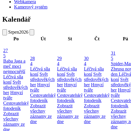
Webkamera
Kamerový systém
Kalendář
Srpen
2026
Po
Út
St
Čt
Pá
27
31
5
28
29
30
5
Baba Jaga a
4
4
4
Spider-Ma
meč moci
Léčivá síla
Léčivá síla
Léčivá síla
Zbrusu no
nejmocnější
koní
Svět
koní
Svět
koní
Svět
den
Léčivá
Léčivá síla
středověkých
středověkých
středověkých
koní
Svět
koní
Svět
her
Hmyzí
her
Hmyzí
her
Hmyzí
středověk
středověkých
tváře
tváře
tváře
her
Hmyzí
her
Hmyzí
Cestovatelský
Cestovatelský
Cestovatelský
tváře
tváře
fotodeník
fotodeník
fotodeník
Cestovatel
Cestovatelský
Zobrazit
Zobrazit
Zobrazit
fotodeník
fotodeník
všechny
všechny
všechny
Zobrazit
Zobrazit
záznamy ze
záznamy ze
záznamy ze
všechny
všechny
dne
dne
dne
záznamy z
záznamy ze
dne
dne