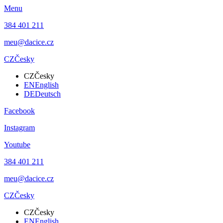
Menu
384 401 211
meu@dacice.cz
CZ
Česky
CZ
Česky
EN
English
DE
Deutsch
Facebook
Instagram
Youtube
384 401 211
meu@dacice.cz
CZ
Česky
CZ
Česky
EN
English