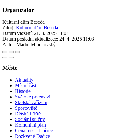
Organizátor
Kulturní dům Beseda
Zdroj:
Kulturní dům Beseda
Datum vložení:
21. 3. 2025 11:04
Datum poslední aktualizace:
24. 4. 2025 11:03
Autor:
Martin Milichovský
Město
Aktuality
Místní části
Historie
Světové prvenství
Školská zařízení
Sportoviště
Dětská hřiště
Sociální služby
Komunitní plán
Cena města Dačice
Rozkvetlé Dačice