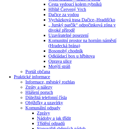
Cesta vedoucí kolem rybníků
Hřiště Červený Vrch
Dačice za vodou
Vycházková trasa Dačice–Hradišťko
„ Jurský parčík“ odpočinková zóna v
divoké přírodě
Uzavíratelné posezení
Komunitní prostor na horním náměstí
(Hradecká brána)
Bosonohý chodník
Odkládací box u hřbitova
Oprava ulice
Motýlí stráň
Portál občana
Praktické informace
Informace, městský rozhlas
Ztráty a nálezy
Hlášení poruch
Důležitá telefonní čísla
Objížďky a uzavírky
Komunální odpady
Zprávy
Nádoby a jak třídit
Třídění odpadů
Stanoviště sběrných nádob