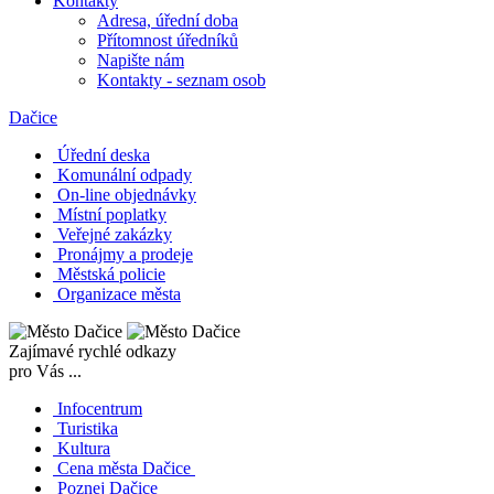
Kontakty
Adresa, úřední doba
Přítomnost úředníků
Napište nám
Kontakty - seznam osob
Dačice
Úřední deska
Komunální odpady
On-line objednávky
Místní poplatky
Veřejné zakázky
Pronájmy a prodeje
Městská policie
Organizace města
Zajímavé rychlé odkazy
pro Vás ...
Infocentrum
Turistika
Kultura
Cena města Dačice
Poznej Dačice