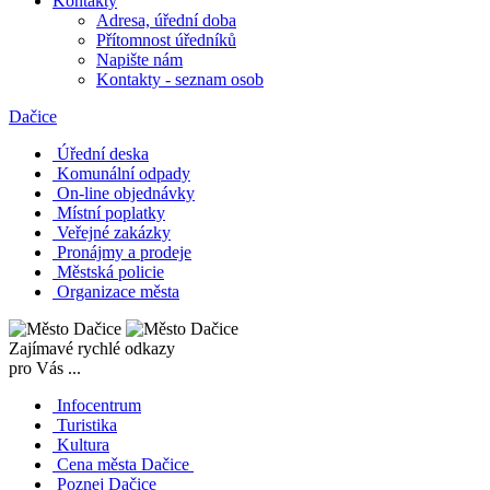
Kontakty
Adresa, úřední doba
Přítomnost úředníků
Napište nám
Kontakty - seznam osob
Dačice
Úřední deska
Komunální odpady
On-line objednávky
Místní poplatky
Veřejné zakázky
Pronájmy a prodeje
Městská policie
Organizace města
Zajímavé rychlé odkazy
pro Vás ...
Infocentrum
Turistika
Kultura
Cena města Dačice
Poznej Dačice