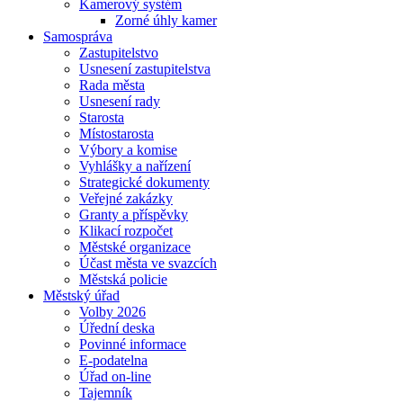
Kamerový systém
Zorné úhly kamer
Samospráva
Zastupitelstvo
Usnesení zastupitelstva
Rada města
Usnesení rady
Starosta
Místostarosta
Výbory a komise
Vyhlášky a nařízení
Strategické dokumenty
Veřejné zakázky
Granty a příspěvky
Klikací rozpočet
Městské organizace
Účast města ve svazcích
Městská policie
Městský úřad
Volby 2026
Úřední deska
Povinné informace
E-podatelna
Úřad on-line
Tajemník