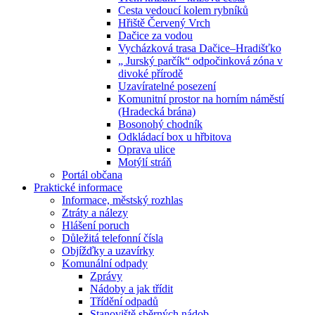
Cesta vedoucí kolem rybníků
Hřiště Červený Vrch
Dačice za vodou
Vycházková trasa Dačice–Hradišťko
„ Jurský parčík“ odpočinková zóna v
divoké přírodě
Uzavíratelné posezení
Komunitní prostor na horním náměstí
(Hradecká brána)
Bosonohý chodník
Odkládací box u hřbitova
Oprava ulice
Motýlí stráň
Portál občana
Praktické informace
Informace, městský rozhlas
Ztráty a nálezy
Hlášení poruch
Důležitá telefonní čísla
Objížďky a uzavírky
Komunální odpady
Zprávy
Nádoby a jak třídit
Třídění odpadů
Stanoviště sběrných nádob