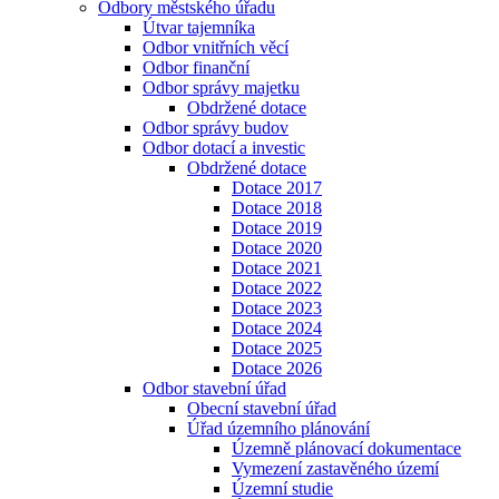
Odbory městského úřadu
Útvar tajemníka
Odbor vnitřních věcí
Odbor finanční
Odbor správy majetku
Obdržené dotace
Odbor správy budov
Odbor dotací a investic
Obdržené dotace
Dotace 2017
Dotace 2018
Dotace 2019
Dotace 2020
Dotace 2021
Dotace 2022
Dotace 2023
Dotace 2024
Dotace 2025
Dotace 2026
Odbor stavební úřad
Obecní stavební úřad
Úřad územního plánování
Územně plánovací dokumentace
Vymezení zastavěného území
Územní studie