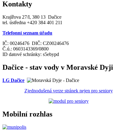
Kontakty
Krajířova 27/I, 380 13 Dačice
tel. ústředna +420 384 401 211
Telefonní seznam úřadu
IČ: 00246476 DIČ: CZ00246476
Č.ú.: 0603143369/0800
ID datové schránky: s5ebypd
Dačice - stav vody v Moravské Dyji
LG Dačice
Zjednodušená verze stránek nejen pro seniory
Mobilní rozhlas