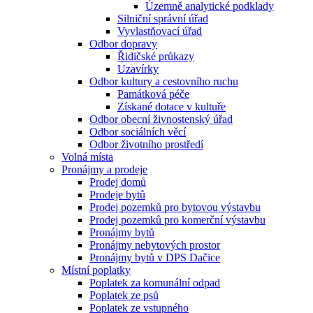
Územně analytické podklady
Silniční správní úřad
Vyvlastňovací úřad
Odbor dopravy
Řidičské průkazy
Uzavírky
Odbor kultury a cestovního ruchu
Památková péče
Získané dotace v kultuře
Odbor obecní živnostenský úřad
Odbor sociálních věcí
Odbor životního prostředí
Volná místa
Pronájmy a prodeje
Prodej domů
Prodeje bytů
Prodej pozemků pro bytovou výstavbu
Prodej pozemků pro komerční výstavbu
Pronájmy bytů
Pronájmy nebytových prostor
Pronájmy bytů v DPS Dačice
Místní poplatky
Poplatek za komunální odpad
Poplatek ze psů
Poplatek ze vstupného