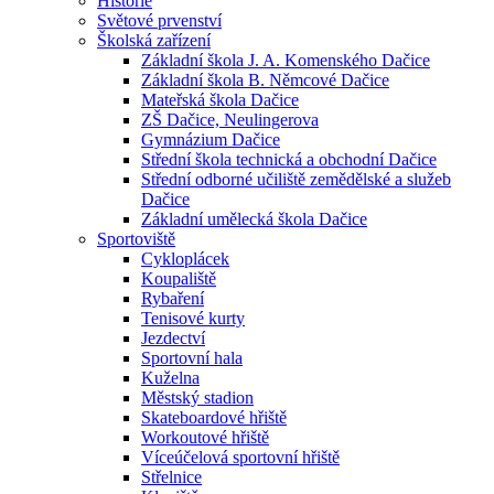
Historie
Světové prvenství
Školská zařízení
Základní škola J. A. Komenského Dačice
Základní škola B. Němcové Dačice
Mateřská škola Dačice
ZŠ Dačice, Neulingerova
Gymnázium Dačice
Střední škola technická a obchodní Dačice
Střední odborné učiliště zemědělské a služeb
Dačice
Základní umělecká škola Dačice
Sportoviště
Cykloplácek
Koupaliště
Rybaření
Tenisové kurty
Jezdectví
Sportovní hala
Kuželna
Městský stadion
Skateboardové hřiště
Workoutové hřiště
Víceúčelová sportovní hřiště
Střelnice