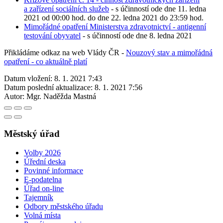
a zařízení sociálních služeb
- s účinností ode dne 11. ledna
2021 od 00:00 hod. do dne 22. ledna 2021 do 23:59 hod.
Mimořádné opatření Ministerstva zdravotnictví - antigenní
testování obyvatel
- s účinností ode dne 8. ledna 2021
Přikládáme odkaz na web Vlády ČR -
Nouzový stav a mimořádná
opatření - co aktuálně platí
Datum vložení:
8. 1. 2021 7:43
Datum poslední aktualizace:
8. 1. 2021 7:56
Autor:
Mgr. Naděžda Mastná
Městský úřad
Volby 2026
Úřední deska
Povinné informace
E-podatelna
Úřad on-line
Tajemník
Odbory městského úřadu
Volná místa