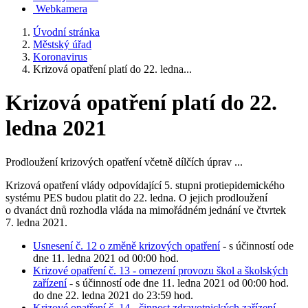
Webkamera
Úvodní stránka
Městský úřad
Koronavirus
Krizová opatření platí do 22. ledna...
Krizová opatření platí do 22.
ledna 2021
Prodloužení krizových opatření včetně dílčích úprav ...
Krizová opatření vlády odpovídající 5. stupni protiepidemického
systému PES budou platit do 22. ledna. O jejich prodloužení
o dvanáct dnů rozhodla vláda na mimořádném jednání ve čtvrtek
7. ledna 2021.
Usnesení č. 12 o změně krizových opatření
- s účinností ode
dne 11. ledna 2021 od 00:00 hod.
Krizové opatření č. 13 - omezení provozu škol a školských
zařízení
- s účinností ode dne 11. ledna 2021 od 00:00 hod.
do dne 22. ledna 2021 do 23:59 hod.
Krizové opatření č. 14 - činnost zdravotnických zařízení