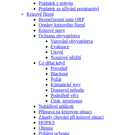
Poplatek z pobytu
Poplatek za užívání prostranství
Krizové řízení
Bezpečnostní rada ORP
Orgány krizového řízení
Krizové stavy
Ochrana obyvatelstva
Varování obyvatelstva
Evakuace
Ukrytí
Nouzové přežití
Co dělat když
Povodně
Blackout
Požár
Klimatické jevy
Dopravní nehoda
Podezřelé věci
Útok, terorismus
Nahlášení události
Příprava na krizovou situaci
Zásady chování při krizové situaci
HOPKS
Obrana
Požární ochrana