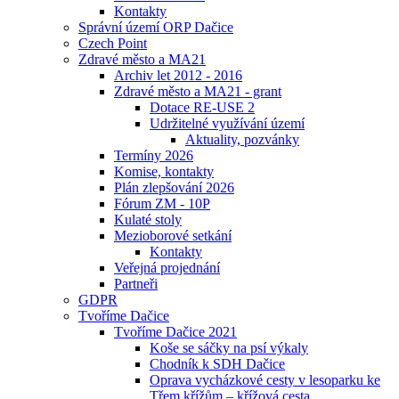
Kontakty
Správní území ORP Dačice
Czech Point
Zdravé město a MA21
Archiv let 2012 - 2016
Zdravé město a MA21 - grant
Dotace RE-USE 2
Udržitelné využívání území
Aktuality, pozvánky
Termíny 2026
Komise, kontakty
Plán zlepšování 2026
Fórum ZM - 10P
Kulaté stoly
Mezioborové setkání
Kontakty
Veřejná projednání
Partneři
GDPR
Tvoříme Dačice
Tvoříme Dačice 2021
Koše se sáčky na psí výkaly
Chodník k SDH Dačice
Oprava vycházkové cesty v lesoparku ke
Třem křížům – křížová cesta