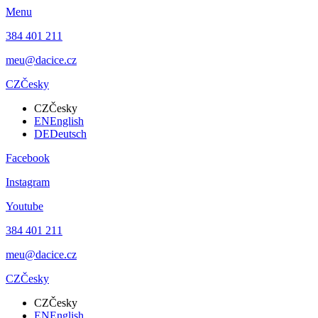
Menu
384 401 211
meu@dacice.cz
CZ
Česky
CZ
Česky
EN
English
DE
Deutsch
Facebook
Instagram
Youtube
384 401 211
meu@dacice.cz
CZ
Česky
CZ
Česky
EN
English