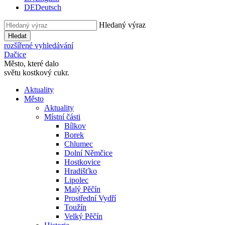
DE
Deutsch
Hledaný výraz
Hledat
rozšířené vyhledávání
Dačice
Město, které dalo
světu kostkový cukr.
Aktuality
Město
Aktuality
Místní části
Bílkov
Borek
Chlumec
Dolní Němčice
Hostkovice
Hradišťko
Lipolec
Malý Pěčín
Prostřední Vydří
Toužín
Velký Pěčín