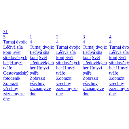
31
5
1
2
3
4
Turnaj dvojic
4
4
4
4
Léčivá síla
Turnaj dvojic
Turnaj dvojic
Turnaj dvojic
Turnaj dvo
koní
Svět
Léčivá síla
Léčivá síla
Léčivá síla
Léčivá síla
středověkých
koní
Svět
koní
Svět
koní
Svět
koní
Svět
her
Hmyzí
středověkých
středověkých
středověkých
středověk
tváře
her
Hmyzí
her
Hmyzí
her
Hmyzí
her
Hmyzí
Cestovatelský
tváře
tváře
tváře
tváře
fotodeník
Zobrazit
Zobrazit
Zobrazit
Zobrazit
Zobrazit
všechny
všechny
všechny
všechny
všechny
záznamy ze
záznamy ze
záznamy ze
záznamy z
záznamy ze
dne
dne
dne
dne
dne