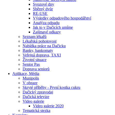
Svozové dny
Sběrný dvůr
RE-USE
Výsledky odpadového hospodářství
Analýza odpadu
Jak to v Dačicích umíme
Zajímavé odkazy
Seznam lékařů
Lékařská pohotovost
Nabídka práce na Dačicku
Banky, bankomaty
Veřejná doprava, TAXI
Životní situace
Senior Pas
Doprava seniorů
Aplikace, Média
Munipolis
V obraze
Skryté příběhy - První kostka cukru
Dačický zpravodaj
Dačická televize
Video galerie
Video galerie 2020
Tematická stezka