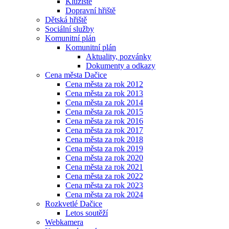
Kluziště
Dopravní hřiště
Dětská hřiště
Sociální služby
Komunitní plán
Komunitní plán
Aktuality, pozvánky
Dokumenty a odkazy
Cena města Dačice
Cena města za rok 2012
Cena města za rok 2013
Cena města za rok 2014
Cena města za rok 2015
Cena města za rok 2016
Cena města za rok 2017
Cena města za rok 2018
Cena města za rok 2019
Cena města za rok 2020
Cena města za rok 2021
Cena města za rok 2022
Cena města za rok 2023
Cena města za rok 2024
Rozkvetlé Dačice
Letos soutěží
Webkamera