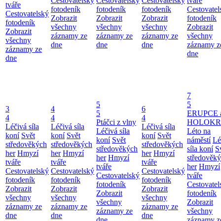
Cestovatelský
Cestovatelský
Cestovatelský
tváře
tváře
fotodeník
fotodeník
fotodeník
Cestovatel
Cestovatelský
Zobrazit
Zobrazit
Zobrazit
fotodeník
fotodeník
všechny
všechny
všechny
Zobrazit
Zobrazit
záznamy ze
záznamy ze
záznamy ze
všechny
všechny
dne
dne
dne
záznamy z
záznamy ze
dne
dne
7
5
5
3
4
6
5
ERUPCE 
4
4
4
Ptáčci z vlny
HOLOKRC
Léčivá síla
Léčivá síla
Léčivá síla
Léčivá síla
Léto na
koní
Svět
koní
Svět
koní
Svět
koní
Svět
náměstí
Lé
středověkých
středověkých
středověkých
středověkých
síla koní
S
her
Hmyzí
her
Hmyzí
her
Hmyzí
her
Hmyzí
středověk
tváře
tváře
tváře
tváře
her
Hmyzí
Cestovatelský
Cestovatelský
Cestovatelský
Cestovatelský
tváře
fotodeník
fotodeník
fotodeník
fotodeník
Cestovatel
Zobrazit
Zobrazit
Zobrazit
Zobrazit
fotodeník
všechny
všechny
všechny
všechny
Zobrazit
záznamy ze
záznamy ze
záznamy ze
záznamy ze
všechny
dne
dne
dne
dne
záznamy z