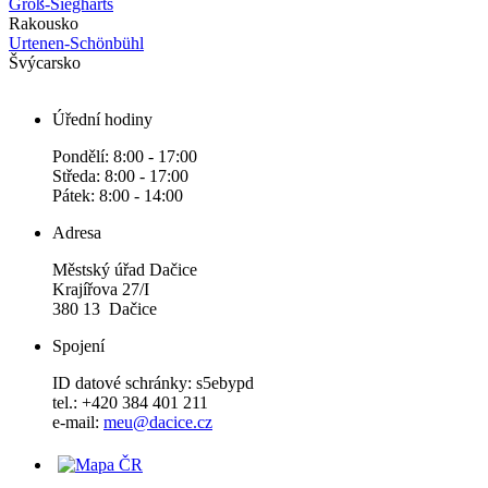
Groß-Siegharts
Rakousko
Urtenen-Schönbühl
Švýcarsko
Úřední hodiny
Pondělí: 8:00 - 17:00
Středa: 8:00 - 17:00
Pátek: 8:00 - 14:00
Adresa
Městský úřad Dačice
Krajířova 27/I
380 13 Dačice
Spojení
ID datové schránky: s5ebypd
tel.: +420 384 401 211
e-mail:
meu@dacice.cz