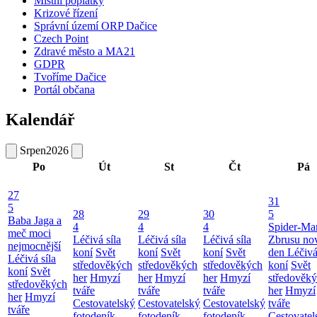
Místní poplatky
Krizové řízení
Správní území ORP Dačice
Czech Point
Zdravé město a MA21
GDPR
Tvoříme Dačice
Portál občana
Kalendář
Srpen
2026
Po
Út
St
Čt
Pá
27
31
5
28
29
30
5
Baba Jaga a
4
4
4
Spider-Ma
meč moci
Léčivá síla
Léčivá síla
Léčivá síla
Zbrusu no
nejmocnější
koní
Svět
koní
Svět
koní
Svět
den
Léčivá
Léčivá síla
středověkých
středověkých
středověkých
koní
Svět
koní
Svět
her
Hmyzí
her
Hmyzí
her
Hmyzí
středověk
středověkých
tváře
tváře
tváře
her
Hmyzí
her
Hmyzí
Cestovatelský
Cestovatelský
Cestovatelský
tváře
tváře
fotodeník
fotodeník
fotodeník
Cestovatel