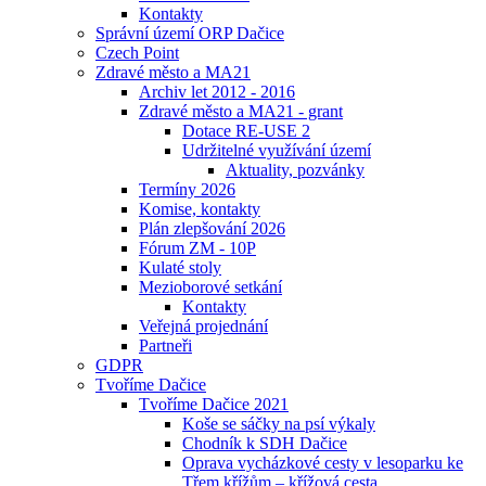
Kontakty
Správní území ORP Dačice
Czech Point
Zdravé město a MA21
Archiv let 2012 - 2016
Zdravé město a MA21 - grant
Dotace RE-USE 2
Udržitelné využívání území
Aktuality, pozvánky
Termíny 2026
Komise, kontakty
Plán zlepšování 2026
Fórum ZM - 10P
Kulaté stoly
Mezioborové setkání
Kontakty
Veřejná projednání
Partneři
GDPR
Tvoříme Dačice
Tvoříme Dačice 2021
Koše se sáčky na psí výkaly
Chodník k SDH Dačice
Oprava vycházkové cesty v lesoparku ke
Třem křížům – křížová cesta