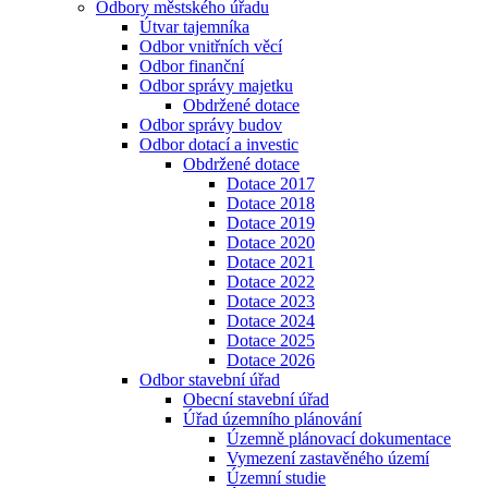
Odbory městského úřadu
Útvar tajemníka
Odbor vnitřních věcí
Odbor finanční
Odbor správy majetku
Obdržené dotace
Odbor správy budov
Odbor dotací a investic
Obdržené dotace
Dotace 2017
Dotace 2018
Dotace 2019
Dotace 2020
Dotace 2021
Dotace 2022
Dotace 2023
Dotace 2024
Dotace 2025
Dotace 2026
Odbor stavební úřad
Obecní stavební úřad
Úřad územního plánování
Územně plánovací dokumentace
Vymezení zastavěného území
Územní studie