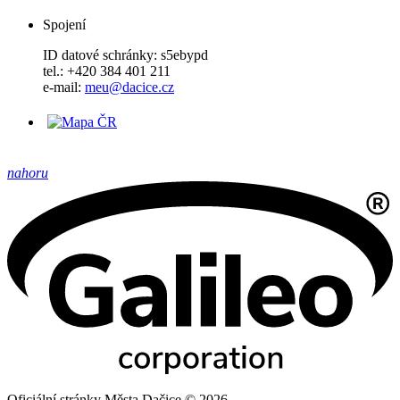
Spojení
ID datové schránky: s5ebypd
tel.: +420 384 401 211
e-mail:
meu@dacice.cz
nahoru
Oficiální stránky Města Dačice © 2026