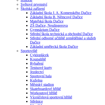
Historie
Světové prvenství
Školská zařízení
Základní škola J. A. Komenského Dačice
Základní škola B. Němcové Dačice
Mateřská škola Dačice
ZŠ Dačice, Neulingerova
Gymnázium Dačice
Střední škola technická a obchodní Dačice
Střední odborné učiliště zemědělské a služeb
Dačice
Základní umělecká škola Dačice
Sportoviště
Cykloplácek
Koupaliště
Rybaření
Tenisové kurty
Jezdectví
Sportovní hala
Kuželna
Městský stadion
Skateboardové hřiště
Workoutové hřiště
Víceúčelová sportovní hřiště
Střelnice