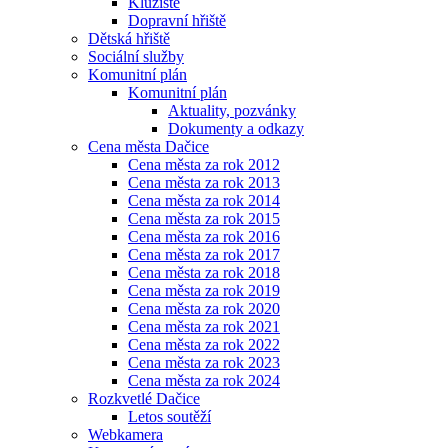
Kluziště
Dopravní hřiště
Dětská hřiště
Sociální služby
Komunitní plán
Komunitní plán
Aktuality, pozvánky
Dokumenty a odkazy
Cena města Dačice
Cena města za rok 2012
Cena města za rok 2013
Cena města za rok 2014
Cena města za rok 2015
Cena města za rok 2016
Cena města za rok 2017
Cena města za rok 2018
Cena města za rok 2019
Cena města za rok 2020
Cena města za rok 2021
Cena města za rok 2022
Cena města za rok 2023
Cena města za rok 2024
Rozkvetlé Dačice
Letos soutěží
Webkamera