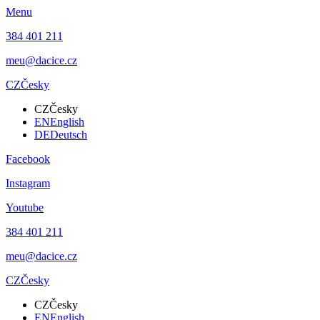
Menu
384 401 211
meu@dacice.cz
CZ
Česky
CZ
Česky
EN
English
DE
Deutsch
Facebook
Instagram
Youtube
384 401 211
meu@dacice.cz
CZ
Česky
CZ
Česky
EN
English