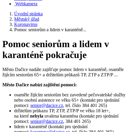
Webkamera
Úvodní stránka
Městský úřad
Koronavirus
Pomoc seniorům a lidem v karanténě...
Pomoc seniorům a lidem v
karanténě pokračuje
Město Dačice nadále zajišťuje pomoc lidem v karanténě, osaměle
žijícím seniorům 65+ a držitelům průkazů TP, ZTP a ZTP/P ...
Město Dačice nabízí zajištění pomoci:
osaměle žijícím seniorům bez zavedené pečovatelské služby
nebo osobní asistence ve věku 65+ (kontakt pro sjednání
pomoci:
senior@dacice.cz
, tel. číslo 384 401 265)
držitelům průkazu TP, ZTP, ZTP/P ve věku 18 let+,
na které
nebyla
uvalena karanténa (kontakt pro sjednání
pomoci:
senior@dacice.cz
, 384 401 265)
lidem v karanténě (kontakt pro sjednání
pomoci:
karantena@dacice.cz
, tel. číslo 384 401 265)