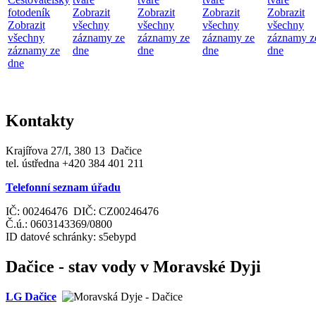
fotodeník
Zobrazit
Zobrazit
Zobrazit
Zobrazit
Zobrazit
všechny
všechny
všechny
všechny
všechny
záznamy ze
záznamy ze
záznamy ze
záznamy z
záznamy ze
dne
dne
dne
dne
dne
Kontakty
Krajířova 27/I, 380 13 Dačice
tel. ústředna +420 384 401 211
Telefonní seznam úřadu
IČ: 00246476 DIČ: CZ00246476
Č.ú.: 0603143369/0800
ID datové schránky: s5ebypd
Dačice - stav vody v Moravské Dyji
LG Dačice