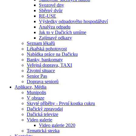
Svozové dny
Sběrný dvůr
RE-USE
Výsledky odpadového hospodářství
Analýza odpadu
Jak to v Dačicích umíme
Zajímavé odkazy
Seznam lékařů
Lékařská pohotovost
Nabídka práce na Dačicku
Banky, bankomaty
Veřejná doprava, TAXI
Životní situace
Senior Pas
Doprava seniorů
Aplikace, Média
Munipolis
V obraze
Skryté příběhy - První kostka cukru
Dačický zpravodaj
Dačická televize
Video galerie
Video galerie 2020
Tematická stezka