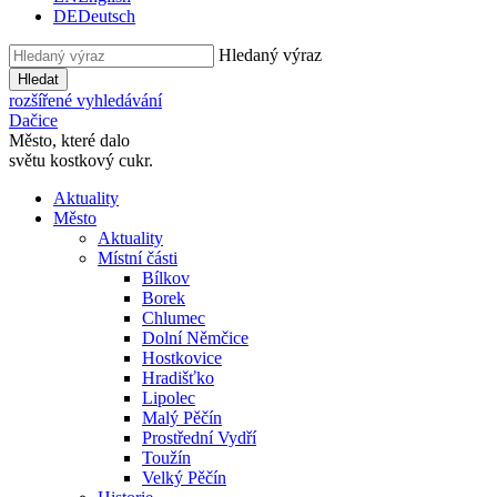
DE
Deutsch
Hledaný výraz
Hledat
rozšířené vyhledávání
Dačice
Město, které dalo
světu kostkový cukr.
Aktuality
Město
Aktuality
Místní části
Bílkov
Borek
Chlumec
Dolní Němčice
Hostkovice
Hradišťko
Lipolec
Malý Pěčín
Prostřední Vydří
Toužín
Velký Pěčín