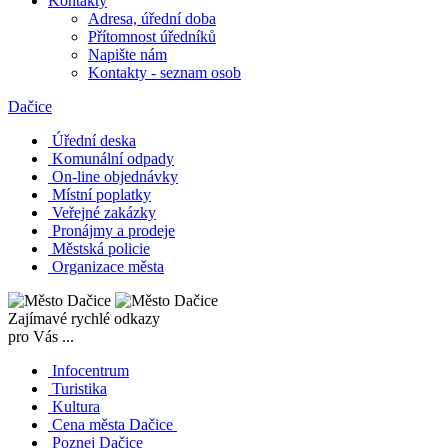
Kontakty
Adresa, úřední doba
Přítomnost úředníků
Napište nám
Kontakty - seznam osob
Dačice
Úřední deska
Komunální odpady
On-line objednávky
Místní poplatky
Veřejné zakázky
Pronájmy a prodeje
Městská policie
Organizace města
Zajímavé rychlé odkazy
pro Vás ...
Infocentrum
Turistika
Kultura
Cena města Dačice
Poznej Dačice