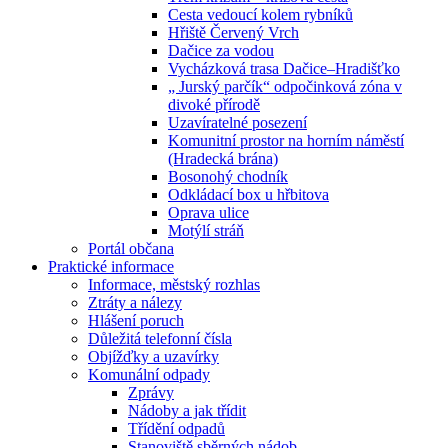
Cesta vedoucí kolem rybníků
Hřiště Červený Vrch
Dačice za vodou
Vycházková trasa Dačice–Hradišťko
„ Jurský parčík“ odpočinková zóna v
divoké přírodě
Uzavíratelné posezení
Komunitní prostor na horním náměstí
(Hradecká brána)
Bosonohý chodník
Odkládací box u hřbitova
Oprava ulice
Motýlí stráň
Portál občana
Praktické informace
Informace, městský rozhlas
Ztráty a nálezy
Hlášení poruch
Důležitá telefonní čísla
Objížďky a uzavírky
Komunální odpady
Zprávy
Nádoby a jak třídit
Třídění odpadů
Stanoviště sběrných nádob