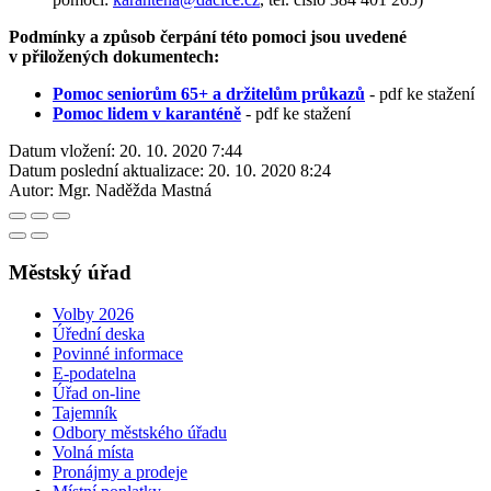
Podmínky a způsob čerpání této pomoci jsou uvedené
v přiložených dokumentech:
Pomoc seniorům 65+ a držitelům průkazů
- pdf ke stažení
Pomoc lidem v karanténě
- pdf ke stažení
Datum vložení:
20. 10. 2020 7:44
Datum poslední aktualizace:
20. 10. 2020 8:24
Autor:
Mgr. Naděžda Mastná
Městský úřad
Volby 2026
Úřední deska
Povinné informace
E-podatelna
Úřad on-line
Tajemník
Odbory městského úřadu
Volná místa
Pronájmy a prodeje