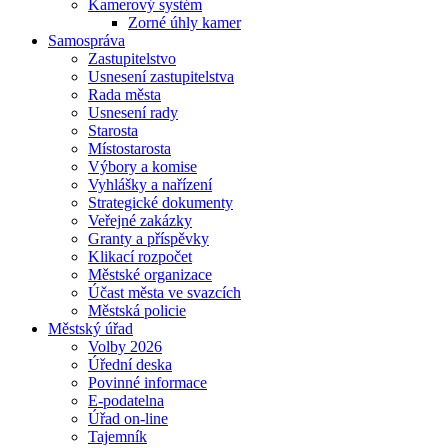
Kamerový systém
Zorné úhly kamer
Samospráva
Zastupitelstvo
Usnesení zastupitelstva
Rada města
Usnesení rady
Starosta
Místostarosta
Výbory a komise
Vyhlášky a nařízení
Strategické dokumenty
Veřejné zakázky
Granty a příspěvky
Klikací rozpočet
Městské organizace
Účast města ve svazcích
Městská policie
Městský úřad
Volby 2026
Úřední deska
Povinné informace
E-podatelna
Úřad on-line
Tajemník