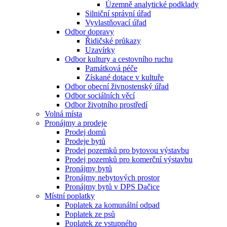
Územně analytické podklady
Silniční správní úřad
Vyvlastňovací úřad
Odbor dopravy
Řidičské průkazy
Uzavírky
Odbor kultury a cestovního ruchu
Památková péče
Získané dotace v kultuře
Odbor obecní živnostenský úřad
Odbor sociálních věcí
Odbor životního prostředí
Volná místa
Pronájmy a prodeje
Prodej domů
Prodeje bytů
Prodej pozemků pro bytovou výstavbu
Prodej pozemků pro komerční výstavbu
Pronájmy bytů
Pronájmy nebytových prostor
Pronájmy bytů v DPS Dačice
Místní poplatky
Poplatek za komunální odpad
Poplatek ze psů
Poplatek ze vstupného