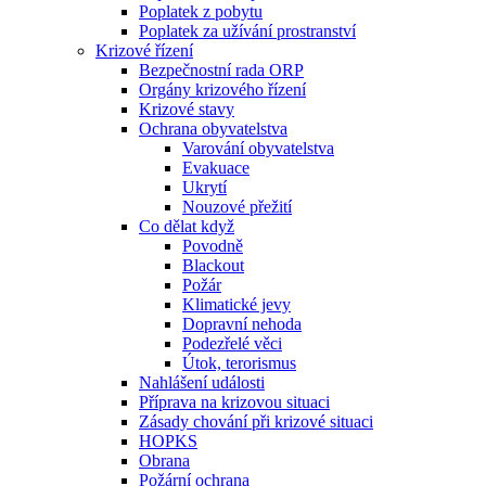
Poplatek z pobytu
Poplatek za užívání prostranství
Krizové řízení
Bezpečnostní rada ORP
Orgány krizového řízení
Krizové stavy
Ochrana obyvatelstva
Varování obyvatelstva
Evakuace
Ukrytí
Nouzové přežití
Co dělat když
Povodně
Blackout
Požár
Klimatické jevy
Dopravní nehoda
Podezřelé věci
Útok, terorismus
Nahlášení události
Příprava na krizovou situaci
Zásady chování při krizové situaci
HOPKS
Obrana
Požární ochrana