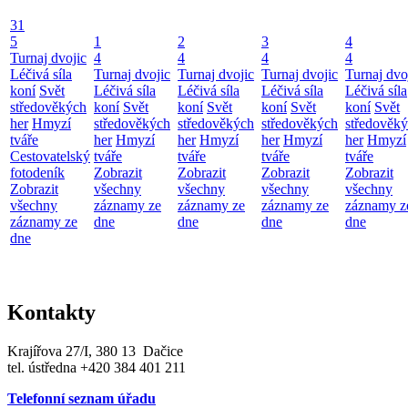
31
5
1
2
3
4
Turnaj dvojic
4
4
4
4
Léčivá síla
Turnaj dvojic
Turnaj dvojic
Turnaj dvojic
Turnaj dvo
koní
Svět
Léčivá síla
Léčivá síla
Léčivá síla
Léčivá síla
středověkých
koní
Svět
koní
Svět
koní
Svět
koní
Svět
her
Hmyzí
středověkých
středověkých
středověkých
středověk
tváře
her
Hmyzí
her
Hmyzí
her
Hmyzí
her
Hmyzí
Cestovatelský
tváře
tváře
tváře
tváře
fotodeník
Zobrazit
Zobrazit
Zobrazit
Zobrazit
Zobrazit
všechny
všechny
všechny
všechny
všechny
záznamy ze
záznamy ze
záznamy ze
záznamy z
záznamy ze
dne
dne
dne
dne
dne
Kontakty
Krajířova 27/I, 380 13 Dačice
tel. ústředna +420 384 401 211
Telefonní seznam úřadu