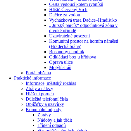
Cesta vedoucí kolem rybníků
Hřiště Červený Vrch
Dačice za vodou
Vycházková trasa Dačice–Hradišťko
„ Jurský parčík“ odpočinková zóna v
divoké přírodě
Uzavíratelné posezení
Komunitní prostor na horním náměstí
(Hradecká brána)
Bosonohý chodník
Odkládací box u hřbitova
Oprava ulice
Motýlí stráň
Portál občana
Praktické informace
Informace, městský rozhlas
Ztráty a nálezy
Hlášení poruch
Důležitá telefonní čísla
Objížďky a uzavírky
Komunální odpady
Zprávy
Nádoby a jak třídit
Třídění odpadů
Stanoviště sběrných nádob