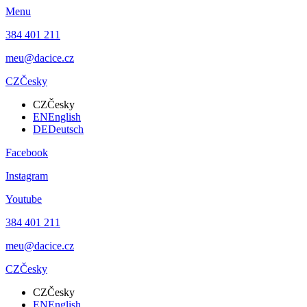
Menu
384 401 211
meu@dacice.cz
CZ
Česky
CZ
Česky
EN
English
DE
Deutsch
Facebook
Instagram
Youtube
384 401 211
meu@dacice.cz
CZ
Česky
CZ
Česky
EN
English