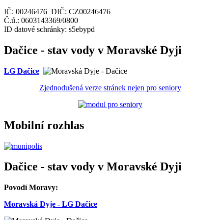
IČ: 00246476 DIČ: CZ00246476
Č.ú.: 0603143369/0800
ID datové schránky: s5ebypd
Dačice - stav vody v Moravské Dyji
LG Dačice
Zjednodušená verze stránek nejen pro seniory
Mobilní rozhlas
Dačice - stav vody v Moravské Dyji
Povodí Moravy:
Moravská Dyje - LG Dačice