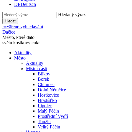
DE
Deutsch
Hledaný výraz
Hledat
rozšířené vyhledávání
Dačice
Město, které dalo
světu kostkový cukr.
Aktuality
Město
Aktuality
Místní části
Bílkov
Borek
Chlumec
Dolní Němčice
Hostkovice
Hradišťko
Lipolec
Malý Pěčín
Prostřední Vydří
Toužín
Velký Pěčín