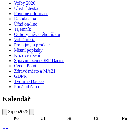
Volby 2026
Úřední deska
Povinné informace
E-podatelna
Úřad on-line
Tajemník
Odbory městského úřadu
Volná místa
Pronájmy a prodeje
Místní poplatky
Krizové řízení
Správní území ORP Dačice
Czech Point
Zdravé město a MA21
GDPR
Tvoříme Dačice
Portál občana
Kalendář
Srpen
2026
Po
Út
St
Čt
Pá
27