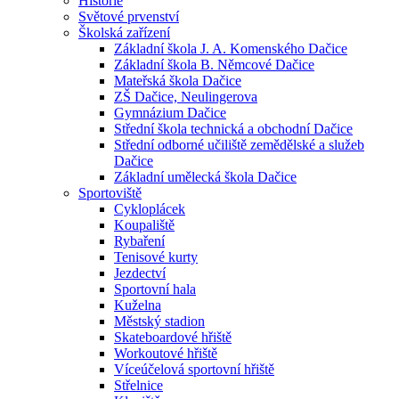
Historie
Světové prvenství
Školská zařízení
Základní škola J. A. Komenského Dačice
Základní škola B. Němcové Dačice
Mateřská škola Dačice
ZŠ Dačice, Neulingerova
Gymnázium Dačice
Střední škola technická a obchodní Dačice
Střední odborné učiliště zemědělské a služeb
Dačice
Základní umělecká škola Dačice
Sportoviště
Cykloplácek
Koupaliště
Rybaření
Tenisové kurty
Jezdectví
Sportovní hala
Kuželna
Městský stadion
Skateboardové hřiště
Workoutové hřiště
Víceúčelová sportovní hřiště
Střelnice