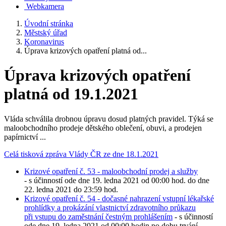
Webkamera
Úvodní stránka
Městský úřad
Koronavirus
Úprava krizových opatření platná od...
Úprava krizových opatření
platná od 19.1.2021
Vláda schválila drobnou úpravu dosud platných pravidel. Týká se
maloobchodního prodeje dětského oblečení, obuvi, a prodejen
papírnictví ...
Celá tisková zpráva Vlády ČR ze dne 18.1.2021
Krizové opatření č. 53 - maloobchodní prodej a služby
- s účinností ode dne 19. ledna 2021 od 00:00 hod. do dne
22. ledna 2021 do 23:59 hod.
Krizové opatření č. 54 - dočasné nahrazení vstupní lékařské
prohlídky a prokázání vlastnictví zdravotního průkazu
při vstupu do zaměstnání čestným prohlášením
- s účinností
ode dne 19. ledna 2021 od 00:00 hodin po dobu trvání