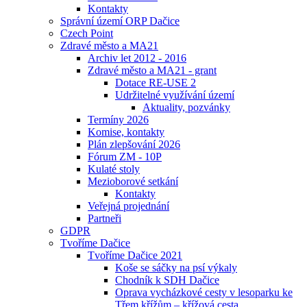
Kontakty
Správní území ORP Dačice
Czech Point
Zdravé město a MA21
Archiv let 2012 - 2016
Zdravé město a MA21 - grant
Dotace RE-USE 2
Udržitelné využívání území
Aktuality, pozvánky
Termíny 2026
Komise, kontakty
Plán zlepšování 2026
Fórum ZM - 10P
Kulaté stoly
Mezioborové setkání
Kontakty
Veřejná projednání
Partneři
GDPR
Tvoříme Dačice
Tvoříme Dačice 2021
Koše se sáčky na psí výkaly
Chodník k SDH Dačice
Oprava vycházkové cesty v lesoparku ke
Třem křížům – křížová cesta