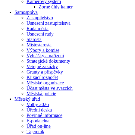
Kamerový systém
Zorné úhly kamer
Samospráva
Zastupitelstvo
Usnesení zastupitelstva
Rada města
Usnesení rady
Starosta
Místostarosta
Výbory a komise
Vyhlášky a nařízení
Strategické dokumenty
Veřejné zakázky
Granty a příspěvky
Klikací rozpočet
Městské organizace
Účast města ve svazcích
Městská policie
Městský úřad
Volby 2026
Úřední deska
Povinné informace
E-podatelna
Úřad on-line
Tajemník