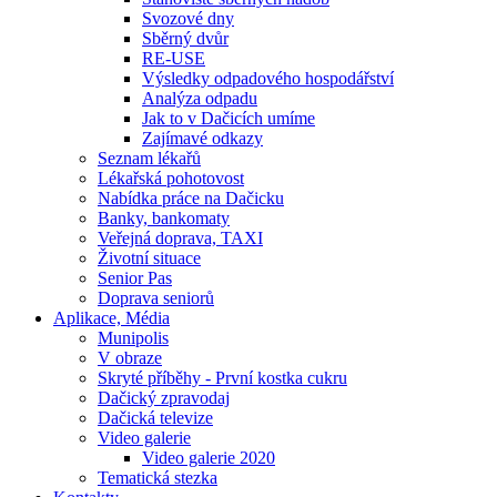
Svozové dny
Sběrný dvůr
RE-USE
Výsledky odpadového hospodářství
Analýza odpadu
Jak to v Dačicích umíme
Zajímavé odkazy
Seznam lékařů
Lékařská pohotovost
Nabídka práce na Dačicku
Banky, bankomaty
Veřejná doprava, TAXI
Životní situace
Senior Pas
Doprava seniorů
Aplikace, Média
Munipolis
V obraze
Skryté příběhy - První kostka cukru
Dačický zpravodaj
Dačická televize
Video galerie
Video galerie 2020
Tematická stezka