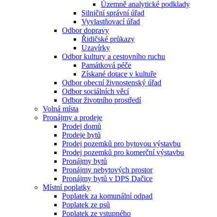
Územně analytické podklady
Silniční správní úřad
Vyvlastňovací úřad
Odbor dopravy
Řidičské průkazy
Uzavírky
Odbor kultury a cestovního ruchu
Památková péče
Získané dotace v kultuře
Odbor obecní živnostenský úřad
Odbor sociálních věcí
Odbor životního prostředí
Volná místa
Pronájmy a prodeje
Prodej domů
Prodeje bytů
Prodej pozemků pro bytovou výstavbu
Prodej pozemků pro komerční výstavbu
Pronájmy bytů
Pronájmy nebytových prostor
Pronájmy bytů v DPS Dačice
Místní poplatky
Poplatek za komunální odpad
Poplatek ze psů
Poplatek ze vstupného