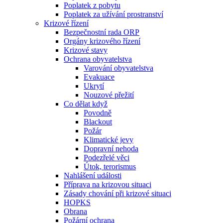
Poplatek z pobytu
Poplatek za užívání prostranství
Krizové řízení
Bezpečnostní rada ORP
Orgány krizového řízení
Krizové stavy
Ochrana obyvatelstva
Varování obyvatelstva
Evakuace
Ukrytí
Nouzové přežití
Co dělat když
Povodně
Blackout
Požár
Klimatické jevy
Dopravní nehoda
Podezřelé věci
Útok, terorismus
Nahlášení události
Příprava na krizovou situaci
Zásady chování při krizové situaci
HOPKS
Obrana
Požární ochrana