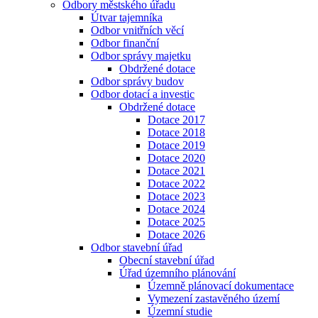
Odbory městského úřadu
Útvar tajemníka
Odbor vnitřních věcí
Odbor finanční
Odbor správy majetku
Obdržené dotace
Odbor správy budov
Odbor dotací a investic
Obdržené dotace
Dotace 2017
Dotace 2018
Dotace 2019
Dotace 2020
Dotace 2021
Dotace 2022
Dotace 2023
Dotace 2024
Dotace 2025
Dotace 2026
Odbor stavební úřad
Obecní stavební úřad
Úřad územního plánování
Územně plánovací dokumentace
Vymezení zastavěného území
Územní studie