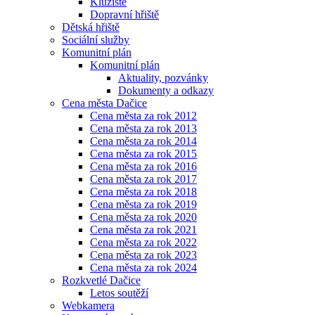
Kluziště
Dopravní hřiště
Dětská hřiště
Sociální služby
Komunitní plán
Komunitní plán
Aktuality, pozvánky
Dokumenty a odkazy
Cena města Dačice
Cena města za rok 2012
Cena města za rok 2013
Cena města za rok 2014
Cena města za rok 2015
Cena města za rok 2016
Cena města za rok 2017
Cena města za rok 2018
Cena města za rok 2019
Cena města za rok 2020
Cena města za rok 2021
Cena města za rok 2022
Cena města za rok 2023
Cena města za rok 2024
Rozkvetlé Dačice
Letos soutěží
Webkamera