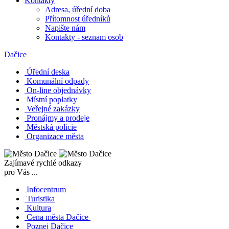
Kontakty
Adresa, úřední doba
Přítomnost úředníků
Napište nám
Kontakty - seznam osob
Dačice
Úřední deska
Komunální odpady
On-line objednávky
Místní poplatky
Veřejné zakázky
Pronájmy a prodeje
Městská policie
Organizace města
Zajímavé rychlé odkazy
pro Vás ...
Infocentrum
Turistika
Kultura
Cena města Dačice
Poznej Dačice