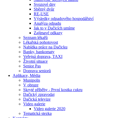
Svozové dny
Sběrný dvůr
RE-USE
Výsledky odpadového hospodářství
Analýza odpadu
Jak to v Dačicích umíme
Zajímavé odkazy
Seznam lékařů
Lékařská pohotovost
Nabídka práce na Dačicku
Banky, bankomaty
Veřejná doprava, TAXI
Životní situace
Senior Pas
Doprava seniorů
Aplikace, Média
Munipolis
V obraze
Skryté příběhy - První kostka cukru
Dačický zpravodaj
Dačická televize
Video galerie
Video galerie 2020
Tematická stezka