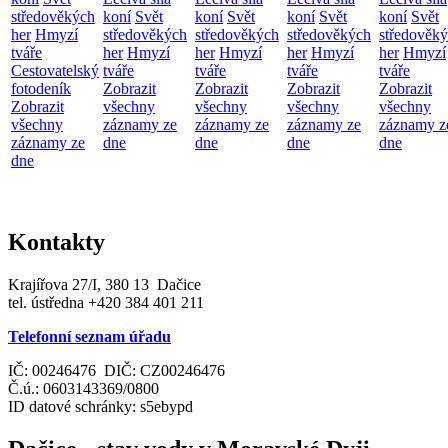
středověkých
koní
Svět
koní
Svět
koní
Svět
koní
Svět
her
Hmyzí
středověkých
středověkých
středověkých
středověk
tváře
her
Hmyzí
her
Hmyzí
her
Hmyzí
her
Hmyzí
Cestovatelský
tváře
tváře
tváře
tváře
fotodeník
Zobrazit
Zobrazit
Zobrazit
Zobrazit
Zobrazit
všechny
všechny
všechny
všechny
všechny
záznamy ze
záznamy ze
záznamy ze
záznamy z
záznamy ze
dne
dne
dne
dne
dne
Kontakty
Krajířova 27/I, 380 13 Dačice
tel. ústředna +420 384 401 211
Telefonní seznam úřadu
IČ: 00246476 DIČ: CZ00246476
Č.ú.: 0603143369/0800
ID datové schránky: s5ebypd