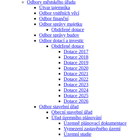
Odbory městského úřadu
Útvar tajemníka
Odbor vnitřních věcí
Odbor finanční
Odbor správy majetku
Obdržené dotace
Odbor správy budov
Odbor dotací a investic
Obdržené dotace
Dotace 2017
Dotace 2018
Dotace 2019
Dotace 2020
Dotace 2021
Dotace 2022
Dotace 2023
Dotace 2024
Dotace 2025
Dotace 2026
Odbor stavební úřad
Obecní stavební úřad
Úřad územního plánování
Územně plánovací dokumentace
Vymezení zastavěného území
Územní studie