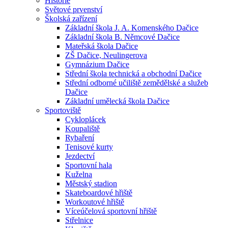
Historie
Světové prvenství
Školská zařízení
Základní škola J. A. Komenského Dačice
Základní škola B. Němcové Dačice
Mateřská škola Dačice
ZŠ Dačice, Neulingerova
Gymnázium Dačice
Střední škola technická a obchodní Dačice
Střední odborné učiliště zemědělské a služeb
Dačice
Základní umělecká škola Dačice
Sportoviště
Cykloplácek
Koupaliště
Rybaření
Tenisové kurty
Jezdectví
Sportovní hala
Kuželna
Městský stadion
Skateboardové hřiště
Workoutové hřiště
Víceúčelová sportovní hřiště
Střelnice