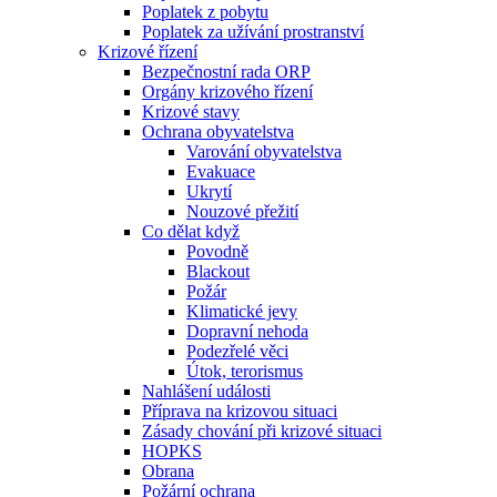
Poplatek z pobytu
Poplatek za užívání prostranství
Krizové řízení
Bezpečnostní rada ORP
Orgány krizového řízení
Krizové stavy
Ochrana obyvatelstva
Varování obyvatelstva
Evakuace
Ukrytí
Nouzové přežití
Co dělat když
Povodně
Blackout
Požár
Klimatické jevy
Dopravní nehoda
Podezřelé věci
Útok, terorismus
Nahlášení události
Příprava na krizovou situaci
Zásady chování při krizové situaci
HOPKS
Obrana
Požární ochrana