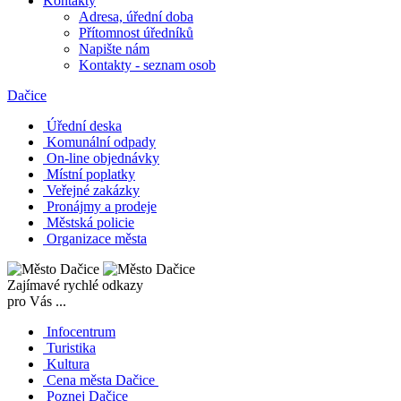
Kontakty
Adresa, úřední doba
Přítomnost úředníků
Napište nám
Kontakty - seznam osob
Dačice
Úřední deska
Komunální odpady
On-line objednávky
Místní poplatky
Veřejné zakázky
Pronájmy a prodeje
Městská policie
Organizace města
Zajímavé rychlé odkazy
pro Vás ...
Infocentrum
Turistika
Kultura
Cena města Dačice
Poznej Dačice