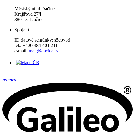
Městský úřad Dačice
Krajířova 27/I
380 13 Dačice
Spojení
ID datové schránky: s5ebypd
tel.: +420 384 401 211
e-mail:
meu@dacice.cz
nahoru