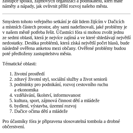
zástupce spolků, zájmových organizací a podnikatelů, kteří máte
náměty a nápady, jak ovlivnit příští rozvoj našeho města.
Smyslem tohoto veřejného setkání je dát lidem žijícím v Dačicích
a místních částech prostor, aby sami nadefinovali, jaké problémy je
v našem městě potřeba řešit. Účastníci fóra si mohou zvolit jednu
ze sedmi oblastí, která je nejvíce zajímá a ve které shledávají největší
nedostatky. Desítka problémů, která získá největší počet hlasů, bude
následně ověřena anketou mezi občany. Ověřené problémy budou
poté předloženy zastupitelstvu města.
Tématické oblasti:
životní prostředí
zdravý životní styl, sociální služby a život seniorů
podmínky pro podnikání, rozvoj cestovního ruchu
a ekonomika
vzdělávání, školství, informovanost
kultura, sport, zájmová činnost dětí a mládeže
bydlení, výstavba, územní rozvoj
Dačice očima dětí a mládeže
Pro účastníky fóra je připravena slosovatelná tombola a drobné
občerstvení.