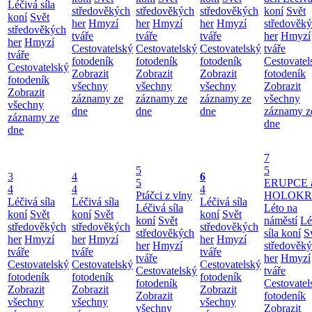
Léčivá síla
středověkých
středověkých
středověkých
koní
Svět
koní
Svět
her
Hmyzí
her
Hmyzí
her
Hmyzí
středověk
středověkých
tváře
tváře
tváře
her
Hmyzí
her
Hmyzí
Cestovatelský
Cestovatelský
Cestovatelský
tváře
tváře
fotodeník
fotodeník
fotodeník
Cestovatel
Cestovatelský
Zobrazit
Zobrazit
Zobrazit
fotodeník
fotodeník
všechny
všechny
všechny
Zobrazit
Zobrazit
záznamy ze
záznamy ze
záznamy ze
všechny
všechny
dne
dne
dne
záznamy z
záznamy ze
dne
dne
7
5
5
3
4
6
5
ERUPCE 
4
4
4
Ptáčci z vlny
HOLOKRC
Léčivá síla
Léčivá síla
Léčivá síla
Léčivá síla
Léto na
koní
Svět
koní
Svět
koní
Svět
koní
Svět
náměstí
Lé
středověkých
středověkých
středověkých
středověkých
síla koní
S
her
Hmyzí
her
Hmyzí
her
Hmyzí
her
Hmyzí
středověk
tváře
tváře
tváře
tváře
her
Hmyzí
Cestovatelský
Cestovatelský
Cestovatelský
Cestovatelský
tváře
fotodeník
fotodeník
fotodeník
fotodeník
Cestovatel
Zobrazit
Zobrazit
Zobrazit
Zobrazit
fotodeník
všechny
všechny
všechny
všechny
Zobrazit