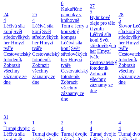
6
27
Kukuřičné
5
24
25
panenky v
28
Bylinkové
4
4
knihovně
5
oleje pro tělo
Léčivá síla
Léčivá síla
Tom a Jerry a
Škwor
Léč
i lymfu
koní
Svět
koní
Svět
kouzelný
síla koní
S
Léčivá síla
středověkých
středověkých
kompas
středověk
koní
Svět
her
Hmyzí
her
Hmyzí
Léčivá síla
her
Hmyzí
středověkých
tváře
tváře
koní
Svět
tváře
her
Hmyzí
Cestovatelský
Cestovatelský
středověkých
Cestovatel
tváře
fotodeník
fotodeník
her
Hmyzí
fotodeník
Cestovatelský
Zobrazit
Zobrazit
tváře
Zobrazit
fotodeník
všechny
všechny
Cestovatelský
všechny
Zobrazit
záznamy ze
záznamy ze
fotodeník
záznamy z
všechny
dne
dne
Zobrazit
dne
záznamy ze
všechny
dne
záznamy ze
dne
31
5
1
2
3
4
Turnaj dvojic
4
4
4
4
Léčivá síla
Turnaj dvojic
Turnaj dvojic
Turnaj dvojic
Turnaj dvo
koní
Svět
Léčivá síla
Léčivá síla
Léčivá síla
Léčivá síla