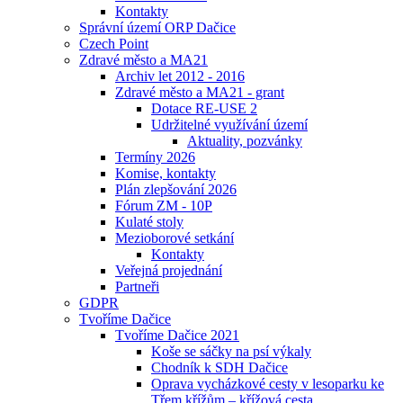
Kontakty
Správní území ORP Dačice
Czech Point
Zdravé město a MA21
Archiv let 2012 - 2016
Zdravé město a MA21 - grant
Dotace RE-USE 2
Udržitelné využívání území
Aktuality, pozvánky
Termíny 2026
Komise, kontakty
Plán zlepšování 2026
Fórum ZM - 10P
Kulaté stoly
Mezioborové setkání
Kontakty
Veřejná projednání
Partneři
GDPR
Tvoříme Dačice
Tvoříme Dačice 2021
Koše se sáčky na psí výkaly
Chodník k SDH Dačice
Oprava vycházkové cesty v lesoparku ke
Třem křížům – křížová cesta