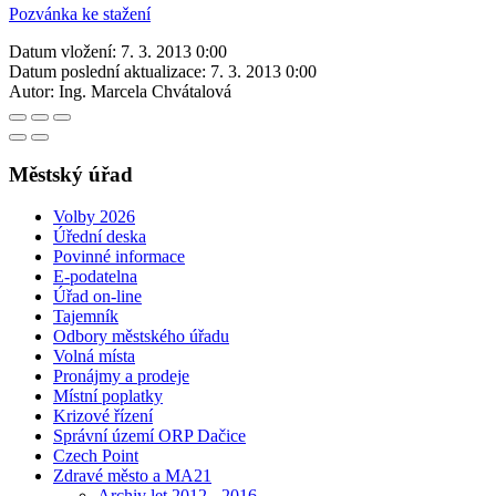
Pozvánka ke stažení
Datum vložení:
7. 3. 2013 0:00
Datum poslední aktualizace:
7. 3. 2013 0:00
Autor:
Ing. Marcela Chvátalová
Městský úřad
Volby 2026
Úřední deska
Povinné informace
E-podatelna
Úřad on-line
Tajemník
Odbory městského úřadu
Volná místa
Pronájmy a prodeje
Místní poplatky
Krizové řízení
Správní území ORP Dačice
Czech Point
Zdravé město a MA21
Archiv let 2012 - 2016