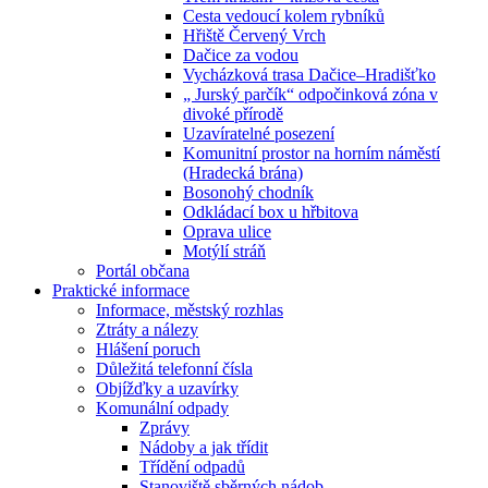
Cesta vedoucí kolem rybníků
Hřiště Červený Vrch
Dačice za vodou
Vycházková trasa Dačice–Hradišťko
„ Jurský parčík“ odpočinková zóna v
divoké přírodě
Uzavíratelné posezení
Komunitní prostor na horním náměstí
(Hradecká brána)
Bosonohý chodník
Odkládací box u hřbitova
Oprava ulice
Motýlí stráň
Portál občana
Praktické informace
Informace, městský rozhlas
Ztráty a nálezy
Hlášení poruch
Důležitá telefonní čísla
Objížďky a uzavírky
Komunální odpady
Zprávy
Nádoby a jak třídit
Třídění odpadů
Stanoviště sběrných nádob