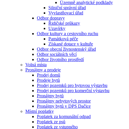
Územně analytické podklady
Silniční správní úřad
Vyvlastňovací úřad
Odbor dopravy
Řidičské průkazy
Uzavírky
Odbor kultury a cestovního ruchu
Památková péče
Získané dotace v kultuře
Odbor obecní živnostenský úřad
Odbor sociálních věcí
Odbor životního prostředí
Volná místa
Pronájmy a prodeje
Prodej domů
Prodeje bytů
Prodej pozemků pro bytovou výstavbu
Prodej pozemků pro komerční výstavbu
Pronájmy bytů
Pronájmy nebytových prostor
Pronájmy bytů v DPS Dačice
Místní poplatky
Poplatek za komunální odpad
Poplatek ze psů
Poplatek ze vstupného