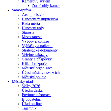
Kamerový systém
Zorné úhly kamer
Samospráva
Zastupitelstvo
Usnesení zastupitelstva
Rada města
Usnesení rady
Starosta
Místostarosta
Výbory a komise
Vyhlášky a nařízení
Strategické dokumenty
Veřejné zakázky
Granty a příspěvky
Klikací rozpočet
Městské organizace
Účast města ve svazcích
Městská policie
Městský úřad
Volby 2026
Úřední deska
Povinné informace
E-podatelna
Úřad on-line
Tajemník