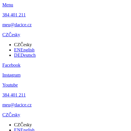
Menu
384 401 211
meu@dacice.cz
CZ
Česky
CZ
Česky
EN
English
DE
Deutsch
Facebook
Instagram
Youtube
384 401 211
meu@dacice.cz
CZ
Česky
CZ
Česky
EN
English