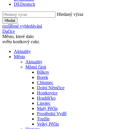
DE
Deutsch
Hledaný výraz
Hledat
rozšířené vyhledávání
Dačice
Město, které dalo
světu kostkový cukr.
Aktuality
Město
Aktuality
Místní části
Bílkov
Borek
Chlumec
Dolní Němčice
Hostkovice
Hradišťko
Lipolec
Malý Pěčín
Prostřední Vydří
Toužín
Velký Pěčín