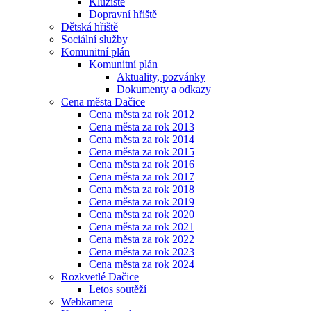
Kluziště
Dopravní hřiště
Dětská hřiště
Sociální služby
Komunitní plán
Komunitní plán
Aktuality, pozvánky
Dokumenty a odkazy
Cena města Dačice
Cena města za rok 2012
Cena města za rok 2013
Cena města za rok 2014
Cena města za rok 2015
Cena města za rok 2016
Cena města za rok 2017
Cena města za rok 2018
Cena města za rok 2019
Cena města za rok 2020
Cena města za rok 2021
Cena města za rok 2022
Cena města za rok 2023
Cena města za rok 2024
Rozkvetlé Dačice
Letos soutěží
Webkamera