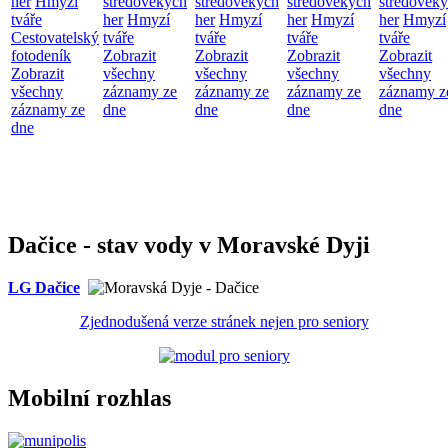
her
Hmyzí
středověkých
středověkých
středověkých
středověk
tváře
her
Hmyzí
her
Hmyzí
her
Hmyzí
her
Hmyzí
Cestovatelský
tváře
tváře
tváře
tváře
fotodeník
Zobrazit
Zobrazit
Zobrazit
Zobrazit
Zobrazit
všechny
všechny
všechny
všechny
všechny
záznamy ze
záznamy ze
záznamy ze
záznamy z
záznamy ze
dne
dne
dne
dne
dne
Dačice - stav vody v Moravské Dyji
LG Dačice
Zjednodušená verze stránek nejen pro seniory
Mobilní rozhlas