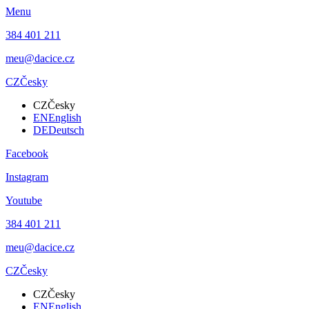
Menu
384 401 211
meu@dacice.cz
CZ
Česky
CZ
Česky
EN
English
DE
Deutsch
Facebook
Instagram
Youtube
384 401 211
meu@dacice.cz
CZ
Česky
CZ
Česky
EN
English