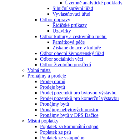
Územně analytické podklady
Silniční správní úřad
Vyvlastňovací úřad
Odbor dopravy
Řidičské průkazy
Uzavírky
Odbor kultury a cestovního ruchu
Památková péče
Získané dotace v kultuře
Odbor obecní živnostenský úřad
Odbor sociálních věcí
Odbor životního prostředí
Volná místa
Pronájmy a prodeje
Prodej domů
Prodeje bytů
Prodej pozemků pro bytovou výstavbu
Prodej pozemků pro komerční výstavbu
Pronájmy bytů
Pronájmy nebytových prostor
Pronájmy bytů v DPS Dačice
Místní poplatky
Poplatek za komunální odpad
Poplatek ze psů
Poplatek ze vstupného