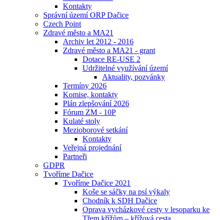
Kontakty
Správní území ORP Dačice
Czech Point
Zdravé město a MA21
Archiv let 2012 - 2016
Zdravé město a MA21 - grant
Dotace RE-USE 2
Udržitelné využívání území
Aktuality, pozvánky
Termíny 2026
Komise, kontakty
Plán zlepšování 2026
Fórum ZM - 10P
Kulaté stoly
Mezioborové setkání
Kontakty
Veřejná projednání
Partneři
GDPR
Tvoříme Dačice
Tvoříme Dačice 2021
Koše se sáčky na psí výkaly
Chodník k SDH Dačice
Oprava vycházkové cesty v lesoparku ke
Třem křížům – křížová cesta