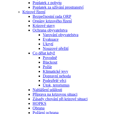
Poplatek z pobytu
Poplatek za užívání prostranství
Krizové řízení
Bezpečnostní rada ORP
Orgány krizového řízení
Krizové stavy
Ochrana obyvatelstva
Varování obyvatelstva
Evakuace
Ukrytí
Nouzové přežití
Co dělat když
Povodně
Blackout
Požár
Klimatické jevy
Dopravní nehoda
Podezřelé věci
Útok, terorismus
Nahlášení události
Příprava na krizovou situaci
Zásady chování při krizové situaci
HOPKS
Obrana
Požární ochrana