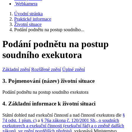
Webkamera
Úvodní stránka
Praktické informace
Životní situace
Podání podnětu na postup soudního...
Podání podnětu na postup
soudního exekutora
Základní znění
Rozšířené znění
Úplné znění
3. Pojmenování (název) životní situace
Podání podnětu na postup soudního exekutora
4. Základní informace k životní situaci
Státní dohled nad exekuční činností a nad činností exekutora dle
§
74 odst. 1 písm. c)
a
§ 76a zákona č. 120/2001 Sb., o soudních
exekutorech a exekuční činnosti (exekuční řád) a o změně dalších
zákonů, ve znění pozdějších předpisů
, vykonává Ministerstvo