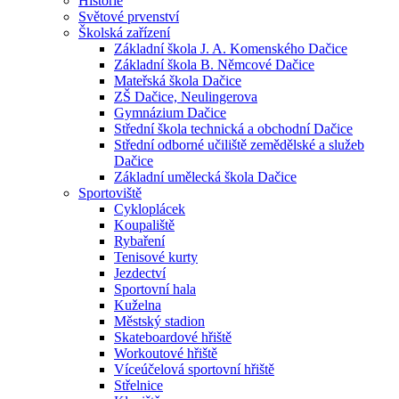
Historie
Světové prvenství
Školská zařízení
Základní škola J. A. Komenského Dačice
Základní škola B. Němcové Dačice
Mateřská škola Dačice
ZŠ Dačice, Neulingerova
Gymnázium Dačice
Střední škola technická a obchodní Dačice
Střední odborné učiliště zemědělské a služeb
Dačice
Základní umělecká škola Dačice
Sportoviště
Cykloplácek
Koupaliště
Rybaření
Tenisové kurty
Jezdectví
Sportovní hala
Kuželna
Městský stadion
Skateboardové hřiště
Workoutové hřiště
Víceúčelová sportovní hřiště
Střelnice