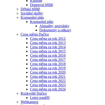
Kluziště
Dopravní hřiště
Dětská hřiště
Sociální služby
Komunitní plán
Komunitní plán
Aktuality, pozvánky
Dokumenty a odkazy
Cena města Dačice
Cena města za rok 2012
Cena města za rok 2013
Cena města za rok 2014
Cena města za rok 2015
Cena města za rok 2016
Cena města za rok 2017
Cena města za rok 2018
Cena města za rok 2019
Cena města za rok 2020
Cena města za rok 2021
Cena města za rok 2022
Cena města za rok 2023
Cena města za rok 2024
Rozkvetlé Dačice
Letos soutěží
Webkamera