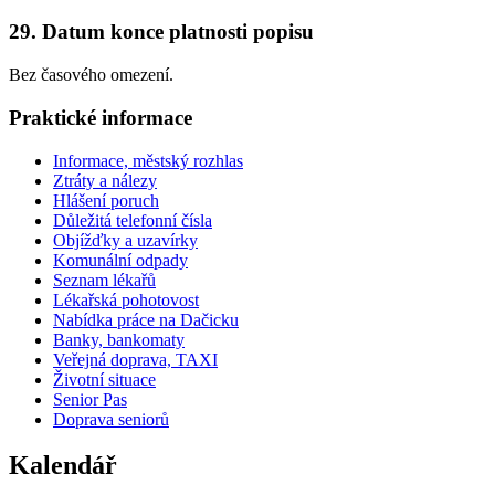
29. Datum konce platnosti popisu
Bez časového omezení.
Praktické informace
Informace, městský rozhlas
Ztráty a nálezy
Hlášení poruch
Důležitá telefonní čísla
Objížďky a uzavírky
Komunální odpady
Seznam lékařů
Lékařská pohotovost
Nabídka práce na Dačicku
Banky, bankomaty
Veřejná doprava, TAXI
Životní situace
Senior Pas
Doprava seniorů
Kalendář