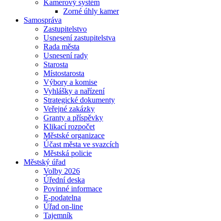
Kamerový systém
Zorné úhly kamer
Samospráva
Zastupitelstvo
Usnesení zastupitelstva
Rada města
Usnesení rady
Starosta
Místostarosta
Výbory a komise
Vyhlášky a nařízení
Strategické dokumenty
Veřejné zakázky
Granty a příspěvky
Klikací rozpočet
Městské organizace
Účast města ve svazcích
Městská policie
Městský úřad
Volby 2026
Úřední deska
Povinné informace
E-podatelna
Úřad on-line
Tajemník