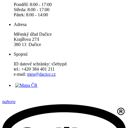
Pondělí: 8:00 - 17:00
Středa: 8:00 - 17:00
Pátek: 8:00 - 14:00
Adresa
Městský úřad Dačice
Krajířova 27/I
380 13 Dačice
Spojení
ID datové schránky: s5ebypd
tel.: +420 384 401 211
e-mail:
meu@dacice.cz
nahoru