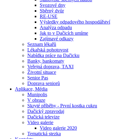
Svozové dny
Sběrný dvůr
RE-USE
Výsledky odpadového hospodářství
Analýza odpadu
Jak to v Dačicích umíme
Zajímavé odkazy
Seznam lékařů
Lékařská pohotovost
Nabídka práce na Dačicku
Banky, bankomaty
Veřejná doprava, TAXI
Životní situace
Senior Pas
Doprava seniorů
Aplikace, Média
Munipolis
V obraze
Skryté příběhy - První kostka cukru
Dačický zpravodaj
Dačická televize
Video galerie
Video galerie 2020
Tematická stezka