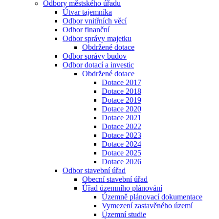
Odbory městského úřadu
Útvar tajemníka
Odbor vnitřních věcí
Odbor finanční
Odbor správy majetku
Obdržené dotace
Odbor správy budov
Odbor dotací a investic
Obdržené dotace
Dotace 2017
Dotace 2018
Dotace 2019
Dotace 2020
Dotace 2021
Dotace 2022
Dotace 2023
Dotace 2024
Dotace 2025
Dotace 2026
Odbor stavební úřad
Obecní stavební úřad
Úřad územního plánování
Územně plánovací dokumentace
Vymezení zastavěného území
Územní studie