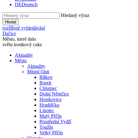
DE
Deutsch
Hledaný výraz
Hledat
rozšířené vyhledávání
Dačice
Město, které dalo
světu kostkový cukr.
Aktuality
Město
Aktuality
Místní části
Bílkov
Borek
Chlumec
Dolní Němčice
Hostkovice
Hradišťko
Lipolec
Malý Pěčín
Prostřední Vydří
Toužín
Velký Pěčín