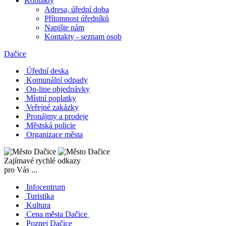
Kontakty
Adresa, úřední doba
Přítomnost úředníků
Napište nám
Kontakty - seznam osob
Dačice
Úřední deska
Komunální odpady
On-line objednávky
Místní poplatky
Veřejné zakázky
Pronájmy a prodeje
Městská policie
Organizace města
Zajímavé rychlé odkazy
pro Vás ...
Infocentrum
Turistika
Kultura
Cena města Dačice
Poznej Dačice