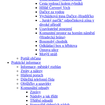
Cesta vedoucí kolem rybníků
Hřiště Červený Vrch
Dačice za vodou
Vycházková trasa Dačice–Hradišťko
„ Jurský parčík“ odpočinková zóna v
divoké přírodě
Uzavíratelné posezení
Komunitní prostor na horním náměstí
(Hradecká brána)
Bosonohý chodník
Odkládací box u hřbitova
Oprava ulice
Motýlí stráň
Portál občana
Praktické informace
Informace, městský rozhlas
Ztráty a nálezy
Hlášení poruch
Důležitá telefonní čísla
Objížďky a uzavírky
Komunální odpady
Zprávy
Nádoby a jak třídit
Třídění odpadů
Stanoviště sběrných nádob