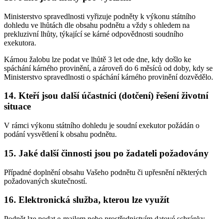
Ministerstvo spravedlnosti vyřizuje podněty k výkonu státního
dohledu ve lhůtách dle obsahu podnětu a vždy s ohledem na
prekluzivní lhůty, týkající se kárné odpovědnosti soudního
exekutora.
Kárnou žalobu lze podat ve lhůtě 3 let ode dne, kdy došlo ke
spáchání kárného provinění, a zároveň do 6 měsíců od doby, kdy se
Ministerstvo spravedlnosti o spáchání kárného provinění dozvědělo.
14. Kteří jsou další účastníci (dotčení) řešení životní
situace
V rámci výkonu státního dohledu je soudní exekutor požádán o
podání vysvětlení k obsahu podnětu.
15. Jaké další činnosti jsou po žadateli požadovány
Případné doplnění obsahu Vašeho podnětu či upřesnění některých
požadovaných skutečností.
16. Elektronická služba, kterou lze využít
Podnět lze podat e-mailem nebo prostřednictvím datové schránky