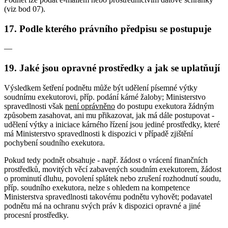
(viz bod 07).
17. Podle kterého právního předpisu se postupuje
—
19. Jaké jsou opravné prostředky a jak se uplatňují
Výsledkem šetření podnětu může být udělení písemné výtky
soudnímu exekutorovi, příp. podání kárné žaloby; Ministerstvo
spravedlnosti však
není oprávněno
do postupu exekutora žádným
způsobem zasahovat, ani mu přikazovat, jak má dále postupovat -
udělení výtky a iniciace kárného řízení jsou jediné prostředky, které
má Ministerstvo spravedlnosti k dispozici v případě zjištění
pochybení soudního exekutora.
Pokud tedy podnět obsahuje - např. žádost o vrácení finančních
prostředků, movitých věcí zabavených soudním exekutorem, žádost
o prominutí dluhu, povolení splátek nebo zrušení rozhodnutí soudu,
příp. soudního exekutora, nelze s ohledem na kompetence
Ministerstva spravedlnosti takovému podnětu vyhovět; podavatel
podnětu má na ochranu svých práv k dispozici opravné a jiné
procesní prostředky.