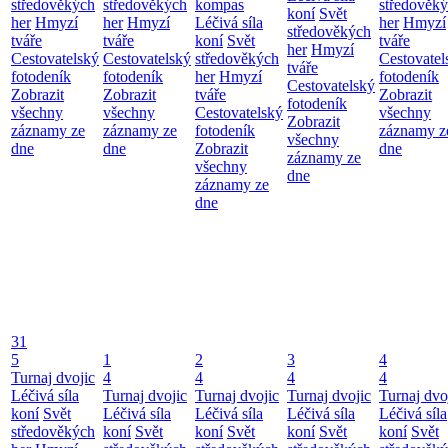
středověkých
středověkých
kompas
středověk
koní
Svět
her
Hmyzí
her
Hmyzí
Léčivá síla
her
Hmyzí
středověkých
tváře
tváře
koní
Svět
tváře
her
Hmyzí
Cestovatelský
Cestovatelský
středověkých
Cestovatel
tváře
fotodeník
fotodeník
her
Hmyzí
fotodeník
Cestovatelský
Zobrazit
Zobrazit
tváře
Zobrazit
fotodeník
všechny
všechny
Cestovatelský
všechny
Zobrazit
záznamy ze
záznamy ze
fotodeník
záznamy z
všechny
dne
dne
Zobrazit
dne
záznamy ze
všechny
dne
záznamy ze
dne
31
5
1
2
3
4
Turnaj dvojic
4
4
4
4
Léčivá síla
Turnaj dvojic
Turnaj dvojic
Turnaj dvojic
Turnaj dvo
koní
Svět
Léčivá síla
Léčivá síla
Léčivá síla
Léčivá síla
středověkých
koní
Svět
koní
Svět
koní
Svět
koní
Svět