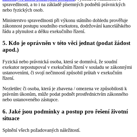
spravedlnosti, a to i na základě písemných podnětů právnických
nebo fyzických osob.
Ministerstvo spravedlnosti při výkonu státního dohledu prověřuje
zákonnost postupu soudního exekutora, dodržování kancelářského
řádu a plynulost a délku exekučního řízení.
5. Kdo je oprávněn v této věci jednat (podat žádost
apod.)
Fyzická nebo právnická osoba, která se domnívá, že soudní
exekutor nepostupoval v exekučním řízení v souladu se zákonnými
ustanoveními, či svojí nečinností způsobil průtah v exekučním
řízení.
Nezletilec či osoba, která je zbavena / omezena ve způsobilosti k
právním úkonům, může podat podnět prostřednictvím zákonného
nebo ustanoveného zástupce.
6. Jaké jsou podmínky a postup pro řešení životní
situace
Splnění všech požadovaných náležitostí.