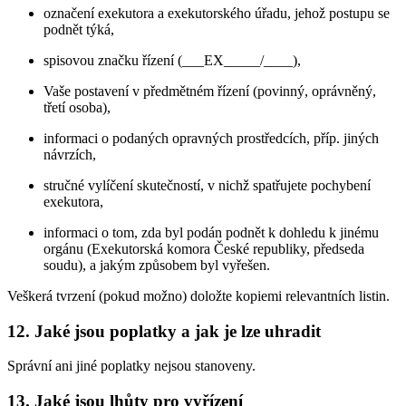
označení exekutora a exekutorského úřadu, jehož postupu se
podnět týká,
spisovou značku řízení (___EX_____/____),
Vaše postavení v předmětném řízení (povinný, oprávněný,
třetí osoba),
informaci o podaných opravných prostředcích, příp. jiných
návrzích,
stručné vylíčení skutečností, v nichž spatřujete pochybení
exekutora,
informaci o tom, zda byl podán podnět k dohledu k jinému
orgánu (Exekutorská komora České republiky, předseda
soudu), a jakým způsobem byl vyřešen.
Veškerá tvrzení (pokud možno) doložte kopiemi relevantních listin.
12. Jaké jsou poplatky a jak je lze uhradit
Správní ani jiné poplatky nejsou stanoveny.
13. Jaké jsou lhůty pro vyřízení