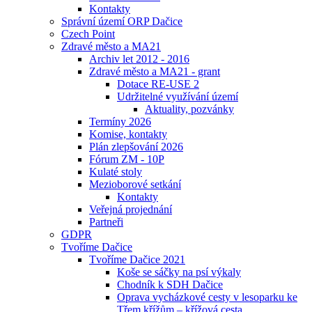
Kontakty
Správní území ORP Dačice
Czech Point
Zdravé město a MA21
Archiv let 2012 - 2016
Zdravé město a MA21 - grant
Dotace RE-USE 2
Udržitelné využívání území
Aktuality, pozvánky
Termíny 2026
Komise, kontakty
Plán zlepšování 2026
Fórum ZM - 10P
Kulaté stoly
Mezioborové setkání
Kontakty
Veřejná projednání
Partneři
GDPR
Tvoříme Dačice
Tvoříme Dačice 2021
Koše se sáčky na psí výkaly
Chodník k SDH Dačice
Oprava vycházkové cesty v lesoparku ke
Třem křížům – křížová cesta