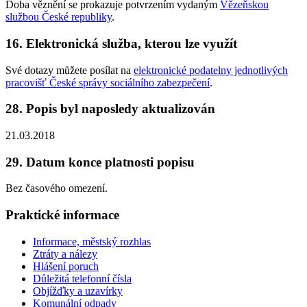
Doba věznění se prokazuje potvrzením vydaným
Vězeňskou
službou České republiky
.
16. Elektronická služba, kterou lze využít
Své dotazy můžete posílat na
elektronické podatelny jednotlivých
pracovišť České správy sociálního zabezpečení
.
28. Popis byl naposledy aktualizován
21.03.2018
29. Datum konce platnosti popisu
Bez časového omezení.
Praktické informace
Informace, městský rozhlas
Ztráty a nálezy
Hlášení poruch
Důležitá telefonní čísla
Objížďky a uzavírky
Komunální odpady