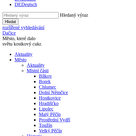
DE
Deutsch
Hledaný výraz
Hledat
rozšířené vyhledávání
Dačice
Město, které dalo
světu kostkový cukr.
Aktuality
Město
Aktuality
Místní části
Bílkov
Borek
Chlumec
Dolní Němčice
Hostkovice
Hradišťko
Lipolec
Malý Pěčín
Prostřední Vydří
Toužín
Velký Pěčín