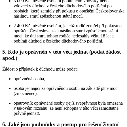
3 000 Kč měsíčně osobám pobírajícím vdovský nebo
vdovecký důchod z českého důchodového pojištění po
osobách, které zemřely při pokusu o opuštění Československa
násilnou smrtí způsobenou státní mocí,
2 400 Kč měsíčně osobám, jejichž rodič zemřel při pokusu o
opuštění Československa násilnou smrtí způsobenou státní
mocí, ke dni smrti tohoto rodiče nedosáhly věku 18 let a
pobírají důchod z českého důchodového pojištění.
5. Kdo je oprávněn v této věci jednat (podat žádost
apod.)
Žádost o příplatek k důchodu může podat:
oprávněná osoba,
osoba jednající za oprávněnou osobu na základě plné moci
(zmocněnec),
opatrovník oprávněné osoby (jejíž svéprávnost byla omezena
v takovém rozsahu, že není schopna v této věci samostatně
právně jednat).
6. Jaké jsou podmínky a postup pro řešení životní