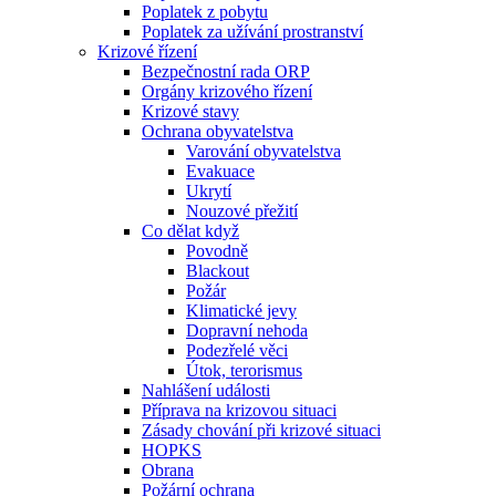
Poplatek z pobytu
Poplatek za užívání prostranství
Krizové řízení
Bezpečnostní rada ORP
Orgány krizového řízení
Krizové stavy
Ochrana obyvatelstva
Varování obyvatelstva
Evakuace
Ukrytí
Nouzové přežití
Co dělat když
Povodně
Blackout
Požár
Klimatické jevy
Dopravní nehoda
Podezřelé věci
Útok, terorismus
Nahlášení události
Příprava na krizovou situaci
Zásady chování při krizové situaci
HOPKS
Obrana
Požární ochrana