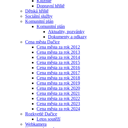
Kluziště
Dopravní hřiště
Dětská hřiště
Sociální služby
Komunitní plán
Komunitní plán
Aktuality, pozvánky
Dokumenty a odkazy
Cena města Dačice
Cena města za rok 2012
Cena města za rok 2013
Cena města za rok 2014
Cena města za rok 2015
Cena města za rok 2016
Cena města za rok 2017
Cena města za rok 2018
Cena města za rok 2019
Cena města za rok 2020
Cena města za rok 2021
Cena města za rok 2022
Cena města za rok 2023
Cena města za rok 2024
Rozkvetlé Dačice
Letos soutěží
Webkamera