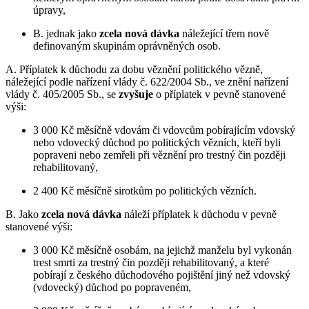
úpravy,
B. jednak jako
zcela nová dávka
náležející třem nově
definovaným skupinám oprávněných osob.
A. Příplatek k důchodu za dobu věznění politického vězně,
náležející podle nařízení vlády č. 622/2004 Sb., ve znění nařízení
vlády č. 405/2005 Sb., se
zvyšuje
o příplatek v pevně stanovené
výši:
3 000 Kč měsíčně vdovám či vdovcům pobírajícím vdovský
nebo vdovecký důchod po politických vězních, kteří byli
popraveni nebo zemřeli při věznění pro trestný čin později
rehabilitovaný,
2 400 Kč měsíčně sirotkům po politických vězních.
B. Jako
zcela nová dávka
náleží příplatek k důchodu v pevně
stanovené výši:
3 000 Kč měsíčně osobám, na jejichž manželu byl vykonán
trest smrti za trestný čin později rehabilitovaný, a které
pobírají z českého důchodového pojištění jiný než vdovský
(vdovecký) důchod po popraveném,