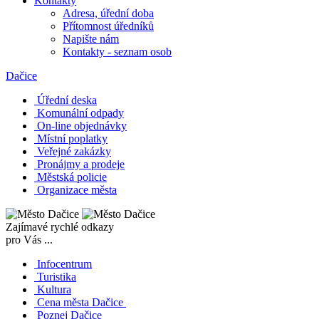
Kontakty
Adresa, úřední doba
Přítomnost úředníků
Napište nám
Kontakty - seznam osob
Dačice
Úřední deska
Komunální odpady
On-line objednávky
Místní poplatky
Veřejné zakázky
Pronájmy a prodeje
Městská policie
Organizace města
Zajímavé rychlé odkazy
pro Vás ...
Infocentrum
Turistika
Kultura
Cena města Dačice
Poznej Dačice