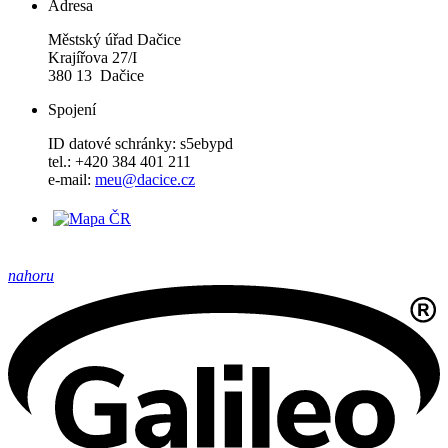
Adresa
Městský úřad Dačice
Krajířova 27/I
380 13 Dačice
Spojení
ID datové schránky: s5ebypd
tel.: +420 384 401 211
e-mail:
meu@dacice.cz
nahoru