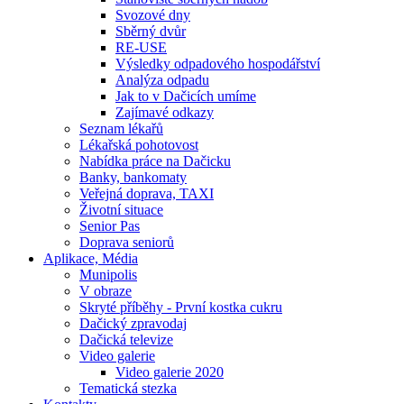
Svozové dny
Sběrný dvůr
RE-USE
Výsledky odpadového hospodářství
Analýza odpadu
Jak to v Dačicích umíme
Zajímavé odkazy
Seznam lékařů
Lékařská pohotovost
Nabídka práce na Dačicku
Banky, bankomaty
Veřejná doprava, TAXI
Životní situace
Senior Pas
Doprava seniorů
Aplikace, Média
Munipolis
V obraze
Skryté příběhy - První kostka cukru
Dačický zpravodaj
Dačická televize
Video galerie
Video galerie 2020
Tematická stezka