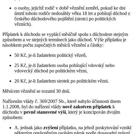
o osoby, jejichž rodič v době věznění zemřel, pokud ke dni
úmrtí tohoto rodiče nedosáhly věku 18 let a pobírají důchod z
českého důchodového pojištění (sirotci po politických
vězních).
Příplatek k důchodu se vyplácí měsíčně spolu s důchodem stejným
způsobem a ve stejných termínech jako důchod. Výše příplatku je
násobkem počtu započatých měsíců věznění a částky:
50 Kč, je-li žadatelem politický vězeň,
25 Kč, je-li žadatelem osoba pobírající vdovský nebo
vdovecký důchod po politickém vězni,
20 Kč, je-li žadatelem sirotek po politickém vězni.
Měsícem věznění se rozumí 30 dnů.
Nařízením vlády č. 369/2007 Sb., které nabylo účinnosti dnem
1.1.2008, byl do nařízení vlády
nově zakotven příplatek
k
důchodu v
pevně stanovené výši
, který je koncipován dvojím
způsobem:
A. jednak jako
zvýšení
příplatku, na jehož poskytování vznikl
některým oprávněným osobám nárok podle dosavadní právní