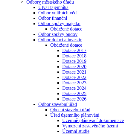
Odbory městského úřadu
Útvar tajemníka
Odbor vnitřních věcí
Odbor finanční
Odbor správy majetku
Obdržené dotace
Odbor správy budov
Odbor dotací a investic
Obdržené dotace
Dotace 2017
Dotace 2018
Dotace 2019
Dotace 2020
Dotace 2021
Dotace 2022
Dotace 2023
Dotace 2024
Dotace 2025
Dotace 2026
Odbor stavební úřad
Obecní stavební úřad
Úřad územního plánování
Územně plánovací dokumentace
Vymezení zastavěného území
Územní studie