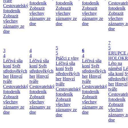
tváře
fotodeník
fotodeník
fotodeník
Cestovatel
Cestovatelský
Zobrazit
Zobrazit
Zobrazit
fotodeník
fotodeník
všechny
všechny
všechny
Zobrazit
Zobrazit
záznamy ze
záznamy ze
záznamy ze
všechny
všechny
dne
dne
dne
záznamy z
záznamy ze
dne
dne
7
5
5
3
4
6
5
ERUPCE 
4
4
4
Ptáčci z vlny
HOLOKRC
Léčivá síla
Léčivá síla
Léčivá síla
Léčivá síla
Léto na
koní
Svět
koní
Svět
koní
Svět
koní
Svět
náměstí
Lé
středověkých
středověkých
středověkých
středověkých
síla koní
S
her
Hmyzí
her
Hmyzí
her
Hmyzí
her
Hmyzí
středověk
tváře
tváře
tváře
tváře
her
Hmyzí
Cestovatelský
Cestovatelský
Cestovatelský
Cestovatelský
tváře
fotodeník
fotodeník
fotodeník
fotodeník
Cestovatel
Zobrazit
Zobrazit
Zobrazit
Zobrazit
fotodeník
všechny
všechny
všechny
všechny
Zobrazit
záznamy ze
záznamy ze
záznamy ze
záznamy ze
všechny
dne
dne
dne
dne
záznamy z
dne