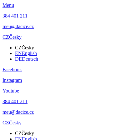
Menu
384 401 211
meu@dacice.cz
CZ
Česky
CZ
Česky
EN
English
DE
Deutsch
Facebook
Instagram
Youtube
384 401 211
meu@dacice.cz
CZ
Česky
CZ
Česky
EN
English