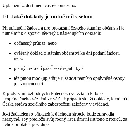
Uplatnění žádosti není časově omezeno.
10. Jaké doklady je nutné mít s sebou
Při uplatnění žádosti a pro prokázání českého státního občanství je
nutné mít k dispozici některý z následujících dokladů:
občanský průkaz, nebo
ověřený doklad o státním občanství ke dni podání žádosti,
nebo
platný cestovní pas České republiky a
též plnou moc (uplatňuje-li žádost namísto oprávněné osoby
její zmocněnec).
K prokázání rozhodných skutečností ve vztahu k době
neoprávněného věznění ve většině případů slouží doklady, které má
Česká správa sociálního zabezpečení založeny v evidenci.
Je-li žadatelem o příplatek k důchodu sirotek, bude zpravidla
nezbytné, aby předložil svůj rodný list a úmrtní list toho z rodičů, za
něhož příplatek požaduje.