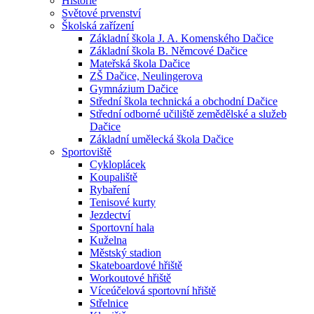
Historie
Světové prvenství
Školská zařízení
Základní škola J. A. Komenského Dačice
Základní škola B. Němcové Dačice
Mateřská škola Dačice
ZŠ Dačice, Neulingerova
Gymnázium Dačice
Střední škola technická a obchodní Dačice
Střední odborné učiliště zemědělské a služeb
Dačice
Základní umělecká škola Dačice
Sportoviště
Cykloplácek
Koupaliště
Rybaření
Tenisové kurty
Jezdectví
Sportovní hala
Kuželna
Městský stadion
Skateboardové hřiště
Workoutové hřiště
Víceúčelová sportovní hřiště
Střelnice