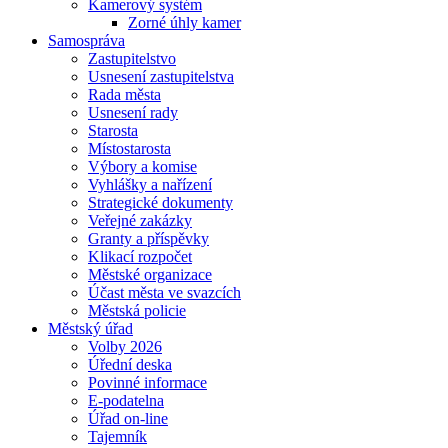
Kamerový systém
Zorné úhly kamer
Samospráva
Zastupitelstvo
Usnesení zastupitelstva
Rada města
Usnesení rady
Starosta
Místostarosta
Výbory a komise
Vyhlášky a nařízení
Strategické dokumenty
Veřejné zakázky
Granty a příspěvky
Klikací rozpočet
Městské organizace
Účast města ve svazcích
Městská policie
Městský úřad
Volby 2026
Úřední deska
Povinné informace
E-podatelna
Úřad on-line
Tajemník