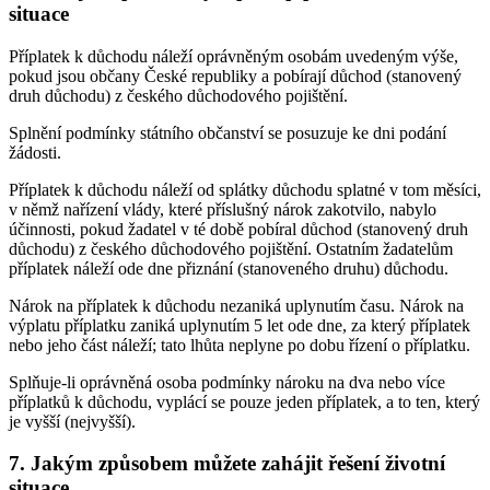
situace
Příplatek k důchodu náleží oprávněným osobám uvedeným výše,
pokud jsou občany České republiky a pobírají důchod (stanovený
druh důchodu) z českého důchodového pojištění.
Splnění podmínky státního občanství se posuzuje ke dni podání
žádosti.
Příplatek k důchodu náleží od splátky důchodu splatné v tom měsíci,
v němž nařízení vlády, které příslušný nárok zakotvilo, nabylo
účinnosti, pokud žadatel v té době pobíral důchod (stanovený druh
důchodu) z českého důchodového pojištění. Ostatním žadatelům
příplatek náleží ode dne přiznání (stanoveného druhu) důchodu.
Nárok na příplatek k důchodu nezaniká uplynutím času. Nárok na
výplatu příplatku zaniká uplynutím 5 let ode dne, za který příplatek
nebo jeho část náleží; tato lhůta neplyne po dobu řízení o příplatku.
Splňuje-li oprávněná osoba podmínky nároku na dva nebo více
příplatků k důchodu, vyplácí se pouze jeden příplatek, a to ten, který
je vyšší (nejvyšší).
7. Jakým způsobem můžete zahájit řešení životní
situace