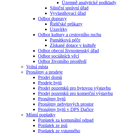
Územně analytické podklady
Silniční správní úřad
Vyvlastňovací úřad
Odbor dopravy
Řidičské průkazy
Uzavírky
Odbor kultury a cestovního ruchu
Památková péče
Získané dotace v kultuře
Odbor obecní živnostenský úřad
Odbor sociálních věcí
Odbor životního prostředí
Volná místa
Pronájmy a prodeje
Prodej domů
Prodeje bytů
Prodej pozemků pro bytovou výstavbu
Prodej pozemků pro komerční výstavbu
Pronájmy bytů
Pronájmy nebytových prostor
Pronájmy bytů v DPS Dačice
Místní poplatky
Poplatek za komunální odpad
Poplatek ze psů
Poplatek ze vstupného