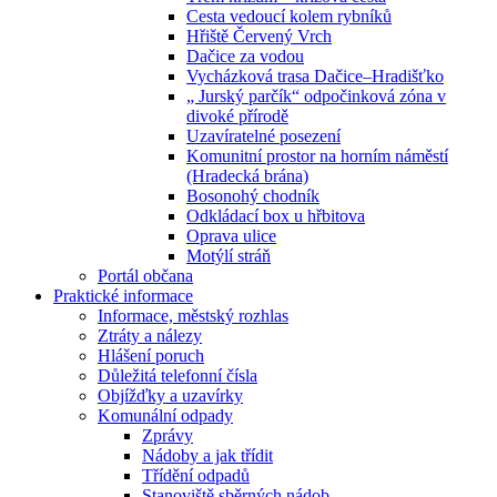
Cesta vedoucí kolem rybníků
Hřiště Červený Vrch
Dačice za vodou
Vycházková trasa Dačice–Hradišťko
„ Jurský parčík“ odpočinková zóna v
divoké přírodě
Uzavíratelné posezení
Komunitní prostor na horním náměstí
(Hradecká brána)
Bosonohý chodník
Odkládací box u hřbitova
Oprava ulice
Motýlí stráň
Portál občana
Praktické informace
Informace, městský rozhlas
Ztráty a nálezy
Hlášení poruch
Důležitá telefonní čísla
Objížďky a uzavírky
Komunální odpady
Zprávy
Nádoby a jak třídit
Třídění odpadů
Stanoviště sběrných nádob