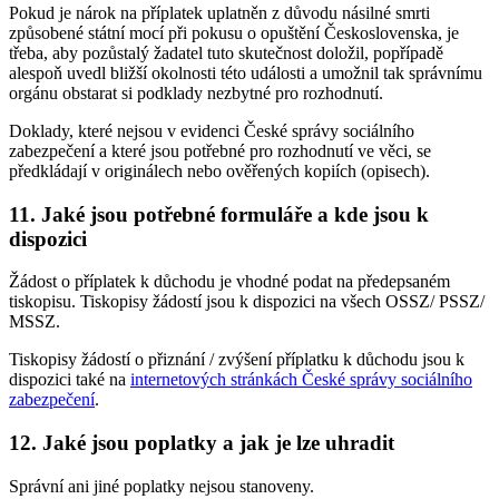
Pokud je nárok na příplatek uplatněn z důvodu násilné smrti
způsobené státní mocí při pokusu o opuštění Československa, je
třeba, aby pozůstalý žadatel tuto skutečnost doložil, popřípadě
alespoň uvedl bližší okolnosti této události a umožnil tak správnímu
orgánu obstarat si podklady nezbytné pro rozhodnutí.
Doklady, které nejsou v evidenci České správy sociálního
zabezpečení a které jsou potřebné pro rozhodnutí ve věci, se
předkládají v originálech nebo ověřených kopiích (opisech).
11. Jaké jsou potřebné formuláře a kde jsou k
dispozici
Žádost o příplatek k důchodu je vhodné podat na předepsaném
tiskopisu. Tiskopisy žádostí jsou k dispozici na všech OSSZ/ PSSZ/
MSSZ.
Tiskopisy žádostí o přiznání / zvýšení příplatku k důchodu jsou k
dispozici také na
internetových stránkách České správy sociálního
zabezpečení
.
12. Jaké jsou poplatky a jak je lze uhradit
Správní ani jiné poplatky nejsou stanoveny.