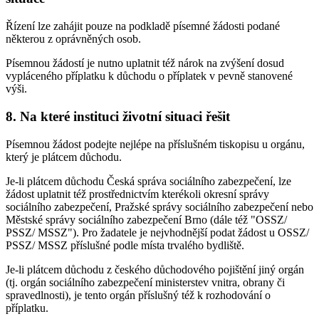
Řízení lze zahájit pouze na podkladě písemné žádosti podané
některou z oprávněných osob.
Písemnou žádostí je nutno uplatnit též nárok na zvýšení dosud
vypláceného příplatku k důchodu o příplatek v pevně stanovené
výši.
8. Na které instituci životní situaci řešit
Písemnou žádost podejte nejlépe na příslušném tiskopisu u orgánu,
který je plátcem důchodu.
Je-li plátcem důchodu Česká správa sociálního zabezpečení, lze
žádost uplatnit též prostřednictvím kterékoli okresní správy
sociálního zabezpečení, Pražské správy sociálního zabezpečení nebo
Městské správy sociálního zabezpečení Brno (dále též "OSSZ/
PSSZ/ MSSZ"). Pro žadatele je nejvhodnější podat žádost u OSSZ/
PSSZ/ MSSZ příslušné podle místa trvalého bydliště.
Je-li plátcem důchodu z českého důchodového pojištění jiný orgán
(tj. orgán sociálního zabezpečení ministerstev vnitra, obrany či
spravedlnosti), je tento orgán příslušný též k rozhodování o
příplatku.