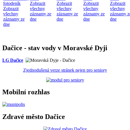
fotodeník
Zobrazit
Zobrazit
Zobrazit
Zobrazit
Zobrazit
všechny
všechny
všechny
všechny
všechny
záznamy ze
záznamy ze
záznamy ze
záznamy z
záznamy ze
dne
dne
dne
dne
dne
Dačice - stav vody v Moravské Dyji
LG Dačice
Zjednodušená verze stránek nejen pro seniory
Mobilní rozhlas
Zdravé město Dačice