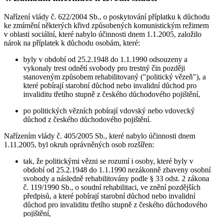
Nařízení vlády č. 622/2004 Sb., o poskytování příplatku k důchodu
ke zmírnění některých křivd způsobených komunistickým režimem
v oblasti sociální, které nabylo účinnosti dnem 1.1.2005, založilo
nárok na příplatek k důchodu osobám, které:
byly v období od 25.2.1948 do 1.1.1990 odsouzeny a
vykonaly trest odnětí svobody pro trestný čin později
stanoveným způsobem rehabilitovaný ("politický vězeň"), a
které pobírají starobní důchod nebo invalidní důchod pro
invaliditu třetího stupně z českého důchodového pojištění,
po politických vězních pobírají vdovský nebo vdovecký
důchod z českého důchodového pojištění.
Nařízením vlády č. 405/2005 Sb., které nabylo účinnosti dnem
1.11.2005, byl okruh oprávněných osob rozšířen:
tak, že politickými vězni se rozumí i osoby, které byly v
období od 25.2.1948 do 1.1.1990 nezákonně zbaveny osobní
svobody a následně rehabilitovány podle § 33 odst. 2 zákona
č. 119/1990 Sb., o soudní rehabilitaci, ve znění pozdějších
předpisů, a které pobírají starobní důchod nebo invalidní
důchod pro invaliditu třetího stupně z českého důchodového
pojištění,