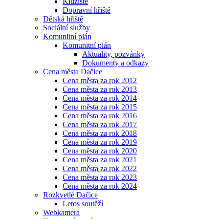
Kluziště
Dopravní hřiště
Dětská hřiště
Sociální služby
Komunitní plán
Komunitní plán
Aktuality, pozvánky
Dokumenty a odkazy
Cena města Dačice
Cena města za rok 2012
Cena města za rok 2013
Cena města za rok 2014
Cena města za rok 2015
Cena města za rok 2016
Cena města za rok 2017
Cena města za rok 2018
Cena města za rok 2019
Cena města za rok 2020
Cena města za rok 2021
Cena města za rok 2022
Cena města za rok 2023
Cena města za rok 2024
Rozkvetlé Dačice
Letos soutěží
Webkamera