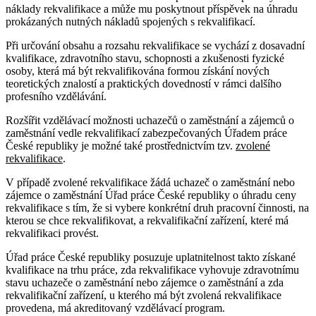
náklady rekvalifikace a může mu poskytnout příspěvek na úhradu
prokázaných nutných nákladů spojených s rekvalifikací.
Při určování obsahu a rozsahu rekvalifikace se vychází z dosavadní
kvalifikace, zdravotního stavu, schopnosti a zkušenosti fyzické
osoby, která má být rekvalifikována formou získání nových
teoretických znalostí a praktických dovedností v rámci dalšího
profesního vzdělávání.
Rozšířit vzdělávací možnosti uchazečů o zaměstnání a zájemců o
zaměstnání vedle rekvalifikací zabezpečovaných Úřadem práce
České republiky je možné také prostřednictvím tzv.
zvolené
rekvalifikace
.
V případě zvolené rekvalifikace žádá uchazeč o zaměstnání nebo
zájemce o zaměstnání Úřad práce České republiky o úhradu ceny
rekvalifikace s tím, že si vybere konkrétní druh pracovní činnosti, na
kterou se chce rekvalifikovat, a rekvalifikační zařízení, které má
rekvalifikaci provést.
Úřad práce České republiky posuzuje uplatnitelnost takto získané
kvalifikace na trhu práce, zda rekvalifikace vyhovuje zdravotnímu
stavu uchazeče o zaměstnání nebo zájemce o zaměstnání a zda
rekvalifikační zařízení, u kterého má být zvolená rekvalifikace
provedena, má akreditovaný vzdělávací program.