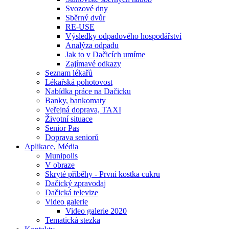
Svozové dny
Sběrný dvůr
RE-USE
Výsledky odpadového hospodářství
Analýza odpadu
Jak to v Dačicích umíme
Zajímavé odkazy
Seznam lékařů
Lékařská pohotovost
Nabídka práce na Dačicku
Banky, bankomaty
Veřejná doprava, TAXI
Životní situace
Senior Pas
Doprava seniorů
Aplikace, Média
Munipolis
V obraze
Skryté příběhy - První kostka cukru
Dačický zpravodaj
Dačická televize
Video galerie
Video galerie 2020
Tematická stezka