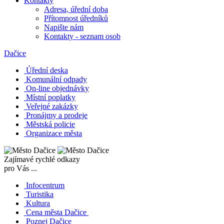
Kontakty
Adresa, úřední doba
Přítomnost úředníků
Napište nám
Kontakty - seznam osob
Dačice
Úřední deska
Komunální odpady
On-line objednávky
Místní poplatky
Veřejné zakázky
Pronájmy a prodeje
Městská policie
Organizace města
Zajímavé rychlé odkazy
pro Vás ...
Infocentrum
Turistika
Kultura
Cena města Dačice
Poznej Dačice