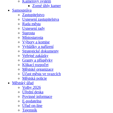
Kamerový systém
Zorné úhly kamer
Samospráva
Zastupitelstvo
Usnesení zastupitelstva
Rada města
Usnesení rady
Starosta
Místostarosta
Výbory a komise
Vyhlášky a nařízení
Strategické dokumenty
Veřejné zakázky
Granty a příspěvky
Klikací rozpočet
Městské organizace
Účast města ve svazcích
Městská policie
Městský úřad
Volby 2026
Úřední deska
Povinné informace
E-podatelna
Úřad on-line
Tajemník