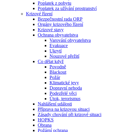
Poplatek z pobytu
Poplatek za užívání prostranství
Krizové řízení
Bezpečnostní rada ORP
Orgány krizového řízení
Krizové stavy
Ochrana obyvatelstva
Varování obyvatelstva
Evakuace
Ukrytí
Nouzové přežití
Co dělat když
Povodně
Blackout
Požár
Klimatické jevy
Dopravní nehoda
Podezřelé věci
Útok, terorismus
Nahlášení události
Příprava na krizovou situaci
Zásady chování při krizové situaci
HOPKS
Obrana
Požární ochrana