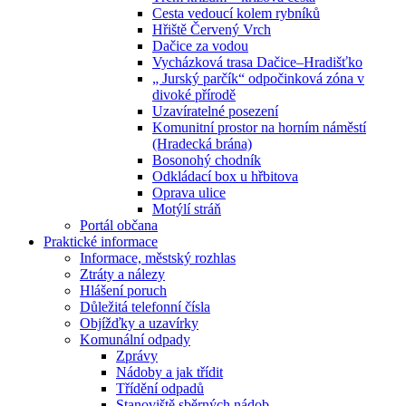
Cesta vedoucí kolem rybníků
Hřiště Červený Vrch
Dačice za vodou
Vycházková trasa Dačice–Hradišťko
„ Jurský parčík“ odpočinková zóna v
divoké přírodě
Uzavíratelné posezení
Komunitní prostor na horním náměstí
(Hradecká brána)
Bosonohý chodník
Odkládací box u hřbitova
Oprava ulice
Motýlí stráň
Portál občana
Praktické informace
Informace, městský rozhlas
Ztráty a nálezy
Hlášení poruch
Důležitá telefonní čísla
Objížďky a uzavírky
Komunální odpady
Zprávy
Nádoby a jak třídit
Třídění odpadů
Stanoviště sběrných nádob