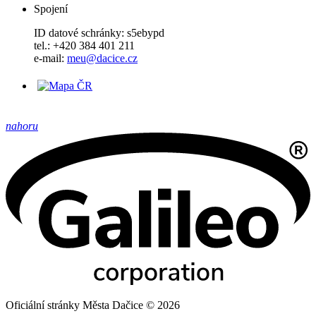
Spojení
ID datové schránky: s5ebypd
tel.: +420 384 401 211
e-mail:
meu@dacice.cz
nahoru
Oficiální stránky Města Dačice © 2026