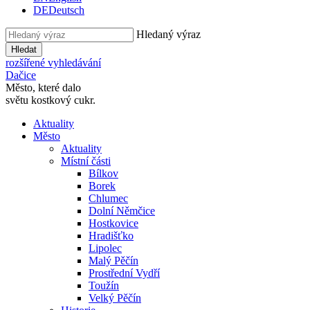
DE
Deutsch
Hledaný výraz
Hledat
rozšířené vyhledávání
Dačice
Město, které dalo
světu kostkový cukr.
Aktuality
Město
Aktuality
Místní části
Bílkov
Borek
Chlumec
Dolní Němčice
Hostkovice
Hradišťko
Lipolec
Malý Pěčín
Prostřední Vydří
Toužín
Velký Pěčín