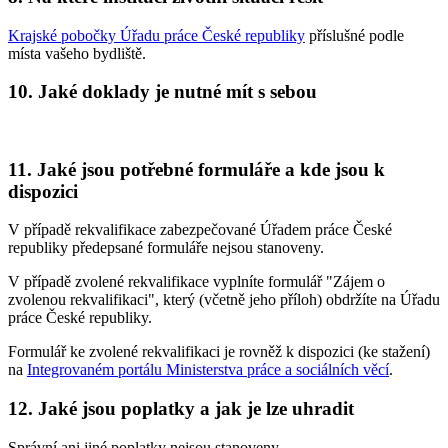
Krajské pobočky Úřadu práce České republiky
příslušné podle
místa vašeho bydliště.
10. Jaké doklady je nutné mít s sebou
11. Jaké jsou potřebné formuláře a kde jsou k
dispozici
V případě rekvalifikace zabezpečované Úřadem práce České
republiky předepsané formuláře nejsou stanoveny.
V případě zvolené rekvalifikace vyplníte formulář "Zájem o
zvolenou rekvalifikaci", který (včetně jeho příloh) obdržíte na Úřadu
práce České republiky.
Formulář ke zvolené rekvalifikaci je rovněž k dispozici (ke stažení)
na
Integrovaném portálu Ministerstva práce a sociálních věcí
.
12. Jaké jsou poplatky a jak je lze uhradit
Správní ani jiné poplatky nejsou stanoveny.