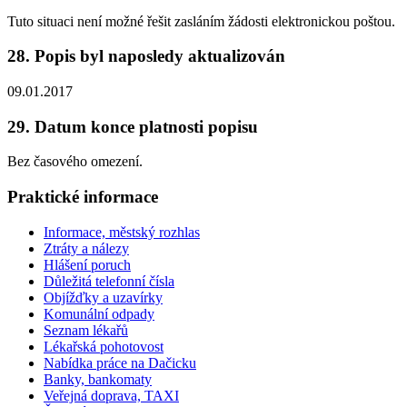
Tuto situaci není možné řešit zasláním žádosti elektronickou poštou.
28. Popis byl naposledy aktualizován
09.01.2017
29. Datum konce platnosti popisu
Bez časového omezení.
Praktické informace
Informace, městský rozhlas
Ztráty a nálezy
Hlášení poruch
Důležitá telefonní čísla
Objížďky a uzavírky
Komunální odpady
Seznam lékařů
Lékařská pohotovost
Nabídka práce na Dačicku
Banky, bankomaty
Veřejná doprava, TAXI