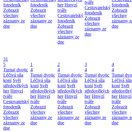
tváře
fotodeník
fotodeník
her
Hmyzí
fotodeník
Cestovatelský
Zobrazit
Zobrazit
tváře
Zobrazit
fotodeník
všechny
všechny
Cestovatelský
všechny
Zobrazit
záznamy ze
záznamy ze
fotodeník
záznamy z
všechny
dne
dne
Zobrazit
dne
záznamy ze
všechny
dne
záznamy ze
dne
31
5
1
2
3
4
Turnaj dvojic
4
4
4
4
Léčivá síla
Turnaj dvojic
Turnaj dvojic
Turnaj dvojic
Turnaj dvo
koní
Svět
Léčivá síla
Léčivá síla
Léčivá síla
Léčivá síla
středověkých
koní
Svět
koní
Svět
koní
Svět
koní
Svět
her
Hmyzí
středověkých
středověkých
středověkých
středověk
tváře
her
Hmyzí
her
Hmyzí
her
Hmyzí
her
Hmyzí
Cestovatelský
tváře
tváře
tváře
tváře
fotodeník
Zobrazit
Zobrazit
Zobrazit
Zobrazit
Zobrazit
všechny
všechny
všechny
všechny
všechny
záznamy ze
záznamy ze
záznamy ze
záznamy z
záznamy ze
dne
dne
dne
dne
dne