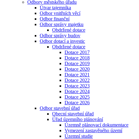
Odbory městského úřadu
Útvar tajemníka
Odbor vnitřních věcí
Odbor finanční
Odbor správy majetku
Obdržené dotace
Odbor správy budov
Odbor dotací a investic
Obdržené dotace
Dotace 2017
Dotace 2018
Dotace 2019
Dotace 2020
Dotace 2021
Dotace 2022
Dotace 2023
Dotace 2024
Dotace 2025
Dotace 2026
Odbor stavební úřad
Obecní stavební úřad
Úřad územního plánování
Územně plánovací dokumentace
Vymezení zastavěného území
Územní studie