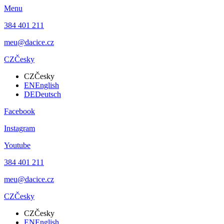
Menu
384 401 211
meu@dacice.cz
CZ
Česky
CZ
Česky
EN
English
DE
Deutsch
Facebook
Instagram
Youtube
384 401 211
meu@dacice.cz
CZ
Česky
CZ
Česky
EN
English