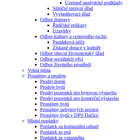
Územně analytické podklady
Silniční správní úřad
Vyvlastňovací úřad
Odbor dopravy
Řidičské průkazy
Uzavírky
Odbor kultury a cestovního ruchu
Památková péče
Získané dotace v kultuře
Odbor obecní živnostenský úřad
Odbor sociálních věcí
Odbor životního prostředí
Volná místa
Pronájmy a prodeje
Prodej domů
Prodeje bytů
Prodej pozemků pro bytovou výstavbu
Prodej pozemků pro komerční výstavbu
Pronájmy bytů
Pronájmy nebytových prostor
Pronájmy bytů v DPS Dačice
Místní poplatky
Poplatek za komunální odpad
Poplatek ze psů
Poplatek ze vstupného