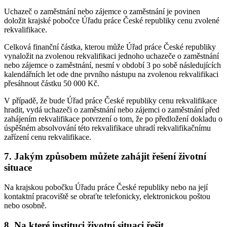
Uchazeč o zaměstnání nebo zájemce o zaměstnání je povinen
doložit krajské pobočce Úřadu práce České republiky cenu zvolené
rekvalifikace.
Celková finanční částka, kterou může Úřad práce České republiky
vynaložit na zvolenou rekvalifikaci jednoho uchazeče o zaměstnání
nebo zájemce o zaměstnání, nesmí v období 3 po sobě následujících
kalendářních let ode dne prvního nástupu na zvolenou rekvalifikaci
přesáhnout částku 50 000 Kč.
V případě, že bude Úřad práce České republiky cenu rekvalifikace
hradit, vydá uchazeči o zaměstnání nebo zájemci o zaměstnání před
zahájením rekvalifikace potvrzení o tom, že po předložení dokladu o
úspěšném absolvování této rekvalifikace uhradí rekvalifikačnímu
zařízení cenu rekvalifikace.
7. Jakým způsobem můžete zahájit řešení životní
situace
Na krajskou pobočku Úřadu práce České republiky nebo na její
kontaktní pracoviště se obraťte telefonicky, elektronickou poštou
nebo osobně.
8. Na které instituci životní situaci řešit