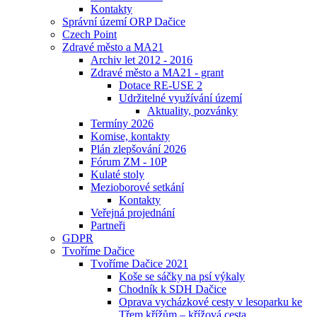
Kontakty
Správní území ORP Dačice
Czech Point
Zdravé město a MA21
Archiv let 2012 - 2016
Zdravé město a MA21 - grant
Dotace RE-USE 2
Udržitelné využívání území
Aktuality, pozvánky
Termíny 2026
Komise, kontakty
Plán zlepšování 2026
Fórum ZM - 10P
Kulaté stoly
Mezioborové setkání
Kontakty
Veřejná projednání
Partneři
GDPR
Tvoříme Dačice
Tvoříme Dačice 2021
Koše se sáčky na psí výkaly
Chodník k SDH Dačice
Oprava vycházkové cesty v lesoparku ke
Třem křížům – křížová cesta