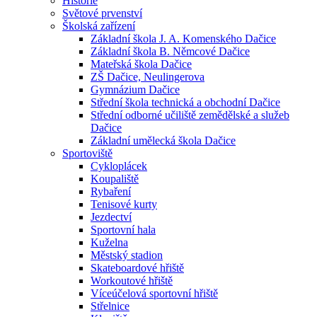
Historie
Světové prvenství
Školská zařízení
Základní škola J. A. Komenského Dačice
Základní škola B. Němcové Dačice
Mateřská škola Dačice
ZŠ Dačice, Neulingerova
Gymnázium Dačice
Střední škola technická a obchodní Dačice
Střední odborné učiliště zemědělské a služeb
Dačice
Základní umělecká škola Dačice
Sportoviště
Cykloplácek
Koupaliště
Rybaření
Tenisové kurty
Jezdectví
Sportovní hala
Kuželna
Městský stadion
Skateboardové hřiště
Workoutové hřiště
Víceúčelová sportovní hřiště
Střelnice