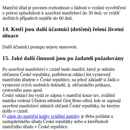
Matriční úřad je povinen rozhodnout o žádosti o vydání vysvědčení
o právní způsobilosti k uzavření manželství do 30 dnů; ve zvlášť
složitých případech nejdéle do 60 dnů.
14. Kteří jsou další účastníci (dotčení) řešení životní
situace
Další účastníci postupu nejsou stanoveni.
15. Jaké další činnosti jsou po žadateli požadovány
Po uzavření manželství v cizině bude manžel, který je státním
občanem České republiky, potřebovat oddací list vystavený
matričním úřadem v České republice, na jehož základě si žádá o
vystavení svých osobních dokladů, tj. občanského průkazu,
cestovního pasu apod.
Český oddací list vydá ze zápisu v matriční knize tzv. zvláštní
matrika vedená Úřadem městské části Brno-střed, kde se zapisují
uzavření manželství státních občanů České republiky, ke kterým
došlo v cizině.
O
zápis do matriční knihy zvláštní matriky
je třeba požádat u
zastupitelského úřadu České republiky nebo u kteréhokoli
matričního úřadu v České republice.