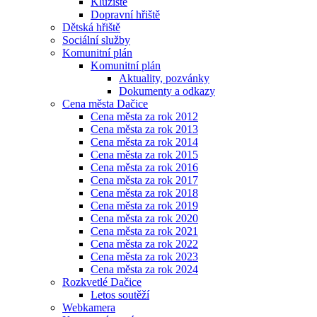
Kluziště
Dopravní hřiště
Dětská hřiště
Sociální služby
Komunitní plán
Komunitní plán
Aktuality, pozvánky
Dokumenty a odkazy
Cena města Dačice
Cena města za rok 2012
Cena města za rok 2013
Cena města za rok 2014
Cena města za rok 2015
Cena města za rok 2016
Cena města za rok 2017
Cena města za rok 2018
Cena města za rok 2019
Cena města za rok 2020
Cena města za rok 2021
Cena města za rok 2022
Cena města za rok 2023
Cena města za rok 2024
Rozkvetlé Dačice
Letos soutěží
Webkamera