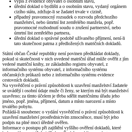
výpis z evidence obyvatel o osobním stavu,
úřední doklad o bydlišti a o osobním stavu, vydaný orgánem
cizího státu, zdržuje-li se žadatel trvale v cizině,
případný pravomocný rozsudek o rozvodu předchozího
manželství, nebo úmrtní list zemřelého manžela, popř.
pravomocné rozhodnutí soudu o zrušení partnerství, nebo
úmrtní list zemřelého partnera,
úřední doklad o správné podobě užívaného příjmení, není-li
tato skutečnost patrna z předložených matričních dokladů.
Státní občan České republiky není povinen předkládat doklady,
pokud si skutečnosti v nich uvedené matriční úřad může ověřit z jím
vedené matriční knihy, ze základního registru obyvatel, z
informačního systému obyvatel, z informačního systému
občanských průkazů nebo z informačního systému evidence
cestovních dokladů.
Na vysvědčení o právní způsobilosti k uzavření manželství žadatele
se uvádějí i osobní údaje muže či ženy, se kterým má být manželství
uzavřeno; za tímto účelem je třeba sdělit matričnímu úřadu jeho
jméno, popř. jména, příjmení, datum a místo narození a místo
trvalého pobytu.
Požádá-li snoubenec o vydání vysvědčení o právní způsobilosti k
uzavření manželství prostřednictvím zmocněnce, musí být jeho
podpis na plné moci úředně ověřen.
Informace o postupu při zajištění vyššího ověření dokladů, které