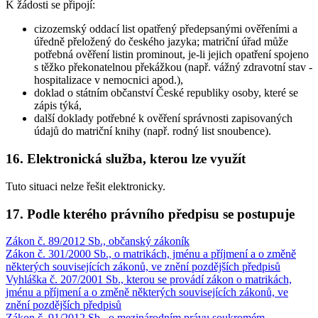
K žádosti se připojí:
cizozemský oddací list opatřený předepsanými ověřeními a
úředně přeložený do českého jazyka; matriční úřad může
potřebná ověření listin prominout, je-li jejich opatření spojeno
s těžko překonatelnou překážkou (např. vážný zdravotní stav -
hospitalizace v nemocnici apod.),
doklad o státním občanství České republiky osoby, které se
zápis týká,
další doklady potřebné k ověření správnosti zapisovaných
údajů do matriční knihy (např. rodný list snoubence).
16. Elektronická služba, kterou lze využít
Tuto situaci nelze řešit elektronicky.
17. Podle kterého právního předpisu se postupuje
Zákon č. 89/2012 Sb., občanský zákoník
Zákon č. 301/2000 Sb., o matrikách, jménu a příjmení a o změně
některých souvisejících zákonů, ve znění pozdějších předpisů
Vyhláška č. 207/2001 Sb., kterou se provádí zákon o matrikách,
jménu a příjmení a o změně některých souvisejících zákonů, ve
znění pozdějších předpisů
Zákon č. 91/2012 Sb., o mezinárodním právu soukromém