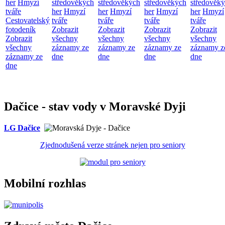
her
Hmyzí
středověkých
středověkých
středověkých
středověk
tváře
her
Hmyzí
her
Hmyzí
her
Hmyzí
her
Hmyzí
Cestovatelský
tváře
tváře
tváře
tváře
fotodeník
Zobrazit
Zobrazit
Zobrazit
Zobrazit
Zobrazit
všechny
všechny
všechny
všechny
všechny
záznamy ze
záznamy ze
záznamy ze
záznamy z
záznamy ze
dne
dne
dne
dne
dne
Dačice - stav vody v Moravské Dyji
LG Dačice
Zjednodušená verze stránek nejen pro seniory
Mobilní rozhlas