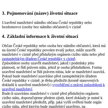
3. Pojmenování (název) životní situace
Uzavření manželství státního občana České republiky nebo
bezdomovce (osoby bez státního občanství) v cizině
4. Základní informace k životní situaci
Občan České republiky nebo osoba bez státního občanství, která má
na území České republiky povolen trvalý pobyt, může uzavřít
manželství v cizině před příslušným orgánem cizího státu nebo před
zastupitelským úřadem České republiky v cizině
.
Způsobilost osoby uzavřít manželství, jakož i podmínky jeho
platnosti, se řídí právem státu, jehož je osoba příslušníkem. Forma
uzavření manželství se řídí právem místa, kde se manželství uzavírá.
Pokud bude manželství uzavíráno před zastupitelským úřadem
České republiky v cizině, je třeba předložit (kromě stanovených
dokladů k uzavření manželství) i
vysvědčení o právní způsobilosti k
uzavření manželství
.
Bude-li uzavíráno manželství v cizině před příslušným orgánem
cizího státu, doporučujeme předem zjistit, které doklady je nutné k
uzavření manželství předložit, příp. jaká vyšší ověření bude orgán
cizího státu, před kterým bude manželství uzavřeno, na