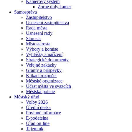
Kamerový systém
Zorné úhly kamer
Samospráva
Zastupitelstvo
Usnesení zastupitelstva
Rada města
Usnesení rady
Starosta
Místostarosta
Výbory a komise
Vyhlášky a nařízení
Strategické dokumenty
Veřejné zakázky
Granty a příspěvky
Klikací rozpočet
Městské organizace
Účast města ve svazcích
Městská policie
Městský úřad
Volby 2026
Úřední deska
Povinné informace
E-podatelna
Úřad on-line
Tajemník