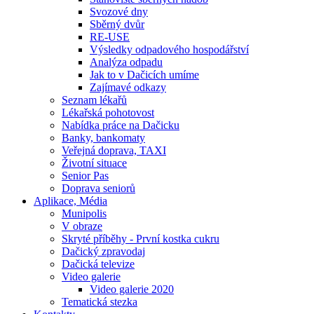
Svozové dny
Sběrný dvůr
RE-USE
Výsledky odpadového hospodářství
Analýza odpadu
Jak to v Dačicích umíme
Zajímavé odkazy
Seznam lékařů
Lékařská pohotovost
Nabídka práce na Dačicku
Banky, bankomaty
Veřejná doprava, TAXI
Životní situace
Senior Pas
Doprava seniorů
Aplikace, Média
Munipolis
V obraze
Skryté příběhy - První kostka cukru
Dačický zpravodaj
Dačická televize
Video galerie
Video galerie 2020
Tematická stezka