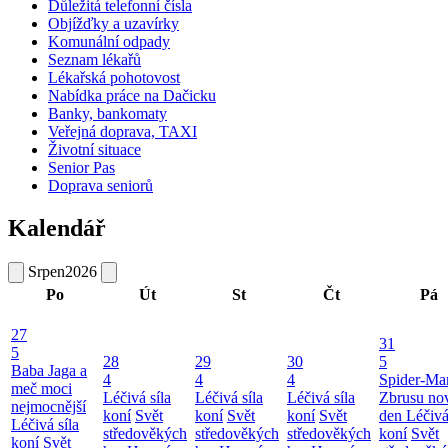
Důležitá telefonní čísla
Objížďky a uzavírky
Komunální odpady
Seznam lékařů
Lékařská pohotovost
Nabídka práce na Dačicku
Banky, bankomaty
Veřejná doprava, TAXI
Životní situace
Senior Pas
Doprava seniorů
Kalendář
Srpen
2026
Po
Út
St
Čt
Pá
27
31
5
28
29
30
5
Baba Jaga a
4
4
4
Spider-Ma
meč moci
Léčivá síla
Léčivá síla
Léčivá síla
Zbrusu no
nejmocnější
koní
Svět
koní
Svět
koní
Svět
den
Léčivá
Léčivá síla
středověkých
středověkých
středověkých
koní
Svět
koní
Svět