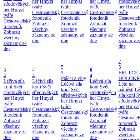
her
Hmyzí
her
Hmyzí
her
Hmyzí
středověk
středověkých
tváře
tváře
tváře
her
Hmyzí
her
Hmyzí
Cestovatelský
Cestovatelský
Cestovatelský
tváře
tváře
fotodeník
fotodeník
fotodeník
Cestovatel
Cestovatelský
Zobrazit
Zobrazit
Zobrazit
fotodeník
fotodeník
všechny
všechny
všechny
Zobrazit
Zobrazit
záznamy ze
záznamy ze
záznamy ze
všechny
všechny
dne
dne
dne
záznamy z
záznamy ze
dne
dne
7
5
5
3
4
6
5
ERUPCE 
4
4
4
Ptáčci z vlny
HOLOKRC
Léčivá síla
Léčivá síla
Léčivá síla
Léčivá síla
Léto na
koní
Svět
koní
Svět
koní
Svět
koní
Svět
náměstí
Lé
středověkých
středověkých
středověkých
středověkých
síla koní
S
her
Hmyzí
her
Hmyzí
her
Hmyzí
her
Hmyzí
středověk
tváře
tváře
tváře
tváře
her
Hmyzí
Cestovatelský
Cestovatelský
Cestovatelský
Cestovatelský
tváře
fotodeník
fotodeník
fotodeník
fotodeník
Cestovatel
Zobrazit
Zobrazit
Zobrazit
Zobrazit
fotodeník
všechny
všechny
všechny
všechny
Zobrazit
záznamy ze
záznamy ze
záznamy ze
záznamy ze
všechny
dne
dne
dne