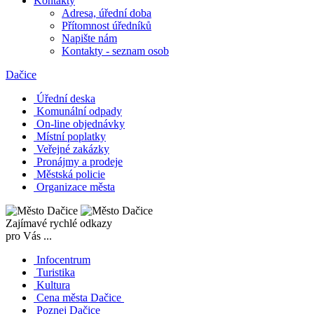
Kontakty
Adresa, úřední doba
Přítomnost úředníků
Napište nám
Kontakty - seznam osob
Dačice
Úřední deska
Komunální odpady
On-line objednávky
Místní poplatky
Veřejné zakázky
Pronájmy a prodeje
Městská policie
Organizace města
Zajímavé rychlé odkazy
pro Vás ...
Infocentrum
Turistika
Kultura
Cena města Dačice
Poznej Dačice