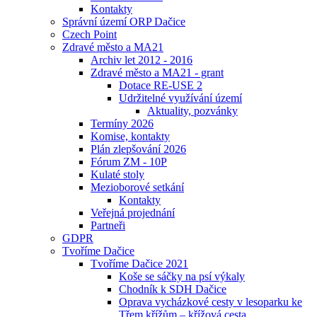
Kontakty
Správní území ORP Dačice
Czech Point
Zdravé město a MA21
Archiv let 2012 - 2016
Zdravé město a MA21 - grant
Dotace RE-USE 2
Udržitelné využívání území
Aktuality, pozvánky
Termíny 2026
Komise, kontakty
Plán zlepšování 2026
Fórum ZM - 10P
Kulaté stoly
Mezioborové setkání
Kontakty
Veřejná projednání
Partneři
GDPR
Tvoříme Dačice
Tvoříme Dačice 2021
Koše se sáčky na psí výkaly
Chodník k SDH Dačice
Oprava vycházkové cesty v lesoparku ke
Třem křížům – křížová cesta