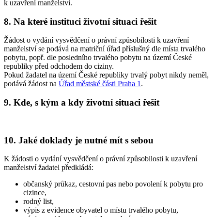
k uzavření manželství.
8. Na které instituci životní situaci řešit
Žádost o vydání vysvědčení o právní způsobilosti k uzavření
manželství se podává na matriční úřad příslušný dle místa trvalého
pobytu, popř. dle posledního trvalého pobytu na území České
republiky před odchodem do ciziny.
Pokud žadatel na území České republiky trvalý pobyt nikdy neměl,
podává žádost na
Úřad městské části Praha 1
.
9. Kde, s kým a kdy životní situaci řešit
10. Jaké doklady je nutné mít s sebou
K žádosti o vydání vysvědčení o právní způsobilosti k uzavření
manželství žadatel předkládá:
občanský průkaz, cestovní pas nebo povolení k pobytu pro
cizince,
rodný list,
výpis z evidence obyvatel o místu trvalého pobytu,