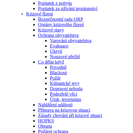
Poplatek z pobytu
Poplatek za užívání prostranství
Krizové řízení
Bezpečnostní rada ORP
Orgány krizového řízení
Krizové stavy
Ochrana obyvatelstva
Varování obyvatelstva
Evakuace
Ukrytí
Nouzové přežití
Co dělat když
Povodně
Blackout
Požár
Klimatické jevy
Dopravní nehoda
Podezřelé věci
Útok, terorismus
Nahlášení události
Příprava na krizovou situaci
Zásady chování při krizové situaci
HOPKS
Obrana
Požární ochrana