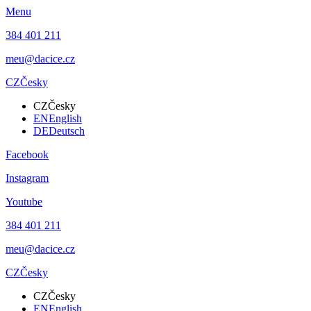
Menu
384 401 211
meu@dacice.cz
CZ
Česky
CZ
Česky
EN
English
DE
Deutsch
Facebook
Instagram
Youtube
384 401 211
meu@dacice.cz
CZ
Česky
CZ
Česky
EN
English