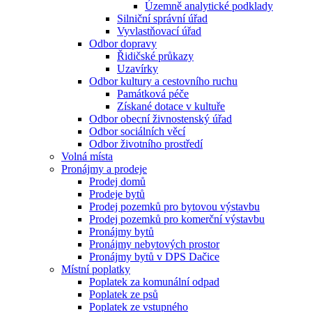
Územně analytické podklady
Silniční správní úřad
Vyvlastňovací úřad
Odbor dopravy
Řidičské průkazy
Uzavírky
Odbor kultury a cestovního ruchu
Památková péče
Získané dotace v kultuře
Odbor obecní živnostenský úřad
Odbor sociálních věcí
Odbor životního prostředí
Volná místa
Pronájmy a prodeje
Prodej domů
Prodeje bytů
Prodej pozemků pro bytovou výstavbu
Prodej pozemků pro komerční výstavbu
Pronájmy bytů
Pronájmy nebytových prostor
Pronájmy bytů v DPS Dačice
Místní poplatky
Poplatek za komunální odpad
Poplatek ze psů
Poplatek ze vstupného