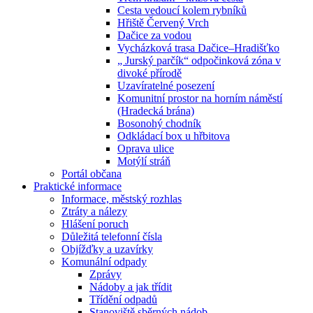
Cesta vedoucí kolem rybníků
Hřiště Červený Vrch
Dačice za vodou
Vycházková trasa Dačice–Hradišťko
„ Jurský parčík“ odpočinková zóna v
divoké přírodě
Uzavíratelné posezení
Komunitní prostor na horním náměstí
(Hradecká brána)
Bosonohý chodník
Odkládací box u hřbitova
Oprava ulice
Motýlí stráň
Portál občana
Praktické informace
Informace, městský rozhlas
Ztráty a nálezy
Hlášení poruch
Důležitá telefonní čísla
Objížďky a uzavírky
Komunální odpady
Zprávy
Nádoby a jak třídit
Třídění odpadů
Stanoviště sběrných nádob