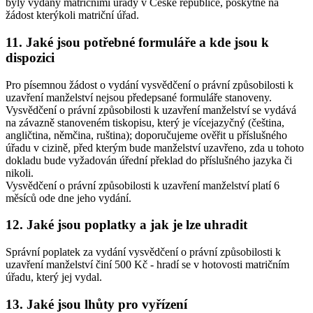
byly vydány matričními úřady v České republice, poskytne na
žádost kterýkoli matriční úřad.
11. Jaké jsou potřebné formuláře a kde jsou k
dispozici
Pro písemnou žádost o vydání vysvědčení o právní způsobilosti k
uzavření manželství nejsou předepsané formuláře stanoveny.
Vysvědčení o právní způsobilosti k uzavření manželství se vydává
na závazně stanoveném tiskopisu, který je vícejazyčný (čeština,
angličtina, němčina, ruština); doporučujeme ověřit u příslušného
úřadu v cizině, před kterým bude manželství uzavřeno, zda u tohoto
dokladu bude vyžadován úřední překlad do příslušného jazyka či
nikoli.
Vysvědčení o právní způsobilosti k uzavření manželství platí 6
měsíců ode dne jeho vydání.
12. Jaké jsou poplatky a jak je lze uhradit
Správní poplatek za vydání vysvědčení o právní způsobilosti k
uzavření manželství činí 500 Kč - hradí se v hotovosti matričním
úřadu, který jej vydal.
13. Jaké jsou lhůty pro vyřízení