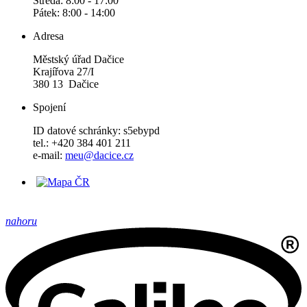
Středa: 8:00 - 17:00
Pátek: 8:00 - 14:00
Adresa
Městský úřad Dačice
Krajířova 27/I
380 13 Dačice
Spojení
ID datové schránky: s5ebypd
tel.: +420 384 401 211
e-mail:
meu@dacice.cz
nahoru