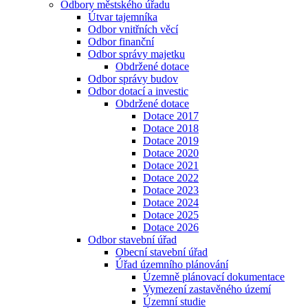
Odbory městského úřadu
Útvar tajemníka
Odbor vnitřních věcí
Odbor finanční
Odbor správy majetku
Obdržené dotace
Odbor správy budov
Odbor dotací a investic
Obdržené dotace
Dotace 2017
Dotace 2018
Dotace 2019
Dotace 2020
Dotace 2021
Dotace 2022
Dotace 2023
Dotace 2024
Dotace 2025
Dotace 2026
Odbor stavební úřad
Obecní stavební úřad
Úřad územního plánování
Územně plánovací dokumentace
Vymezení zastavěného území
Územní studie