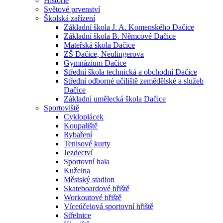
Historie
Světové prvenství
Školská zařízení
Základní škola J. A. Komenského Dačice
Základní škola B. Němcové Dačice
Mateřská škola Dačice
ZŠ Dačice, Neulingerova
Gymnázium Dačice
Střední škola technická a obchodní Dačice
Střední odborné učiliště zemědělské a služeb
Dačice
Základní umělecká škola Dačice
Sportoviště
Cykloplácek
Koupaliště
Rybaření
Tenisové kurty
Jezdectví
Sportovní hala
Kuželna
Městský stadion
Skateboardové hřiště
Workoutové hřiště
Víceúčelová sportovní hřiště
Střelnice