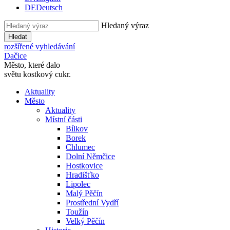
DE
Deutsch
Hledaný výraz
Hledat
rozšířené vyhledávání
Dačice
Město, které dalo
světu kostkový cukr.
Aktuality
Město
Aktuality
Místní části
Bílkov
Borek
Chlumec
Dolní Němčice
Hostkovice
Hradišťko
Lipolec
Malý Pěčín
Prostřední Vydří
Toužín
Velký Pěčín