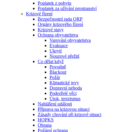
Poplatek z pobytu
Poplatek za užívání prostranství
Krizové řízení
Bezpečnostní rada ORP
Orgány krizového řízení
Krizové stavy
Ochrana obyvatelstva
Varování obyvatelstva
Evakuace
Ukrytí
Nouzové přežití
Co dělat když
Povodně
Blackout
Požár
Klimatické jevy
Dopravní nehoda
Podezřelé věci
Útok, terorismus
Nahlášení události
Příprava na krizovou situaci
Zásady chování při krizové situaci
HOPKS
Obrana
Požární ochrana