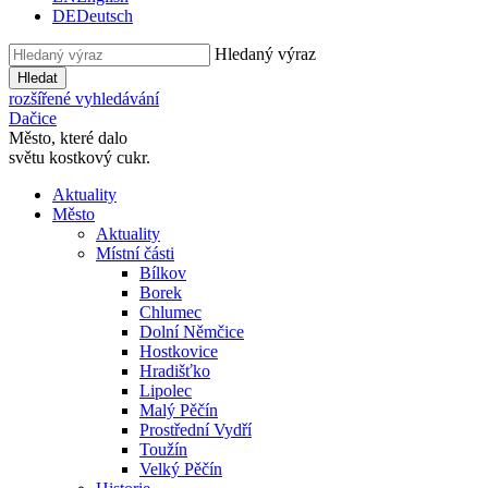
DE
Deutsch
Hledaný výraz
Hledat
rozšířené vyhledávání
Dačice
Město, které dalo
světu kostkový cukr.
Aktuality
Město
Aktuality
Místní části
Bílkov
Borek
Chlumec
Dolní Němčice
Hostkovice
Hradišťko
Lipolec
Malý Pěčín
Prostřední Vydří
Toužín
Velký Pěčín