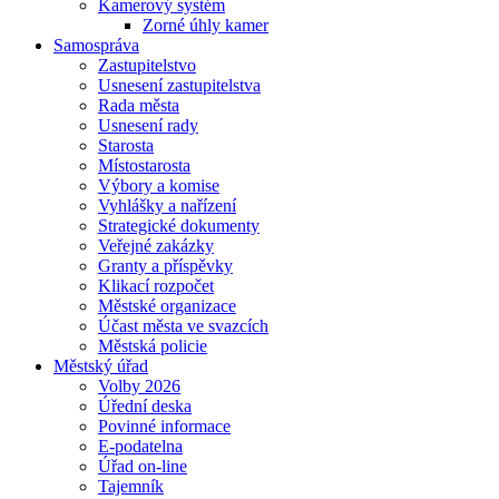
Kamerový systém
Zorné úhly kamer
Samospráva
Zastupitelstvo
Usnesení zastupitelstva
Rada města
Usnesení rady
Starosta
Místostarosta
Výbory a komise
Vyhlášky a nařízení
Strategické dokumenty
Veřejné zakázky
Granty a příspěvky
Klikací rozpočet
Městské organizace
Účast města ve svazcích
Městská policie
Městský úřad
Volby 2026
Úřední deska
Povinné informace
E-podatelna
Úřad on-line
Tajemník