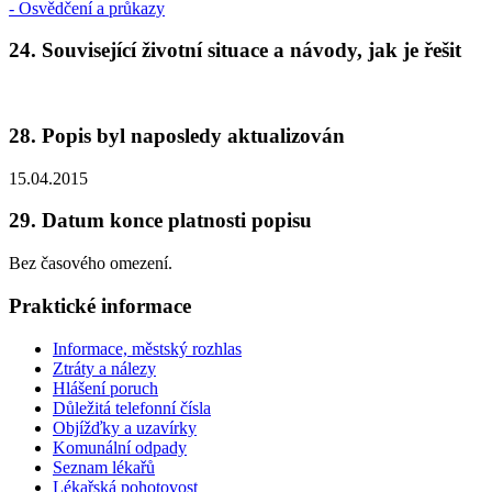
- Osvědčení a průkazy
24. Související životní situace a návody, jak je řešit
28. Popis byl naposledy aktualizován
15.04.2015
29. Datum konce platnosti popisu
Bez časového omezení.
Praktické informace
Informace, městský rozhlas
Ztráty a nálezy
Hlášení poruch
Důležitá telefonní čísla
Objížďky a uzavírky
Komunální odpady
Seznam lékařů
Lékařská pohotovost