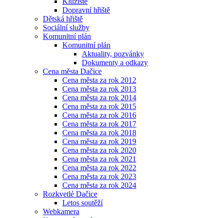
Kluziště
Dopravní hřiště
Dětská hřiště
Sociální služby
Komunitní plán
Komunitní plán
Aktuality, pozvánky
Dokumenty a odkazy
Cena města Dačice
Cena města za rok 2012
Cena města za rok 2013
Cena města za rok 2014
Cena města za rok 2015
Cena města za rok 2016
Cena města za rok 2017
Cena města za rok 2018
Cena města za rok 2019
Cena města za rok 2020
Cena města za rok 2021
Cena města za rok 2022
Cena města za rok 2023
Cena města za rok 2024
Rozkvetlé Dačice
Letos soutěží
Webkamera