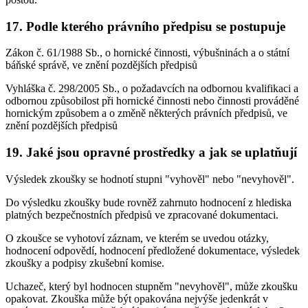
17. Podle kterého právního předpisu se postupuje
Zákon č. 61/1988 Sb., o hornické činnosti, výbušninách a o státní
báňské správě, ve znění pozdějších předpisů
Vyhláška č. 298/2005 Sb., o požadavcích na odbornou kvalifikaci a
odbornou způsobilost při hornické činnosti nebo činnosti prováděné
hornickým způsobem a o změně některých právních předpisů, ve
znění pozdějších předpisů
19. Jaké jsou opravné prostředky a jak se uplatňují
Výsledek zkoušky se hodnotí stupni "vyhověl" nebo "nevyhověl".
Do výsledku zkoušky bude rovněž zahrnuto hodnocení z hlediska
platných bezpečnostních předpisů ve zpracované dokumentaci.
O zkoušce se vyhotoví záznam, ve kterém se uvedou otázky,
hodnocení odpovědí, hodnocení předložené dokumentace, výsledek
zkoušky a podpisy zkušební komise.
Uchazeč, který byl hodnocen stupněm "nevyhověl", může zkoušku
opakovat. Zkouška může být opakována nejvýše jedenkrát v