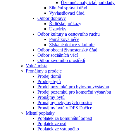
Územně analytické podklady
Silniční správní úřad
Vyvlastňovací úřad
Odbor dopravy
Řidičské průkazy
Uzavírky
Odbor kultury a cestovního ruchu
Památková péče
Získané dotace v kultuře
Odbor obecní živnostenský úřad
Odbor sociálních věcí
Odbor životního prostředí
Volná místa
Pronájmy a prodeje
Prodej domů
Prodeje bytů
Prodej pozemků pro bytovou výstavbu
Prodej pozemků pro komerční výstavbu
Pronájmy bytů
Pronájmy nebytových prostor
Pronájmy bytů v DPS Dačice
Místní poplatky
Poplatek za komunální odpad
Poplatek ze psů
Poplatek ze vstupného