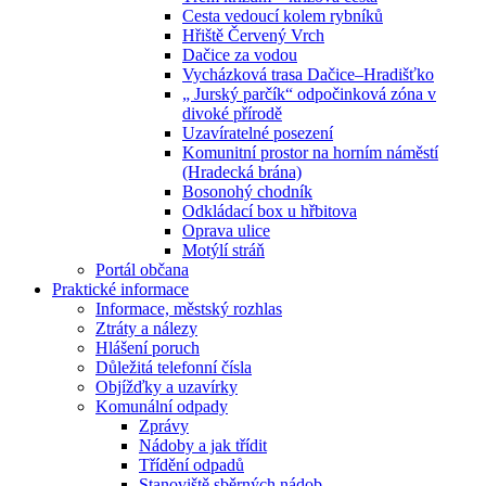
Cesta vedoucí kolem rybníků
Hřiště Červený Vrch
Dačice za vodou
Vycházková trasa Dačice–Hradišťko
„ Jurský parčík“ odpočinková zóna v
divoké přírodě
Uzavíratelné posezení
Komunitní prostor na horním náměstí
(Hradecká brána)
Bosonohý chodník
Odkládací box u hřbitova
Oprava ulice
Motýlí stráň
Portál občana
Praktické informace
Informace, městský rozhlas
Ztráty a nálezy
Hlášení poruch
Důležitá telefonní čísla
Objížďky a uzavírky
Komunální odpady
Zprávy
Nádoby a jak třídit
Třídění odpadů
Stanoviště sběrných nádob