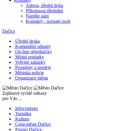
Kontakty
Adresa, úřední doba
Přítomnost úředníků
Napište nám
Kontakty - seznam osob
Dačice
Úřední deska
Komunální odpady
On-line objednávky
Místní poplatky
Veřejné zakázky
Pronájmy a prodeje
Městská policie
Organizace města
Zajímavé rychlé odkazy
pro Vás ...
Infocentrum
Turistika
Kultura
Cena města Dačice
Poznej Dačice