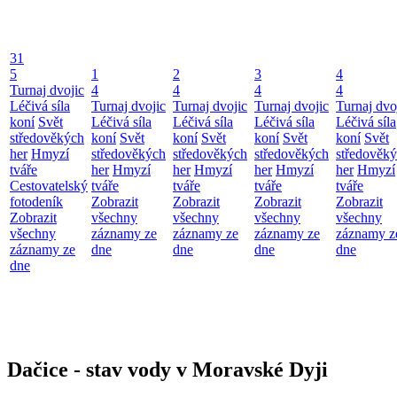
31
5
1
2
3
4
Turnaj dvojic
4
4
4
4
Léčivá síla
Turnaj dvojic
Turnaj dvojic
Turnaj dvojic
Turnaj dvo
koní
Svět
Léčivá síla
Léčivá síla
Léčivá síla
Léčivá síla
středověkých
koní
Svět
koní
Svět
koní
Svět
koní
Svět
her
Hmyzí
středověkých
středověkých
středověkých
středověk
tváře
her
Hmyzí
her
Hmyzí
her
Hmyzí
her
Hmyzí
Cestovatelský
tváře
tváře
tváře
tváře
fotodeník
Zobrazit
Zobrazit
Zobrazit
Zobrazit
Zobrazit
všechny
všechny
všechny
všechny
všechny
záznamy ze
záznamy ze
záznamy ze
záznamy z
záznamy ze
dne
dne
dne
dne
dne
Dačice - stav vody v Moravské Dyji