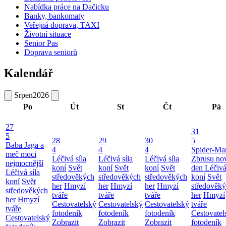
Nabídka práce na Dačicku
Banky, bankomaty
Veřejná doprava, TAXI
Životní situace
Senior Pas
Doprava seniorů
Kalendář
Srpen
2026
Po
Út
St
Čt
Pá
27
31
5
28
29
30
5
Baba Jaga a
4
4
4
Spider-Ma
meč moci
Léčivá síla
Léčivá síla
Léčivá síla
Zbrusu no
nejmocnější
koní
Svět
koní
Svět
koní
Svět
den
Léčivá
Léčivá síla
středověkých
středověkých
středověkých
koní
Svět
koní
Svět
her
Hmyzí
her
Hmyzí
her
Hmyzí
středověk
středověkých
tváře
tváře
tváře
her
Hmyzí
her
Hmyzí
Cestovatelský
Cestovatelský
Cestovatelský
tváře
tváře
fotodeník
fotodeník
fotodeník
Cestovatel
Cestovatelský
Zobrazit
Zobrazit
Zobrazit
fotodeník