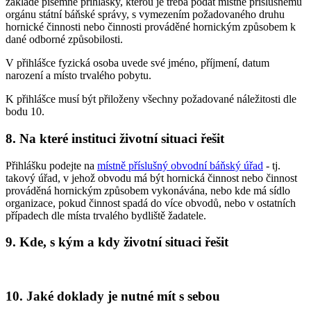
základě písemné přihlášky, kterou je třeba podat místně příslušnému
orgánu státní báňské správy, s vymezením požadovaného druhu
hornické činnosti nebo činnosti prováděné hornickým způsobem k
dané odborné způsobilosti.
V přihlášce fyzická osoba uvede své jméno, příjmení, datum
narození a místo trvalého pobytu.
K přihlášce musí být přiloženy všechny požadované náležitosti dle
bodu 10.
8. Na které instituci životní situaci řešit
Přihlášku podejte na
místně příslušný obvodní báňský úřad
- tj.
takový úřad, v jehož obvodu má být hornická činnost nebo činnost
prováděná hornickým způsobem vykonávána, nebo kde má sídlo
organizace, pokud činnost spadá do více obvodů, nebo v ostatních
případech dle místa trvalého bydliště žadatele.
9. Kde, s kým a kdy životní situaci řešit
10. Jaké doklady je nutné mít s sebou