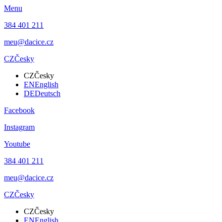
Menu
384 401 211
meu@dacice.cz
CZ
Česky
CZ
Česky
EN
English
DE
Deutsch
Facebook
Instagram
Youtube
384 401 211
meu@dacice.cz
CZ
Česky
CZ
Česky
EN
English