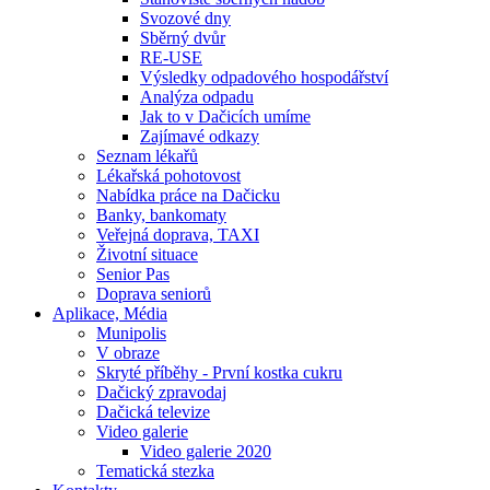
Svozové dny
Sběrný dvůr
RE-USE
Výsledky odpadového hospodářství
Analýza odpadu
Jak to v Dačicích umíme
Zajímavé odkazy
Seznam lékařů
Lékařská pohotovost
Nabídka práce na Dačicku
Banky, bankomaty
Veřejná doprava, TAXI
Životní situace
Senior Pas
Doprava seniorů
Aplikace, Média
Munipolis
V obraze
Skryté příběhy - První kostka cukru
Dačický zpravodaj
Dačická televize
Video galerie
Video galerie 2020
Tematická stezka