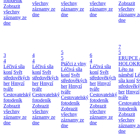
fotodeník
všechny
všechny
všechny
Zobrazit
Zobrazit
záznamy ze
záznamy ze
záznamy ze
všechny
všechny
dne
dne
dne
záznamy z
záznamy ze
dne
dne
7
5
5
3
4
6
5
ERUPCE 
4
4
4
Ptáčci z vlny
HOLOKRC
Léčivá síla
Léčivá síla
Léčivá síla
Léčivá síla
Léto na
koní
Svět
koní
Svět
koní
Svět
koní
Svět
náměstí
Lé
středověkých
středověkých
středověkých
středověkých
síla koní
S
her
Hmyzí
her
Hmyzí
her
Hmyzí
her
Hmyzí
středověk
tváře
tváře
tváře
tváře
her
Hmyzí
Cestovatelský
Cestovatelský
Cestovatelský
Cestovatelský
tváře
fotodeník
fotodeník
fotodeník
fotodeník
Cestovatel
Zobrazit
Zobrazit
Zobrazit
Zobrazit
fotodeník
všechny
všechny
všechny
všechny
Zobrazit
záznamy ze
záznamy ze
záznamy ze
záznamy ze
všechny
dne
dne
dne
dne
záznamy z
dne