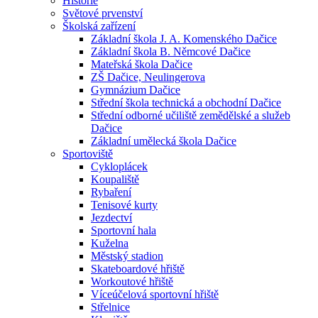
Historie
Světové prvenství
Školská zařízení
Základní škola J. A. Komenského Dačice
Základní škola B. Němcové Dačice
Mateřská škola Dačice
ZŠ Dačice, Neulingerova
Gymnázium Dačice
Střední škola technická a obchodní Dačice
Střední odborné učiliště zemědělské a služeb
Dačice
Základní umělecká škola Dačice
Sportoviště
Cykloplácek
Koupaliště
Rybaření
Tenisové kurty
Jezdectví
Sportovní hala
Kuželna
Městský stadion
Skateboardové hřiště
Workoutové hřiště
Víceúčelová sportovní hřiště
Střelnice