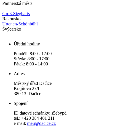
Partnerská města
Groß-Siegharts
Rakousko
Urtenen-Schönbühl
Švýcarsko
Úřední hodiny
Pondělí: 8:00 - 17:00
Středa: 8:00 - 17:00
Pátek: 8:00 - 14:00
Adresa
Městský úřad Dačice
Krajířova 27/I
380 13 Dačice
Spojení
ID datové schránky: s5ebypd
tel.: +420 384 401 211
e-mail:
meu@dacice.cz