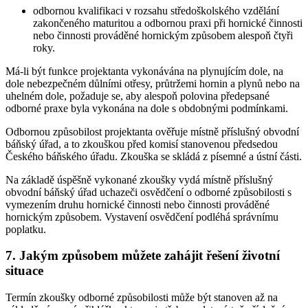
odbornou kvalifikaci v rozsahu středoškolského vzdělání
zakončeného maturitou a odbornou praxi při hornické činnosti
nebo činnosti prováděné hornickým způsobem alespoň čtyři
roky.
Má-li být funkce projektanta vykonávána na plynujícím dole, na
dole nebezpečném důlními otřesy, průtržemi hornin a plynů nebo na
uhelném dole, požaduje se, aby alespoň polovina předepsané
odborné praxe byla vykonána na dole s obdobnými podmínkami.
Odbornou způsobilost projektanta ověřuje místně příslušný obvodní
báňský úřad, a to zkouškou před komisí stanovenou předsedou
Českého báňského úřadu. Zkouška se skládá z písemné a ústní části.
Na základě úspěšně vykonané zkoušky vydá místně příslušný
obvodní báňský úřad uchazeči osvědčení o odborné způsobilosti s
vymezením druhu hornické činnosti nebo činnosti prováděné
hornickým způsobem. Vystavení osvědčení podléhá správnímu
poplatku.
7. Jakým způsobem můžete zahájit řešení životní
situace
Termín zkoušky odborné způsobilosti může být stanoven až na