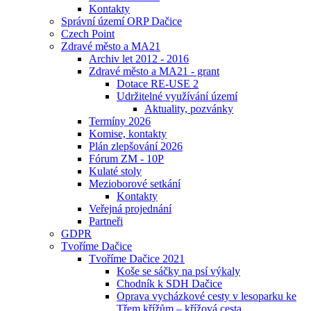
Kontakty
Správní území ORP Dačice
Czech Point
Zdravé město a MA21
Archiv let 2012 - 2016
Zdravé město a MA21 - grant
Dotace RE-USE 2
Udržitelné využívání území
Aktuality, pozvánky
Termíny 2026
Komise, kontakty
Plán zlepšování 2026
Fórum ZM - 10P
Kulaté stoly
Mezioborové setkání
Kontakty
Veřejná projednání
Partneři
GDPR
Tvoříme Dačice
Tvoříme Dačice 2021
Koše se sáčky na psí výkaly
Chodník k SDH Dačice
Oprava vycházkové cesty v lesoparku ke
Třem křížům – křížová cesta