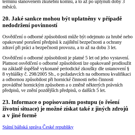
termínu stanoveném zkušební komisí, a to až po uplynutí doby 3
měsíců.
20. Jaké sankce mohou být uplatněny v případě
nedodržení povinností
Osvědčení o odborné způsobilosti může být odejmuto za hrubé nebo
opakované porušení předpisů k zajištění bezpečnosti a ochrany
zdraví při práci a bezpečnosti provozu, a to až na dobu 3 let.
Osvědčení o odborné způsobilosti je platné 5 let od jeho vystavení.
Platnost osvědčení o odborné způsobilosti lze opakovaně prodloužit
na základě úspěšně vykonané periodické zkoušky dle ustanovení §
8 vyhlášky č. 298/2005 Sb., o požadavcích na odbornou kvalifikaci
a odbornou způsobilost při hornické činnosti nebo činnosti
prováděné hornickým způsobem a o změně některých právních
předpisů, ve znění pozdějších předpisů, o dalších 5 let.
23. Informace o popisovaném postupu (o řešení
životní situace) je možné získat také z jiných zdrojů
a v jiné formě
Státní báňská správa České republiky