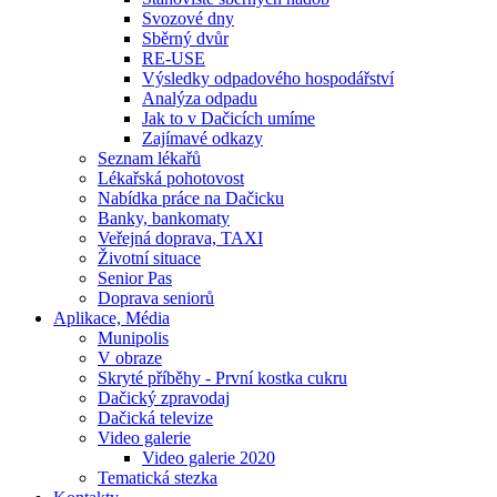
Svozové dny
Sběrný dvůr
RE-USE
Výsledky odpadového hospodářství
Analýza odpadu
Jak to v Dačicích umíme
Zajímavé odkazy
Seznam lékařů
Lékařská pohotovost
Nabídka práce na Dačicku
Banky, bankomaty
Veřejná doprava, TAXI
Životní situace
Senior Pas
Doprava seniorů
Aplikace, Média
Munipolis
V obraze
Skryté příběhy - První kostka cukru
Dačický zpravodaj
Dačická televize
Video galerie
Video galerie 2020
Tematická stezka