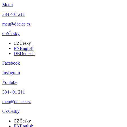
Menu
384 401 211
meu@dacice.cz
CZ
Česky
CZ
Česky
EN
English
DE
Deutsch
Facebook
Instagram
Youtube
384 401 211
meu@dacice.cz
CZ
Česky
CZ
Česky
EN
English