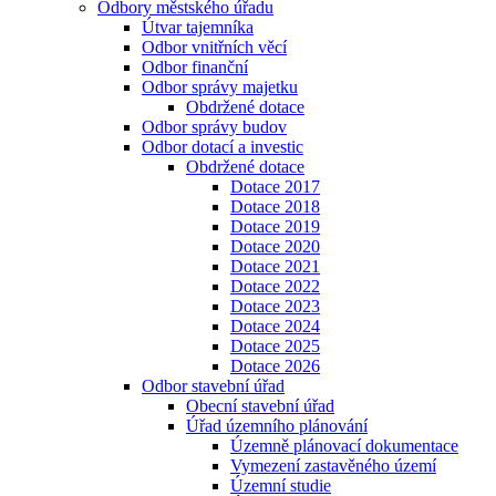
Odbory městského úřadu
Útvar tajemníka
Odbor vnitřních věcí
Odbor finanční
Odbor správy majetku
Obdržené dotace
Odbor správy budov
Odbor dotací a investic
Obdržené dotace
Dotace 2017
Dotace 2018
Dotace 2019
Dotace 2020
Dotace 2021
Dotace 2022
Dotace 2023
Dotace 2024
Dotace 2025
Dotace 2026
Odbor stavební úřad
Obecní stavební úřad
Úřad územního plánování
Územně plánovací dokumentace
Vymezení zastavěného území
Územní studie