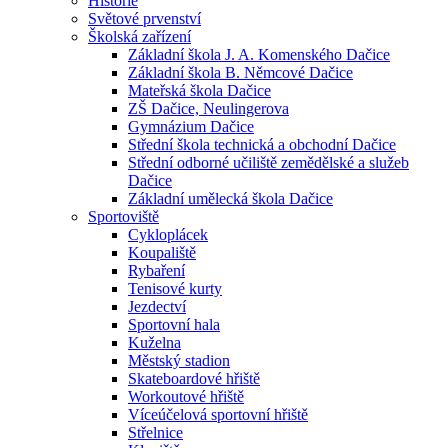
Historie
Světové prvenství
Školská zařízení
Základní škola J. A. Komenského Dačice
Základní škola B. Němcové Dačice
Mateřská škola Dačice
ZŠ Dačice, Neulingerova
Gymnázium Dačice
Střední škola technická a obchodní Dačice
Střední odborné učiliště zemědělské a služeb
Dačice
Základní umělecká škola Dačice
Sportoviště
Cykloplácek
Koupaliště
Rybaření
Tenisové kurty
Jezdectví
Sportovní hala
Kuželna
Městský stadion
Skateboardové hřiště
Workoutové hřiště
Víceúčelová sportovní hřiště
Střelnice