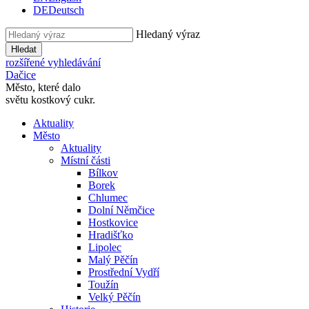
DE
Deutsch
Hledaný výraz
Hledat
rozšířené vyhledávání
Dačice
Město, které dalo
světu kostkový cukr.
Aktuality
Město
Aktuality
Místní části
Bílkov
Borek
Chlumec
Dolní Němčice
Hostkovice
Hradišťko
Lipolec
Malý Pěčín
Prostřední Vydří
Toužín
Velký Pěčín