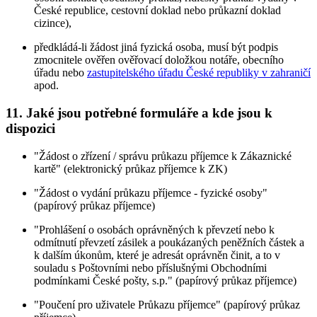
České republice, cestovní doklad nebo průkazní doklad
cizince),
předkládá-li žádost jiná fyzická osoba, musí být podpis
zmocnitele ověřen ověřovací doložkou notáře, obecního
úřadu nebo
zastupitelského úřadu České republiky v zahraničí
apod.
11. Jaké jsou potřebné formuláře a kde jsou k
dispozici
"Žádost o zřízení / správu průkazu příjemce k Zákaznické
kartě" (elektronický průkaz příjemce k ZK)
"Žádost o vydání průkazu příjemce - fyzické osoby"
(papírový průkaz příjemce)
"Prohlášení o osobách oprávněných k převzetí nebo k
odmítnutí převzetí zásilek a poukázaných peněžních částek a
k dalším úkonům, které je adresát oprávněn činit, a to v
souladu s Poštovními nebo příslušnými Obchodními
podmínkami České pošty, s.p." (papírový průkaz příjemce)
"Poučení pro uživatele Průkazu příjemce" (papírový průkaz