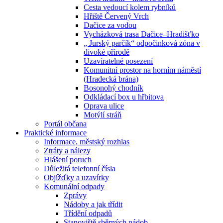
Cesta vedoucí kolem rybníků
Hřiště Červený Vrch
Dačice za vodou
Vycházková trasa Dačice–Hradišťko
„ Jurský parčík“ odpočinková zóna v
divoké přírodě
Uzavíratelné posezení
Komunitní prostor na horním náměstí
(Hradecká brána)
Bosonohý chodník
Odkládací box u hřbitova
Oprava ulice
Motýlí stráň
Portál občana
Praktické informace
Informace, městský rozhlas
Ztráty a nálezy
Hlášení poruch
Důležitá telefonní čísla
Objížďky a uzavírky
Komunální odpady
Zprávy
Nádoby a jak třídit
Třídění odpadů
Stanoviště sběrných nádob