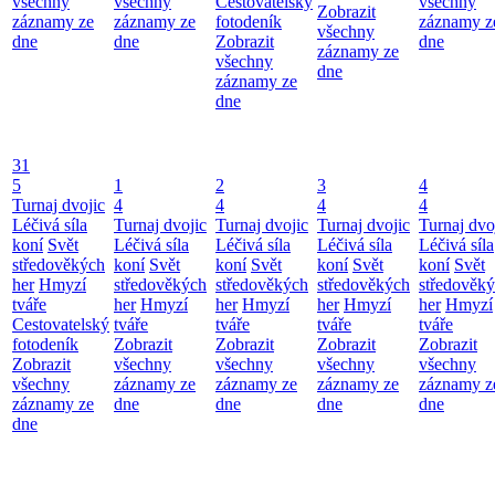
všechny
všechny
Cestovatelský
všechny
Zobrazit
záznamy ze
záznamy ze
fotodeník
záznamy z
všechny
dne
dne
Zobrazit
dne
záznamy ze
všechny
dne
záznamy ze
dne
31
5
1
2
3
4
Turnaj dvojic
4
4
4
4
Léčivá síla
Turnaj dvojic
Turnaj dvojic
Turnaj dvojic
Turnaj dvo
koní
Svět
Léčivá síla
Léčivá síla
Léčivá síla
Léčivá síla
středověkých
koní
Svět
koní
Svět
koní
Svět
koní
Svět
her
Hmyzí
středověkých
středověkých
středověkých
středověk
tváře
her
Hmyzí
her
Hmyzí
her
Hmyzí
her
Hmyzí
Cestovatelský
tváře
tváře
tváře
tváře
fotodeník
Zobrazit
Zobrazit
Zobrazit
Zobrazit
Zobrazit
všechny
všechny
všechny
všechny
všechny
záznamy ze
záznamy ze
záznamy ze
záznamy z
záznamy ze
dne
dne
dne
dne
dne