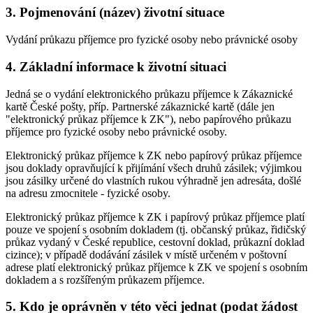
3. Pojmenování (název) životní situace
Vydání průkazu příjemce pro fyzické osoby nebo právnické osoby
4. Základní informace k životní situaci
Jedná se o vydání elektronického průkazu příjemce k Zákaznické
kartě České pošty, příp. Partnerské zákaznické kartě (dále jen
"elektronický průkaz příjemce k ZK"), nebo papírového průkazu
příjemce pro fyzické osoby nebo právnické osoby.
Elektronický průkaz příjemce k ZK nebo papírový průkaz příjemce
jsou doklady opravňující k přijímání všech druhů zásilek; výjimkou
jsou zásilky určené do vlastních rukou výhradně jen adresáta, došlé
na adresu zmocnitele - fyzické osoby.
Elektronický průkaz příjemce k ZK i papírový průkaz příjemce platí
pouze ve spojení s osobním dokladem (tj. občanský průkaz, řidičský
průkaz vydaný v České republice, cestovní doklad, průkazní doklad
cizince); v případě dodávání zásilek v místě určeném v poštovní
adrese platí elektronický průkaz příjemce k ZK ve spojení s osobním
dokladem a s rozšířeným průkazem příjemce.
5. Kdo je oprávněn v této věci jednat (podat žádost