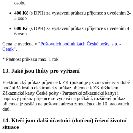
osobu
400 Kč
(s DPH) za vystavení průkazu příjemce s uvedením 2-
3 osob
600 Kč
(s DPH) za vystavení průkazu příjemce s uvedením 4-
6 osob
Cena je uvedena v "
Poštovních podmínkách České pošty, s.p. -
Ceník
".
* Platnost průkazu max. 1 rok
13. Jaké jsou lhůty pro vyřízení
Elektronický průkaz příjemce k ZK (pokud je již zmocněnec v době
podání žádosti o elektronický průkaz příjemce k ZK držitelem
Zákaznické karty České pošty / Partnerské zákaznické karty) i
papírový průkaz příjemce se vydává na počkání; rozšířený průkaz
příjemce je zasílán na poštovní adresu zmocněnce do 10 pracovních
dnů.
14. Kteří jsou další účastníci (dotčení) řešení životní
situace