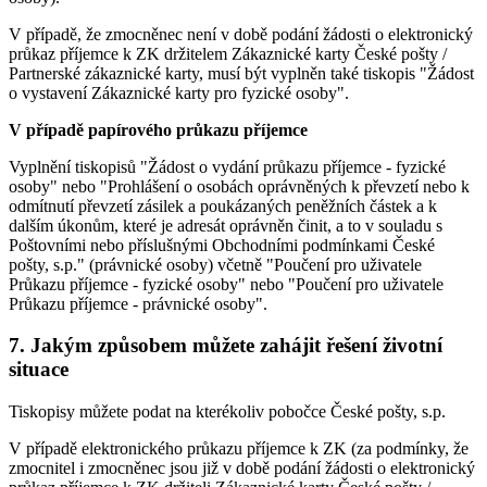
V případě, že zmocněnec není v době podání žádosti o elektronický
průkaz příjemce k ZK držitelem Zákaznické karty České pošty /
Partnerské zákaznické karty, musí být vyplněn také tiskopis "Žádost
o vystavení Zákaznické karty pro fyzické osoby".
V případě papírového průkazu příjemce
Vyplnění tiskopisů "Žádost o vydání průkazu příjemce - fyzické
osoby" nebo "Prohlášení o osobách oprávněných k převzetí nebo k
odmítnutí převzetí zásilek a poukázaných peněžních částek a k
dalším úkonům, které je adresát oprávněn činit, a to v souladu s
Poštovními nebo příslušnými Obchodními podmínkami České
pošty, s.p." (právnické osoby) včetně "Poučení pro uživatele
Průkazu příjemce - fyzické osoby" nebo "Poučení pro uživatele
Průkazu příjemce - právnické osoby".
7. Jakým způsobem můžete zahájit řešení životní
situace
Tiskopisy můžete podat na kterékoliv pobočce České pošty, s.p.
V případě elektronického průkazu příjemce k ZK (za podmínky, že
zmocnitel i zmocněnec jsou již v době podání žádosti o elektronický