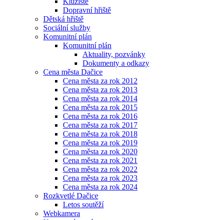
Kluziště
Dopravní hřiště
Dětská hřiště
Sociální služby
Komunitní plán
Komunitní plán
Aktuality, pozvánky
Dokumenty a odkazy
Cena města Dačice
Cena města za rok 2012
Cena města za rok 2013
Cena města za rok 2014
Cena města za rok 2015
Cena města za rok 2016
Cena města za rok 2017
Cena města za rok 2018
Cena města za rok 2019
Cena města za rok 2020
Cena města za rok 2021
Cena města za rok 2022
Cena města za rok 2023
Cena města za rok 2024
Rozkvetlé Dačice
Letos soutěží
Webkamera