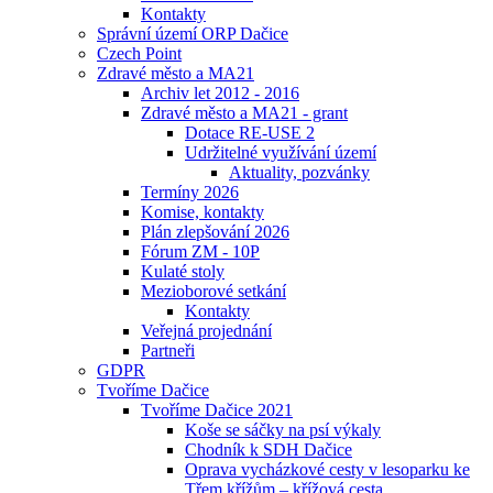
Kontakty
Správní území ORP Dačice
Czech Point
Zdravé město a MA21
Archiv let 2012 - 2016
Zdravé město a MA21 - grant
Dotace RE-USE 2
Udržitelné využívání území
Aktuality, pozvánky
Termíny 2026
Komise, kontakty
Plán zlepšování 2026
Fórum ZM - 10P
Kulaté stoly
Mezioborové setkání
Kontakty
Veřejná projednání
Partneři
GDPR
Tvoříme Dačice
Tvoříme Dačice 2021
Koše se sáčky na psí výkaly
Chodník k SDH Dačice
Oprava vycházkové cesty v lesoparku ke
Třem křížům – křížová cesta