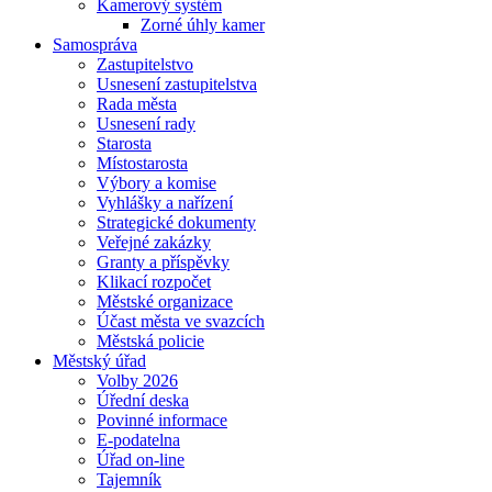
Kamerový systém
Zorné úhly kamer
Samospráva
Zastupitelstvo
Usnesení zastupitelstva
Rada města
Usnesení rady
Starosta
Místostarosta
Výbory a komise
Vyhlášky a nařízení
Strategické dokumenty
Veřejné zakázky
Granty a příspěvky
Klikací rozpočet
Městské organizace
Účast města ve svazcích
Městská policie
Městský úřad
Volby 2026
Úřední deska
Povinné informace
E-podatelna
Úřad on-line
Tajemník