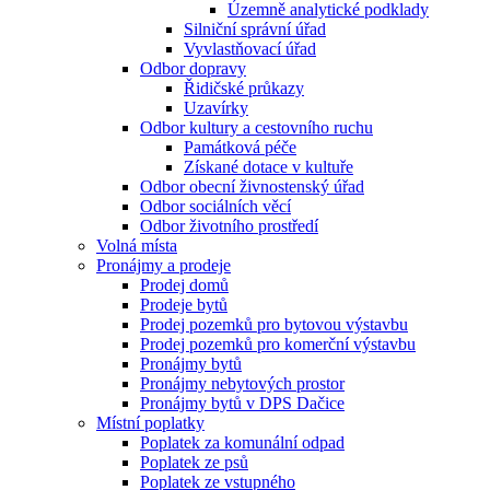
Územně analytické podklady
Silniční správní úřad
Vyvlastňovací úřad
Odbor dopravy
Řidičské průkazy
Uzavírky
Odbor kultury a cestovního ruchu
Památková péče
Získané dotace v kultuře
Odbor obecní živnostenský úřad
Odbor sociálních věcí
Odbor životního prostředí
Volná místa
Pronájmy a prodeje
Prodej domů
Prodeje bytů
Prodej pozemků pro bytovou výstavbu
Prodej pozemků pro komerční výstavbu
Pronájmy bytů
Pronájmy nebytových prostor
Pronájmy bytů v DPS Dačice
Místní poplatky
Poplatek za komunální odpad
Poplatek ze psů
Poplatek ze vstupného