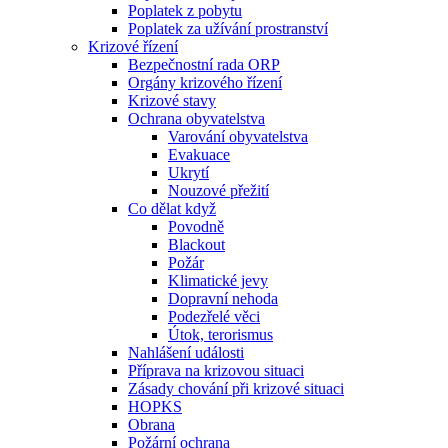
Poplatek z pobytu
Poplatek za užívání prostranství
Krizové řízení
Bezpečnostní rada ORP
Orgány krizového řízení
Krizové stavy
Ochrana obyvatelstva
Varování obyvatelstva
Evakuace
Ukrytí
Nouzové přežití
Co dělat když
Povodně
Blackout
Požár
Klimatické jevy
Dopravní nehoda
Podezřelé věci
Útok, terorismus
Nahlášení události
Příprava na krizovou situaci
Zásady chování při krizové situaci
HOPKS
Obrana
Požární ochrana