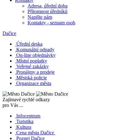
Kontakty
Adresa, úřední doba
Přítomnost úředníků
Napište nám
Kontakty - seznam osob
Dačice
Úřední deska
Komunální odpady
On-line objednávky
Místní poplatky
Veřejné zakázky
Pronájmy a prodeje
Městská policie
Organizace města
Zajímavé rychlé odkazy
pro Vás ...
Infocentrum
Turistika
Kultura
Cena města Dačice
Poznej Dačice