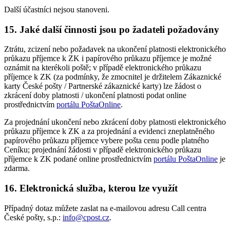
Další účastníci nejsou stanoveni.
15. Jaké další činnosti jsou po žadateli požadovány
Ztrátu, zcizení nebo požadavek na ukončení platnosti elektronického
průkazu příjemce k ZK i papírového průkazu příjemce je možné
oznámit na kterékoli poště; v případě elektronického průkazu
příjemce k ZK (za podmínky, že zmocnitel je držitelem Zákaznické
karty České pošty / Partnerské zákaznické karty) lze žádost o
zkrácení doby platnosti / ukončení platnosti podat online
prostřednictvím
portálu PoštaOnline
.
Za projednání ukončení nebo zkrácení doby platnosti elektronického
průkazu příjemce k ZK a za projednání a evidenci zneplatněného
papírového průkazu příjemce vybere pošta cenu podle platného
Ceníku; projednání žádosti v případě elektronického průkazu
příjemce k ZK podané online prostřednictvím
portálu PoštaOnline
je
zdarma.
16. Elektronická služba, kterou lze využít
Případný dotaz můžete zaslat na e-mailovou adresu Call centra
České pošty, s.p.:
info@cpost.cz
.