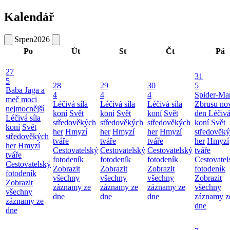
Kalendář
Srpen
2026
Po
Út
St
Čt
Pá
27
31
5
28
29
30
5
Baba Jaga a
4
4
4
Spider-Ma
meč moci
Léčivá síla
Léčivá síla
Léčivá síla
Zbrusu no
nejmocnější
koní
Svět
koní
Svět
koní
Svět
den
Léčivá
Léčivá síla
středověkých
středověkých
středověkých
koní
Svět
koní
Svět
her
Hmyzí
her
Hmyzí
her
Hmyzí
středověk
středověkých
tváře
tváře
tváře
her
Hmyzí
her
Hmyzí
Cestovatelský
Cestovatelský
Cestovatelský
tváře
tváře
fotodeník
fotodeník
fotodeník
Cestovatel
Cestovatelský
Zobrazit
Zobrazit
Zobrazit
fotodeník
fotodeník
všechny
všechny
všechny
Zobrazit
Zobrazit
záznamy ze
záznamy ze
záznamy ze
všechny
všechny
dne
dne
dne
záznamy z
záznamy ze
dne
dne