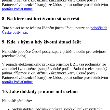
průkaz příjemce k ZK držiteli Zákaznické karty České pošty /
Partnerské zákaznické karty) lze žádost podat online prostřednictvím
portálu PoštaOnline
.
8. Na které instituci životní situaci řešit
Tuto situaci nelze řešit na žádném jiném úřadu, pouze na
pobočkách
České pošty, s.p.
9. Kde, s kým a kdy životní situaci řešit
Na každé pobočce České pošty, s.p., v průběhu hodin pro veřejnost
(otevírací doba).
V případě elektronického průkazu příjemce k ZK (za podmínky, že
zmocnitel i zmocněnec jsou již v době podání žádosti o elektronický
průkaz příjemce k ZK držiteli Zákaznické karty České pošty /
Partnerské zákaznické karty) lze žádost podat online prostřednictvím
portálu PoštaOnline
.
10. Jaké doklady je nutné mít s sebou
Na poště předložte:
osobní doklad (občanský průkaz, řidičský průkaz vydaný v