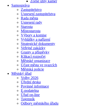
Zorné úhly kamer
Samospráva
Zastupitelstvo
Usnesení zastupitelstva
Rada města
Usnesení rady
Starosta
Místostarosta
Výbory a komise
Vyhlášky a nařízení
Strategické dokumenty
Veřejné zakázky
Granty a příspěvky
Klikací rozpočet
Městské organizace
Účast města ve svazcích
Městská policie
Městský úřad
Volby 2026
Úřední deska
Povinné informace
E-podatelna
Úřad on-line
Tajemník
Odbory městského úřadu