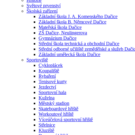
Historie
Světové prvenství
Školská zařízení
Základní škola J. A. Komenského Dačice
Základní škola B. Němcové Dačice
Mateřská škola Dačice
ZŠ Dačice, Neulingerova
Gymnázium Dačice
Střední škola technická a obchodní Dačice
Střední odborné učiliště zemědělské a služeb Dači
Základní umělecká škola Dačice
Sportoviště
Cykloplácek
Koupaliště
Rybaření
Tenisové kurty
Jezdectví
Sportovní hala
Kuželna
Městský stadion
Skateboardové hřiště
Workoutové hřiště
Víceúčelová sportovní hřiště
Střelnice
Kluziště