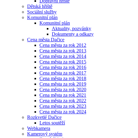
Dopravní hřiště
Dětská hřiště
Sociální služby
Komunitní plán
Komunitní plán
Aktuality, pozvánky
Dokumenty a odkazy
Cena města Dačice
Cena města za rok 2012
Cena města za rok 2013
Cena města za rok 2014
Cena města za rok 2015
Cena města za rok 2016
Cena města za rok 2017
Cena města za rok 2018
Cena města za rok 2019
Cena města za rok 2020
Cena města za rok 2021
Cena města za rok 2022
Cena města za rok 2023
Cena města za rok 2024
Rozkvetlé Dačice
Letos soutěží
Webkamera
Kamerový systém