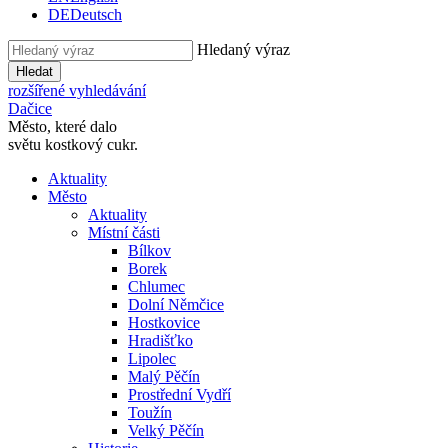
DE
Deutsch
Hledaný výraz
Hledat
rozšířené vyhledávání
Dačice
Město, které dalo
světu kostkový cukr.
Aktuality
Město
Aktuality
Místní části
Bílkov
Borek
Chlumec
Dolní Němčice
Hostkovice
Hradišťko
Lipolec
Malý Pěčín
Prostřední Vydří
Toužín
Velký Pěčín