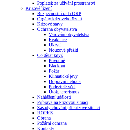
Poplatek za užívání prostranství
Krizové řízení
Bezpečnostní rada ORP
Orgány krizového řízení
Krizové stavy
Ochrana obyvatelstva
Varování obyvatelstva
Evakuace
Ukrytí
Nouzové přežití
Co dělat když
Povodně
Blackout
Požár
Klimatické jevy
Dopravní nehoda
Podezřelé věci
Útok, terorismus
Nahlášení události
Příprava na krizovou situaci
Zásady chování při krizové situaci
HOPKS
Obrana
Požární ochrana
Kontakty