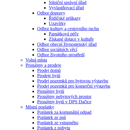
Silniční správní úřad
Vyvlastňovací úřad
Odbor dopravy
Řidičské průkazy
Uzavírky
Odbor kultury a cestovního ruchu
Památková péče
Získané dotace v kultuře
Odbor obecní živnostenský úřad
Odbor sociálních věcí
Odbor životního prostředí
Volná místa
Pronájmy a prodeje
Prodej domů
Prodeje bytů
Prodej pozemků pro bytovou výstavbu
Prodej pozemků pro komerční výstavbu
Pronájmy bytů
Pronájmy nebytových prostor
Pronájmy bytů v DPS Dačice
Místní poplatky
Poplatek za komunální odpad
Poplatek ze psů
Poplatek ze vstupného
Poplatek z pobytu