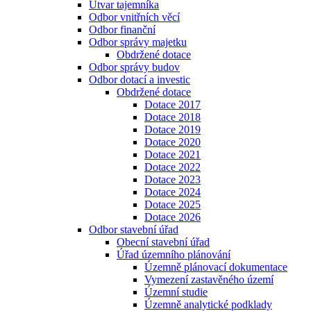
Útvar tajemníka
Odbor vnitřních věcí
Odbor finanční
Odbor správy majetku
Obdržené dotace
Odbor správy budov
Odbor dotací a investic
Obdržené dotace
Dotace 2017
Dotace 2018
Dotace 2019
Dotace 2020
Dotace 2021
Dotace 2022
Dotace 2023
Dotace 2024
Dotace 2025
Dotace 2026
Odbor stavební úřad
Obecní stavební úřad
Úřad územního plánování
Územně plánovací dokumentace
Vymezení zastavěného území
Územní studie
Územně analytické podklady