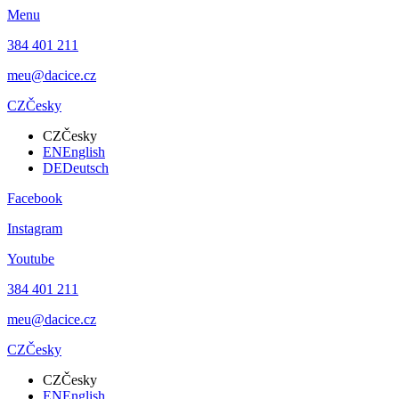
Menu
384 401 211
meu@dacice.cz
CZ
Česky
CZ
Česky
EN
English
DE
Deutsch
Facebook
Instagram
Youtube
384 401 211
meu@dacice.cz
CZ
Česky
CZ
Česky
EN
English