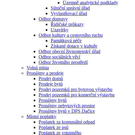
Územně analytické podklady
Silniční správní úřad
Vyvlastňovací úřad
Odbor dopravy
Řidičské průkazy
Uzavírky
Odbor kultury a cestovního ruchu
Památková péče
Získané dotace v kultuře
Odbor obecní živnostenský úřad
Odbor sociálních věcí
Odbor životního prostředí
Volná místa
Pronájmy a prodeje
Prodej domů
Prodeje bytů
Prodej pozemků pro bytovou výstavbu
Prodej pozemků pro komerční výstavbu
Pronájmy bytů
Pronájmy nebytových prostor
Pronájmy bytů v DPS Dačice
Místní poplatky
Poplatek za komunální odpad
Poplatek ze psů
Poplatek ze vstupného