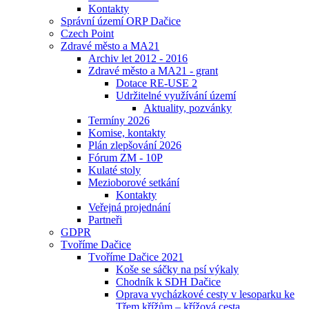
Kontakty
Správní území ORP Dačice
Czech Point
Zdravé město a MA21
Archiv let 2012 - 2016
Zdravé město a MA21 - grant
Dotace RE-USE 2
Udržitelné využívání území
Aktuality, pozvánky
Termíny 2026
Komise, kontakty
Plán zlepšování 2026
Fórum ZM - 10P
Kulaté stoly
Mezioborové setkání
Kontakty
Veřejná projednání
Partneři
GDPR
Tvoříme Dačice
Tvoříme Dačice 2021
Koše se sáčky na psí výkaly
Chodník k SDH Dačice
Oprava vycházkové cesty v lesoparku ke
Třem křížům – křížová cesta