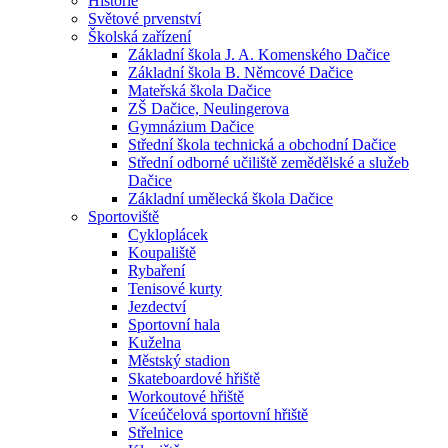
Historie
Světové prvenství
Školská zařízení
Základní škola J. A. Komenského Dačice
Základní škola B. Němcové Dačice
Mateřská škola Dačice
ZŠ Dačice, Neulingerova
Gymnázium Dačice
Střední škola technická a obchodní Dačice
Střední odborné učiliště zemědělské a služeb
Dačice
Základní umělecká škola Dačice
Sportoviště
Cykloplácek
Koupaliště
Rybaření
Tenisové kurty
Jezdectví
Sportovní hala
Kuželna
Městský stadion
Skateboardové hřiště
Workoutové hřiště
Víceúčelová sportovní hřiště
Střelnice