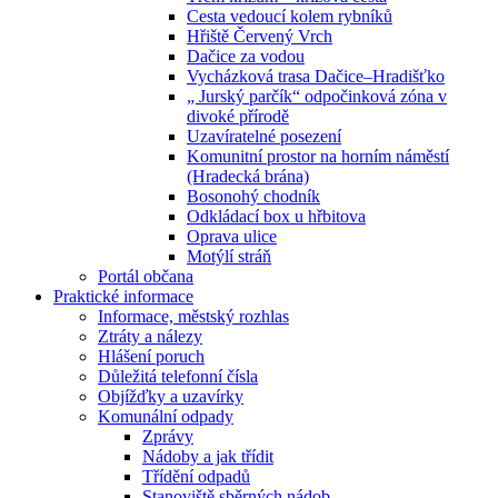
Cesta vedoucí kolem rybníků
Hřiště Červený Vrch
Dačice za vodou
Vycházková trasa Dačice–Hradišťko
„ Jurský parčík“ odpočinková zóna v
divoké přírodě
Uzavíratelné posezení
Komunitní prostor na horním náměstí
(Hradecká brána)
Bosonohý chodník
Odkládací box u hřbitova
Oprava ulice
Motýlí stráň
Portál občana
Praktické informace
Informace, městský rozhlas
Ztráty a nálezy
Hlášení poruch
Důležitá telefonní čísla
Objížďky a uzavírky
Komunální odpady
Zprávy
Nádoby a jak třídit
Třídění odpadů
Stanoviště sběrných nádob