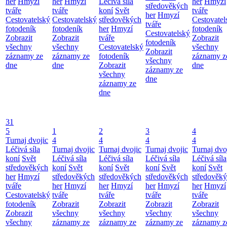
her
Hmyzí
her
Hmyzí
Léčivá síla
her
Hmyzí
středověkých
tváře
tváře
koní
Svět
tváře
her
Hmyzí
Cestovatelský
Cestovatelský
středověkých
Cestovatel
tváře
fotodeník
fotodeník
her
Hmyzí
fotodeník
Cestovatelský
Zobrazit
Zobrazit
tváře
Zobrazit
fotodeník
všechny
všechny
Cestovatelský
všechny
Zobrazit
záznamy ze
záznamy ze
fotodeník
záznamy z
všechny
dne
dne
Zobrazit
dne
záznamy ze
všechny
dne
záznamy ze
dne
31
5
1
2
3
4
Turnaj dvojic
4
4
4
4
Léčivá síla
Turnaj dvojic
Turnaj dvojic
Turnaj dvojic
Turnaj dvo
koní
Svět
Léčivá síla
Léčivá síla
Léčivá síla
Léčivá síla
středověkých
koní
Svět
koní
Svět
koní
Svět
koní
Svět
her
Hmyzí
středověkých
středověkých
středověkých
středověk
tváře
her
Hmyzí
her
Hmyzí
her
Hmyzí
her
Hmyzí
Cestovatelský
tváře
tváře
tváře
tváře
fotodeník
Zobrazit
Zobrazit
Zobrazit
Zobrazit
Zobrazit
všechny
všechny
všechny
všechny
všechny
záznamy ze
záznamy ze
záznamy ze
záznamy z