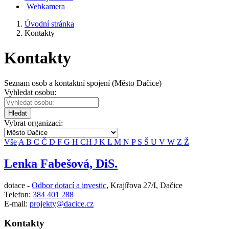
Webkamera
Úvodní stránka
Kontakty
Kontakty
Seznam osob a kontaktní spojení (Město Dačice)
Vyhledat osobu:
Hledat
Vybrat organizaci:
Vše
A
B
C
Č
D
F
G
H
CH
J
K
L
M
N
P
S
Š
U
V
W
Z
Ž
Lenka Fabešová, DiS.
dotace -
Odbor dotací a investic
,
Krajířova 27/I, Dačice
Telefon:
384 401 288
E-mail:
projekty@dacice.cz
Kontakty