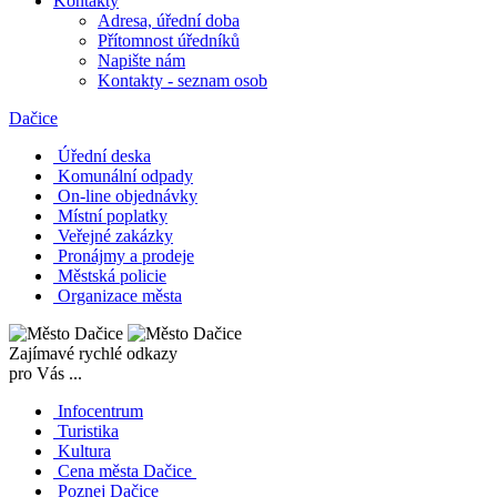
Kontakty
Adresa, úřední doba
Přítomnost úředníků
Napište nám
Kontakty - seznam osob
Dačice
Úřední deska
Komunální odpady
On-line objednávky
Místní poplatky
Veřejné zakázky
Pronájmy a prodeje
Městská policie
Organizace města
Zajímavé rychlé odkazy
pro Vás ...
Infocentrum
Turistika
Kultura
Cena města Dačice
Poznej Dačice