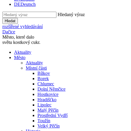
DE
Deutsch
Hledaný výraz
Hledat
rozšířené vyhledávání
Dačice
Město, které dalo
světu kostkový cukr.
Aktuality
Město
Aktuality
Místní části
Bílkov
Borek
Chlumec
Dolní Němčice
Hostkovice
Hradišťko
Lipolec
Malý Pěčín
Prostřední Vydří
Toužín
Velký Pěčín