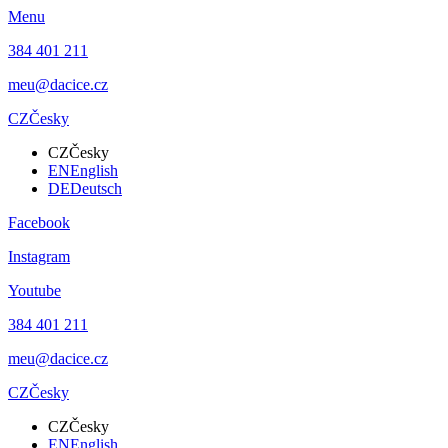
Menu
384 401 211
meu@dacice.cz
CZ
Česky
CZ
Česky
EN
English
DE
Deutsch
Facebook
Instagram
Youtube
384 401 211
meu@dacice.cz
CZ
Česky
CZ
Česky
EN
English