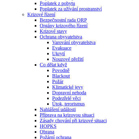
Poplatek z pobytu
Poplatek za užívání prostranství
Krizové řízení
Bezpečnostní rada ORP
Orgány krizového řízení
Krizové stavy
Ochrana obyvatelstva
Varování obyvatelstva
Evakuace
Ukrytí
Nouzové přežití
Co dělat když
Povodně
Blackout
Požár
Klimatické jevy
Dopravní nehoda
Podezřelé věci
Útok, terorismus
Nahlášení události
Příprava na krizovou situaci
Zásady chování při krizové situaci
HOPKS
Obrana
Požární ochrana