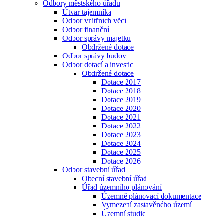
Odbory městského úřadu
Útvar tajemníka
Odbor vnitřních věcí
Odbor finanční
Odbor správy majetku
Obdržené dotace
Odbor správy budov
Odbor dotací a investic
Obdržené dotace
Dotace 2017
Dotace 2018
Dotace 2019
Dotace 2020
Dotace 2021
Dotace 2022
Dotace 2023
Dotace 2024
Dotace 2025
Dotace 2026
Odbor stavební úřad
Obecní stavební úřad
Úřad územního plánování
Územně plánovací dokumentace
Vymezení zastavěného území
Územní studie