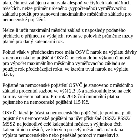
platí, činnost zahájena a netrvala alespoň ve čtyřech kalendářních
měsících, nelze průměr určeného (vypočteného) vyměřovacího
základu použít pro stanovení maximálního měsíčního základu pro
nemocenské pojištění.
Nelze-li určit maximální měsíční základ z naposledy podaného
přehledu o příjmech a výdajích, rovná se polovině průměrné mzdy
platné pro daný kalendářní rok.
Pokud však v předchozím roce měla OSVČ nárok na výplatu dávky
z nemocenského pojištění OSVČ po celou dobu výkonu činnosti,
pro výpočet maximálního měsíčního vyměřovacího základu se
použije rok předcházející roku, ve kterém trval nárok na výplatu
dávky.
Pojistné na nemocenské pojištění OSVČ je stanoveno z měsíčního
základu procentní sazbou ve výši 2,3 % a zaokrouhluje se na celé
koruny směrem nahoru. Pro rok 2018 činí minimální platba
pojistného na nemocenské pojištění 115 Kč.
OSVČ, která je účastna nemocenského pojištění, je povinna platit
pojistné na nemocenské pojištění na účet příslušné OSSZ/ PSSZ/
MSSZ na jednotlivé celé kalendářní měsíce, s výjimkou těch
kalendářních měsíců, ve kterých po celý měsíc měla nárok na
výplatu nemocenského nebo peněžité pomoci v mateřství z