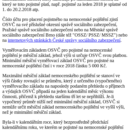
který se toto pojistné platí, např. pojistné za leden 2018 je splatné od
1. do 20.2.2018 atp.
Číslo účtu pro placení pojistného na nemocenské pojištění zjistí
OSVČ na své příslušné okresní správě sociálního zabezpečení,
Pražské správě sociálního zabezpečení nebo na Městské správě
sociálního zabezpečení Brno (dále též "OSSZ/ PSSZ/ MSSZ") nebo
na
internetových stránkách České správy sociálního zabezpečení
.
Vyměřovacím základem OSVČ pro pojistné na nemocenské
pojištění je měsíční základ, jehož výši si určuje OSVČ svou platbou.
Minimální měsíční vyměřovací základ OSVČ pro pojistné na
nemocenské pojištění činí i v roce 2018 částku 5 000 Kč.
Maximální měsíční základ nemocenského pojištění se stanoví ve
výši částky rovnající se průměru, který z určeného (vypočteného)
vyměřovacího základu na naposledy podaném přehledu o příjmech
a výdajích OSVČ připadá na jeden kalendářní měsíc výkonu
činnosti, přičemž k přehledu staršímu tří let se nepřihlíží. Je-li
vypočtený průměr nižší než minimální měsíční základ, OSVČ si
nemůže určit měsíční základ nemocenského pojištění ve vyšší výši,
než je minimální měsíční základ.
Byla-li v kalendářním roce, který bezprostředně předchází
kalendářnímu roku, ve kterém se pojistné na nemocenské pojištění