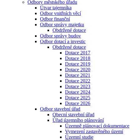
Odbory městského úřadu
Útvar tajemníka
Odbor vnitřních věcí
Odbor finanční
Odbor správy majetku
Obdržené dotace
Odbor správy budov
Odbor dotací a investic
Obdržené dotace
Dotace 2017
Dotace 2018
Dotace 2019
Dotace 2020
Dotace 2021
Dotace 2022
Dotace 2023
Dotace 2024
Dotace 2025
Dotace 2026
Odbor stavební úřad
Obecní stavební úřad
Úřad územního plánování
Územně plánovací dokumentace
Vymezení zastavěného území
Územní studie