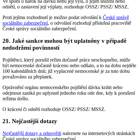
Ve sporu o nárok na dávku nebo její výši, o jejím snížení nebo
odnětí, o zastavení její výplaty, rozhoduje OSSZ/ PSSZ/ MSSZ.
Proti jejímu rozhodnutí je možno podat odvolání k
České správě
sociálního zabezpečení
, o odvolání rozhodují příslušná pracoviště
České správy sociálního zabezpečení.
20. Jaké sankce mohou být uplatněny v případě
nedodržení povinností
Pojištěnci, který porušil režim dočasně práce neschopného, může
být nemocenské dočasně kráceno nebo odňato, a to na dobu nejdéle
100 kalendářních dnů; již vyplacené nemocenské je za tuto dobu
považováno za přeplatek.
Oprávnění orgánu nemocenského pojištění dávku krátit nebo
odejmout zaniká po uplynutí jednoho roku ode dne, kdy k porušení
režimu došlo.
O krácení či odnětí rozhoduje OSSZ/ PSSZ/ MSSZ.
21. Nejčastější dotazy
Nejčastější dotazy a odpovědi
naleznete na internetových stránkách
České správy sociálního zabezpečení.