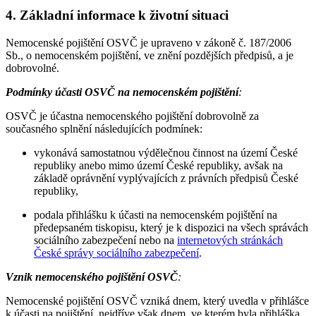
4. Základní informace k životní situaci
Nemocenské pojištění OSVČ je upraveno v zákoně č. 187/2006
Sb., o nemocenském pojištění, ve znění pozdějších předpisů, a je
dobrovolné.
Podmínky účasti OSVČ na nemocenském pojištění
:
OSVČ je účastna nemocenského pojištění dobrovolně za
současného splnění následujících podmínek:
vykonává samostatnou výdělečnou činnost na území České
republiky anebo mimo území České republiky, avšak na
základě oprávnění vyplývajících z právních předpisů České
republiky,
podala přihlášku k účasti na nemocenském pojištění na
předepsaném tiskopisu, který je k dispozici na všech správách
sociálního zabezpečení nebo na
internetových stránkách
České správy sociálního zabezpečení
.
Vznik nemocenského pojištění OSVČ
:
Nemocenské pojištění OSVČ vzniká dnem, který uvedla v přihlášce
k účasti na pojištění, nejdříve však dnem, ve kterém byla přihláška