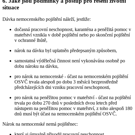
6. Jaké jsou podmínky a postup pro řešení životní
situace
Dávka nemocenského pojištění náleží, jestliže:
dočasná pracovní neschopnost, karanténa a peněžitá pomoc v
mateřství vznikla v době pojištění nebo po skončení pojištění
v ochranné lhůtě,
nárok na dávku byl uplatněn předepsaným způsobem,
samostatná výdělečná činnost není vykonávána osobně po
dobu nároku na dávku,
pro nárok na nemocenské - účast na nemocenském pojištění
OSVČ trvala alespoň po dobu 3 měsíců bezprostředně
předcházejících dni vzniku pracovní neschopnosti,
pro nárok na peněžitou pomoc v mateřství - účast na pojištění
trvala po dobu 270 dnů v posledních dvou letech před
nástupem na peněžitou pomoc v mateřství, z toho alespoň 180
dnů musí být účast na nemocenském pojištění OSVČ.
Nárok na nemocenské nemá pojištěnec:
který si úmyslně přivodil pracovní neschopnost,