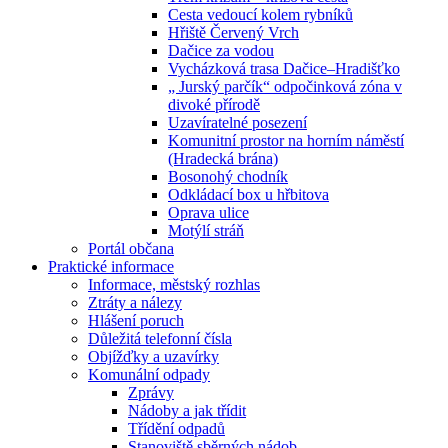
Cesta vedoucí kolem rybníků
Hřiště Červený Vrch
Dačice za vodou
Vycházková trasa Dačice–Hradišťko
„ Jurský parčík“ odpočinková zóna v
divoké přírodě
Uzavíratelné posezení
Komunitní prostor na horním náměstí
(Hradecká brána)
Bosonohý chodník
Odkládací box u hřbitova
Oprava ulice
Motýlí stráň
Portál občana
Praktické informace
Informace, městský rozhlas
Ztráty a nálezy
Hlášení poruch
Důležitá telefonní čísla
Objížďky a uzavírky
Komunální odpady
Zprávy
Nádoby a jak třídit
Třídění odpadů
Stanoviště sběrných nádob