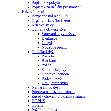
Poplatek z pobytu
Poplatek za užívání prostranství
Krizové řízení
Bezpečnostní rada ORP
Orgány krizového řízení
Krizové stavy
Ochrana obyvatelstva
Varování obyvatelstva
Evakuace
Ukrytí
Nouzové přežití
Co dělat když
Povodně
Blackout
Požár
Klimatické jevy
Dopravní nehoda
Podezřelé věci
Útok, terorismus
Nahlášení události
Příprava na krizovou situaci
Zásady chování při krizové situaci
HOPKS
Obrana
Požární ochrana