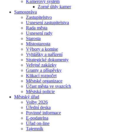
Kamerový systém
Zorné úhly kamer
Samospráva
Zastupitelstvo
Usnesení zastupitelstva
Rada města
Usnesení rady
Starosta
Místostarosta
Výbory a komise
Vyhlášky a nařízení
Strategické dokumenty
Veřejné zakázky
Granty a příspěvky
Klikací rozpočet
Městské organizace
Účast města ve svazcích
Městská policie
Městský úřad
Volby 2026
Úřední deska
Povinné informace
E-podatelna
Úřad on-line
Tajemník