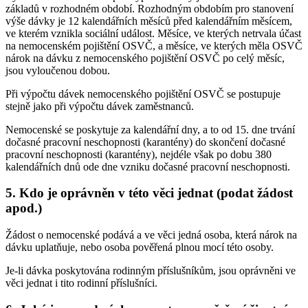
základů v rozhodném období. Rozhodným obdobím pro stanovení
výše dávky je 12 kalendářních měsíců před kalendářním měsícem,
ve kterém vznikla sociální událost. Měsíce, ve kterých netrvala účast
na nemocenském pojištění OSVČ, a měsíce, ve kterých měla OSVČ
nárok na dávku z nemocenského pojištění OSVČ po celý měsíc,
jsou vyloučenou dobou.
Při výpočtu dávek nemocenského pojištění OSVČ se postupuje
stejně jako při výpočtu dávek zaměstnanců.
Nemocenské se poskytuje za kalendářní dny, a to od 15. dne trvání
dočasné pracovní neschopnosti (karantény) do skončení dočasné
pracovní neschopnosti (karantény), nejdéle však po dobu 380
kalendářních dnů ode dne vzniku dočasné pracovní neschopnosti.
5. Kdo je oprávněn v této věci jednat (podat žádost
apod.)
Žádost o nemocenské podává a ve věci jedná osoba, která nárok na
dávku uplatňuje, nebo osoba pověřená plnou mocí této osoby.
Je-li dávka poskytována rodinným příslušníkům, jsou oprávněni ve
věci jednat i tito rodinní příslušníci.