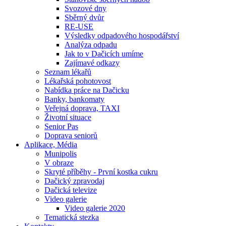
Svozové dny
Sběrný dvůr
RE-USE
Výsledky odpadového hospodářství
Analýza odpadu
Jak to v Dačicích umíme
Zajímavé odkazy
Seznam lékařů
Lékařská pohotovost
Nabídka práce na Dačicku
Banky, bankomaty
Veřejná doprava, TAXI
Životní situace
Senior Pas
Doprava seniorů
Aplikace, Média
Munipolis
V obraze
Skryté příběhy - První kostka cukru
Dačický zpravodaj
Dačická televize
Video galerie
Video galerie 2020
Tematická stezka