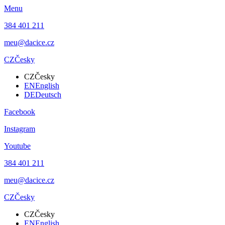
Menu
384 401 211
meu@dacice.cz
CZ
Česky
CZ
Česky
EN
English
DE
Deutsch
Facebook
Instagram
Youtube
384 401 211
meu@dacice.cz
CZ
Česky
CZ
Česky
EN
English