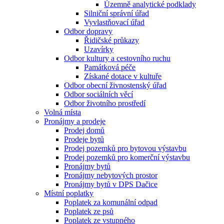
Územně analytické podklady
Silniční správní úřad
Vyvlastňovací úřad
Odbor dopravy
Řidičské průkazy
Uzavírky
Odbor kultury a cestovního ruchu
Památková péče
Získané dotace v kultuře
Odbor obecní živnostenský úřad
Odbor sociálních věcí
Odbor životního prostředí
Volná místa
Pronájmy a prodeje
Prodej domů
Prodeje bytů
Prodej pozemků pro bytovou výstavbu
Prodej pozemků pro komerční výstavbu
Pronájmy bytů
Pronájmy nebytových prostor
Pronájmy bytů v DPS Dačice
Místní poplatky
Poplatek za komunální odpad
Poplatek ze psů
Poplatek ze vstupného