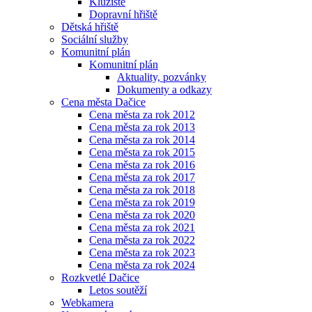
Kluziště
Dopravní hřiště
Dětská hřiště
Sociální služby
Komunitní plán
Komunitní plán
Aktuality, pozvánky
Dokumenty a odkazy
Cena města Dačice
Cena města za rok 2012
Cena města za rok 2013
Cena města za rok 2014
Cena města za rok 2015
Cena města za rok 2016
Cena města za rok 2017
Cena města za rok 2018
Cena města za rok 2019
Cena města za rok 2020
Cena města za rok 2021
Cena města za rok 2022
Cena města za rok 2023
Cena města za rok 2024
Rozkvetlé Dačice
Letos soutěží
Webkamera