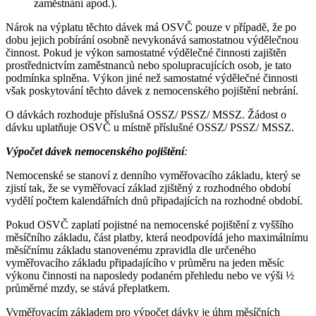
zaměstnání apod.).
Nárok na výplatu těchto dávek má OSVČ pouze v případě, že po
dobu jejich pobírání osobně nevykonává samostatnou výdělečnou
činnost. Pokud je výkon samostatné výdělečné činnosti zajištěn
prostřednictvím zaměstnanců nebo spolupracujících osob, je tato
podmínka splněna. Výkon jiné než samostatné výdělečné činnosti
však poskytování těchto dávek z nemocenského pojištění nebrání.
O dávkách rozhoduje příslušná OSSZ/ PSSZ/ MSSZ. Žádost o
dávku uplatňuje OSVČ u místně příslušné OSSZ/ PSSZ/ MSSZ.
Výpočet dávek nemocenského pojištění
:
Nemocenské se stanoví z denního vyměřovacího základu, který se
zjistí tak, že se vyměřovací základ zjištěný z rozhodného období
vydělí počtem kalendářních dnů připadajících na rozhodné období.
Pokud OSVČ zaplatí pojistné na nemocenské pojištění z vyššího
měsíčního základu, část platby, která neodpovídá jeho maximálnímu
měsíčnímu základu stanovenému zpravidla dle určeného
vyměřovacího základu připadajícího v průměru na jeden měsíc
výkonu činnosti na naposledy podaném přehledu nebo ve výši ½
průměrné mzdy, se stává přeplatkem.
Vyměřovacím základem pro výpočet dávky je úhrn měsíčních