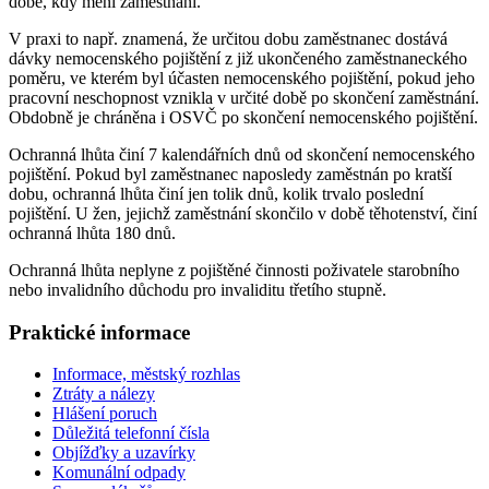
době, kdy mění zaměstnání.
V praxi to např. znamená, že určitou dobu zaměstnanec dostává
dávky nemocenského pojištění z již ukončeného zaměstnaneckého
poměru, ve kterém byl účasten nemocenského pojištění, pokud jeho
pracovní neschopnost vznikla v určité době po skončení zaměstnání.
Obdobně je chráněna i OSVČ po skončení nemocenského pojištění.
Ochranná lhůta činí 7 kalendářních dnů od skončení nemocenského
pojištění. Pokud byl zaměstnanec naposledy zaměstnán po kratší
dobu, ochranná lhůta činí jen tolik dnů, kolik trvalo poslední
pojištění. U žen, jejichž zaměstnání skončilo v době těhotenství, činí
ochranná lhůta 180 dnů.
Ochranná lhůta neplyne z pojištěné činnosti poživatele starobního
nebo invalidního důchodu pro invaliditu třetího stupně.
Praktické informace
Informace, městský rozhlas
Ztráty a nálezy
Hlášení poruch
Důležitá telefonní čísla
Objížďky a uzavírky
Komunální odpady