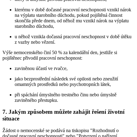
kterému v době dočasné pracovní neschopnosti vznikl nárok
na výplatu starobního důchodu, pokud pojištěná činnost
skončila přede dnem, od něhož mu vznikl nárok na výplatu
starobního důchodu,
u něhož vznikla dočasná pracovní neschopnost v době útěku
z vazby nebo vězení.
Výše nemocenského činí 50 % za kalendářní den, jestliže si
pojištěnec přivodil pracovní neschopnost:
zaviněnou účastí ve rvačce,
jako bezprostřední následek své opilosti nebo zneužití
omamných prostředků nebo psychotropních látek,
při spáchání úmyslného trestného činu nebo úmyslně
zaviněného přestupku.
7. Jakým způsobem můžete zahájit řešení životní
situace
Žádost o nemocenské se podává na tiskopisu "Rozhodnutí o
dočasné pracovní neschopnosti" nebo "Potvrzení o nařízení