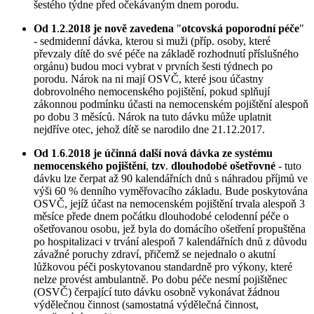
šestého týdne před očekávaným dnem porodu.
Od 1
.
2
.
2018 je nově zavedena
"
otcovská poporodní péče
"
- sedmidenní dávka, kterou si muži (příp. osoby, které
převzaly dítě do své péče na základě rozhodnutí příslušného
orgánu) budou moci vybrat v prvních šesti týdnech po
porodu. Nárok na ni mají OSVČ, které jsou účastny
dobrovolného nemocenského pojištění, pokud splňují
zákonnou podmínku účasti na nemocenském pojištění alespoň
po dobu 3 měsíců. Nárok na tuto dávku může uplatnit
nejdříve otec, jehož dítě se narodilo dne 21.12.2017.
Od 1
.
6
.
2018 je účinná další nová dávka ze systému
nemocenského pojištění
,
tzv
.
dlouhodobé ošetřovné
- tuto
dávku lze čerpat až 90 kalendářních dnů s náhradou příjmů ve
výši 60 % denního vyměřovacího základu. Bude poskytována
OSVČ, jejíž účast na nemocenském pojištění trvala alespoň 3
měsíce přede dnem počátku dlouhodobé celodenní péče o
ošetřovanou osobu, jež byla do domácího ošetření propuštěna
po hospitalizaci v trvání alespoň 7 kalendářních dnů z důvodu
závažné poruchy zdraví, přičemž se nejednalo o akutní
lůžkovou péči poskytovanou standardně pro výkony, které
nelze provést ambulantně. Po dobu péče nesmí pojištěnec
(OSVČ) čerpající tuto dávku osobně vykonávat žádnou
výdělečnou činnost (samostatná výdělečná činnost,