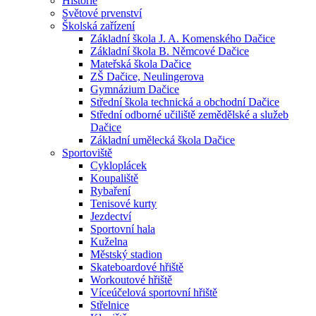
Historie
Světové prvenství
Školská zařízení
Základní škola J. A. Komenského Dačice
Základní škola B. Němcové Dačice
Mateřská škola Dačice
ZŠ Dačice, Neulingerova
Gymnázium Dačice
Střední škola technická a obchodní Dačice
Střední odborné učiliště zemědělské a služeb
Dačice
Základní umělecká škola Dačice
Sportoviště
Cykloplácek
Koupaliště
Rybaření
Tenisové kurty
Jezdectví
Sportovní hala
Kuželna
Městský stadion
Skateboardové hřiště
Workoutové hřiště
Víceúčelová sportovní hřiště
Střelnice