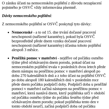
O zániku účasti na nemocenském pojištění z důvodu nezaplacení
pojistného je OSVČ vždy informována písemně.
Dávky nemocenského pojištění
:
Z nemocenského pojištění se OSVČ poskytují tyto dávky:
Nemocenské
- a to od 15. dne trvání dočasné pracovní
neschopnosti (nařízené karantény), pokud byla OSVČ
bezprostředně přede dnem vzniku dočasné pracovní
neschopnosti (nařízené karantény) účastna tohoto pojištění
alespoň 3 měsíce.
Peněžitá pomoc v mateřství
- nejdříve od počátku osmého
týdne před očekávaným dnem porodu, pokud účast na
nemocenském pojištění trvala v posledních dvou letech přede
dnem nástupu na peněžitou pomoc v mateřství alespoň po
dobu 270 kalendářních dnů a z toho účast na pojištění OSVČ
po dobu alespoň 180 kalendářních dnů v posledním roce
přede dnem počátku podpůrčí doby. Podpůrčí doba u peněžité
pomoci v mateřství začíná nástupem na peněžitou pomoc v
mateřství, která nastává dnem, který pojištěnka určí v období
od počátku osmého týdne do počátku šestého týdne před
očekávaným dnem porodu; pokud pojištěnka tento den v
tomto období neurčí, začíná podpůrčí doba od počátku