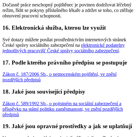
Dočasně práce neschopný pojištěnec je povinen dodržovat léčebný
režim, řídit se pokyny příslušného lékaře a zdržet se toho, co ztěžuje
obnovení pracovní schopnosti.
16. Elektronická služba, kterou lze využít
Své dotazy můžete posílat prostřednictvím internetových stránek
České správy sociálního zabezpečení na
elektronické podatelny
jednotlivých pracovišť České správy sociálního zabezpečení
.
17. Podle kterého právního předpisu se postupuje
Zákon č. 187/2006 Sb., o nemocenském pojištění, ve znění
pozdějších předpisů
18. Jaké jsou související předpisy
Zákon č. 589/1992 Sb., o pojistném na sociální zabezpečení a
příspěvku na státní politiku zaměstnanosti, ve znění pozdějších
předpisů
19. Jaké jsou opravné prostředky a jak se uplatňují