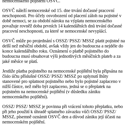
nemocenského pojištění OSVČ.
OSVČ náleží nemocenské od 15. dne trvání dočasné pracovní
neschopnosti. Pro účely osvobození od placení záloh na pojistné v
době nemoci, se za období nároku na výplatu nemocenského
považuje rovněž doba prvních 14 kalendářních dnů trvání dočasné
pracovní neschopnosti, za které se nemocenské nevyplácí.
OSVČ může po projednání s OSSZ/ PSSZ/ MSSZ platit pojistné na
delší než měsíční období, avšak vždy jen do budoucna a nejdéle do
konce kalendářního roku. Oznámení o platbě pojistného do
budoucna musí obsahovat výši jednotlivých měsíčních plateb a za
jaké měsíce se platí.
Jestliže platba pojistného na nemocenské pojištění byla připsána na
číslo účtu příslušné OSSZ/ PSSZ/ MSSZ po uplynutí lhůty
stanovené pro splatnost pojistného nebo bylo pojistné zaplaceno v
nižší částce, než mělo být zaplaceno, jedná se o přeplatek na
pojistném na nemocenské pojištění (v důsledku zániku
nemocenského pojištění).
OSSZ/ PSSZ/ MSSZ je povinna při vrácení tohoto přeplatku, nebo
při jeho použití k úhradě splatného závazku vůči OSSZ/ PSSZ/
MSSZ, písemně oznámit OSVČ den a důvod zániku její účasti na
nemocenském pojištění.