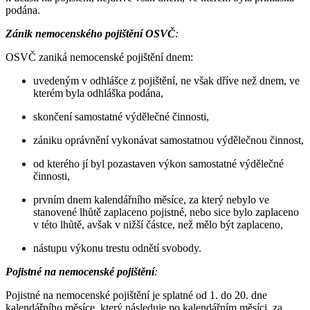
podána.
Zánik nemocenského pojištění OSVČ
:
OSVČ zaniká nemocenské pojištění dnem:
uvedeným v odhlášce z pojištění, ne však dříve než dnem, ve
kterém byla odhláška podána,
skončení samostatné výdělečné činnosti,
zániku oprávnění vykonávat samostatnou výdělečnou činnost,
od kterého jí byl pozastaven výkon samostatné výdělečné
činnosti,
prvním dnem kalendářního měsíce, za který nebylo ve
stanovené lhůtě zaplaceno pojistné, nebo sice bylo zaplaceno
v této lhůtě, avšak v nižší částce, než mělo být zaplaceno,
nástupu výkonu trestu odnětí svobody.
Pojistné na nemocenské pojištění
:
Pojistné na nemocenské pojištění je splatné od 1. do 20. dne
kalendářního měsíce, který následuje po kalendářním měsíci, za