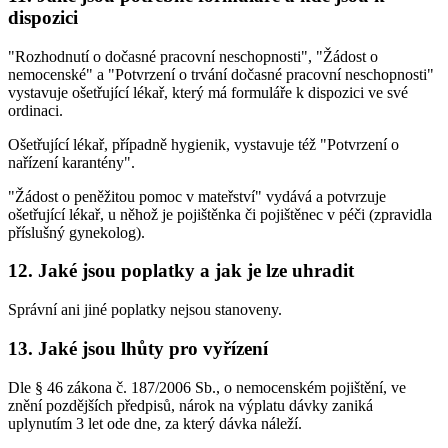
dispozici
"Rozhodnutí o dočasné pracovní neschopnosti", "Žádost o
nemocenské" a "Potvrzení o trvání dočasné pracovní neschopnosti"
vystavuje ošetřující lékař, který má formuláře k dispozici ve své
ordinaci.
Ošetřující lékař, případně hygienik, vystavuje též "Potvrzení o
nařízení karantény".
"Žádost o peněžitou pomoc v mateřství" vydává a potvrzuje
ošetřující lékař, u něhož je pojištěnka či pojištěnec v péči (zpravidla
příslušný gynekolog).
12. Jaké jsou poplatky a jak je lze uhradit
Správní ani jiné poplatky nejsou stanoveny.
13. Jaké jsou lhůty pro vyřízení
Dle § 46 zákona č. 187/2006 Sb., o nemocenském pojištění, ve
znění pozdějších předpisů, nárok na výplatu dávky zaniká
uplynutím 3 let ode dne, za který dávka náleží.