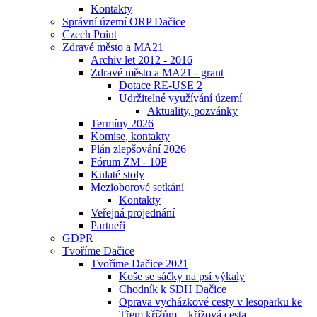
Kontakty
Správní území ORP Dačice
Czech Point
Zdravé město a MA21
Archiv let 2012 - 2016
Zdravé město a MA21 - grant
Dotace RE-USE 2
Udržitelné využívání území
Aktuality, pozvánky
Termíny 2026
Komise, kontakty
Plán zlepšování 2026
Fórum ZM - 10P
Kulaté stoly
Mezioborové setkání
Kontakty
Veřejná projednání
Partneři
GDPR
Tvoříme Dačice
Tvoříme Dačice 2021
Koše se sáčky na psí výkaly
Chodník k SDH Dačice
Oprava vycházkové cesty v lesoparku ke
Třem křížům – křížová cesta