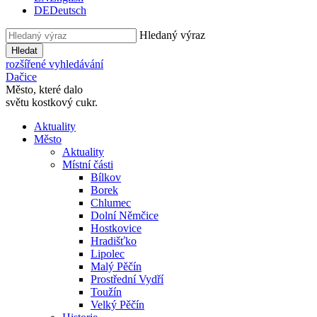
DE
Deutsch
Hledaný výraz
Hledat
rozšířené vyhledávání
Dačice
Město, které dalo
světu kostkový cukr.
Aktuality
Město
Aktuality
Místní části
Bílkov
Borek
Chlumec
Dolní Němčice
Hostkovice
Hradišťko
Lipolec
Malý Pěčín
Prostřední Vydří
Toužín
Velký Pěčín