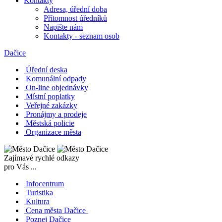
Kontakty
Adresa, úřední doba
Přítomnost úředníků
Napište nám
Kontakty - seznam osob
Dačice
Úřední deska
Komunální odpady
On-line objednávky
Místní poplatky
Veřejné zakázky
Pronájmy a prodeje
Městská policie
Organizace města
Zajímavé rychlé odkazy
pro Vás ...
Infocentrum
Turistika
Kultura
Cena města Dačice
Poznej Dačice