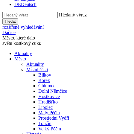
DE
Deutsch
Hledaný výraz
Hledat
rozšířené vyhledávání
Dačice
Město, které dalo
světu kostkový cukr.
Aktuality
Město
Aktuality
Místní části
Bílkov
Borek
Chlumec
Dolní Němčice
Hostkovice
Hradišťko
Lipolec
Malý Pěčín
Prostřední Vydří
Toužín
Velký Pěčín