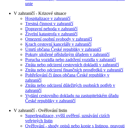
unie
V zahraničí - Krizové situace
Hospitalizace v zahraničí
Trestná činnost v zahraničí
Dopravní nehoda v zahraničí
Živelní katastrofa v zahraničí
Omezení osobní svobody v zahraničí
Krach cestovní kanceláře v zahraničí
Úmrtí občana České republiky v zahraničí
Pokuty uložené příslušným úřadem v zahraničí
Porucha vozidla nebo zadržení vozidla v zahraničí
Ztráta nebo odcizení cestovních dokladů v zahraničí
Ztráta nebo odcizení finančních prostředků v zahraničí
Pohřešování či únos občana České republiky v
zahraničí
Ztráta nebo odcizení důležitých osobních potřeb v
zahraničí
Vydání cestovního dokladu na zastupitelském úřadu
České republiky v zahraničí
V zahraničí - Ověřování listin
Superlegalizace, vyšší ověření, uznávání cizích
veřejných listin
Ověřování - shody opisů nebo kopie s listinou, pravosti