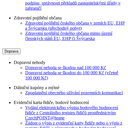
podpisu, správnosti překladů zastupitelskými úřady v
zahraničí
Zdravotní pojištění občana
Zdravotní pojištění českého občana v zemích EU, EHP
a Švýcarsku (přechodný pobyt)
Zdravotní pojištění českého občana mimo území
členských států EU, EHP či Švýcarska
Doprava
Dopravní nehody
Dopravní nehoda se škodou nad 100 000 Kč
Dopravní nehoda se škodou do 100 000 Kč (včetně
100 000 Kč)
Dálniční kupóny a mýtné
Zpoplatnění obecného užívání pozemních komunikací
Evidenční karta řidiče, bodové hodnocení
Vydání elektronického výpisu bodového hodnocení
řidiče z Centrálního registru řidičů prostřednictvím
CzechPOINT@home
Žádost o výpis z evidenční karty řidiče nebo o výpis z