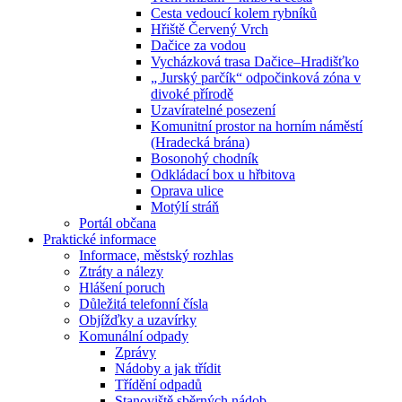
Cesta vedoucí kolem rybníků
Hřiště Červený Vrch
Dačice za vodou
Vycházková trasa Dačice–Hradišťko
„ Jurský parčík“ odpočinková zóna v
divoké přírodě
Uzavíratelné posezení
Komunitní prostor na horním náměstí
(Hradecká brána)
Bosonohý chodník
Odkládací box u hřbitova
Oprava ulice
Motýlí stráň
Portál občana
Praktické informace
Informace, městský rozhlas
Ztráty a nálezy
Hlášení poruch
Důležitá telefonní čísla
Objížďky a uzavírky
Komunální odpady
Zprávy
Nádoby a jak třídit
Třídění odpadů
Stanoviště sběrných nádob