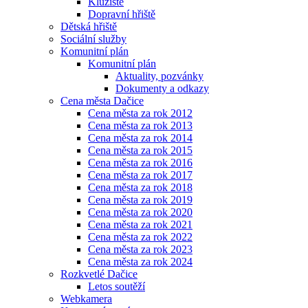
Kluziště
Dopravní hřiště
Dětská hřiště
Sociální služby
Komunitní plán
Komunitní plán
Aktuality, pozvánky
Dokumenty a odkazy
Cena města Dačice
Cena města za rok 2012
Cena města za rok 2013
Cena města za rok 2014
Cena města za rok 2015
Cena města za rok 2016
Cena města za rok 2017
Cena města za rok 2018
Cena města za rok 2019
Cena města za rok 2020
Cena města za rok 2021
Cena města za rok 2022
Cena města za rok 2023
Cena města za rok 2024
Rozkvetlé Dačice
Letos soutěží
Webkamera