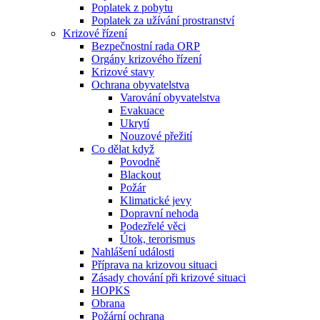
Poplatek z pobytu
Poplatek za užívání prostranství
Krizové řízení
Bezpečnostní rada ORP
Orgány krizového řízení
Krizové stavy
Ochrana obyvatelstva
Varování obyvatelstva
Evakuace
Ukrytí
Nouzové přežití
Co dělat když
Povodně
Blackout
Požár
Klimatické jevy
Dopravní nehoda
Podezřelé věci
Útok, terorismus
Nahlášení události
Příprava na krizovou situaci
Zásady chování při krizové situaci
HOPKS
Obrana
Požární ochrana