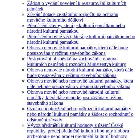
Žádost o vydání povolení k restaurování kulturních
památek
Získání dotace ze státního rozpočtu na ochranu
movitého kulturního dědictví
Přemístění stavby, která je kulturní památkou nebo
národní kulturní památkou
Přemístění movité věci, která je kulturní památkou nebo
národní kulturní památkou
Obnova nemovité kulturní památky, která dále bude
posuzována v režimu stavebního zákona
Poskytování příspěvků na zachování a obnovu
kulturních památek z rozpočtu Ministerstva kultury
Obnova nemovité národní kulturní památky, která dále
bude posuzována v režimu stavebního zákona
Obnova movité nebo nemovité kulturní památky, která
dále nebude posuzována v režimu stavebního zákona
Obnova movité nebo nemovité národní kulturní
památky, která dále nebude posuzována v režimu
stavebního zákona
Oznámení ohrožení nebo poškození kulturní památky
nebo národní kulturní památky a žádost o rozhodnutí o
odstranění závady
Vývoz předmětů kulturní hodnoty z území České
republiky, prodej předmětů kulturní hodnoty z oboru
archeologie nebo prodej předmětů kulturní hodnoty