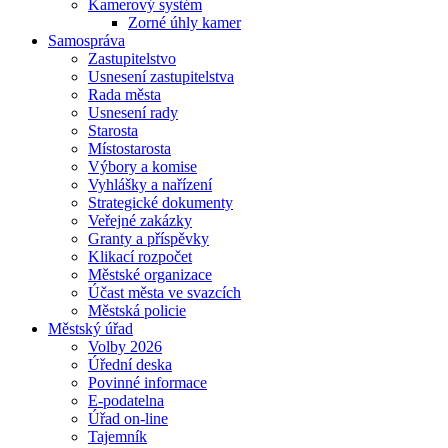
Kamerový systém
Zorné úhly kamer
Samospráva
Zastupitelstvo
Usnesení zastupitelstva
Rada města
Usnesení rady
Starosta
Místostarosta
Výbory a komise
Vyhlášky a nařízení
Strategické dokumenty
Veřejné zakázky
Granty a příspěvky
Klikací rozpočet
Městské organizace
Účast města ve svazcích
Městská policie
Městský úřad
Volby 2026
Úřední deska
Povinné informace
E-podatelna
Úřad on-line
Tajemník