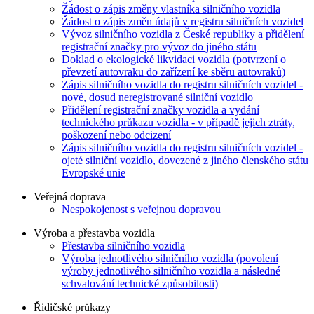
Žádost o zápis změny vlastníka silničního vozidla
Žádost o zápis změn údajů v registru silničních vozidel
Vývoz silničního vozidla z České republiky a přidělení
registrační značky pro vývoz do jiného státu
Doklad o ekologické likvidaci vozidla (potvrzení o
převzetí autovraku do zařízení ke sběru autovraků)
Zápis silničního vozidla do registru silničních vozidel -
nové, dosud neregistrované silniční vozidlo
Přidělení registrační značky vozidla a vydání
technického průkazu vozidla - v případě jejich ztráty,
poškození nebo odcizení
Zápis silničního vozidla do registru silničních vozidel -
ojeté silniční vozidlo, dovezené z jiného členského státu
Evropské unie
Veřejná doprava
Nespokojenost s veřejnou dopravou
Výroba a přestavba vozidla
Přestavba silničního vozidla
Výroba jednotlivého silničního vozidla (povolení
výroby jednotlivého silničního vozidla a následné
schvalování technické způsobilosti)
Řidičské průkazy