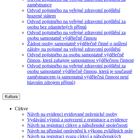
zaměstnance
Odvod pojistného na veřejné zdravotní pojištění
hrazené státem
Odvod pojistného na veřejné zdravotní pojištění za
osobu bez zdanitelných příjmů
Odvod pojistného na veřejné zdravotní pojištění za
osobu samostatně výdělečně činnou
Žádost osoby samostatně výdělečně činné o snížení
zálohy na pojistné na veřejné zdravotní pojištění
Odvod pojistného za osobu samostatně výdělečně
činnou, která zahajuje samostatnou výdělečnou činnost
Odvod pojistného na veřejné zdravotní pojištění za
osobu samostatně výdělečně činnou, která je současně
zaměstnancem (a samostatná výdělečná činnost není
hlavním zdrojem příjmů)
Kultura
Církve
Návrh na evidenci evidované právnické osoby
Vydávání výpisů a potvrzení z registrace a evidence
Návrh na registraci církve a náboženské společnosti
Návrh na přiznání oprávnění k výkonu zvláštních práv
Návrh na registraci svazu církví a náboženských