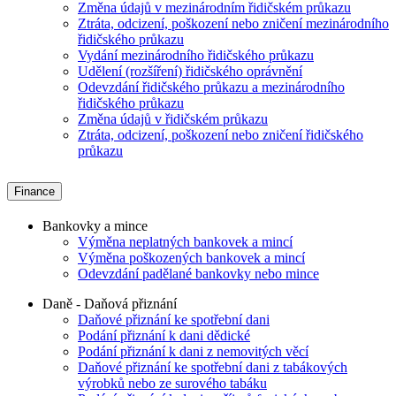
Změna údajů v mezinárodním řidičském průkazu
Ztráta, odcizení, poškození nebo zničení mezinárodního
řidičského průkazu
Vydání mezinárodního řidičského průkazu
Udělení (rozšíření) řidičského oprávnění
Odevzdání řidičského průkazu a mezinárodního
řidičského průkazu
Změna údajů v řidičském průkazu
Ztráta, odcizení, poškození nebo zničení řidičského
průkazu
Finance
Bankovky a mince
Výměna neplatných bankovek a mincí
Výměna poškozených bankovek a mincí
Odevzdání padělané bankovky nebo mince
Daně - Daňová přiznání
Daňové přiznání ke spotřební dani
Podání přiznání k dani dědické
Podání přiznání k dani z nemovitých věcí
Daňové přiznání ke spotřební dani z tabákových
výrobků nebo ze surového tabáku