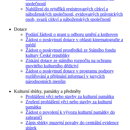
společností
Nahlížení do rejstříků registrovaných církví a
náboženských společností, evidovaných právnických
osob, svazů církví a náboženských společností
Dotace
Podání žádosti o grant u odboru umění a knihoven
Žádost o poskytnutí dotace v oblasti kinematografie a
médií
Žádost o poskytnutí prostředků ze Státního fondu
kultury České republiky
Získání dotace ze státního rozpočtu na ochranu
movitého kulturního dědictví
Žádost o poskytnutí dotace v programu podpory
rozšiřování a přijímání informací v jazycích
národnostních menšin
Kulturní sbírky, památky a předměty
Prohlášení věci nebo stavby za kulturní památku
Zrušení prohlášení věci nebo stavby za kulturní
památku
Žádost o povolení k vývozu kulturní památky do
zahraničí
Zápis sbírky muzejní povahy do centrální evidence
sbírek