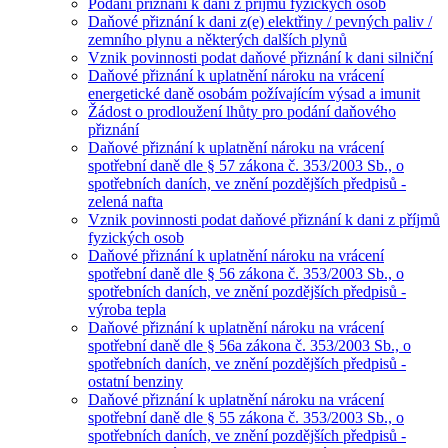
Podání přiznání k dani z příjmů fyzických osob
Daňové přiznání k dani z(e) elektřiny / pevných paliv /
zemního plynu a některých dalších plynů
Vznik povinnosti podat daňové přiznání k dani silniční
Daňové přiznání k uplatnění nároku na vrácení
energetické daně osobám požívajícím výsad a imunit
Žádost o prodloužení lhůty pro podání daňového
přiznání
Daňové přiznání k uplatnění nároku na vrácení
spotřební daně dle § 57 zákona č. 353/2003 Sb., o
spotřebních daních, ve znění pozdějších předpisů -
zelená nafta
Vznik povinnosti podat daňové přiznání k dani z příjmů
fyzických osob
Daňové přiznání k uplatnění nároku na vrácení
spotřební daně dle § 56 zákona č. 353/2003 Sb., o
spotřebních daních, ve znění pozdějších předpisů -
výroba tepla
Daňové přiznání k uplatnění nároku na vrácení
spotřební daně dle § 56a zákona č. 353/2003 Sb., o
spotřebních daních, ve znění pozdějších předpisů -
ostatní benziny
Daňové přiznání k uplatnění nároku na vrácení
spotřební daně dle § 55 zákona č. 353/2003 Sb., o
spotřebních daních, ve znění pozdějších předpisů -