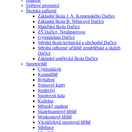
Historie
Světové prvenství
Školská zařízení
Základní škola J. A. Komenského Dačice
Základní škola B. Němcové Dačice
Mateřská škola Dačice
ZŠ Dačice, Neulingerova
Gymnázium Dačice
Střední škola technická a obchodní Dačice
Střední odborné učiliště zemědělské a služeb
Dačice
Základní umělecká škola Dačice
Sportoviště
Cykloplácek
Koupaliště
Rybaření
Tenisové kurty
Jezdectví
Sportovní hala
Kuželna
Městský stadion
Skateboardové hřiště
Workoutové hřiště
Víceúčelová sportovní hřiště
Střelnice