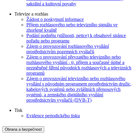
sakrální a kultovní povahy
Televize a rozhlas
Žádost o poskytnutí informace
Příjem rozhlasového nebo televizního signálu ve
zhoršené kvalitě
Podání podnětu (stížnosti, petice) k obsahové stránce
pořadu nebo programu
Zájem o provozování rozhlasového vysílání
prostřednictvím pozemních vysílačů
Zájem o provozování převzatého televizního nebo
rozhlasového vysílání - tj. příjem a současné úplné a
nezměněné šíření původních rozhlasových a televizních
programů
Zájem o provozování televizního nebo rozhlasového
vysílání s původním programem prostřednictvím družic,
kabelových systémů nebo zvláštních přenosových
systémů, a zemského digitálního vysílání
prostřednictvím vysílačů (DVB-T)
Tisk
Evidence periodického tisku
Obrana a bezpečnost