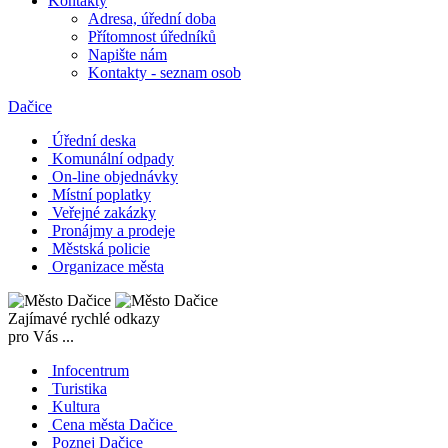
Kontakty
Adresa, úřední doba
Přítomnost úředníků
Napište nám
Kontakty - seznam osob
Dačice
Úřední deska
Komunální odpady
On-line objednávky
Místní poplatky
Veřejné zakázky
Pronájmy a prodeje
Městská policie
Organizace města
Zajímavé rychlé odkazy
pro Vás ...
Infocentrum
Turistika
Kultura
Cena města Dačice
Poznej Dačice