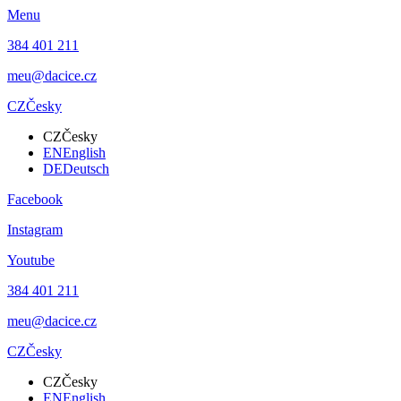
Menu
384 401 211
meu@dacice.cz
CZ
Česky
CZ
Česky
EN
English
DE
Deutsch
Facebook
Instagram
Youtube
384 401 211
meu@dacice.cz
CZ
Česky
CZ
Česky
EN
English