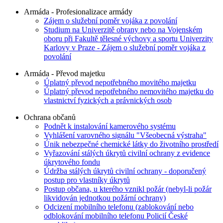
Armáda - Profesionalizace armády
Zájem o služební poměr vojáka z povolání
Studium na Univerzitě obrany nebo na Vojenském
oboru při Fakultě tělesné výchovy a sportu Univerzity
Karlovy v Praze - Zájem o služební poměr vojáka z
povolání
Armáda - Převod majetku
Úplatný převod nepotřebného movitého majetku
Úplatný převod nepotřebného nemovitého majetku do
vlastnictví fyzických a právnických osob
Ochrana občanů
Podnět k instalování kamerového systému
Vyhlášení varovného signálu "Všeobecná výstraha"
Únik nebezpečné chemické látky do životního prostředí
Vyřazování stálých úkrytů civilní ochrany z evidence
úkrytového fondu
Údržba stálých úkrytů civilní ochrany - doporučený
postup pro vlastníky úkrytů
Postup občana, u kterého vznikl požár (nebyl-li požár
likvidován jednotkou požární ochrany)
Odcizení mobilního telefonu (zablokování nebo
odblokování mobilního telefonu Policií České