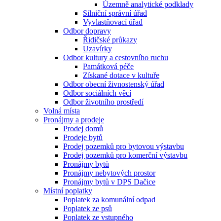
Územně analytické podklady
Silniční správní úřad
Vyvlastňovací úřad
Odbor dopravy
Řidičské průkazy
Uzavírky
Odbor kultury a cestovního ruchu
Památková péče
Získané dotace v kultuře
Odbor obecní živnostenský úřad
Odbor sociálních věcí
Odbor životního prostředí
Volná místa
Pronájmy a prodeje
Prodej domů
Prodeje bytů
Prodej pozemků pro bytovou výstavbu
Prodej pozemků pro komerční výstavbu
Pronájmy bytů
Pronájmy nebytových prostor
Pronájmy bytů v DPS Dačice
Místní poplatky
Poplatek za komunální odpad
Poplatek ze psů
Poplatek ze vstupného