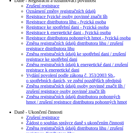
Daně - Registrační a oznamovací povinnost
Zrušení registrace
Oznámení změny registračních údajů
Registrace fyzické osoby povinné značit líh
Registrace distributora lihu - fyzická osoba
Registrace ke spotřební dani - fyzická osoba
Registrace k energetické dani - fyzická osoba
Registrace distributora pohonných hmot - fyzická osoba
Změna registračních údajů distributora lihu / zrušení
registrace distributora lihu
Změna registračních údajů ke spotřební dani / zrušení
registrace ke spotřební dani
Změna registračních údajů k energetické dani / zrušení
registrace k energetické dani
Vydání povolení podle zákona č. 353/2003 Sb.,
o spotřebních daních, ve znění pozdějších předpisů
Změna registračních údajů osoby povinné značit líh /
zrušení registrace osoby povinné značit líh
Změna registračních údajů distributora pohonných
hmot / zrušení registrace distributora pohonných hmot
Daně - Ukončení činnosti
Zrušení registrace
Žádost o souhlas správce daně s ukončením činnosti
Změna registračních údajů distributora lihu / zrušení