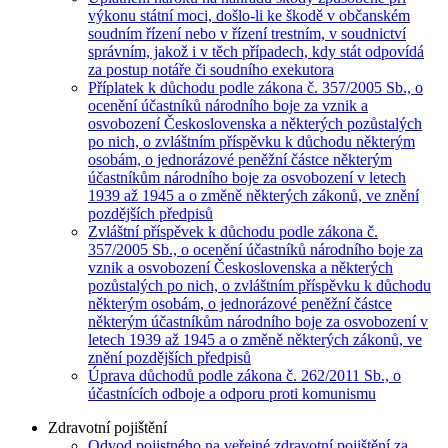
výkonu státní moci, došlo-li ke škodě v občanském
soudním řízení nebo v řízení trestním, v soudnictví
správním, jakož i v těch případech, kdy stát odpovídá
za postup notáře či soudního exekutora
Příplatek k důchodu podle zákona č. 357/2005 Sb., o
ocenění účastníků národního boje za vznik a
osvobození Československa a některých pozůstalých
po nich, o zvláštním příspěvku k důchodu některým
osobám, o jednorázové peněžní částce některým
účastníkům národního boje za osvobození v letech
1939 až 1945 a o změně některých zákonů, ve znění
pozdějších předpisů
Zvláštní příspěvek k důchodu podle zákona č.
357/2005 Sb., o ocenění účastníků národního boje za
vznik a osvobození Československa a některých
pozůstalých po nich, o zvláštním příspěvku k důchodu
některým osobám, o jednorázové peněžní částce
některým účastníkům národního boje za osvobození v
letech 1939 až 1945 a o změně některých zákonů, ve
znění pozdějších předpisů
Úprava důchodů podle zákona č. 262/2011 Sb., o
účastnících odboje a odporu proti komunismu
Zdravotní pojištění
Odvod pojistného na veřejné zdravotní pojištění za