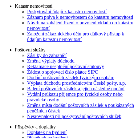
Katastr nemovitostí
Poskytování údajů z katastru nemovitostí
Záznam práva k nemovitostem do katastru nemovitostí
Návrh na zahájení řízení o povolení vkladu do katastru
nemovitostí
Založení zákaznického účtu pro dálkový přístup k
údajům katastru nemovitostí
Poštovní služby
Zásilky do zahraničí
Změna výplaty důchodu
Reklamace nesplnění poštovní smlouvy
Žádost o spojovací číslo plátce SIPO
Dodání poštovních zásilek fyzickým osobám
Výplata důchodu prostřednictvím České pošty, s.p.
Balení poštovních zásilek a jejich následné podání
Vydání průkazu příjemce pro fyzické osoby nebo
právnické osoby
Změna místa dodání poštovních zásilek a poukázaných
peněžních částek
Nesrovnalosti při poskytování poštovních služeb
Příspěvky a doplatky
Doplatek na bydlení
Příspěvek na bydlení