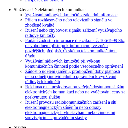
Služby a sítě elektronických komunikací
Využívání rádiových kmitočtů - základní informace
Příjem rozhlasového nebo televizního signálu ve
zhoršené kvalitě
Rušení nebo chybovost signálu zařízení využívajícího
rádiové kmitočty
Podání žádosti o informace dle zákona č. 106/1999 Sb.,
o svobodném přístupu k informacím, ve znění
pozdějších předpisů, Českému telekomunikačnímu
úřadu
Využívání rádiových kmitočtů při výkonu
komunikačních činností podle všeobecného oprávnění
Žádost o udělení (změnu, prodloužení doby platnosti
nebo odnětí) individuálního oprávnění k využívání
rádiových kmitočtů
Reklamace na poskytovanou veřejně dostupnou službu
elektronických komunikací nebo na vyúčtování ceny za
poskytnutou službu
Rušení provozu radiokomunikačních zařízení a sítí
elektromagnetickým stíněním nebo odrazy
elektromagnetických vln stavbami nebo činnostmi
souvisejícími s prováděním stavby
Stavba