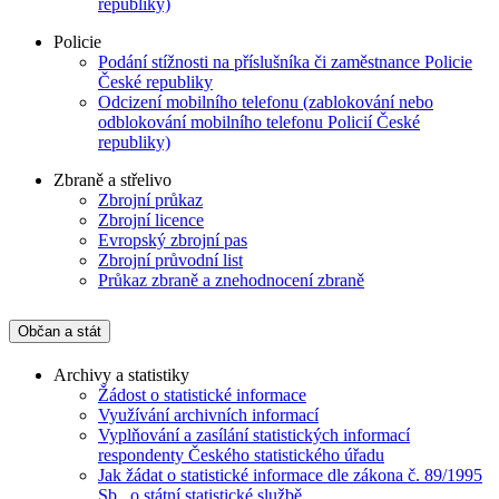
republiky)
Policie
Podání stížnosti na příslušníka či zaměstnance Policie
České republiky
Odcizení mobilního telefonu (zablokování nebo
odblokování mobilního telefonu Policií České
republiky)
Zbraně a střelivo
Zbrojní průkaz
Zbrojní licence
Evropský zbrojní pas
Zbrojní průvodní list
Průkaz zbraně a znehodnocení zbraně
Občan a stát
Archivy a statistiky
Žádost o statistické informace
Využívání archivních informací
Vyplňování a zasílání statistických informací
respondenty Českého statistického úřadu
Jak žádat o statistické informace dle zákona č. 89/1995
Sb., o státní statistické službě