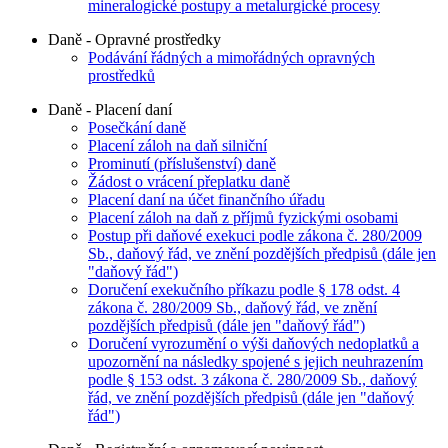
mineralogické postupy a metalurgické procesy
Daně - Opravné prostředky
Podávání řádných a mimořádných opravných
prostředků
Daně - Placení daní
Posečkání daně
Placení záloh na daň silniční
Prominutí (příslušenství) daně
Žádost o vrácení přeplatku daně
Placení daní na účet finančního úřadu
Placení záloh na daň z příjmů fyzickými osobami
Postup při daňové exekuci podle zákona č. 280/2009
Sb., daňový řád, ve znění pozdějších předpisů (dále jen
"daňový řád")
Doručení exekučního příkazu podle § 178 odst. 4
zákona č. 280/2009 Sb., daňový řád, ve znění
pozdějších předpisů (dále jen "daňový řád")
Doručení vyrozumění o výši daňových nedoplatků a
upozornění na následky spojené s jejich neuhrazením
podle § 153 odst. 3 zákona č. 280/2009 Sb., daňový
řád, ve znění pozdějších předpisů (dále jen "daňový
řád")