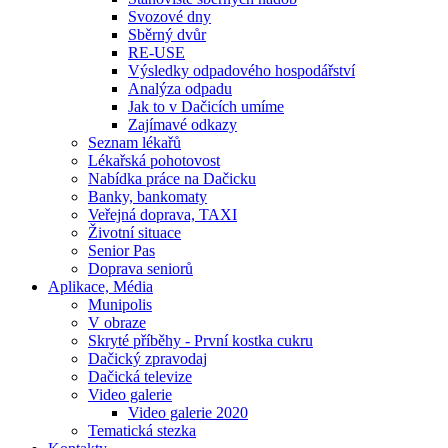
Svozové dny
Sběrný dvůr
RE-USE
Výsledky odpadového hospodářství
Analýza odpadu
Jak to v Dačicích umíme
Zajímavé odkazy
Seznam lékařů
Lékařská pohotovost
Nabídka práce na Dačicku
Banky, bankomaty
Veřejná doprava, TAXI
Životní situace
Senior Pas
Doprava seniorů
Aplikace, Média
Munipolis
V obraze
Skryté příběhy - První kostka cukru
Dačický zpravodaj
Dačická televize
Video galerie
Video galerie 2020
Tematická stezka