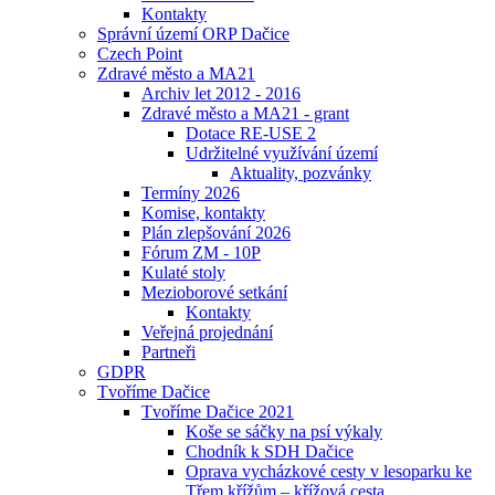
Kontakty
Správní území ORP Dačice
Czech Point
Zdravé město a MA21
Archiv let 2012 - 2016
Zdravé město a MA21 - grant
Dotace RE-USE 2
Udržitelné využívání území
Aktuality, pozvánky
Termíny 2026
Komise, kontakty
Plán zlepšování 2026
Fórum ZM - 10P
Kulaté stoly
Mezioborové setkání
Kontakty
Veřejná projednání
Partneři
GDPR
Tvoříme Dačice
Tvoříme Dačice 2021
Koše se sáčky na psí výkaly
Chodník k SDH Dačice
Oprava vycházkové cesty v lesoparku ke
Třem křížům – křížová cesta