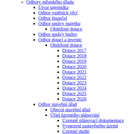
Odbory městského úřadu
Útvar tajemníka
Odbor vnitřních věcí
Odbor finanční
Odbor správy majetku
Obdržené dotace
Odbor správy budov
Odbor dotací a investic
Obdržené dotace
Dotace 2017
Dotace 2018
Dotace 2019
Dotace 2020
Dotace 2021
Dotace 2022
Dotace 2023
Dotace 2024
Dotace 2025
Dotace 2026
Odbor stavební úřad
Obecní stavební úřad
Úřad územního plánování
Územně plánovací dokumentace
Vymezení zastavěného území
Územní studie