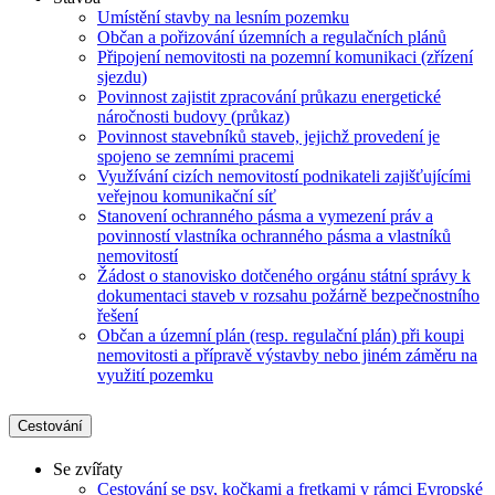
Umístění stavby na lesním pozemku
Občan a pořizování územních a regulačních plánů
Připojení nemovitosti na pozemní komunikaci (zřízení
sjezdu)
Povinnost zajistit zpracování průkazu energetické
náročnosti budovy (průkaz)
Povinnost stavebníků staveb, jejichž provedení je
spojeno se zemními pracemi
Využívání cizích nemovitostí podnikateli zajišťujícími
veřejnou komunikační síť
Stanovení ochranného pásma a vymezení práv a
povinností vlastníka ochranného pásma a vlastníků
nemovitostí
Žádost o stanovisko dotčeného orgánu státní správy k
dokumentaci staveb v rozsahu požárně bezpečnostního
řešení
Občan a územní plán (resp. regulační plán) při koupi
nemovitosti a přípravě výstavby nebo jiném záměru na
využití pozemku
Cestování
Se zvířaty
Cestování se psy, kočkami a fretkami v rámci Evropské