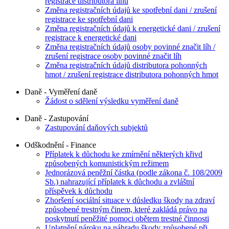
registrace distributora lihu
Změna registračních údajů ke spotřební dani / zrušení
registrace ke spotřební dani
Změna registračních údajů k energetické dani / zrušení
registrace k energetické dani
Změna registračních údajů osoby povinné značit líh /
zrušení registrace osoby povinné značit líh
Změna registračních údajů distributora pohonných
hmot / zrušení registrace distributora pohonných hmot
Daně - Vyměření daně
Žádost o sdělení výsledku vyměření daně
Daně - Zastupování
Zastupování daňových subjektů
Odškodnění - Finance
Příplatek k důchodu ke zmírnění některých křivd
způsobených komunistickým režimem
Jednorázová peněžní částka (podle zákona č. 108/2009
Sb.) nahrazující příplatek k důchodu a zvláštní
příspěvek k důchodu
Zhoršení sociální situace v důsledku škody na zdraví
způsobené trestným činem, které zakládá právo na
poskytnutí peněžité pomoci obětem trestné činnosti
Uplatnění nároku na náhradu škody způsobené při