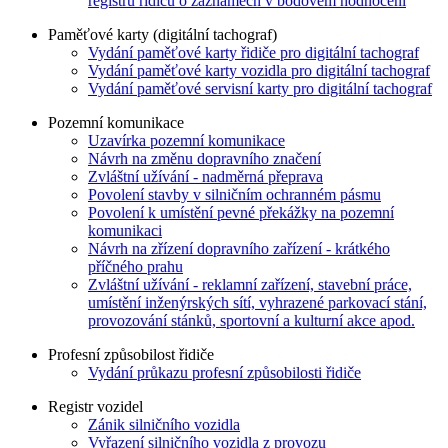
registru řidičů o záznamech v bodovém hodnocení
Paměťové karty (digitální tachograf)
Vydání paměťové karty řidiče pro digitální tachograf
Vydání paměťové karty vozidla pro digitální tachograf
Vydání paměťové servisní karty pro digitální tachograf
Pozemní komunikace
Uzavírka pozemní komunikace
Návrh na změnu dopravního značení
Zvláštní užívání - nadměrná přeprava
Povolení stavby v silničním ochranném pásmu
Povolení k umístění pevné překážky na pozemní
komunikaci
Návrh na zřízení dopravního zařízení - krátkého
příčného prahu
Zvláštní užívání - reklamní zařízení, stavební práce,
umístění inženýrských sítí, vyhrazené parkovací stání,
provozování stánků, sportovní a kulturní akce apod.
Profesní způsobilost řidiče
Vydání průkazu profesní způsobilosti řidiče
Registr vozidel
Zánik silničního vozidla
Vyřazení silničního vozidla z provozu