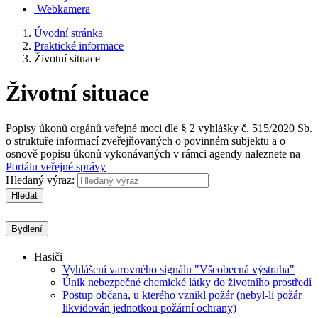
Webkamera
Úvodní stránka
Praktické informace
Životní situace
Životní situace
Popisy úkonů orgánů veřejné moci dle § 2 vyhlášky č. 515/2020 Sb.
o struktuře informací zveřejňovaných o povinném subjektu a o
osnově popisu úkonů vykonávaných v rámci agendy naleznete na
Portálu veřejné správy
Hledaný výraz:
Hledat
Bydlení
Hasiči
Vyhlášení varovného signálu "Všeobecná výstraha"
Únik nebezpečné chemické látky do životního prostředí
Postup občana, u kterého vznikl požár (nebyl-li požár
likvidován jednotkou požární ochrany)