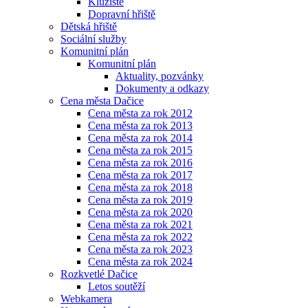
Kluziště
Dopravní hřiště
Dětská hřiště
Sociální služby
Komunitní plán
Komunitní plán
Aktuality, pozvánky
Dokumenty a odkazy
Cena města Dačice
Cena města za rok 2012
Cena města za rok 2013
Cena města za rok 2014
Cena města za rok 2015
Cena města za rok 2016
Cena města za rok 2017
Cena města za rok 2018
Cena města za rok 2019
Cena města za rok 2020
Cena města za rok 2021
Cena města za rok 2022
Cena města za rok 2023
Cena města za rok 2024
Rozkvetlé Dačice
Letos soutěží
Webkamera