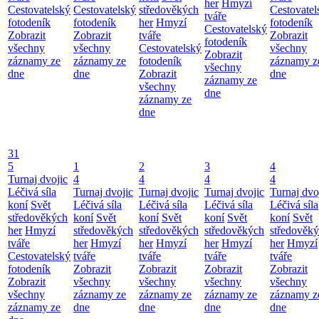
her
Hmyzí
Cestovatelský
Cestovatelský
středověkých
Cestovatel
tváře
fotodeník
fotodeník
her
Hmyzí
fotodeník
Cestovatelský
Zobrazit
Zobrazit
tváře
Zobrazit
fotodeník
všechny
všechny
Cestovatelský
všechny
Zobrazit
záznamy ze
záznamy ze
fotodeník
záznamy z
všechny
dne
dne
Zobrazit
dne
záznamy ze
všechny
dne
záznamy ze
dne
31
5
1
2
3
4
Turnaj dvojic
4
4
4
4
Léčivá síla
Turnaj dvojic
Turnaj dvojic
Turnaj dvojic
Turnaj dvo
koní
Svět
Léčivá síla
Léčivá síla
Léčivá síla
Léčivá síla
středověkých
koní
Svět
koní
Svět
koní
Svět
koní
Svět
her
Hmyzí
středověkých
středověkých
středověkých
středověk
tváře
her
Hmyzí
her
Hmyzí
her
Hmyzí
her
Hmyzí
Cestovatelský
tváře
tváře
tváře
tváře
fotodeník
Zobrazit
Zobrazit
Zobrazit
Zobrazit
Zobrazit
všechny
všechny
všechny
všechny
všechny
záznamy ze
záznamy ze
záznamy ze
záznamy z
záznamy ze
dne
dne
dne
dne