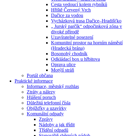
Cesta vedoucí kolem rybníků
Hřiště Červený Vrch
Dačice za vodou
Vycházková trasa Dačice–Hradišťko
„ Jurský parčík“ odpočinková zóna v
divoké přírodě
Uzavíratelné posezení
Komunitní prostor na horním náměstí
(Hradecká brána)
Bosonohý chodník
Odkládací box u hřbitova
Oprava ulice
Motýlí stráň
Portál občana
Praktické informace
Informace, městský rozhlas
Ztráty a nálezy
Hlášení poruch
Důležitá telefonní čísla
Objížďky a uzavírky
Komunální odpady
Zprávy
Nádoby a jak třídit
Třídění odpadů
Stanoviště sběrných nádob