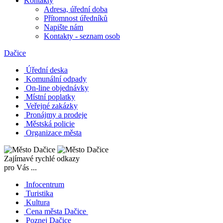
Kontakty
Adresa, úřední doba
Přítomnost úředníků
Napište nám
Kontakty - seznam osob
Dačice
Úřední deska
Komunální odpady
On-line objednávky
Místní poplatky
Veřejné zakázky
Pronájmy a prodeje
Městská policie
Organizace města
Zajímavé rychlé odkazy
pro Vás ...
Infocentrum
Turistika
Kultura
Cena města Dačice
Poznej Dačice