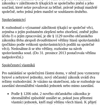
zákoníku v záležitostech týkajících se společného jmění a jeho
součástí, které nelze považovat za běžné, právně jednají manželé
společně, nebo jedná jeden manžel se souhlasem druhého.
Spoluvlastnictví
K rozhodnutí o významné záležitosti týkající se společné věci,
zejména o jejím podstatném zlepšení nebo zhoršení, změně jejího
účelu či o jejím zpracování, je dle § 1129 nového občanského
zákoníku třeba alespoň dvoutřetinové většiny hlasů spoluvlastníků
(počítáno podle velikosti spoluvlastnických podílů na společné
věci). Nedosáhne-li se této většiny, rozhodne na návrh
spoluvlastníka soud. (Do 31. prosince 2013 postačovala většina
nadpoloviční.)
Společenství vlastníků
Pro nakládání se společnými částmi domu, v němž jsou vymezeny
bytové a nebytové jednotky, nový občanský zákoník uvádí dva
režimy rozhodování. Je vázáno na skutečnost, zda se rozhoduje na
zasedání shromáždění vlastníků jednotek nebo mimo zasedání.
Podle § 1206 odst. 2 nového občanského zákoníku je
shromáždění způsobilé usnášet se, pokud jsou přítomni
vlastníci jednotek, kteří mají většinu všech hlasů. K přijetí