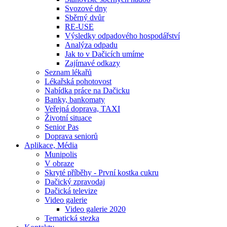
Svozové dny
Sběrný dvůr
RE-USE
Výsledky odpadového hospodářství
Analýza odpadu
Jak to v Dačicích umíme
Zajímavé odkazy
Seznam lékařů
Lékařská pohotovost
Nabídka práce na Dačicku
Banky, bankomaty
Veřejná doprava, TAXI
Životní situace
Senior Pas
Doprava seniorů
Aplikace, Média
Munipolis
V obraze
Skryté příběhy - První kostka cukru
Dačický zpravodaj
Dačická televize
Video galerie
Video galerie 2020
Tematická stezka