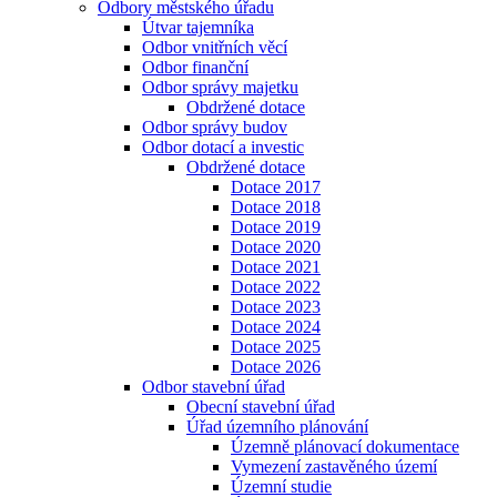
Odbory městského úřadu
Útvar tajemníka
Odbor vnitřních věcí
Odbor finanční
Odbor správy majetku
Obdržené dotace
Odbor správy budov
Odbor dotací a investic
Obdržené dotace
Dotace 2017
Dotace 2018
Dotace 2019
Dotace 2020
Dotace 2021
Dotace 2022
Dotace 2023
Dotace 2024
Dotace 2025
Dotace 2026
Odbor stavební úřad
Obecní stavební úřad
Úřad územního plánování
Územně plánovací dokumentace
Vymezení zastavěného území
Územní studie