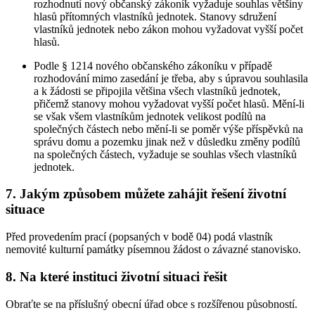
rozhodnutí nový občanský zákoník vyžaduje souhlas většiny
hlasů přítomných vlastníků jednotek. Stanovy sdružení
vlastníků jednotek nebo zákon mohou vyžadovat vyšší počet
hlasů.
Podle § 1214 nového občanského zákoníku v případě
rozhodování mimo zasedání je třeba, aby s úpravou souhlasila
a k žádosti se připojila většina všech vlastníků jednotek,
přičemž stanovy mohou vyžadovat vyšší počet hlasů. Mění-li
se však všem vlastníkům jednotek velikost podílů na
společných částech nebo mění-li se poměr výše příspěvků na
správu domu a pozemku jinak než v důsledku změny podílů
na společných částech, vyžaduje se souhlas všech vlastníků
jednotek.
7. Jakým způsobem můžete zahájit řešení životní
situace
Před provedením prací (popsaných v bodě 04) podá vlastník
nemovité kulturní památky písemnou žádost o závazné stanovisko.
8. Na které instituci životní situaci řešit
Obraťte se na příslušný obecní úřad obce s rozšířenou působností.