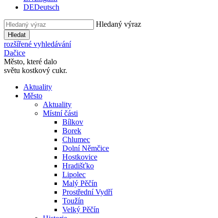
DE
Deutsch
Hledaný výraz
Hledat
rozšířené vyhledávání
Dačice
Město, které dalo
světu kostkový cukr.
Aktuality
Město
Aktuality
Místní části
Bílkov
Borek
Chlumec
Dolní Němčice
Hostkovice
Hradišťko
Lipolec
Malý Pěčín
Prostřední Vydří
Toužín
Velký Pěčín