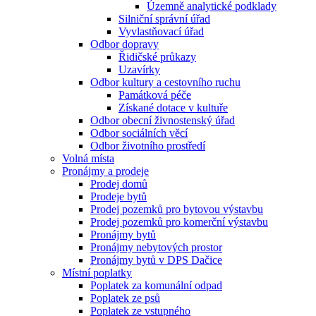
Územně analytické podklady
Silniční správní úřad
Vyvlastňovací úřad
Odbor dopravy
Řidičské průkazy
Uzavírky
Odbor kultury a cestovního ruchu
Památková péče
Získané dotace v kultuře
Odbor obecní živnostenský úřad
Odbor sociálních věcí
Odbor životního prostředí
Volná místa
Pronájmy a prodeje
Prodej domů
Prodeje bytů
Prodej pozemků pro bytovou výstavbu
Prodej pozemků pro komerční výstavbu
Pronájmy bytů
Pronájmy nebytových prostor
Pronájmy bytů v DPS Dačice
Místní poplatky
Poplatek za komunální odpad
Poplatek ze psů
Poplatek ze vstupného