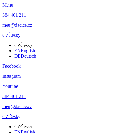
Menu
384 401 211
meu@dacice.cz
CZ
Česky
CZ
Česky
EN
English
DE
Deutsch
Facebook
Instagram
Youtube
384 401 211
meu@dacice.cz
CZ
Česky
CZ
Česky
EN
English