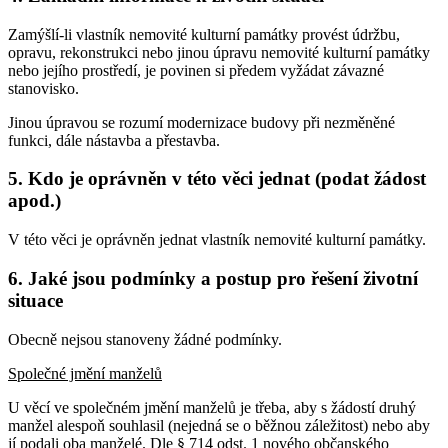
Zamýšlí-li vlastník nemovité kulturní památky provést údržbu,
opravu, rekonstrukci nebo jinou úpravu nemovité kulturní památky
nebo jejího prostředí, je povinen si předem vyžádat závazné
stanovisko.
Jinou úpravou se rozumí modernizace budovy při nezměněné
funkci, dále nástavba a přestavba.
5. Kdo je oprávněn v této věci jednat (podat žádost
apod.)
V této věci je oprávněn jednat vlastník nemovité kulturní památky.
6. Jaké jsou podmínky a postup pro řešení životní
situace
Obecně nejsou stanoveny žádné podmínky.
Společné jmění manželů
U věcí ve společném jmění manželů je třeba, aby s žádostí druhý
manžel alespoň souhlasil (nejedná se o běžnou záležitost) nebo aby
jí podali oba manželé. Dle § 714 odst. 1 nového občanského