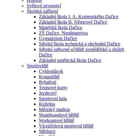
Historie
Světové prvenství
Školská zařízení
Základní škola J. A. Komenského Dačice
Základní škola B. Němcové Dačice
Mateřská škola Dačice
ZŠ Dačice, Neulingerova
Gymnázium Dačice
Střední škola technická a obchodní Dačice
Střední odborné učiliště zemědělské a služeb
Dačice
Základní umělecká škola Dačice
Sportoviště
Cykloplácek
Koupaliště
Rybaření
Tenisové kurty
Jezdectví
Sportovní hala
Kuželna
Městský stadion
Skateboardové hřiště
Workoutové hřiště
Víceúčelová sportovní hřiště
Střelnice