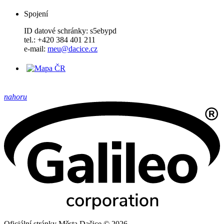
Spojení
ID datové schránky: s5ebypd
tel.: +420 384 401 211
e-mail:
meu@dacice.cz
nahoru
Oficiální stránky Města Dačice © 2026