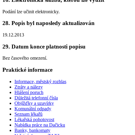
Podání lze učinit elektronicky.
28. Popis byl naposledy aktualizován
19.12.2013
29. Datum konce platnosti popisu
Bez časového omezení.
Praktické informace
Informace, městský rozhlas
Ztráty a nálezy
Hlášení poruch
Důležitá telefonní čísla
Objížďky a uzavírky
Komunální odpady
Seznam lékařů
Lékařská pohotovost
Nabídka práce na Dačicku
Banky, bankomaty