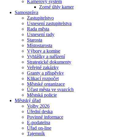
Kamerový systém
Zorné úhly kamer
Samospráva
Zastupitelstvo
Usnesení zastupitelstva
Rada města
Usnesení rady
Starosta
Místostarosta
Výbory a komise
Vyhlášky a nařízení
Strategické dokumenty
Veřejné zakázky
Granty a příspěvky
Klikací rozpočet
Městské organizace
Účast města ve svazcích
Městská policie
Městský úřad
Volby 2026
Úřední deska
Povinné informace
E-podatelna
Úřad on-line
Tajemník