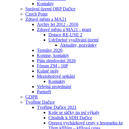
Kontakty
Správní území ORP Dačice
Czech Point
Zdravé město a MA21
Archiv let 2012 - 2016
Zdravé město a MA21 - grant
Dotace RE-USE 2
Udržitelné využívání území
Aktuality, pozvánky
Termíny 2026
Komise, kontakty
Plán zlepšování 2026
Fórum ZM - 10P
Kulaté stoly
Mezioborové setkání
Kontakty
Veřejná projednání
Partneři
GDPR
Tvoříme Dačice
Tvoříme Dačice 2021
Koše se sáčky na psí výkaly
Chodník k SDH Dačice
Oprava vycházkové cesty v lesoparku ke
Třem křížům – křížová cesta