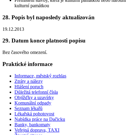
Přemístění stavby, která je kulturní památkou nebo národní
kulturní památkou
28. Popis byl naposledy aktualizován
19.12.2013
29. Datum konce platnosti popisu
Bez časového omezení.
Praktické informace
Informace, městský rozhlas
Ztráty a nálezy
Hlášení poruch
Důležitá telefonní čísla
Objížďky a uzavírky
Komunální odpady
Seznam lékařů
Lékařská pohotovost
Nabídka práce na Dačicku
Banky, bankomaty
Veřejná doprava, TAXI