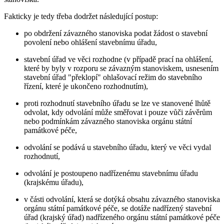
Fakticky je tedy třeba dodržet následující postup:
po obdržení závazného stanoviska podat žádost o stavební
povolení nebo ohlášení stavebnímu úřadu,
stavební úřad ve věci rozhodne (v případě prací na ohlášení,
které by byly v rozporu se závazným stanoviskem, usnesením
stavební úřad "překlopí" ohlašovací režim do stavebního
řízení, které je ukončeno rozhodnutím),
proti rozhodnutí stavebního úřadu se lze ve stanovené lhůtě
odvolat, kdy odvolání může směřovat i pouze vůči závěrům
nebo podmínkám závazného stanoviska orgánu státní
památkové péče,
odvolání se podává u stavebního úřadu, který ve věci vydal
rozhodnutí,
odvolání je postoupeno nadřízenému stavebnímu úřadu
(krajskému úřadu),
v části odvolání, která se dotýká obsahu závazného stanoviska
orgánu státní památkové péče, se dotáže nadřízený stavební
úřad (krajský úřad) nadřízeného orgánu státní památkové péče