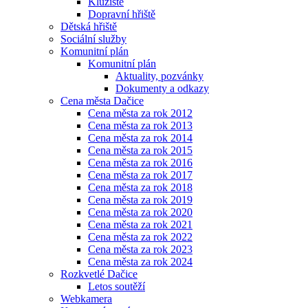
Kluziště
Dopravní hřiště
Dětská hřiště
Sociální služby
Komunitní plán
Komunitní plán
Aktuality, pozvánky
Dokumenty a odkazy
Cena města Dačice
Cena města za rok 2012
Cena města za rok 2013
Cena města za rok 2014
Cena města za rok 2015
Cena města za rok 2016
Cena města za rok 2017
Cena města za rok 2018
Cena města za rok 2019
Cena města za rok 2020
Cena města za rok 2021
Cena města za rok 2022
Cena města za rok 2023
Cena města za rok 2024
Rozkvetlé Dačice
Letos soutěží
Webkamera