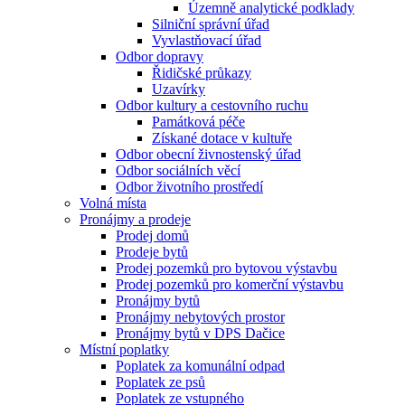
Územně analytické podklady
Silniční správní úřad
Vyvlastňovací úřad
Odbor dopravy
Řidičské průkazy
Uzavírky
Odbor kultury a cestovního ruchu
Památková péče
Získané dotace v kultuře
Odbor obecní živnostenský úřad
Odbor sociálních věcí
Odbor životního prostředí
Volná místa
Pronájmy a prodeje
Prodej domů
Prodeje bytů
Prodej pozemků pro bytovou výstavbu
Prodej pozemků pro komerční výstavbu
Pronájmy bytů
Pronájmy nebytových prostor
Pronájmy bytů v DPS Dačice
Místní poplatky
Poplatek za komunální odpad
Poplatek ze psů
Poplatek ze vstupného