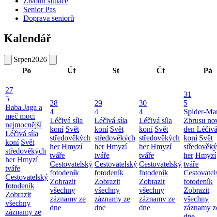
Životní situace
Senior Pas
Doprava seniorů
Kalendář
Srpen
2026
Po
Út
St
Čt
Pá
27
31
5
28
29
30
5
Baba Jaga a
4
4
4
Spider-Ma
meč moci
Léčivá síla
Léčivá síla
Léčivá síla
Zbrusu no
nejmocnější
koní
Svět
koní
Svět
koní
Svět
den
Léčivá
Léčivá síla
středověkých
středověkých
středověkých
koní
Svět
koní
Svět
her
Hmyzí
her
Hmyzí
her
Hmyzí
středověk
středověkých
tváře
tváře
tváře
her
Hmyzí
her
Hmyzí
Cestovatelský
Cestovatelský
Cestovatelský
tváře
tváře
fotodeník
fotodeník
fotodeník
Cestovatel
Cestovatelský
Zobrazit
Zobrazit
Zobrazit
fotodeník
fotodeník
všechny
všechny
všechny
Zobrazit
Zobrazit
záznamy ze
záznamy ze
záznamy ze
všechny
všechny
dne
dne
dne
záznamy z
záznamy ze
dne