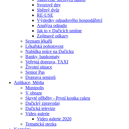
Svozové dny
Sběrný dvůr
RE-USE
Výsledky odpadového hospodářství
Analýza odpadu
Jak to v Dačicích umíme
Zajímavé odkazy
Seznam lékařů
Lékařská pohotovost
Nabídka práce na Dačicku
Banky, bankomaty
Veřejná doprava, TAXI
Životní situace
Senior Pas
Doprava seniorů
Aplikace, Média
Munipolis
V obraze
Skryté příběhy - První kostka cukru
Dačický zpravodaj
Dačická televize
Video galerie
Video galerie 2020
Tematická stezka