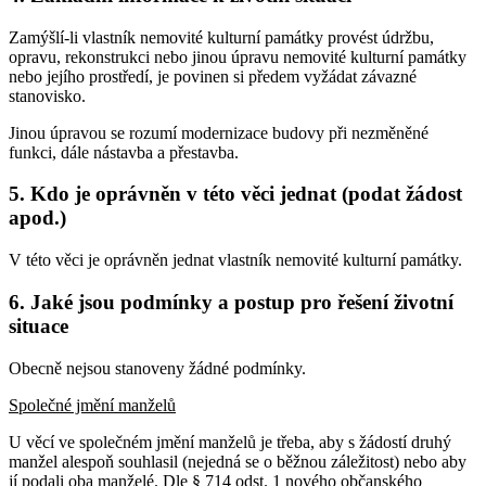
Zamýšlí-li vlastník nemovité kulturní památky provést údržbu,
opravu, rekonstrukci nebo jinou úpravu nemovité kulturní památky
nebo jejího prostředí, je povinen si předem vyžádat závazné
stanovisko.
Jinou úpravou se rozumí modernizace budovy při nezměněné
funkci, dále nástavba a přestavba.
5. Kdo je oprávněn v této věci jednat (podat žádost
apod.)
V této věci je oprávněn jednat vlastník nemovité kulturní památky.
6. Jaké jsou podmínky a postup pro řešení životní
situace
Obecně nejsou stanoveny žádné podmínky.
Společné jmění manželů
U věcí ve společném jmění manželů je třeba, aby s žádostí druhý
manžel alespoň souhlasil (nejedná se o běžnou záležitost) nebo aby
jí podali oba manželé. Dle § 714 odst. 1 nového občanského