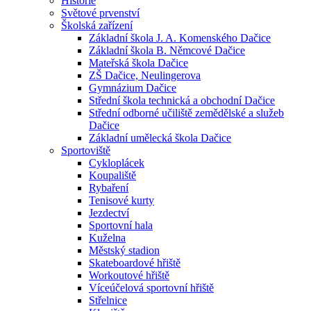
Historie
Světové prvenství
Školská zařízení
Základní škola J. A. Komenského Dačice
Základní škola B. Němcové Dačice
Mateřská škola Dačice
ZŠ Dačice, Neulingerova
Gymnázium Dačice
Střední škola technická a obchodní Dačice
Střední odborné učiliště zemědělské a služeb
Dačice
Základní umělecká škola Dačice
Sportoviště
Cykloplácek
Koupaliště
Rybaření
Tenisové kurty
Jezdectví
Sportovní hala
Kuželna
Městský stadion
Skateboardové hřiště
Workoutové hřiště
Víceúčelová sportovní hřiště
Střelnice