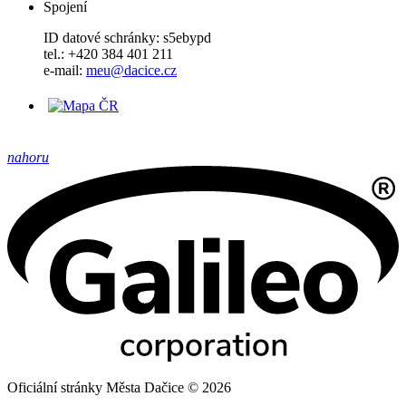
Spojení
ID datové schránky: s5ebypd
tel.: +420 384 401 211
e-mail:
meu@dacice.cz
nahoru
Oficiální stránky Města Dačice © 2026