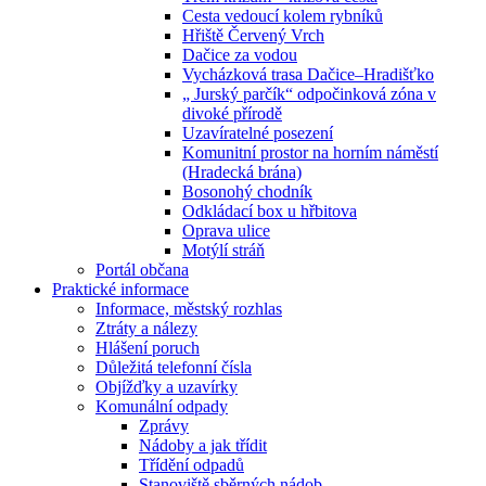
Cesta vedoucí kolem rybníků
Hřiště Červený Vrch
Dačice za vodou
Vycházková trasa Dačice–Hradišťko
„ Jurský parčík“ odpočinková zóna v
divoké přírodě
Uzavíratelné posezení
Komunitní prostor na horním náměstí
(Hradecká brána)
Bosonohý chodník
Odkládací box u hřbitova
Oprava ulice
Motýlí stráň
Portál občana
Praktické informace
Informace, městský rozhlas
Ztráty a nálezy
Hlášení poruch
Důležitá telefonní čísla
Objížďky a uzavírky
Komunální odpady
Zprávy
Nádoby a jak třídit
Třídění odpadů
Stanoviště sběrných nádob