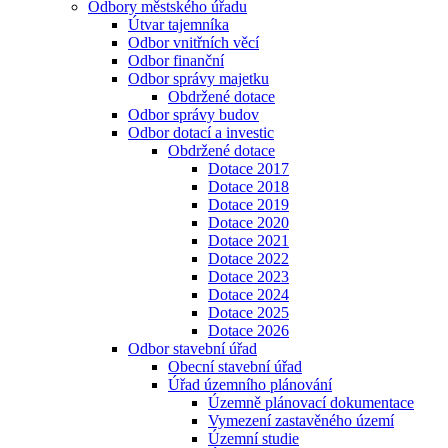
Odbory městského úřadu
Útvar tajemníka
Odbor vnitřních věcí
Odbor finanční
Odbor správy majetku
Obdržené dotace
Odbor správy budov
Odbor dotací a investic
Obdržené dotace
Dotace 2017
Dotace 2018
Dotace 2019
Dotace 2020
Dotace 2021
Dotace 2022
Dotace 2023
Dotace 2024
Dotace 2025
Dotace 2026
Odbor stavební úřad
Obecní stavební úřad
Úřad územního plánování
Územně plánovací dokumentace
Vymezení zastavěného území
Územní studie