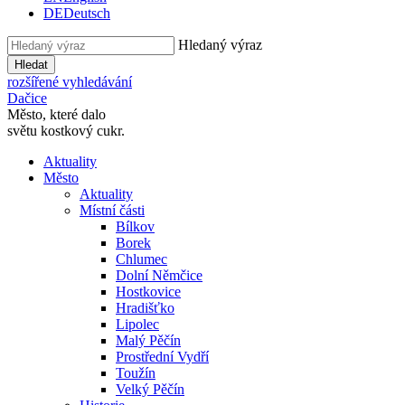
DE
Deutsch
Hledaný výraz
Hledat
rozšířené vyhledávání
Dačice
Město, které dalo
světu kostkový cukr.
Aktuality
Město
Aktuality
Místní části
Bílkov
Borek
Chlumec
Dolní Němčice
Hostkovice
Hradišťko
Lipolec
Malý Pěčín
Prostřední Vydří
Toužín
Velký Pěčín