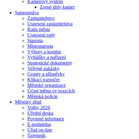
Kamerový systém
Zorné úhly kamer
Samospráva
Zastupitelstvo
Usnesení zastupitelstva
Rada města
Usnesení rady
Starosta
Místostarosta
Výbory a komise
Vyhlášky a nařízení
Strategické dokumenty
Veřejné zakázky
Granty a příspěvky
Klikací rozpočet
Městské organizace
Účast města ve svazcích
Městská policie
Městský úřad
Volby 2026
Úřední deska
Povinné informace
E-podatelna
Úřad on-line
Tajemník