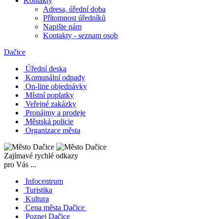
Kontakty
Adresa, úřední doba
Přítomnost úředníků
Napište nám
Kontakty - seznam osob
Dačice
Úřední deska
Komunální odpady
On-line objednávky
Místní poplatky
Veřejné zakázky
Pronájmy a prodeje
Městská policie
Organizace města
Zajímavé rychlé odkazy
pro Vás ...
Infocentrum
Turistika
Kultura
Cena města Dačice
Poznej Dačice