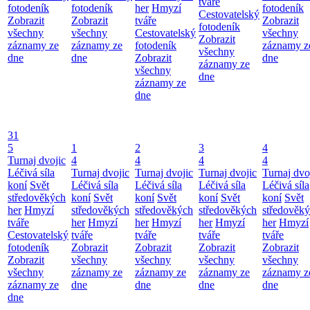
tváře
fotodeník
fotodeník
her
Hmyzí
fotodeník
Cestovatelský
Zobrazit
Zobrazit
tváře
Zobrazit
fotodeník
všechny
všechny
Cestovatelský
všechny
Zobrazit
záznamy ze
záznamy ze
fotodeník
záznamy z
všechny
dne
dne
Zobrazit
dne
záznamy ze
všechny
dne
záznamy ze
dne
31
5
1
2
3
4
Turnaj dvojic
4
4
4
4
Léčivá síla
Turnaj dvojic
Turnaj dvojic
Turnaj dvojic
Turnaj dvo
koní
Svět
Léčivá síla
Léčivá síla
Léčivá síla
Léčivá síla
středověkých
koní
Svět
koní
Svět
koní
Svět
koní
Svět
her
Hmyzí
středověkých
středověkých
středověkých
středověk
tváře
her
Hmyzí
her
Hmyzí
her
Hmyzí
her
Hmyzí
Cestovatelský
tváře
tváře
tváře
tváře
fotodeník
Zobrazit
Zobrazit
Zobrazit
Zobrazit
Zobrazit
všechny
všechny
všechny
všechny
všechny
záznamy ze
záznamy ze
záznamy ze
záznamy z
záznamy ze
dne
dne
dne
dne
dne