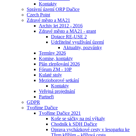
Kontakty
Správní území ORP Dačice
Czech Point
Zdravé město a MA21
Archiv let 2012 - 2016
Zdravé město a MA21 - grant
Dotace RE-USE 2
Udržitelné využívání území
Aktuality, pozvánky
Termíny 2026
Komise, kontakty
Plán zlepšování 2026
Fórum ZM - 10P
Kulaté stoly
Mezioborové setkání
Kontakty
Veřejná projednání
Partneři
GDPR
Tvoříme Dačice
Tvoříme Dačice 2021
Koše se sáčky na psí výkaly
Chodník k SDH Dačice
Oprava vycházkové cesty v lesoparku ke
Třem křížům – křížová cesta