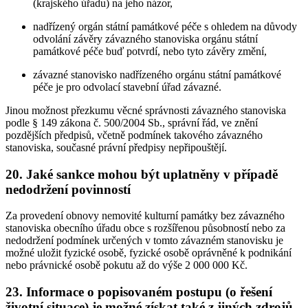
(krajského úřadu) na jeho názor,
nadřízený orgán státní památkové péče s ohledem na důvody
odvolání závěry závazného stanoviska orgánu státní
památkové péče buď potvrdí, nebo tyto závěry změní,
závazné stanovisko nadřízeného orgánu státní památkové
péče je pro odvolací stavební úřad závazné.
Jinou možnost přezkumu věcné správnosti závazného stanoviska
podle § 149 zákona č. 500/2004 Sb., správní řád, ve znění
pozdějších předpisů, včetně podmínek takového závazného
stanoviska, současné právní předpisy nepřipouštějí.
20. Jaké sankce mohou být uplatněny v případě
nedodržení povinností
Za provedení obnovy nemovité kulturní památky bez závazného
stanoviska obecního úřadu obce s rozšířenou působností nebo za
nedodržení podmínek určených v tomto závazném stanovisku je
možné uložit fyzické osobě, fyzické osobě oprávněné k podnikání
nebo právnické osobě pokutu až do výše 2 000 000 Kč.
23. Informace o popisovaném postupu (o řešení
životní situace) je možné získat také z jiných zdrojů