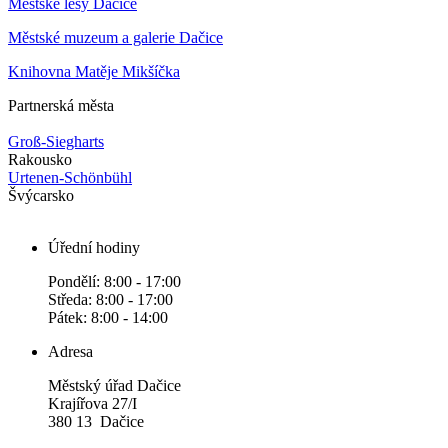
Městské lesy Dačice
Městské muzeum a galerie Dačice
Knihovna Matěje Mikšíčka
Partnerská města
Groß-Siegharts
Rakousko
Urtenen-Schönbühl
Švýcarsko
Úřední hodiny
Pondělí: 8:00 - 17:00
Středa: 8:00 - 17:00
Pátek: 8:00 - 14:00
Adresa
Městský úřad Dačice
Krajířova 27/I
380 13 Dačice