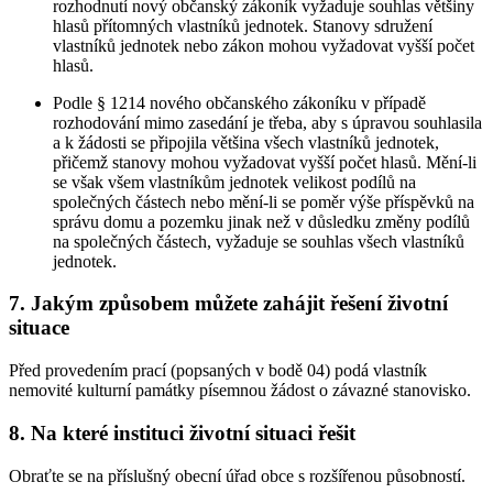
rozhodnutí nový občanský zákoník vyžaduje souhlas většiny
hlasů přítomných vlastníků jednotek. Stanovy sdružení
vlastníků jednotek nebo zákon mohou vyžadovat vyšší počet
hlasů.
Podle § 1214 nového občanského zákoníku v případě
rozhodování mimo zasedání je třeba, aby s úpravou souhlasila
a k žádosti se připojila většina všech vlastníků jednotek,
přičemž stanovy mohou vyžadovat vyšší počet hlasů. Mění-li
se však všem vlastníkům jednotek velikost podílů na
společných částech nebo mění-li se poměr výše příspěvků na
správu domu a pozemku jinak než v důsledku změny podílů
na společných částech, vyžaduje se souhlas všech vlastníků
jednotek.
7. Jakým způsobem můžete zahájit řešení životní
situace
Před provedením prací (popsaných v bodě 04) podá vlastník
nemovité kulturní památky písemnou žádost o závazné stanovisko.
8. Na které instituci životní situaci řešit
Obraťte se na příslušný obecní úřad obce s rozšířenou působností.