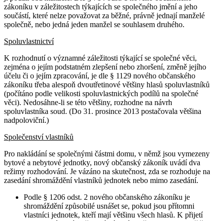
zákoníku v záležitostech týkajících se společného jmění a jeho
součástí, které nelze považovat za běžné, právně jednají manželé
společně, nebo jedná jeden manžel se souhlasem druhého.
Spoluvlastnictví
K rozhodnutí o významné záležitosti týkající se společné věci,
zejména o jejím podstatném zlepšení nebo zhoršení, změně jejího
účelu či o jejím zpracování, je dle § 1129 nového občanského
zákoníku třeba alespoň dvoutřetinové většiny hlasů spoluvlastníků
(počítáno podle velikosti spoluvlastnických podílů na společné
věci). Nedosáhne-li se této většiny, rozhodne na návrh
spoluvlastníka soud. (Do 31. prosince 2013 postačovala většina
nadpoloviční.)
Společenství vlastníků
Pro nakládání se společnými částmi domu, v němž jsou vymezeny
bytové a nebytové jednotky, nový občanský zákoník uvádí dva
režimy rozhodování. Je vázáno na skutečnost, zda se rozhoduje na
zasedání shromáždění vlastníků jednotek nebo mimo zasedání.
Podle § 1206 odst. 2 nového občanského zákoníku je
shromáždění způsobilé usnášet se, pokud jsou přítomni
vlastníci jednotek, kteří mají většinu všech hlasů. K přijetí