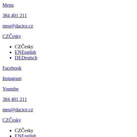
Menu
384 401 211
meu@dacice.cz
CZ
Česky
CZ
Česky
EN
English
DE
Deutsch
Facebook
Instagram
Youtube
384 401 211
meu@dacice.cz
CZ
Česky
CZ
Česky
EN
English