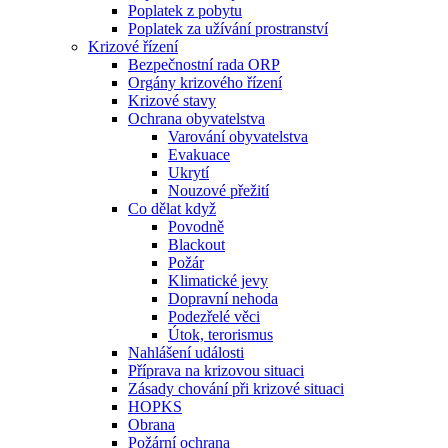
Poplatek z pobytu
Poplatek za užívání prostranství
Krizové řízení
Bezpečnostní rada ORP
Orgány krizového řízení
Krizové stavy
Ochrana obyvatelstva
Varování obyvatelstva
Evakuace
Ukrytí
Nouzové přežití
Co dělat když
Povodně
Blackout
Požár
Klimatické jevy
Dopravní nehoda
Podezřelé věci
Útok, terorismus
Nahlášení události
Příprava na krizovou situaci
Zásady chování při krizové situaci
HOPKS
Obrana
Požární ochrana