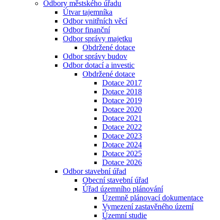
Odbory městského úřadu
Útvar tajemníka
Odbor vnitřních věcí
Odbor finanční
Odbor správy majetku
Obdržené dotace
Odbor správy budov
Odbor dotací a investic
Obdržené dotace
Dotace 2017
Dotace 2018
Dotace 2019
Dotace 2020
Dotace 2021
Dotace 2022
Dotace 2023
Dotace 2024
Dotace 2025
Dotace 2026
Odbor stavební úřad
Obecní stavební úřad
Úřad územního plánování
Územně plánovací dokumentace
Vymezení zastavěného území
Územní studie