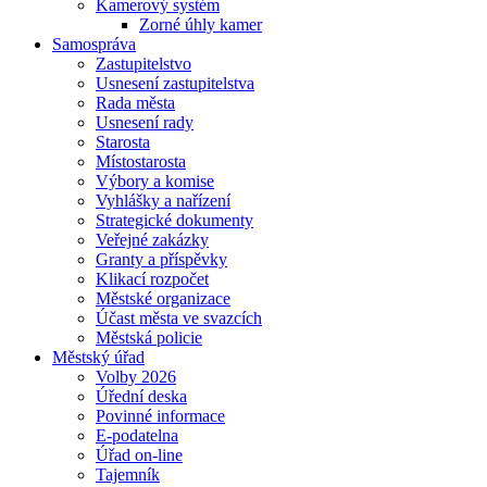
Kamerový systém
Zorné úhly kamer
Samospráva
Zastupitelstvo
Usnesení zastupitelstva
Rada města
Usnesení rady
Starosta
Místostarosta
Výbory a komise
Vyhlášky a nařízení
Strategické dokumenty
Veřejné zakázky
Granty a příspěvky
Klikací rozpočet
Městské organizace
Účast města ve svazcích
Městská policie
Městský úřad
Volby 2026
Úřední deska
Povinné informace
E-podatelna
Úřad on-line
Tajemník