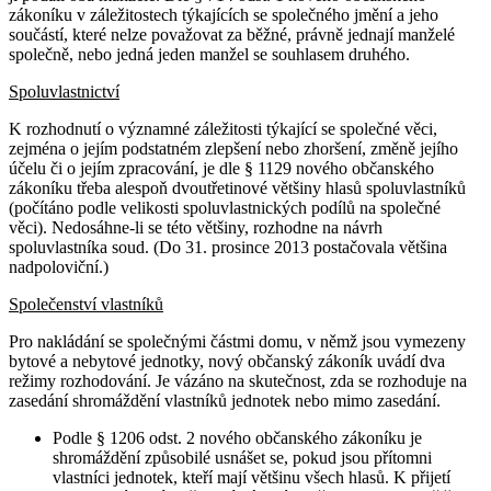
zákoníku v záležitostech týkajících se společného jmění a jeho
součástí, které nelze považovat za běžné, právně jednají manželé
společně, nebo jedná jeden manžel se souhlasem druhého.
Spoluvlastnictví
K rozhodnutí o významné záležitosti týkající se společné věci,
zejména o jejím podstatném zlepšení nebo zhoršení, změně jejího
účelu či o jejím zpracování, je dle § 1129 nového občanského
zákoníku třeba alespoň dvoutřetinové většiny hlasů spoluvlastníků
(počítáno podle velikosti spoluvlastnických podílů na společné
věci). Nedosáhne-li se této většiny, rozhodne na návrh
spoluvlastníka soud. (Do 31. prosince 2013 postačovala většina
nadpoloviční.)
Společenství vlastníků
Pro nakládání se společnými částmi domu, v němž jsou vymezeny
bytové a nebytové jednotky, nový občanský zákoník uvádí dva
režimy rozhodování. Je vázáno na skutečnost, zda se rozhoduje na
zasedání shromáždění vlastníků jednotek nebo mimo zasedání.
Podle § 1206 odst. 2 nového občanského zákoníku je
shromáždění způsobilé usnášet se, pokud jsou přítomni
vlastníci jednotek, kteří mají většinu všech hlasů. K přijetí