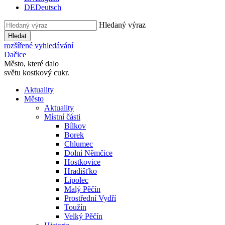
DE
Deutsch
Hledaný výraz
Hledat
rozšířené vyhledávání
Dačice
Město, které dalo
světu kostkový cukr.
Aktuality
Město
Aktuality
Místní části
Bílkov
Borek
Chlumec
Dolní Němčice
Hostkovice
Hradišťko
Lipolec
Malý Pěčín
Prostřední Vydří
Toužín
Velký Pěčín