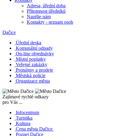
Kontakty
Adresa, úřední doba
Přítomnost úředníků
Napište nám
Kontakty - seznam osob
Dačice
Úřední deska
Komunální odpady
On-line objednávky
Místní poplatky
Veřejné zakázky
Pronájmy a prodeje
Městská policie
Organizace města
Zajímavé rychlé odkazy
pro Vás ...
Infocentrum
Turistika
Kultura
Cena města Dačice
Poznej Dačice