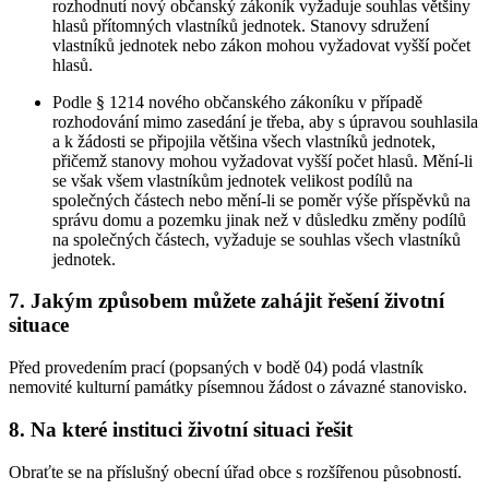
rozhodnutí nový občanský zákoník vyžaduje souhlas většiny
hlasů přítomných vlastníků jednotek. Stanovy sdružení
vlastníků jednotek nebo zákon mohou vyžadovat vyšší počet
hlasů.
Podle § 1214 nového občanského zákoníku v případě
rozhodování mimo zasedání je třeba, aby s úpravou souhlasila
a k žádosti se připojila většina všech vlastníků jednotek,
přičemž stanovy mohou vyžadovat vyšší počet hlasů. Mění-li
se však všem vlastníkům jednotek velikost podílů na
společných částech nebo mění-li se poměr výše příspěvků na
správu domu a pozemku jinak než v důsledku změny podílů
na společných částech, vyžaduje se souhlas všech vlastníků
jednotek.
7. Jakým způsobem můžete zahájit řešení životní
situace
Před provedením prací (popsaných v bodě 04) podá vlastník
nemovité kulturní památky písemnou žádost o závazné stanovisko.
8. Na které instituci životní situaci řešit
Obraťte se na příslušný obecní úřad obce s rozšířenou působností.