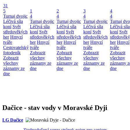
31
5
1
2
3
4
Turnaj dvojic
4
4
4
4
Léčivá síla
Turnaj dvojic
Turnaj dvojic
Turnaj dvojic
Turnaj dvo
koní
Svět
Léčivá síla
Léčivá síla
Léčivá síla
Léčivá síla
středověkých
koní
Svět
koní
Svět
koní
Svět
koní
Svět
her
Hmyzí
středověkých
středověkých
středověkých
středověk
tváře
her
Hmyzí
her
Hmyzí
her
Hmyzí
her
Hmyzí
Cestovatelský
tváře
tváře
tváře
tváře
fotodeník
Zobrazit
Zobrazit
Zobrazit
Zobrazit
Zobrazit
všechny
všechny
všechny
všechny
všechny
záznamy ze
záznamy ze
záznamy ze
záznamy z
záznamy ze
dne
dne
dne
dne
dne
Dačice - stav vody v Moravské Dyji
LG Dačice
Zjednodušená verze stránek nejen pro seniory