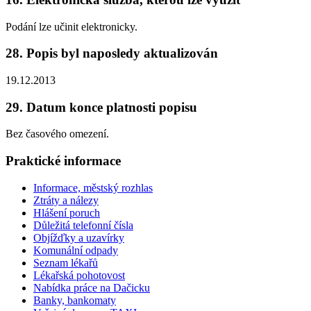
Podání lze učinit elektronicky.
28. Popis byl naposledy aktualizován
19.12.2013
29. Datum konce platnosti popisu
Bez časového omezení.
Praktické informace
Informace, městský rozhlas
Ztráty a nálezy
Hlášení poruch
Důležitá telefonní čísla
Objížďky a uzavírky
Komunální odpady
Seznam lékařů
Lékařská pohotovost
Nabídka práce na Dačicku
Banky, bankomaty