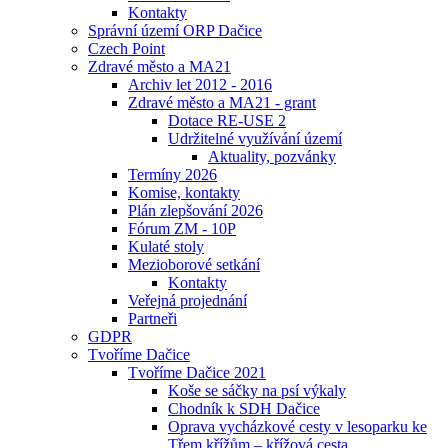
Kontakty
Správní území ORP Dačice
Czech Point
Zdravé město a MA21
Archiv let 2012 - 2016
Zdravé město a MA21 - grant
Dotace RE-USE 2
Udržitelné využívání území
Aktuality, pozvánky
Termíny 2026
Komise, kontakty
Plán zlepšování 2026
Fórum ZM - 10P
Kulaté stoly
Mezioborové setkání
Kontakty
Veřejná projednání
Partneři
GDPR
Tvoříme Dačice
Tvoříme Dačice 2021
Koše se sáčky na psí výkaly
Chodník k SDH Dačice
Oprava vycházkové cesty v lesoparku ke
Třem křížům – křížová cesta