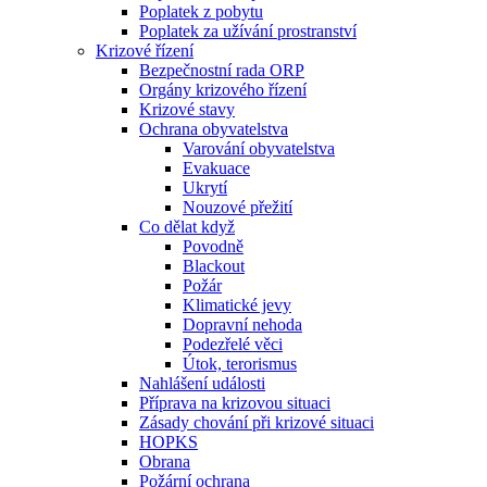
Poplatek z pobytu
Poplatek za užívání prostranství
Krizové řízení
Bezpečnostní rada ORP
Orgány krizového řízení
Krizové stavy
Ochrana obyvatelstva
Varování obyvatelstva
Evakuace
Ukrytí
Nouzové přežití
Co dělat když
Povodně
Blackout
Požár
Klimatické jevy
Dopravní nehoda
Podezřelé věci
Útok, terorismus
Nahlášení události
Příprava na krizovou situaci
Zásady chování při krizové situaci
HOPKS
Obrana
Požární ochrana