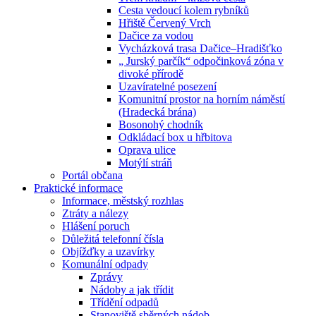
Cesta vedoucí kolem rybníků
Hřiště Červený Vrch
Dačice za vodou
Vycházková trasa Dačice–Hradišťko
„ Jurský parčík“ odpočinková zóna v
divoké přírodě
Uzavíratelné posezení
Komunitní prostor na horním náměstí
(Hradecká brána)
Bosonohý chodník
Odkládací box u hřbitova
Oprava ulice
Motýlí stráň
Portál občana
Praktické informace
Informace, městský rozhlas
Ztráty a nálezy
Hlášení poruch
Důležitá telefonní čísla
Objížďky a uzavírky
Komunální odpady
Zprávy
Nádoby a jak třídit
Třídění odpadů
Stanoviště sběrných nádob