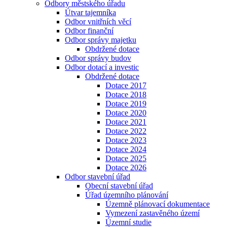
Odbory městského úřadu
Útvar tajemníka
Odbor vnitřních věcí
Odbor finanční
Odbor správy majetku
Obdržené dotace
Odbor správy budov
Odbor dotací a investic
Obdržené dotace
Dotace 2017
Dotace 2018
Dotace 2019
Dotace 2020
Dotace 2021
Dotace 2022
Dotace 2023
Dotace 2024
Dotace 2025
Dotace 2026
Odbor stavební úřad
Obecní stavební úřad
Úřad územního plánování
Územně plánovací dokumentace
Vymezení zastavěného území
Územní studie