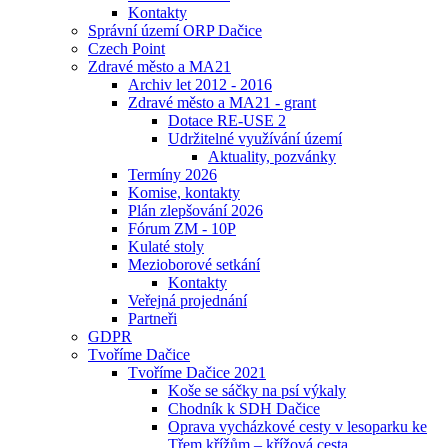
Kontakty
Správní území ORP Dačice
Czech Point
Zdravé město a MA21
Archiv let 2012 - 2016
Zdravé město a MA21 - grant
Dotace RE-USE 2
Udržitelné využívání území
Aktuality, pozvánky
Termíny 2026
Komise, kontakty
Plán zlepšování 2026
Fórum ZM - 10P
Kulaté stoly
Mezioborové setkání
Kontakty
Veřejná projednání
Partneři
GDPR
Tvoříme Dačice
Tvoříme Dačice 2021
Koše se sáčky na psí výkaly
Chodník k SDH Dačice
Oprava vycházkové cesty v lesoparku ke
Třem křížům – křížová cesta