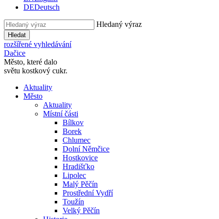
DE
Deutsch
Hledaný výraz
Hledat
rozšířené vyhledávání
Dačice
Město, které dalo
světu kostkový cukr.
Aktuality
Město
Aktuality
Místní části
Bílkov
Borek
Chlumec
Dolní Němčice
Hostkovice
Hradišťko
Lipolec
Malý Pěčín
Prostřední Vydří
Toužín
Velký Pěčín