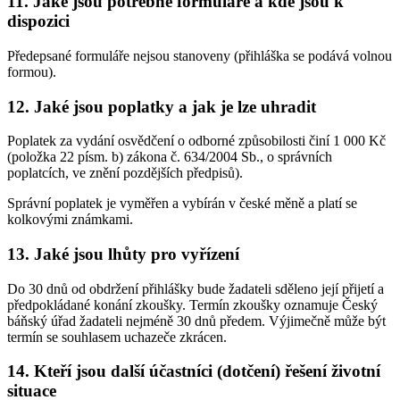
11. Jaké jsou potřebné formuláře a kde jsou k
dispozici
Předepsané formuláře nejsou stanoveny (přihláška se podává volnou
formou).
12. Jaké jsou poplatky a jak je lze uhradit
Poplatek za vydání osvědčení o odborné způsobilosti činí 1 000 Kč
(položka 22 písm. b) zákona č. 634/2004 Sb., o správních
poplatcích, ve znění pozdějších předpisů).
Správní poplatek je vyměřen a vybírán v české měně a platí se
kolkovými známkami.
13. Jaké jsou lhůty pro vyřízení
Do 30 dnů od obdržení přihlášky bude žadateli sděleno její přijetí a
předpokládané konání zkoušky. Termín zkoušky oznamuje Český
báňský úřad žadateli nejméně 30 dnů předem. Výjimečně může být
termín se souhlasem uchazeče zkrácen.
14. Kteří jsou další účastníci (dotčení) řešení životní
situace