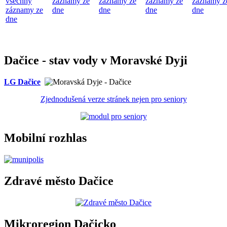
všechny
záznamy ze
záznamy ze
záznamy ze
záznamy z
záznamy ze
dne
dne
dne
dne
dne
Dačice - stav vody v Moravské Dyji
LG Dačice
Zjednodušená verze stránek nejen pro seniory
Mobilní rozhlas
Zdravé město Dačice
Mikroregion Dačicko