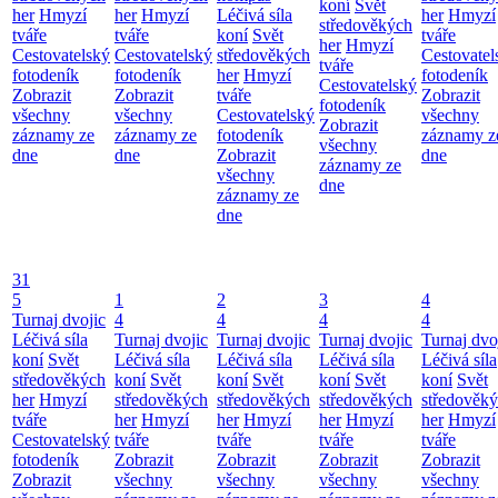
koní
Svět
her
Hmyzí
her
Hmyzí
Léčivá síla
her
Hmyzí
středověkých
tváře
tváře
koní
Svět
tváře
her
Hmyzí
Cestovatelský
Cestovatelský
středověkých
Cestovatel
tváře
fotodeník
fotodeník
her
Hmyzí
fotodeník
Cestovatelský
Zobrazit
Zobrazit
tváře
Zobrazit
fotodeník
všechny
všechny
Cestovatelský
všechny
Zobrazit
záznamy ze
záznamy ze
fotodeník
záznamy z
všechny
dne
dne
Zobrazit
dne
záznamy ze
všechny
dne
záznamy ze
dne
31
5
1
2
3
4
Turnaj dvojic
4
4
4
4
Léčivá síla
Turnaj dvojic
Turnaj dvojic
Turnaj dvojic
Turnaj dvo
koní
Svět
Léčivá síla
Léčivá síla
Léčivá síla
Léčivá síla
středověkých
koní
Svět
koní
Svět
koní
Svět
koní
Svět
her
Hmyzí
středověkých
středověkých
středověkých
středověk
tváře
her
Hmyzí
her
Hmyzí
her
Hmyzí
her
Hmyzí
Cestovatelský
tváře
tváře
tváře
tváře
fotodeník
Zobrazit
Zobrazit
Zobrazit
Zobrazit
Zobrazit
všechny
všechny
všechny
všechny