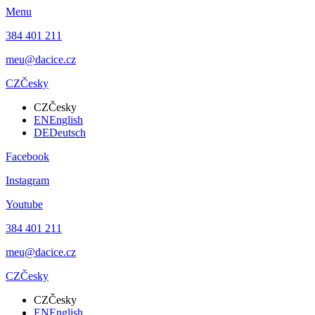
Menu
384 401 211
meu@dacice.cz
CZ
Česky
CZ
Česky
EN
English
DE
Deutsch
Facebook
Instagram
Youtube
384 401 211
meu@dacice.cz
CZ
Česky
CZ
Česky
EN
English