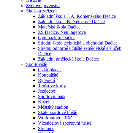
Historie
Světové prvenství
Školská zařízení
Základní škola J. A. Komenského Dačice
Základní škola B. Němcové Dačice
Mateřská škola Dačice
ZŠ Dačice, Neulingerova
Gymnázium Dačice
Střední škola technická a obchodní Dačice
Střední odborné učiliště zemědělské a služeb
Dačice
Základní umělecká škola Dačice
Sportoviště
Cykloplácek
Koupaliště
Rybaření
Tenisové kurty
Jezdectví
Sportovní hala
Kuželna
Městský stadion
Skateboardové hřiště
Workoutové hřiště
Víceúčelová sportovní hřiště
Střelnice