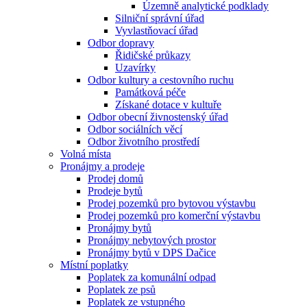
Územně analytické podklady
Silniční správní úřad
Vyvlastňovací úřad
Odbor dopravy
Řidičské průkazy
Uzavírky
Odbor kultury a cestovního ruchu
Památková péče
Získané dotace v kultuře
Odbor obecní živnostenský úřad
Odbor sociálních věcí
Odbor životního prostředí
Volná místa
Pronájmy a prodeje
Prodej domů
Prodeje bytů
Prodej pozemků pro bytovou výstavbu
Prodej pozemků pro komerční výstavbu
Pronájmy bytů
Pronájmy nebytových prostor
Pronájmy bytů v DPS Dačice
Místní poplatky
Poplatek za komunální odpad
Poplatek ze psů
Poplatek ze vstupného