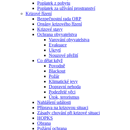
Poplatek z pobytu
Poplatek za užívání prostranství
Krizové řízení
Bezpečnostní rada ORP
Orgány krizového řízení
Krizové stavy
Ochrana obyvatelstva
Varování obyvatelstva
Evakuace
Ukrytí
Nouzové přežití
Co dělat když
Povodně
Blackout
Požár
Klimatické jevy
Dopravní nehoda
Podezřelé věci
Útok, terorismus
Nahlášení události
Příprava na krizovou situaci
Zásady chování při krizové situaci
HOPKS
Obrana
Požární ochrana