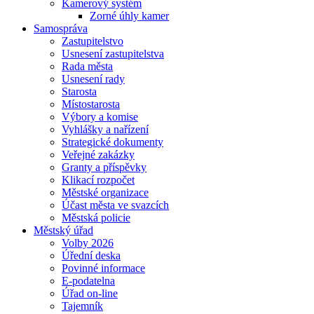
Kamerový systém
Zorné úhly kamer
Samospráva
Zastupitelstvo
Usnesení zastupitelstva
Rada města
Usnesení rady
Starosta
Místostarosta
Výbory a komise
Vyhlášky a nařízení
Strategické dokumenty
Veřejné zakázky
Granty a příspěvky
Klikací rozpočet
Městské organizace
Účast města ve svazcích
Městská policie
Městský úřad
Volby 2026
Úřední deska
Povinné informace
E-podatelna
Úřad on-line
Tajemník