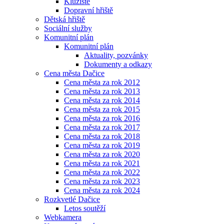
Kluziště
Dopravní hřiště
Dětská hřiště
Sociální služby
Komunitní plán
Komunitní plán
Aktuality, pozvánky
Dokumenty a odkazy
Cena města Dačice
Cena města za rok 2012
Cena města za rok 2013
Cena města za rok 2014
Cena města za rok 2015
Cena města za rok 2016
Cena města za rok 2017
Cena města za rok 2018
Cena města za rok 2019
Cena města za rok 2020
Cena města za rok 2021
Cena města za rok 2022
Cena města za rok 2023
Cena města za rok 2024
Rozkvetlé Dačice
Letos soutěží
Webkamera