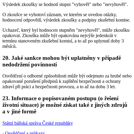
Výsledek zkoušky se hodnotí stupni "vyhověl" nebo "nevyhověl".
O zkoušce se vyhotoví záznam, ve kterém se uvedou otázky,
hodnocení odpovědí, výsledek zkoušky a podpisy zkušební komise.
Uchazeč, který byl hodnocen stupněm "nevyhověl", může zkoušku
opakovat. Zkouška může být opakována nejvýše jedenkrát v
termínu stanoveném zkušební komisí, a to až po uplynutí doby 3
měsíců.
20. Jaké sankce mohou být uplatněny v případě
nedodržení povinností
Osvědčení o odborné způsobilosti může být odejmuto za hrubé nebo
opakované porušení předpisů k zajištění bezpečnosti a ochrany
zdraví při práci a bezpečnosti provozu, a to až na dobu 3 let.
23. Informace o popisovaném postupu (o řešení
životní situace) je možné získat také z jiných zdrojů
a v jiné formě
Státní báňská správa České republiky
- Osvědčení a průkazy