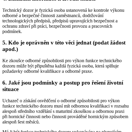
Technický dozor je fyzická osoba ustanovená ke kontrole výkonu
odborné a bezpečné činnosti zaměstnanců, dodržování
technologických předpisů, předpisů upravujících bezpečnost a
ochranu zdraví při práci, bezpečnosti provozu a pracovních
podmínek.
5. Kdo je oprávněn v této věci jednat (podat žádost
apod.)
Ke zkoušce odborné způsobilosti pro výkon funkce technického
dozoru může být připuštěna každá fyzická osoba, která splňuje
požadavky odborné kvalifikace a odborné praxe.
6. Jaké jsou podmínky a postup pro řešení životní
situace
Uchazeč o získání osvědčení o odborné způsobilosti pro výkon
funkce technického dozoru musí mít odbornou kvalifikaci v rozsahu
alespoň středního vzdělání s maturitní zkouškou a odbornou praxi
při hornické činnosti nebo činnosti prováděné hornickým způsobem
alespoň šest měsíců.
Má-li být funkce technického dozoru vykonávána na plynujícím