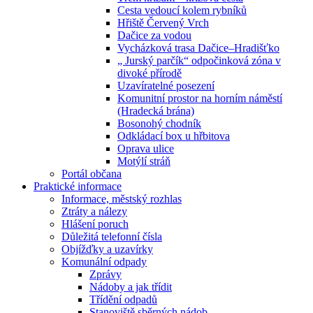
Cesta vedoucí kolem rybníků
Hřiště Červený Vrch
Dačice za vodou
Vycházková trasa Dačice–Hradišťko
„ Jurský parčík“ odpočinková zóna v
divoké přírodě
Uzavíratelné posezení
Komunitní prostor na horním náměstí
(Hradecká brána)
Bosonohý chodník
Odkládací box u hřbitova
Oprava ulice
Motýlí stráň
Portál občana
Praktické informace
Informace, městský rozhlas
Ztráty a nálezy
Hlášení poruch
Důležitá telefonní čísla
Objížďky a uzavírky
Komunální odpady
Zprávy
Nádoby a jak třídit
Třídění odpadů
Stanoviště sběrných nádob