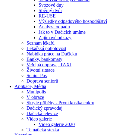
Svozové dny
Sběrný dvůr
RE-USE
Výsledky odpadového hospodářství
Analýza odpadu
Jak to v Dačicích umíme
Zajímavé odkazy
Seznam lékařů
Lékařská pohotovost
Nabídka práce na Dačicku
Banky, bankomaty
Veřejná doprava, TAXI
Životní situace
Senior Pas
Doprava seniorů
Aplikace, Média
Munipolis
V obraze
Skryté příběhy - První kostka cukru
Dačický zpravodaj
Dačická televize
Video galerie
Video galerie 2020
Tematická stezka