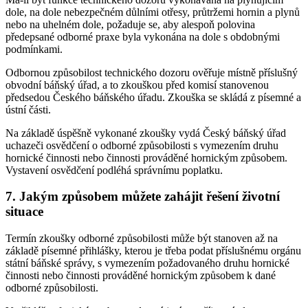
dole, na dole nebezpečném důlními otřesy, průtržemi hornin a plynů
nebo na uhelném dole, požaduje se, aby alespoň polovina
předepsané odborné praxe byla vykonána na dole s obdobnými
podmínkami.
Odbornou způsobilost technického dozoru ověřuje místně příslušný
obvodní báňský úřad, a to zkouškou před komisí stanovenou
předsedou Českého báňského úřadu. Zkouška se skládá z písemné a
ústní části.
Na základě úspěšně vykonané zkoušky vydá Český báňský úřad
uchazeči osvědčení o odborné způsobilosti s vymezením druhu
hornické činnosti nebo činnosti prováděné hornickým způsobem.
Vystavení osvědčení podléhá správnímu poplatku.
7. Jakým způsobem můžete zahájit řešení životní
situace
Termín zkoušky odborné způsobilosti může být stanoven až na
základě písemné přihlášky, kterou je třeba podat příslušnému orgánu
státní báňské správy, s vymezením požadovaného druhu hornické
činnosti nebo činnosti prováděné hornickým způsobem k dané
odborné způsobilosti.