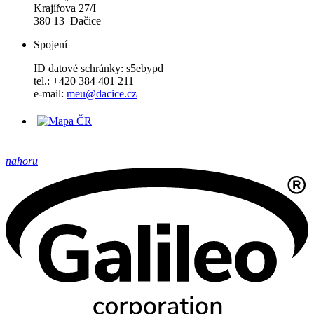
Krajířova 27/I
380 13 Dačice
Spojení
ID datové schránky: s5ebypd
tel.: +420 384 401 211
e-mail:
meu@dacice.cz
nahoru