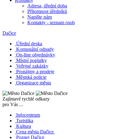
Kontakty
Adresa, úřední doba
Přítomnost úředníků
Napište nám
Kontakty - seznam osob
Dačice
Úřední deska
Komunální odpady
On-line objednávky
Místní poplatky
Veřejné zakázky
Pronájmy a prodeje
Městská policie
Organizace města
Zajímavé rychlé odkazy
pro Vás ...
Infocentrum
Turistika
Kultura
Cena města Dačice
Poznej Dačice