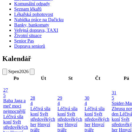
Komunální odpady
Seznam lékařů
Lékařská pohotovost
Nabídka práce na Dačicku
Banky, bankomaty
Veřejná doprava, TAXI
Životní situace
Senior Pas
Doprava seniorů
Kalendář
Srpen
2026
Po
Út
St
Čt
Pá
27
31
5
28
29
30
5
Baba Jaga a
4
4
4
Spider-Ma
meč moci
Léčivá síla
Léčivá síla
Léčivá síla
Zbrusu no
nejmocnější
koní
Svět
koní
Svět
koní
Svět
den
Léčivá
Léčivá síla
středověkých
středověkých
středověkých
koní
Svět
koní
Svět
her
Hmyzí
her
Hmyzí
her
Hmyzí
středověk
středověkých
tváře
tváře
tváře
her
Hmyzí