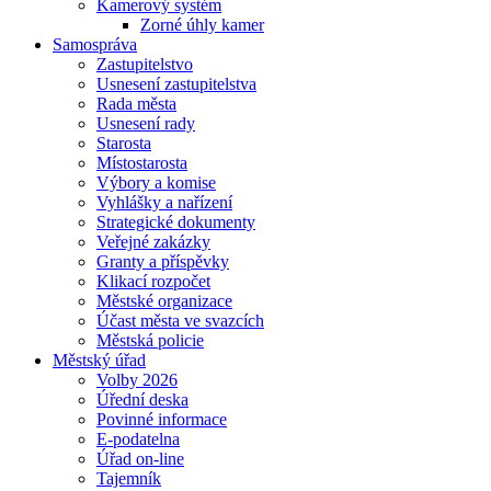
Kamerový systém
Zorné úhly kamer
Samospráva
Zastupitelstvo
Usnesení zastupitelstva
Rada města
Usnesení rady
Starosta
Místostarosta
Výbory a komise
Vyhlášky a nařízení
Strategické dokumenty
Veřejné zakázky
Granty a příspěvky
Klikací rozpočet
Městské organizace
Účast města ve svazcích
Městská policie
Městský úřad
Volby 2026
Úřední deska
Povinné informace
E-podatelna
Úřad on-line
Tajemník