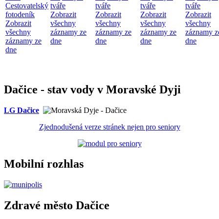
Cestovatelský
tváře
tváře
tváře
tváře
fotodeník
Zobrazit
Zobrazit
Zobrazit
Zobrazit
Zobrazit
všechny
všechny
všechny
všechny
všechny
záznamy ze
záznamy ze
záznamy ze
záznamy z
záznamy ze
dne
dne
dne
dne
dne
Dačice - stav vody v Moravské Dyji
LG Dačice
Zjednodušená verze stránek nejen pro seniory
Mobilní rozhlas
Zdravé město Dačice