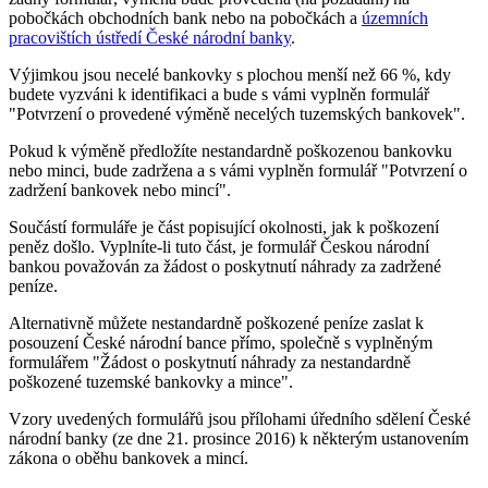
pobočkách obchodních bank nebo na pobočkách a
územních
pracovištích ústředí České národní banky
.
Výjimkou jsou necelé bankovky s plochou menší než 66 %, kdy
budete vyzváni k identifikaci a bude s vámi vyplněn formulář
"Potvrzení o provedené výměně necelých tuzemských bankovek".
Pokud k výměně předložíte nestandardně poškozenou bankovku
nebo minci, bude zadržena a s vámi vyplněn formulář "Potvrzení o
zadržení bankovek nebo mincí".
Součástí formuláře je část popisující okolnosti, jak k poškození
peněz došlo. Vyplníte-li tuto část, je formulář Českou národní
bankou považován za žádost o poskytnutí náhrady za zadržené
peníze.
Alternativně můžete nestandardně poškozené peníze zaslat k
posouzení České národní bance přímo, společně s vyplněným
formulářem "Žádost o poskytnutí náhrady za nestandardně
poškozené tuzemské bankovky a mince".
Vzory uvedených formulářů jsou přílohami úředního sdělení České
národní banky (ze dne 21. prosince 2016) k některým ustanovením
zákona o oběhu bankovek a mincí.