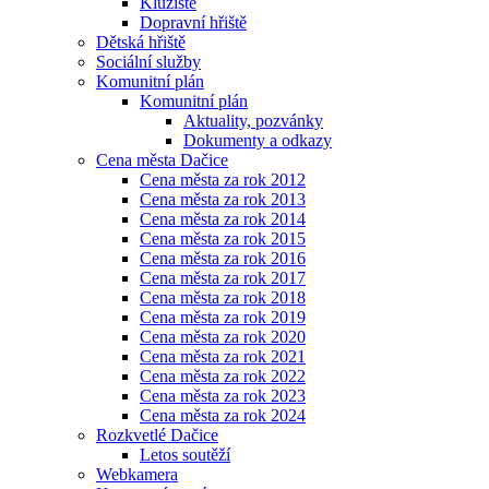
Kluziště
Dopravní hřiště
Dětská hřiště
Sociální služby
Komunitní plán
Komunitní plán
Aktuality, pozvánky
Dokumenty a odkazy
Cena města Dačice
Cena města za rok 2012
Cena města za rok 2013
Cena města za rok 2014
Cena města za rok 2015
Cena města za rok 2016
Cena města za rok 2017
Cena města za rok 2018
Cena města za rok 2019
Cena města za rok 2020
Cena města za rok 2021
Cena města za rok 2022
Cena města za rok 2023
Cena města za rok 2024
Rozkvetlé Dačice
Letos soutěží
Webkamera