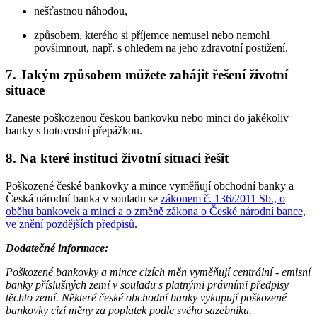
nešťastnou náhodou,
způsobem, kterého si příjemce nemusel nebo nemohl
povšimnout, např. s ohledem na jeho zdravotní postižení.
7. Jakým způsobem můžete zahájit řešení životní
situace
Zaneste poškozenou českou bankovku nebo minci do jakékoliv
banky s hotovostní přepážkou.
8. Na které instituci životní situaci řešit
Poškozené české bankovky a mince vyměňují obchodní banky a
Česká národní banka v souladu se
zákonem č. 136/2011 Sb., o
oběhu bankovek a mincí a o změně zákona o České národní bance,
ve znění pozdějších předpisů
.
Dodatečné informace:
Poškozené bankovky a mince cizích měn vyměňují centrální - emisní
banky příslušných zemí v souladu s platnými právními předpisy
těchto zemí. Některé české obchodní banky vykupují poškozené
bankovky cizí měny za poplatek podle svého sazebníku.