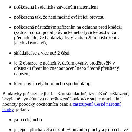
poškozená hygienicky závadným materiálem,
poškozena tak, že není možné ověřit její pravost,
poškozená nástražným zařízením na ochranu proti krádeži
(žádost mohou podat právnické nebo fyzické osoby, za
předpokladu, že bankovky byly v okamžiku poškození v
jejich vlastnictví),
skládající se z více než 2 částí,
jejíž obrazec je nečitelný, deformovaný, proděravělý v
důsledku úředního znehodnocení nebo úředně přetištěný
nápisem,
které chybí celý horní nebo spodní okraj.
Bankovky poškozené jinak než nestandardně, tzv. běžně poškozené,
bezplatně vyměňují za nepoškozené bankovky stejné nominální
hodnoty pobočky obchodních bank a
zastoupení České národní
banky
, pokud:
jsou celé, nebo
je jejich plocha větší než 50 % původní plochy a jsou celistvé