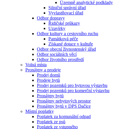
Územně analytické podklady
Silniční správní úřad
Vyvlastňovací úřad
Odbor dopravy
Řidičské průkazy
Uzavírky
Odbor kultury a cestovního ruchu
Památková péče
Získané dotace v kultuře
Odbor obecní živnostenský úřad
Odbor sociálních věcí
Odbor životního prostředí
Volná místa
Pronájmy a prodeje
Prodej domů
Prodeje bytů
Prodej pozemků pro bytovou výstavbu
Prodej pozemků pro komerční výstavbu
Pronájmy bytů
Pronájmy nebytových prostor
Pronájmy bytů v DPS Dačice
Místní poplatky
Poplatek za komunální odpad
Poplatek ze psů
Poplatek ze vstupného