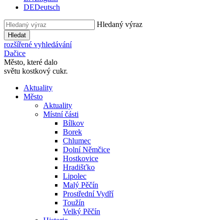
DE
Deutsch
Hledaný výraz
Hledat
rozšířené vyhledávání
Dačice
Město, které dalo
světu kostkový cukr.
Aktuality
Město
Aktuality
Místní části
Bílkov
Borek
Chlumec
Dolní Němčice
Hostkovice
Hradišťko
Lipolec
Malý Pěčín
Prostřední Vydří
Toužín
Velký Pěčín