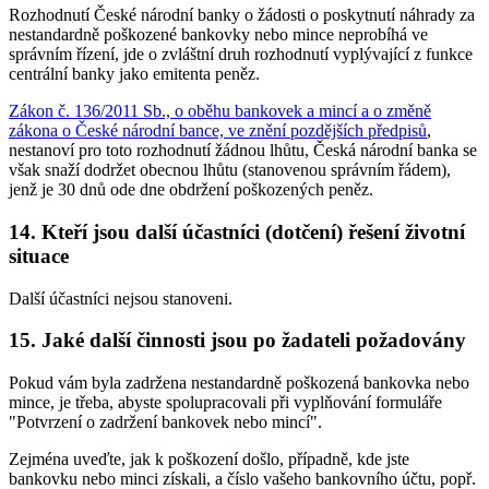
Rozhodnutí České národní banky o žádosti o poskytnutí náhrady za
nestandardně poškozené bankovky nebo mince neprobíhá ve
správním řízení, jde o zvláštní druh rozhodnutí vyplývající z funkce
centrální banky jako emitenta peněz.
Zákon č. 136/2011 Sb., o oběhu bankovek a mincí a o změně
zákona o České národní bance, ve znění pozdějších předpisů
,
nestanoví pro toto rozhodnutí žádnou lhůtu, Česká národní banka se
však snaží dodržet obecnou lhůtu (stanovenou správním řádem),
jenž je 30 dnů ode dne obdržení poškozených peněz.
14. Kteří jsou další účastníci (dotčení) řešení životní
situace
Další účastníci nejsou stanoveni.
15. Jaké další činnosti jsou po žadateli požadovány
Pokud vám byla zadržena nestandardně poškozená bankovka nebo
mince, je třeba, abyste spolupracovali při vyplňování formuláře
"Potvrzení o zadržení bankovek nebo mincí".
Zejména uveďte, jak k poškození došlo, případně, kde jste
bankovku nebo minci získali, a číslo vašeho bankovního účtu, popř.