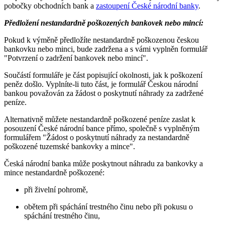
pobočky obchodních bank a
zastoupení České národní banky
.
Předložení nestandardně poškozených bankovek nebo mincí:
Pokud k výměně předložíte nestandardně poškozenou českou
bankovku nebo minci, bude zadržena a s vámi vyplněn formulář
"Potvrzení o zadržení bankovek nebo mincí".
Součástí formuláře je část popisující okolnosti, jak k poškození
peněz došlo. Vyplníte-li tuto část, je formulář Českou národní
bankou považován za žádost o poskytnutí náhrady za zadržené
peníze.
Alternativně můžete nestandardně poškozené peníze zaslat k
posouzení České národní bance přímo, společně s vyplněným
formulářem "Žádost o poskytnutí náhrady za nestandardně
poškozené tuzemské bankovky a mince".
Česká národní banka může poskytnout náhradu za bankovky a
mince nestandardně poškozené:
při živelní pohromě,
obětem při spáchání trestného činu nebo při pokusu o
spáchání trestného činu,