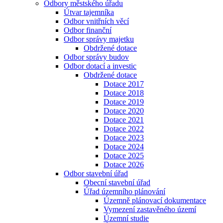
Odbory městského úřadu
Útvar tajemníka
Odbor vnitřních věcí
Odbor finanční
Odbor správy majetku
Obdržené dotace
Odbor správy budov
Odbor dotací a investic
Obdržené dotace
Dotace 2017
Dotace 2018
Dotace 2019
Dotace 2020
Dotace 2021
Dotace 2022
Dotace 2023
Dotace 2024
Dotace 2025
Dotace 2026
Odbor stavební úřad
Obecní stavební úřad
Úřad územního plánování
Územně plánovací dokumentace
Vymezení zastavěného území
Územní studie