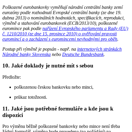
Poškozené eurobankovky vyměňují národní centrální banky zemí
eurozóny podle rozhodnutí Evropské centrální banky (ze dne 19.
dubna 2013) o nominálních hodnotách, specifikacích, reprodukci,
výměně a stahování eurobankovek (ECB/2013/10), poškozené
euromince pak podle
nařízení Evropského parlamentu a Rady (EU)
č. 1210/2010 (ze dne 15. prosince 2010) o ověřování pravosti
euromincí a o zacházení s euromincemi nevhodnými pro oběh
.
Postup při výměně je popsán - např. na
internetových stránkách
Národné banky Slovenska
nebo
Deutsche Bundesbank
.
10. Jaké doklady je nutné mít s sebou
Předložte:
poškozenou českou bankovku nebo minci,
průkaz totožnosti.
11. Jaké jsou potřebné formuláře a kde jsou k
dispozici
Pro výměnu běžně poškozené bankovky nebo mince není třeba
žádný formulář, výměna bude provedena (na požádání) na