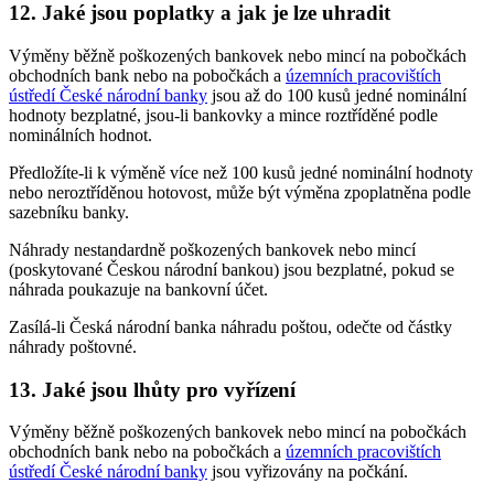
12. Jaké jsou poplatky a jak je lze uhradit
Výměny běžně poškozených bankovek nebo mincí na pobočkách
obchodních bank nebo na pobočkách a
územních pracovištích
ústředí České národní banky
jsou až do 100 kusů jedné nominální
hodnoty bezplatné, jsou-li bankovky a mince roztříděné podle
nominálních hodnot.
Předložíte-li k výměně více než 100 kusů jedné nominální hodnoty
nebo neroztříděnou hotovost, může být výměna zpoplatněna podle
sazebníku banky.
Náhrady nestandardně poškozených bankovek nebo mincí
(poskytované Českou národní bankou) jsou bezplatné, pokud se
náhrada poukazuje na bankovní účet.
Zasílá-li Česká národní banka náhradu poštou, odečte od částky
náhrady poštovné.
13. Jaké jsou lhůty pro vyřízení
Výměny běžně poškozených bankovek nebo mincí na pobočkách
obchodních bank nebo na pobočkách a
územních pracovištích
ústředí České národní banky
jsou vyřizovány na počkání.