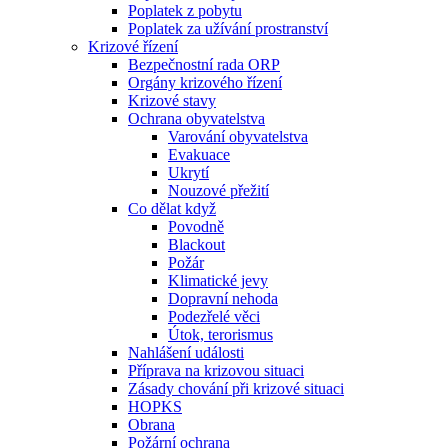
Poplatek z pobytu
Poplatek za užívání prostranství
Krizové řízení
Bezpečnostní rada ORP
Orgány krizového řízení
Krizové stavy
Ochrana obyvatelstva
Varování obyvatelstva
Evakuace
Ukrytí
Nouzové přežití
Co dělat když
Povodně
Blackout
Požár
Klimatické jevy
Dopravní nehoda
Podezřelé věci
Útok, terorismus
Nahlášení události
Příprava na krizovou situaci
Zásady chování při krizové situaci
HOPKS
Obrana
Požární ochrana