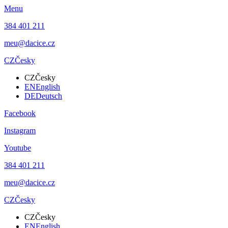
Menu
384 401 211
meu@dacice.cz
CZ
Česky
CZ
Česky
EN
English
DE
Deutsch
Facebook
Instagram
Youtube
384 401 211
meu@dacice.cz
CZ
Česky
CZ
Česky
EN
English