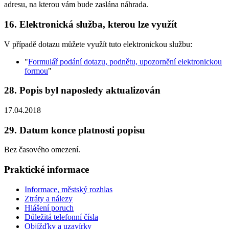
adresu, na kterou vám bude zaslána náhrada.
16. Elektronická služba, kterou lze využít
V případě dotazu můžete využít tuto elektronickou službu:
"
Formulář podání dotazu, podnětu, upozornění elektronickou
formou
"
28. Popis byl naposledy aktualizován
17.04.2018
29. Datum konce platnosti popisu
Bez časového omezení.
Praktické informace
Informace, městský rozhlas
Ztráty a nálezy
Hlášení poruch
Důležitá telefonní čísla
Objížďky a uzavírky