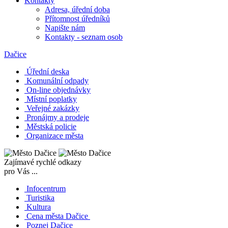
Kontakty
Adresa, úřední doba
Přítomnost úředníků
Napište nám
Kontakty - seznam osob
Dačice
Úřední deska
Komunální odpady
On-line objednávky
Místní poplatky
Veřejné zakázky
Pronájmy a prodeje
Městská policie
Organizace města
Zajímavé rychlé odkazy
pro Vás ...
Infocentrum
Turistika
Kultura
Cena města Dačice
Poznej Dačice