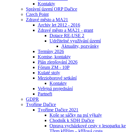
Kontakty
Správní území ORP Dačice
Czech Point
Zdravé město a MA21
Archiv let 2012 - 2016
Zdravé město a MA21 - grant
Dotace RE-USE 2
Udržitelné využívání území
Aktuality, pozvánky
Termíny 2026
Komise, kontakty
Plán zlepšování 2026
Fórum ZM - 10P
Kulaté stoly
Mezioborové setkání
Kontakty
Veřejná projednání
Partneři
GDPR
Tvoříme Dačice
Tvoříme Dačice 2021
Koše se sáčky na psí výkaly
Chodník k SDH Dačice
Oprava vycházkové cesty v lesoparku ke
Třem křížům – křížová cesta