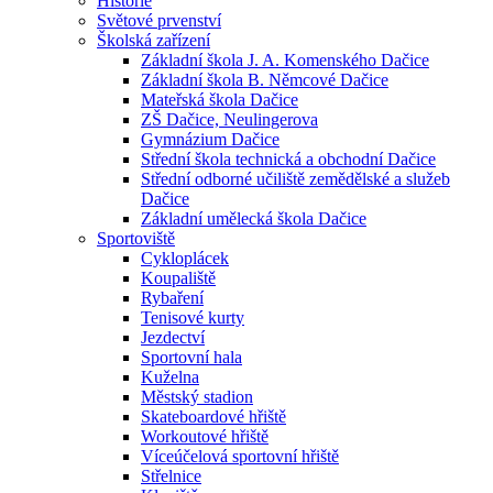
Historie
Světové prvenství
Školská zařízení
Základní škola J. A. Komenského Dačice
Základní škola B. Němcové Dačice
Mateřská škola Dačice
ZŠ Dačice, Neulingerova
Gymnázium Dačice
Střední škola technická a obchodní Dačice
Střední odborné učiliště zemědělské a služeb
Dačice
Základní umělecká škola Dačice
Sportoviště
Cykloplácek
Koupaliště
Rybaření
Tenisové kurty
Jezdectví
Sportovní hala
Kuželna
Městský stadion
Skateboardové hřiště
Workoutové hřiště
Víceúčelová sportovní hřiště
Střelnice