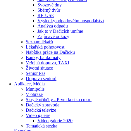
Svozové dny
Sběrný dvůr
RE-USE
Výsledky odpadového hospodářství
Analýza odpadu
Jak to v Dačicích umíme
Zajímavé odkazy
Seznam lékařů
Lékařská pohotovost
Nabídka práce na Dačicku
Banky, bankomaty
Veřejná doprava, TAXI
Životní situace
Senior Pas
Doprava seniorů
Aplikace, Média
Munipolis
V obraze
Skryté příběhy - První kostka cukru
Dačický zpravodaj
Dačická televize
Video galerie
Video galerie 2020
Tematická stezka