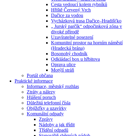
Cesta vedoucí kolem rybníků
Hřiště Červený Vrch
Dačice za vodou
Vycházková trasa Dačice–Hradišťko
„ Jurský parčík“ odpočinková zóna v
divoké přírodě
Uzavíratelné posezení
Komunitní prostor na horním náměstí
(Hradecká brána)
Bosonohý chodník
Odkládací box u hřbitova
Oprava ulice
Motýlí stráň
Portál občana
Praktické informace
Informace, městský rozhlas
Ztráty a nálezy
Hlášení poruch
Důležitá telefonní čísla
Objížďky a uzavírky
Komunální odpady
Zprávy
Nádoby a jak třídit
Třídění odpadů
Stanoviště sběrných nádob