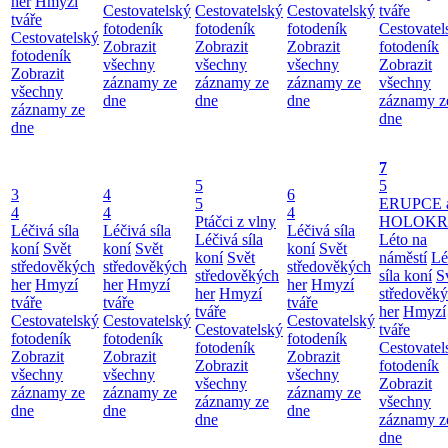
her
Hmyzí
Cestovatelský
Cestovatelský
Cestovatelský
tváře
tváře
fotodeník
fotodeník
fotodeník
Cestovatel
Cestovatelský
Zobrazit
Zobrazit
Zobrazit
fotodeník
fotodeník
všechny
všechny
všechny
Zobrazit
Zobrazit
záznamy ze
záznamy ze
záznamy ze
všechny
všechny
dne
dne
dne
záznamy z
záznamy ze
dne
dne
7
5
5
3
4
6
5
ERUPCE 
4
4
4
Ptáčci z vlny
HOLOKRC
Léčivá síla
Léčivá síla
Léčivá síla
Léčivá síla
Léto na
koní
Svět
koní
Svět
koní
Svět
koní
Svět
náměstí
Lé
středověkých
středověkých
středověkých
středověkých
síla koní
S
her
Hmyzí
her
Hmyzí
her
Hmyzí
her
Hmyzí
středověk
tváře
tváře
tváře
tváře
her
Hmyzí
Cestovatelský
Cestovatelský
Cestovatelský
Cestovatelský
tváře
fotodeník
fotodeník
fotodeník
fotodeník
Cestovatel
Zobrazit
Zobrazit
Zobrazit
Zobrazit
fotodeník
všechny
všechny
všechny
všechny
Zobrazit
záznamy ze
záznamy ze
záznamy ze
záznamy ze
všechny
dne
dne
dne
dne
záznamy z
dne