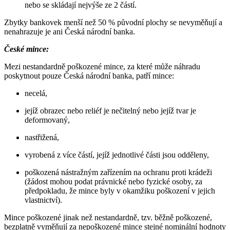
nebo se skládají nejvýše ze 2 částí.
Zbytky bankovek menší než 50 % původní plochy se nevyměňují a
nenahrazuje je ani Česká národní banka.
České mince:
Mezi nestandardně poškozené mince, za které může náhradu
poskytnout pouze Česká národní banka, patří mince:
necelá,
jejíž obrazec nebo reliéf je nečitelný nebo jejíž tvar je
deformovaný,
nastřižená,
vyrobená z více částí, jejíž jednotlivé části jsou odděleny,
poškozená nástražným zařízením na ochranu proti krádeži
(žádost mohou podat právnické nebo fyzické osoby, za
předpokladu, že mince byly v okamžiku poškození v jejich
vlastnictví).
Mince poškozené jinak než nestandardně, tzv. běžně poškozené,
bezplatně vyměňují za nepoškozené mince stejné nominální hodnoty