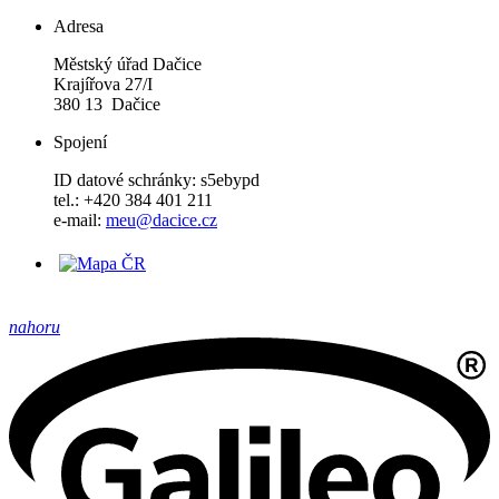
Adresa
Městský úřad Dačice
Krajířova 27/I
380 13 Dačice
Spojení
ID datové schránky: s5ebypd
tel.: +420 384 401 211
e-mail:
meu@dacice.cz
nahoru